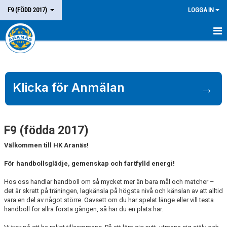
F9 (FÖDD 2017)
LOGGA IN
HEM
LAGET
Klicka för Anmälan
→
KALENDER
MATCHER
F9 (födda 2017)
KONTAKT
Välkommen till HK Aranäs!
För handbollsglädje, gemenskap och fartfylld energi!
Hos oss handlar handboll om så mycket mer än bara mål och matcher –
det är skratt på träningen, lagkänsla på högsta nivå och känslan av att alltid
vara en del av något större. Oavsett om du har spelat länge eller vill testa
handboll för allra första gången, så har du en plats här.