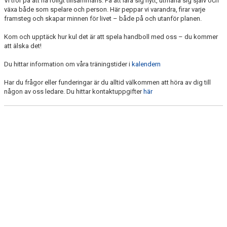
Vi tror på att ha roligt tillsammans. På att lära sig nytt, utmana sig själv och
växa både som spelare och person. Här peppar vi varandra, firar varje
framsteg och skapar minnen för livet – både på och utanför planen.
Kom och upptäck hur kul det är att spela handboll med oss – du kommer
att älska det!
Du hittar information om våra träningstider i
kalendern
Har du frågor eller funderingar är du alltid välkommen att höra av dig till
någon av oss ledare. Du hittar kontaktuppgifter
här