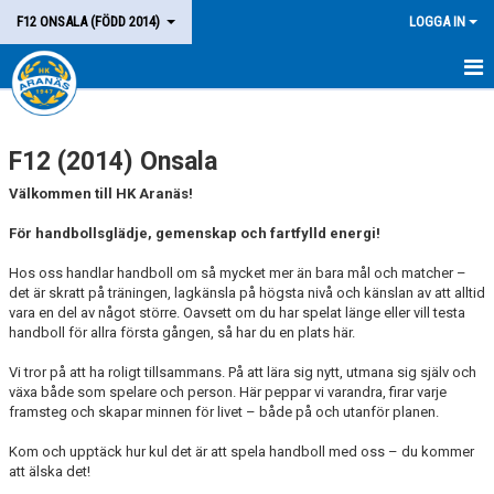
F12 ONSALA (FÖDD 2014)
LOGGA IN
HEM
F12 (2014) Onsala
LAGET
Välkommen till HK Aranäs!
KALENDER
För handbollsglädje, gemenskap och fartfylld energi!
MATCHER
Hos oss handlar handboll om så mycket mer än bara mål och matcher –
det är skratt på träningen, lagkänsla på högsta nivå och känslan av att alltid
KONTAKT
vara en del av något större. Oavsett om du har spelat länge eller vill testa
handboll för allra första gången, så har du en plats här.
Vi tror på att ha roligt tillsammans. På att lära sig nytt, utmana sig själv och
växa både som spelare och person. Här peppar vi varandra, firar varje
framsteg och skapar minnen för livet – både på och utanför planen.
Kom och upptäck hur kul det är att spela handboll med oss – du kommer
att älska det!