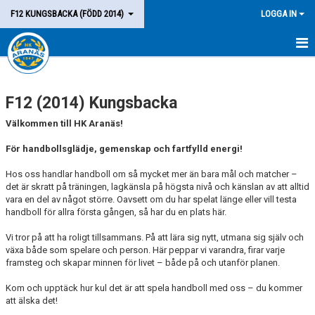
F12 KUNGSBACKA (FÖDD 2014)
LOGGA IN
HEM
F12 (2014) Kungsbacka
LAGET
Välkommen till HK Aranäs!
KALENDER
För handbollsglädje, gemenskap och fartfylld energi!
MATCHER
Hos oss handlar handboll om så mycket mer än bara mål och matcher –
det är skratt på träningen, lagkänsla på högsta nivå och känslan av att alltid
KONTAKT
vara en del av något större. Oavsett om du har spelat länge eller vill testa
handboll för allra första gången, så har du en plats här.
Vi tror på att ha roligt tillsammans. På att lära sig nytt, utmana sig själv och
växa både som spelare och person. Här peppar vi varandra, firar varje
framsteg och skapar minnen för livet – både på och utanför planen.
Kom och upptäck hur kul det är att spela handboll med oss – du kommer
att älska det!