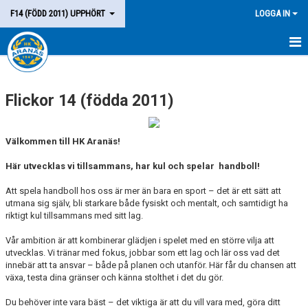
F14 (FÖDD 2011) UPPHÖRT
LOGGA IN
HEM
Flickor 14 (födda 2011)
LAGET
KALENDER
Välkommen till HK Aranäs!
MATCHER
Här utvecklas vi tillsammans, har kul och spelar handboll!
KONTAKT
Att spela handboll hos oss är mer än bara en sport – det är ett sätt att
utmana sig själv, bli starkare både fysiskt och mentalt, och samtidigt ha
riktigt kul tillsammans med sitt lag.
Vår ambition är att kombinerar glädjen i spelet med en större vilja att
utvecklas. Vi tränar med fokus, jobbar som ett lag och lär oss vad det
innebär att ta ansvar – både på planen och utanför. Här får du chansen att
växa, testa dina gränser och känna stolthet i det du gör.
Du behöver inte vara bäst – det viktiga är att du vill vara med, göra ditt