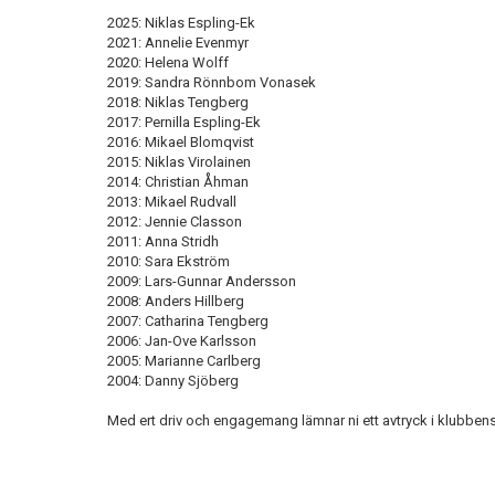
2025: Niklas Espling-Ek
2021: Annelie Evenmyr
2020: Helena Wolff
2019: Sandra Rönnbom Vonasek
2018: Niklas Tengberg
2017: Pernilla Espling-Ek
2016: Mikael Blomqvist
2015: Niklas Virolainen
2014: Christian Åhman
2013: Mikael Rudvall
2012: Jennie Classon
2011: Anna Stridh
2010: Sara Ekström
2009: Lars-Gunnar Andersson
2008: Anders Hillberg
2007: Catharina Tengberg
2006: Jan-Ove Karlsson
2005: Marianne Carlberg
2004: Danny Sjöberg
Med ert driv och engagemang lämnar ni ett avtryck i klubbens 