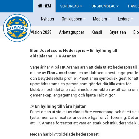
HEM
SENIORLAG
UNGDOMSLAG
HAND
Nyheter
Om klubben
Medlem
Ledare
Vision 2028
Arbetsgrupper
Kansli
Styrelsen
Elo
Elon Josefssons Hederspris – En hyllning till
eldsjälarna i HK Aranäs
Varje år har vi på HK Aranäs äran att dela ut ett hederspris till
minne av
Elon Josefsson
, en av klubbens mest engagerade
och betydelsefulla profiler. Priset är en symbolisk gest för att
uppmärksamma en person som gör det där lilla extra för
klubben, och det är en påminnelse om vikten av att värna om
gemenskap, engagemang och hjärta i allt vi gör.
🎉
En hyllning till våra hjältar
Priset delas ut vid ett av våra större evenemang och är ett sätt
tysta, men vars insatser är ovärderliga för vår förening. Det ä
att HK Aranäs fortsätter att vara en stark och inkluderande klu
Nedan har blivit tilldelade hederspriset: