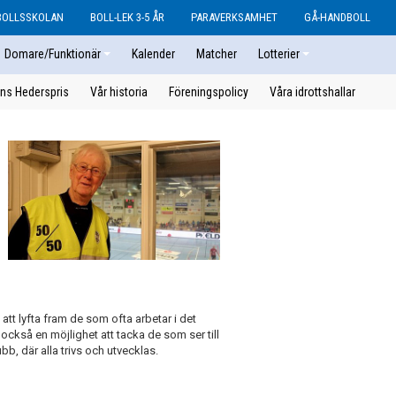
BOLLSSKOLAN
BOLL-LEK 3-5 ÅR
PARAVERKSAMHET
GÅ-HANDBOLL
Domare/Funktionär
Kalender
Matcher
Lotterier
ns Hederspris
Vår historia
Föreningspolicy
Våra idrottshallar
 att lyfta fram de som ofta arbetar i det
r också en möjlighet att tacka de som ser till
bb, där alla trivs och utvecklas.