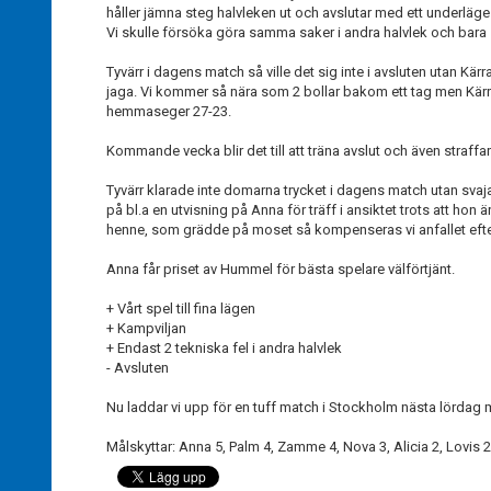
håller jämna steg halvleken ut och avslutar med ett underläge
Vi skulle försöka göra samma saker i andra halvlek och bara se 
Tyvärr i dagens match så ville det sig inte i avsluten utan Kärra
jaga. Vi kommer så nära som 2 bollar bakom ett tag men Kärr
hemmaseger 27-23.
Kommande vecka blir det till att träna avslut och även straffar
Tyvärr klarade inte domarna trycket i dagens match utan svaj
på bl.a en utvisning på Anna för träff i ansiktet trots att hon ä
henne, som grädde på moset så kompenseras vi anfallet efte
Anna får priset av Hummel för bästa spelare välförtjänt.
+ Vårt spel till fina lägen
+ Kampviljan
+ Endast 2 tekniska fel i andra halvlek
- Avsluten
Nu laddar vi upp för en tuff match i Stockholm nästa lördag 
Målskyttar: Anna 5, Palm 4, Zamme 4, Nova 3, Alicia 2, Lovis 2