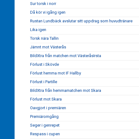
Sur torsk i norr
Då kör vi igång igen
Rustan Lundbäck avslutar sitt uppdrag som huvudtränare
Lika igen
Torsk nära Tallin
Jämnt mot Västerås
BildXtra från matchen mot VästeråsIrsta
Förlust i Skövde
Förlust hemma mot IF Hallby
Förlust i Partille
BildXtra från hemmamatchen mot Skara
Förlust mot Skara
Oavgjort i premiären
Premiäromgång
Seger i genrepet
Respass i cupen