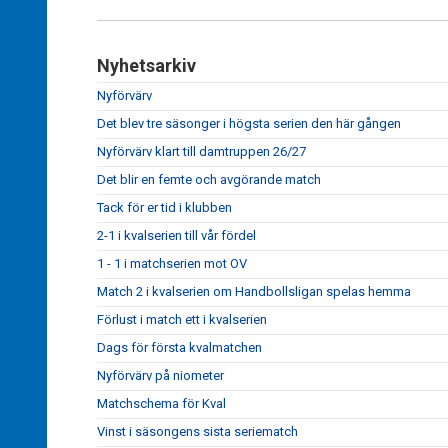
Nyhetsarkiv
Nyförvärv
Det blev tre säsonger i högsta serien den här gången
Nyförvärv klart till damtruppen 26/27
Det blir en femte och avgörande match
Tack för er tid i klubben
2-1 i kvalserien till vår fördel
1 - 1 i matchserien mot OV
Match 2 i kvalserien om Handbollsligan spelas hemma
Förlust i match ett i kvalserien
Dags för första kvalmatchen
Nyförvärv på niometer
Matchschema för Kval
Vinst i säsongens sista seriematch