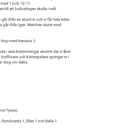
 med 1 boll, 12-11.
till att bolluslingen skulle i mål.
 går ifrån en stund in och vi får hela tiden
a går ifrån igen. Matchen slutar med
 ihop med herrarna :).
ade i sina bedömningar enormt där vi åker
r bollförare och Kärraspelare springer in i
r. Nog om detta.
mot Tyresö.
, Rundcrantz 1, Ellen 1 och Bella 1