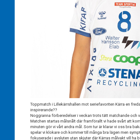
Toppmatch i Lillekärrshallen mot seriefavoriten Kärra en fre
inspirerande??
Noggranna förberedelser i veckan trots tätt matchande och vi
Matchen startas målsnålt där framförallt vi hade svårt att komm
minuten gör vi vårt andra mål. Som tur är klarar vi oss bra bakå
spelar vi klokare och kommer till många bra lägen men sympt
fokuserade i avsluten utan skjuter där Kärras målvakt vill ha b