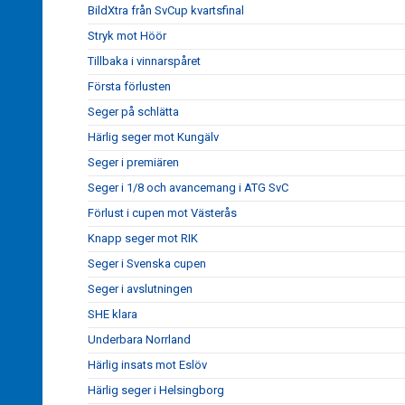
BildXtra från SvCup kvartsfinal
Stryk mot Höör
Tillbaka i vinnarspåret
Första förlusten
Seger på schlätta
Härlig seger mot Kungälv
Seger i premiären
Seger i 1/8 och avancemang i ATG SvC
Förlust i cupen mot Västerås
Knapp seger mot RIK
Seger i Svenska cupen
Seger i avslutningen
SHE klara
Underbara Norrland
Härlig insats mot Eslöv
Härlig seger i Helsingborg