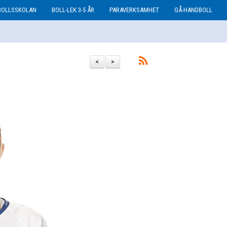
BOLLSSKOLAN
BOLL-LEK 3-5 ÅR
PARAVERKSAMHET
GÅ-HANDBOLL
<
>