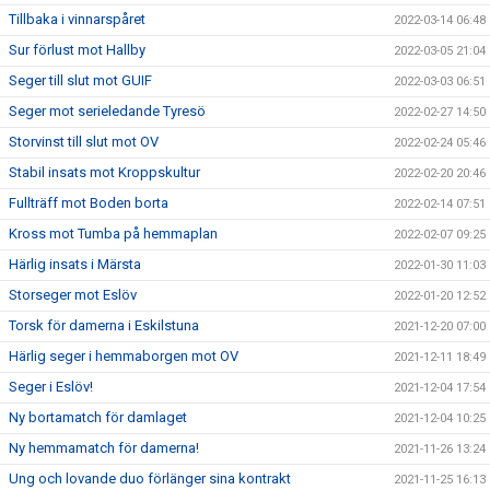
Tillbaka i vinnarspåret
2022-03-14 06:48
Sur förlust mot Hallby
2022-03-05 21:04
Seger till slut mot GUIF
2022-03-03 06:51
Seger mot serieledande Tyresö
2022-02-27 14:50
Storvinst till slut mot OV
2022-02-24 05:46
Stabil insats mot Kroppskultur
2022-02-20 20:46
Fullträff mot Boden borta
2022-02-14 07:51
Kross mot Tumba på hemmaplan
2022-02-07 09:25
Härlig insats i Märsta
2022-01-30 11:03
Storseger mot Eslöv
2022-01-20 12:52
Torsk för damerna i Eskilstuna
2021-12-20 07:00
Härlig seger i hemmaborgen mot OV
2021-12-11 18:49
Seger i Eslöv!
2021-12-04 17:54
Ny bortamatch för damlaget
2021-12-04 10:25
Ny hemmamatch för damerna!
2021-11-26 13:24
Ung och lovande duo förlänger sina kontrakt
2021-11-25 16:13