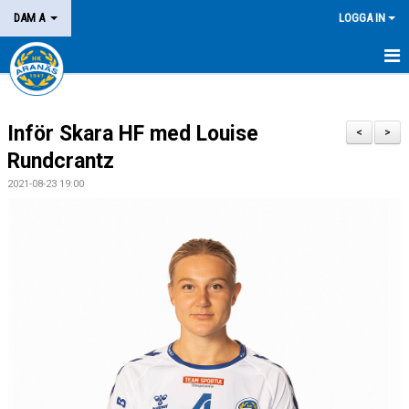
DAM A
LOGGA IN
HEM
Inför Skara HF med Louise
NYHETER
<
>
Rundcrantz
KALENDER
2021-08-23 19:00
MATCHER
KONTAKT