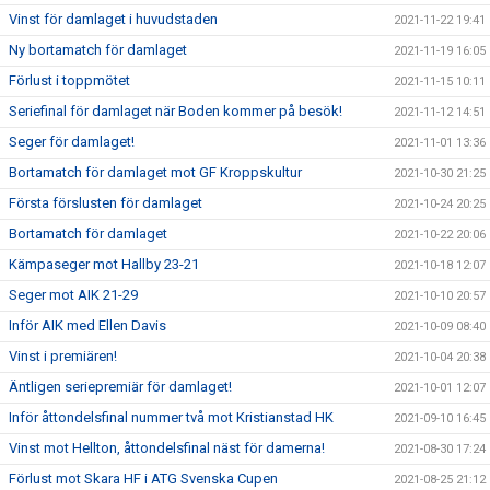
Vinst för damlaget i huvudstaden
2021-11-22 19:41
Ny bortamatch för damlaget
2021-11-19 16:05
Förlust i toppmötet
2021-11-15 10:11
Seriefinal för damlaget när Boden kommer på besök!
2021-11-12 14:51
Seger för damlaget!
2021-11-01 13:36
Bortamatch för damlaget mot GF Kroppskultur
2021-10-30 21:25
Första förslusten för damlaget
2021-10-24 20:25
Bortamatch för damlaget
2021-10-22 20:06
Kämpaseger mot Hallby 23-21
2021-10-18 12:07
Seger mot AIK 21-29
2021-10-10 20:57
Inför AIK med Ellen Davis
2021-10-09 08:40
Vinst i premiären!
2021-10-04 20:38
Äntligen seriepremiär för damlaget!
2021-10-01 12:07
Inför åttondelsfinal nummer två mot Kristianstad HK
2021-09-10 16:45
Vinst mot Hellton, åttondelsfinal näst för damerna!
2021-08-30 17:24
Förlust mot Skara HF i ATG Svenska Cupen
2021-08-25 21:12