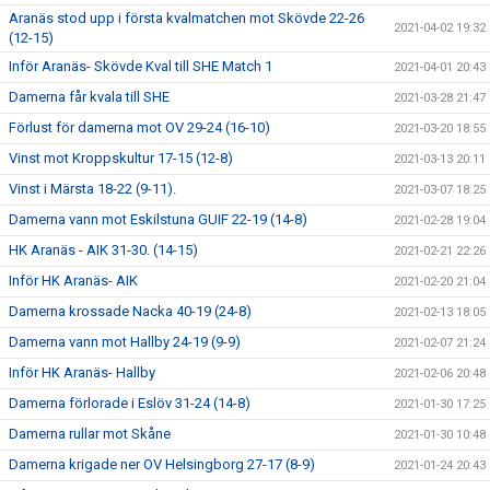
Aranäs stod upp i första kvalmatchen mot Skövde 22-26
2021-04-02 19:32
(12-15)
Inför Aranäs- Skövde Kval till SHE Match 1
2021-04-01 20:43
Damerna får kvala till SHE
2021-03-28 21:47
Förlust för damerna mot OV 29-24 (16-10)
2021-03-20 18:55
Vinst mot Kroppskultur 17-15 (12-8)
2021-03-13 20:11
Vinst i Märsta 18-22 (9-11).
2021-03-07 18:25
Damerna vann mot Eskilstuna GUIF 22-19 (14-8)
2021-02-28 19:04
HK Aranäs - AIK 31-30. (14-15)
2021-02-21 22:26
Inför HK Aranäs- AIK
2021-02-20 21:04
Damerna krossade Nacka 40-19 (24-8)
2021-02-13 18:05
Damerna vann mot Hallby 24-19 (9-9)
2021-02-07 21:24
Inför HK Aranäs- Hallby
2021-02-06 20:48
Damerna förlorade i Eslöv 31-24 (14-8)
2021-01-30 17:25
Damerna rullar mot Skåne
2021-01-30 10:48
Damerna krigade ner OV Helsingborg 27-17 (8-9)
2021-01-24 20:43