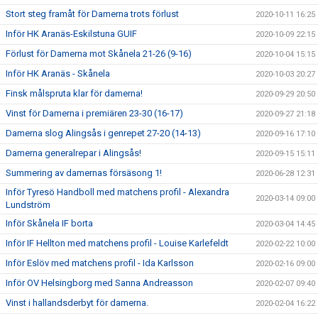
Stort steg framåt för Damerna trots förlust
2020-10-11 16:25
Inför HK Aranäs-Eskilstuna GUIF
2020-10-09 22:15
Förlust för Damerna mot Skånela 21-26 (9-16)
2020-10-04 15:15
Inför HK Aranäs - Skånela
2020-10-03 20:27
Finsk målspruta klar för damerna!
2020-09-29 20:50
Vinst för Damerna i premiären 23-30 (16-17)
2020-09-27 21:18
Damerna slog Alingsås i genrepet 27-20 (14-13)
2020-09-16 17:10
Damerna generalrepar i Alingsås!
2020-09-15 15:11
Summering av damernas försäsong 1!
2020-06-28 12:31
Inför Tyresö Handboll med matchens profil - Alexandra
2020-03-14 09:00
Lundström
Inför Skånela IF borta
2020-03-04 14:45
Inför IF Hellton med matchens profil - Louise Karlefeldt
2020-02-22 10:00
Inför Eslöv med matchens profil - Ida Karlsson
2020-02-16 09:00
Inför OV Helsingborg med Sanna Andreasson
2020-02-07 09:40
Vinst i hallandsderbyt för damerna.
2020-02-04 16:22