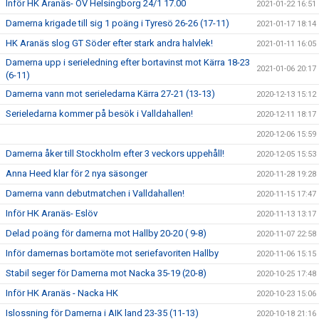
Inför HK Aranäs- OV Helsingborg 24/1 17.00
2021-01-22 16:51
Damerna krigade till sig 1 poäng i Tyresö 26-26 (17-11)
2021-01-17 18:14
HK Aranäs slog GT Söder efter stark andra halvlek!
2021-01-11 16:05
Damerna upp i serieledning efter bortavinst mot Kärra 18-23
2021-01-06 20:17
(6-11)
Damerna vann mot serieledarna Kärra 27-21 (13-13)
2020-12-13 15:12
Serieledarna kommer på besök i Valldahallen!
2020-12-11 18:17
2020-12-06 15:59
Damerna åker till Stockholm efter 3 veckors uppehåll!
2020-12-05 15:53
Anna Heed klar för 2 nya säsonger
2020-11-28 19:28
Damerna vann debutmatchen i Valldahallen!
2020-11-15 17:47
Inför HK Aranäs- Eslöv
2020-11-13 13:17
Delad poäng för damerna mot Hallby 20-20 ( 9-8)
2020-11-07 22:58
Inför damernas bortamöte mot seriefavoriten Hallby
2020-11-06 15:15
Stabil seger för Damerna mot Nacka 35-19 (20-8)
2020-10-25 17:48
Inför HK Aranäs - Nacka HK
2020-10-23 15:06
Islossning för Damerna i AIK land 23-35 (11-13)
2020-10-18 21:16