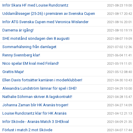
Inför Skara HF med Louise Rundcrantz
2021-08-23 19:00
Uddamålsseger (25-26) i premiären av Svenska Cupen
2021-08-17 20:42
Inför ATG Svenska Cupen med Veronica Wislander
2021-08-16 20:01
Damerna är igång!
2021-08-10 19:19
SHE motstånd söndagen den 8 augusti
2021-08-07 19:09
Sommarhälsning från damlaget
2021-07-02 12:36
Renny Svennberg klar!
2021-06-04 11:41
Nico spelar EM kval med Finland!
2021-05-19 11:01
Grattis Maja!
2021-05-12 08:40
Ellen Davis fortsätter karriären i moderklubben!
2021-04-30 10:43
Alexandra Lundström lämnar för spel i SHE!
2021-04-29 10:00
Nathalie Söhrman skriver A-lagskontrakt!
2021-04-28 15:47
Johanna Zaman blir HK Aranäs trogen!
2021-04-27 14:09
Louise Rundcrantz klar för HK Aranäs
2021-04-12 21:13
Inför Skövde - Aranäs Match 3 SHEkval
2021-04-09 21:35
Förlust i match 2 mot Skövde
2021-04-07 17:44