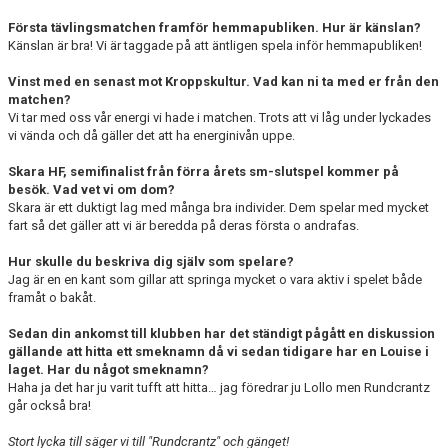
Första tävlingsmatchen framför hemmapubliken. Hur är känslan?
Känslan är bra! Vi är taggade på att äntligen spela inför hemmapubliken!
Vinst med en senast mot Kroppskultur. Vad kan ni ta med er från den
matchen?
Vi tar med oss vår energi vi hade i matchen. Trots att vi låg under lyckades
vi vända och då gäller det att ha energinivån uppe.
Skara HF, semifinalist från förra årets sm-slutspel kommer på
besök. Vad vet vi om dom?
Skara är ett duktigt lag med många bra individer. Dem spelar med mycket
fart så det gäller att vi är beredda på deras första o andrafas.
Hur skulle du beskriva dig själv som spelare?
Jag är en en kant som gillar att springa mycket o vara aktiv i spelet både
framåt o bakåt.
Sedan din ankomst till klubben har det ständigt pågått en diskussion
gällande att hitta ett smeknamn då vi sedan tidigare har en Louise i
laget. Har du något smeknamn?
Haha ja det har ju varit tufft att hitta… jag föredrar ju Lollo men Rundcrantz
går också bra!
Stort lycka till säger vi till "Rundcrantz" och gänget!