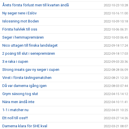
Årets första förlust men till kvarten ändå
2022-10-23 10:28
Ny seger nere i Eslöv
2022-10-16 11:00
Islossning mot Boden
2022-10-09 10:18
Första halvlek till oss
2022-10-06 06:31
Seger i hemmapremiären
2022-10-03 06:45
Nico uttagen till finska landslaget
2022-09-18 17:24
2 poäng till slut i seriepremiären
2022-09-18 17:03
3:e raka i cupen
2022-09-03 20:36
Strong insats gav ny seger i cupen
2022-08-28 06:09
Vinst i första tävlingsmatchen
2022-08-21 12:20
Då var damerna igång igen
2022-08-03 07:44
Grym säsong tog slut
2022-04-15 14:12
Nära men ändå inte
2022-04-10 11:41
1-1 i matcher nu
2022-04-01 10:25
Ett noll till oss!!!
2022-03-27 14:26
Damerna klara för SHE kval
2022-03-21 08:07