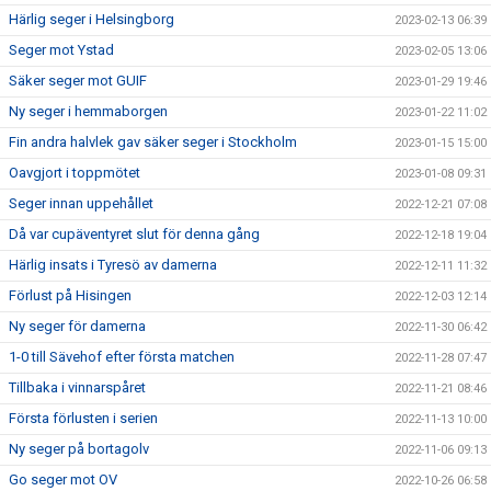
Härlig seger i Helsingborg
2023-02-13 06:39
Seger mot Ystad
2023-02-05 13:06
Säker seger mot GUIF
2023-01-29 19:46
Ny seger i hemmaborgen
2023-01-22 11:02
Fin andra halvlek gav säker seger i Stockholm
2023-01-15 15:00
Oavgjort i toppmötet
2023-01-08 09:31
Seger innan uppehållet
2022-12-21 07:08
Då var cupäventyret slut för denna gång
2022-12-18 19:04
Härlig insats i Tyresö av damerna
2022-12-11 11:32
Förlust på Hisingen
2022-12-03 12:14
Ny seger för damerna
2022-11-30 06:42
1-0 till Sävehof efter första matchen
2022-11-28 07:47
Tillbaka i vinnarspåret
2022-11-21 08:46
Första förlusten i serien
2022-11-13 10:00
Ny seger på bortagolv
2022-11-06 09:13
Go seger mot OV
2022-10-26 06:58