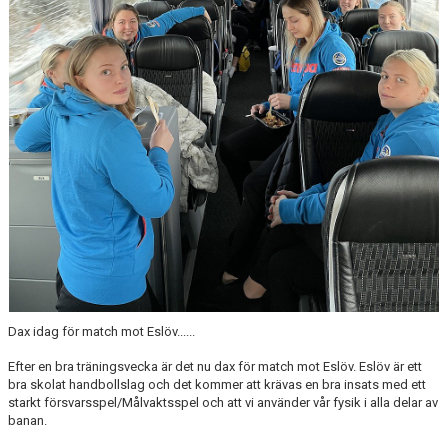
Dax idag för match mot Eslöv......
Efter en bra träningsvecka är det nu dax för match mot Eslöv. Eslöv är ett
bra skolat handbollslag och det kommer att krävas en bra insats med ett
starkt försvarsspel/Målvaktsspel och att vi använder vår fysik i alla delar av
banan.