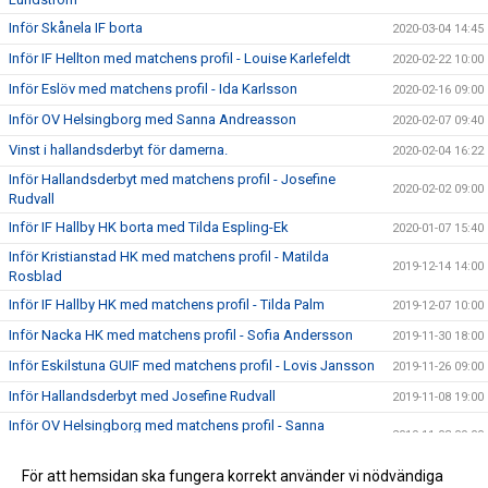
Inför Skånela IF borta
2020-03-04 14:45
Inför IF Hellton med matchens profil - Louise Karlefeldt
2020-02-22 10:00
Inför Eslöv med matchens profil - Ida Karlsson
2020-02-16 09:00
Inför OV Helsingborg med Sanna Andreasson
2020-02-07 09:40
Vinst i hallandsderbyt för damerna.
2020-02-04 16:22
Inför Hallandsderbyt med matchens profil - Josefine
2020-02-02 09:00
Rudvall
Inför IF Hallby HK borta med Tilda Espling-Ek
2020-01-07 15:40
Inför Kristianstad HK med matchens profil - Matilda
2019-12-14 14:00
Rosblad
Inför IF Hallby HK med matchens profil - Tilda Palm
2019-12-07 10:00
Inför Nacka HK med matchens profil - Sofia Andersson
2019-11-30 18:00
Inför Eskilstuna GUIF med matchens profil - Lovis Jansson
2019-11-26 09:00
Inför Hallandsderbyt med Josefine Rudvall
2019-11-08 19:00
Inför OV Helsingborg med matchens profil - Sanna
2019-11-03 09:00
Andreasson
Högersexan Emelie Batista klar för HK Aranäs
För att hemsidan ska fungera korrekt använder vi nödvändiga
2019-10-23 10:40