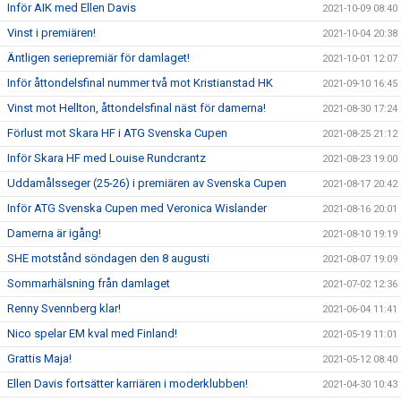
Inför AIK med Ellen Davis
2021-10-09 08:40
Vinst i premiären!
2021-10-04 20:38
Äntligen seriepremiär för damlaget!
2021-10-01 12:07
Inför åttondelsfinal nummer två mot Kristianstad HK
2021-09-10 16:45
Vinst mot Hellton, åttondelsfinal näst för damerna!
2021-08-30 17:24
Förlust mot Skara HF i ATG Svenska Cupen
2021-08-25 21:12
Inför Skara HF med Louise Rundcrantz
2021-08-23 19:00
Uddamålsseger (25-26) i premiären av Svenska Cupen
2021-08-17 20:42
Inför ATG Svenska Cupen med Veronica Wislander
2021-08-16 20:01
Damerna är igång!
2021-08-10 19:19
SHE motstånd söndagen den 8 augusti
2021-08-07 19:09
Sommarhälsning från damlaget
2021-07-02 12:36
Renny Svennberg klar!
2021-06-04 11:41
Nico spelar EM kval med Finland!
2021-05-19 11:01
Grattis Maja!
2021-05-12 08:40
Ellen Davis fortsätter karriären i moderklubben!
2021-04-30 10:43