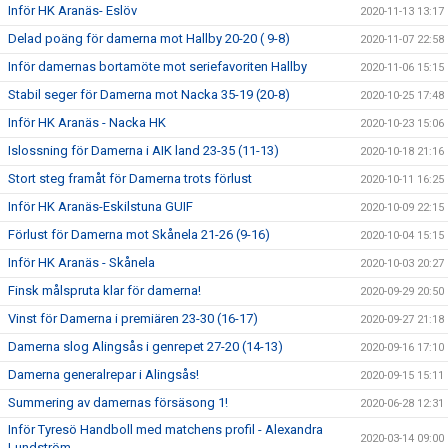
Inför HK Aranäs- Eslöv
2020-11-13 13:17
Delad poäng för damerna mot Hallby 20-20 ( 9-8)
2020-11-07 22:58
Inför damernas bortamöte mot seriefavoriten Hallby
2020-11-06 15:15
Stabil seger för Damerna mot Nacka 35-19 (20-8)
2020-10-25 17:48
Inför HK Aranäs - Nacka HK
2020-10-23 15:06
Islossning för Damerna i AIK land 23-35 (11-13)
2020-10-18 21:16
Stort steg framåt för Damerna trots förlust
2020-10-11 16:25
Inför HK Aranäs-Eskilstuna GUIF
2020-10-09 22:15
Förlust för Damerna mot Skånela 21-26 (9-16)
2020-10-04 15:15
Inför HK Aranäs - Skånela
2020-10-03 20:27
Finsk målspruta klar för damerna!
2020-09-29 20:50
Vinst för Damerna i premiären 23-30 (16-17)
2020-09-27 21:18
Damerna slog Alingsås i genrepet 27-20 (14-13)
2020-09-16 17:10
Damerna generalrepar i Alingsås!
2020-09-15 15:11
Summering av damernas försäsong 1!
2020-06-28 12:31
Inför Tyresö Handboll med matchens profil - Alexandra
2020-03-14 09:00
Lundström