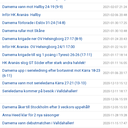
Damerna vann mot Hallby 24-19 (9-9)
2021-02-07 21:24
Inför HK Aranäs- Hallby
2021-02-06 20:48
Damerna förlorade i Eslöv 31-24 (14-8)
2021-01-30 17:25
Damerna rullar mot Skåne
2021-01-30 10:48
Damerna krigade ner OV Helsingborg 27-17 (8-9)
2021-01-24 20:43
Inför HK Aranäs- OV Helsingborg 24/1 17.00
2021-01-22 16:51
Damerna krigade till sig 1 poäng i Tyresö 26-26 (17-11)
2021-01-17 18:14
HK Aranäs slog GT Söder efter stark andra halvlek!
2021-01-11 16:05
Damerna upp i serieledning efter bortavinst mot Kärra 18-23
2021-01-06 20:17
(6-11)
Damerna vann mot serieledarna Kärra 27-21 (13-13)
2020-12-13 15:12
Serieledarna kommer på besök i Valldahallen!
2020-12-11 18:17
2020-12-06 15:59
Damerna åker till Stockholm efter 3 veckors uppehåll!
2020-12-05 15:53
Anna Heed klar för 2 nya säsonger
2020-11-28 19:28
Damerna vann debutmatchen i Valldahallen!
2020-11-15 17:47