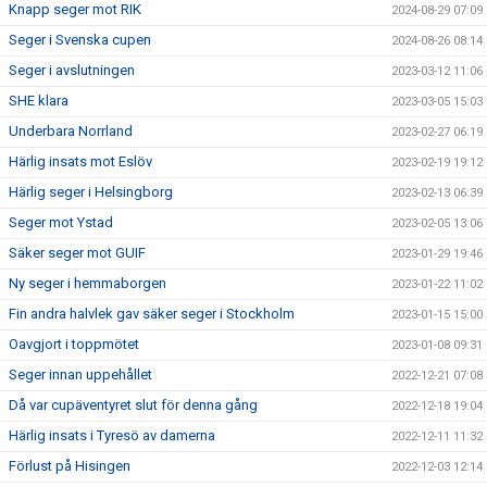
Knapp seger mot RIK
2024-08-29 07:09
Seger i Svenska cupen
2024-08-26 08:14
Seger i avslutningen
2023-03-12 11:06
SHE klara
2023-03-05 15:03
Underbara Norrland
2023-02-27 06:19
Härlig insats mot Eslöv
2023-02-19 19:12
Härlig seger i Helsingborg
2023-02-13 06:39
Seger mot Ystad
2023-02-05 13:06
Säker seger mot GUIF
2023-01-29 19:46
Ny seger i hemmaborgen
2023-01-22 11:02
Fin andra halvlek gav säker seger i Stockholm
2023-01-15 15:00
Oavgjort i toppmötet
2023-01-08 09:31
Seger innan uppehållet
2022-12-21 07:08
Då var cupäventyret slut för denna gång
2022-12-18 19:04
Härlig insats i Tyresö av damerna
2022-12-11 11:32
Förlust på Hisingen
2022-12-03 12:14