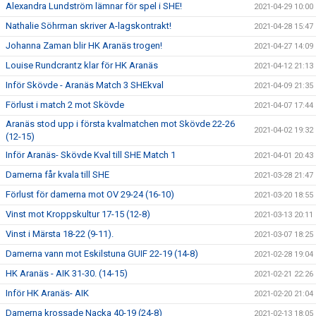
Alexandra Lundström lämnar för spel i SHE!
2021-04-29 10:00
Nathalie Söhrman skriver A-lagskontrakt!
2021-04-28 15:47
Johanna Zaman blir HK Aranäs trogen!
2021-04-27 14:09
Louise Rundcrantz klar för HK Aranäs
2021-04-12 21:13
Inför Skövde - Aranäs Match 3 SHEkval
2021-04-09 21:35
Förlust i match 2 mot Skövde
2021-04-07 17:44
Aranäs stod upp i första kvalmatchen mot Skövde 22-26
2021-04-02 19:32
(12-15)
Inför Aranäs- Skövde Kval till SHE Match 1
2021-04-01 20:43
Damerna får kvala till SHE
2021-03-28 21:47
Förlust för damerna mot OV 29-24 (16-10)
2021-03-20 18:55
Vinst mot Kroppskultur 17-15 (12-8)
2021-03-13 20:11
Vinst i Märsta 18-22 (9-11).
2021-03-07 18:25
Damerna vann mot Eskilstuna GUIF 22-19 (14-8)
2021-02-28 19:04
HK Aranäs - AIK 31-30. (14-15)
2021-02-21 22:26
Inför HK Aranäs- AIK
2021-02-20 21:04
Damerna krossade Nacka 40-19 (24-8)
2021-02-13 18:05