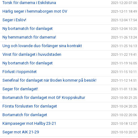
Torsk för damerna i Eskilstuna
2021-12-20 07:00
Härlig seger i hemmaborgen mot OV
2021-12-11 18:49
Seger i Eslöv!
2021-12-04 17:54
Ny bortamatch för damlaget
2021-12-04 10:25
Ny hemmamatch för damerna!
2021-11-26 13:24
Ung och lovande duo förlänger sina kontrakt
2021-11-25 16:13
Vinst för damlaget i huvudstaden
2021-11-22 19:41
Ny bortamatch för damlaget
2021-11-19 16:05
Förlust i toppmötet
2021-11-15 10:11
Seriefinal för damlaget när Boden kommer på besök!
2021-11-12 14:51
Seger för damlaget!
2021-11-01 13:36
Bortamatch för damlaget mot GF Kroppskultur
2021-10-30 21:25
Första förslusten för damlaget
2021-10-24 20:25
Bortamatch för damlaget
2021-10-22 20:06
Kämpaseger mot Hallby 23-21
2021-10-18 12:07
Seger mot AIK 21-29
2021-10-10 20:57