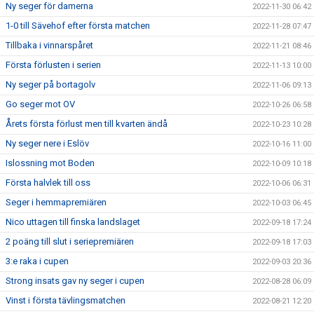
Ny seger för damerna
2022-11-30 06:42
1-0 till Sävehof efter första matchen
2022-11-28 07:47
Tillbaka i vinnarspåret
2022-11-21 08:46
Första förlusten i serien
2022-11-13 10:00
Ny seger på bortagolv
2022-11-06 09:13
Go seger mot OV
2022-10-26 06:58
Årets första förlust men till kvarten ändå
2022-10-23 10:28
Ny seger nere i Eslöv
2022-10-16 11:00
Islossning mot Boden
2022-10-09 10:18
Första halvlek till oss
2022-10-06 06:31
Seger i hemmapremiären
2022-10-03 06:45
Nico uttagen till finska landslaget
2022-09-18 17:24
2 poäng till slut i seriepremiären
2022-09-18 17:03
3:e raka i cupen
2022-09-03 20:36
Strong insats gav ny seger i cupen
2022-08-28 06:09
Vinst i första tävlingsmatchen
2022-08-21 12:20