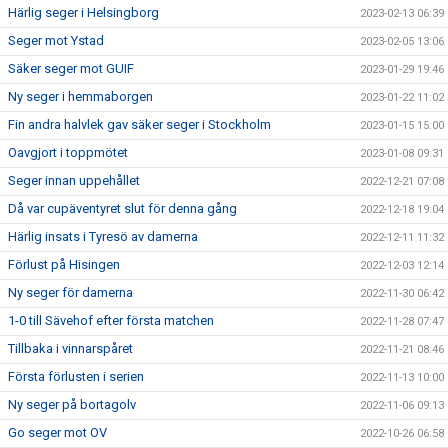
Härlig seger i Helsingborg
2023-02-13 06:39
Seger mot Ystad
2023-02-05 13:06
Säker seger mot GUIF
2023-01-29 19:46
Ny seger i hemmaborgen
2023-01-22 11:02
Fin andra halvlek gav säker seger i Stockholm
2023-01-15 15:00
Oavgjort i toppmötet
2023-01-08 09:31
Seger innan uppehållet
2022-12-21 07:08
Då var cupäventyret slut för denna gång
2022-12-18 19:04
Härlig insats i Tyresö av damerna
2022-12-11 11:32
Förlust på Hisingen
2022-12-03 12:14
Ny seger för damerna
2022-11-30 06:42
1-0 till Sävehof efter första matchen
2022-11-28 07:47
Tillbaka i vinnarspåret
2022-11-21 08:46
Första förlusten i serien
2022-11-13 10:00
Ny seger på bortagolv
2022-11-06 09:13
Go seger mot OV
2022-10-26 06:58