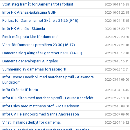
Stort steg framåt för Damerna trots förlust
2020-10-11 16:25
Inför HK Aranäs-Eskilstuna GUIF
2020-10-09 22:15
Förlust för Damerna mot Skånela 21-26 (9-16)
2020-10-04 15:15
Inför HK Aranäs - Skånela
2020-10-03 20:27
Finsk målspruta klar för damerna!
2020-09-29 20:50
Vinst för Damerna i premiären 23-30 (16-17)
2020-09-27 21:18
Damerna slog Alingsås i genrepet 27-20 (14-13)
2020-09-16 17:10
Damerna generalrepar i Alingsås!
2020-09-15 15:11
Summering av damernas försäsong 1!
2020-06-28 12:31
Inför Tyresö Handboll med matchens profil - Alexandra
2020-03-14 09:00
Lundström
Inför Skånela IF borta
2020-03-04 14:45
Inför IF Hellton med matchens profil - Louise Karlefeldt
2020-02-22 10:00
Inför Eslöv med matchens profil - Ida Karlsson
2020-02-16 09:00
Inför OV Helsingborg med Sanna Andreasson
2020-02-07 09:40
Vinst i hallandsderbyt för damerna.
2020-02-04 16:22