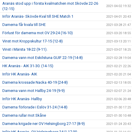
Aranäs stod upp i första kvalmatchen mot Skövde 22-26
2021-04-02 19:32
(12-15)
Inför Aranäs- Skövde Kval till SHE Match 1
2021-04-01 20:43
Damerna får kvala till SHE
2021-03-28 21:47
Förlust för damerna mot OV 29-24 (16-10)
2021-03-20 18:55
Vinst mot Kroppskultur 17-15 (12-8)
2021-03-13 20:11
Vinst i Märsta 18-22 (9-11).
2021-03-07 18:25
Damerna vann mot Eskilstuna GUIF 22-19 (14-8)
2021-02-28 19:04
HK Aranäs - AIK 31-30. (14-15)
2021-02-21 22:26
Inför HK Aranäs- AIK
2021-02-20 21:04
Damerna krossade Nacka 40-19 (24-8)
2021-02-13 18:05
Damerna vann mot Hallby 24-19 (9-9)
2021-02-07 21:24
Inför HK Aranäs- Hallby
2021-02-06 20:48
Damerna förlorade i Eslöv 31-24 (14-8)
2021-01-30 17:25
Damerna rullar mot Skåne
2021-01-30 10:48
Damerna krigade ner OV Helsingborg 27-17 (8-9)
2021-01-24 20:43
Inför HK Aranäs- OV Helsingborg 24/1 17.00