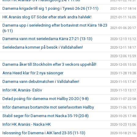
2021-01-22 16:51
Damerna krigade till sig 1 poäng i Tyresö 26-26 (17-11)
2021-01-17 18:14
HK Aranäs slog GT Söder efter stark andra halvlek!
2021-01-11 16:05
Damerna upp i serieledning efter bortavinst mot Kärra 18-23
2021-01-06 20:17
(6-11)
Damerna vann mot serieledarna Kärra 27-21 (13-13)
2020-12-13 15:12
Serieledarna kommer på besök i Valldahallen!
2020-12-11 18:17
2020-12-06 15:59
Damerna åker till Stockholm efter 3 veckors uppehåll!
2020-12-05 15:53
Anna Heed klar för 2 nya säsonger
2020-11-28 19:28
Damerna vann debutmatchen i Valldahallen!
2020-11-15 17:47
Inför HK Aranäs- Eslöv
2020-11-13 13:17
Delad poäng för damerna mot Hallby 20-20 ( 9-8)
2020-11-07 22:58
Inför damernas bortamöte mot seriefavoriten Hallby
2020-11-06 15:15
Stabil seger för Damerna mot Nacka 35-19 (20-8)
2020-10-25 17:48
Inför HK Aranäs - Nacka HK
2020-10-23 15:06
Islossning för Damerna i AIK land 23-35 (11-13)
2020-10-18 21:16