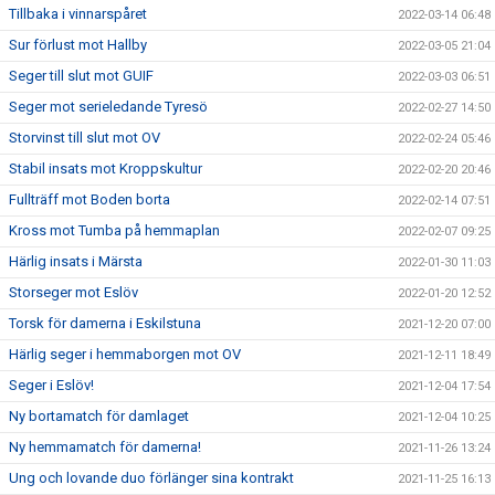
Tillbaka i vinnarspåret
2022-03-14 06:48
Sur förlust mot Hallby
2022-03-05 21:04
Seger till slut mot GUIF
2022-03-03 06:51
Seger mot serieledande Tyresö
2022-02-27 14:50
Storvinst till slut mot OV
2022-02-24 05:46
Stabil insats mot Kroppskultur
2022-02-20 20:46
Fullträff mot Boden borta
2022-02-14 07:51
Kross mot Tumba på hemmaplan
2022-02-07 09:25
Härlig insats i Märsta
2022-01-30 11:03
Storseger mot Eslöv
2022-01-20 12:52
Torsk för damerna i Eskilstuna
2021-12-20 07:00
Härlig seger i hemmaborgen mot OV
2021-12-11 18:49
Seger i Eslöv!
2021-12-04 17:54
Ny bortamatch för damlaget
2021-12-04 10:25
Ny hemmamatch för damerna!
2021-11-26 13:24
Ung och lovande duo förlänger sina kontrakt
2021-11-25 16:13