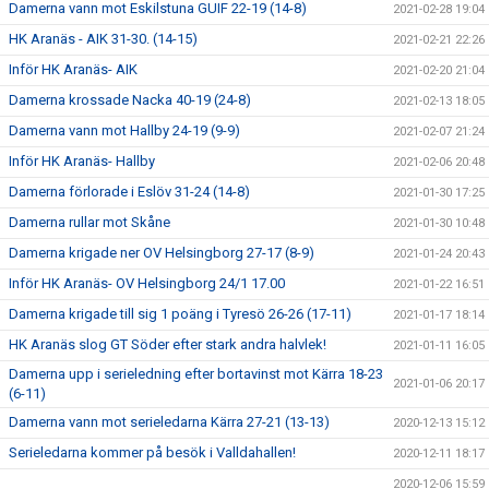
Damerna vann mot Eskilstuna GUIF 22-19 (14-8)
2021-02-28 19:04
HK Aranäs - AIK 31-30. (14-15)
2021-02-21 22:26
Inför HK Aranäs- AIK
2021-02-20 21:04
Damerna krossade Nacka 40-19 (24-8)
2021-02-13 18:05
Damerna vann mot Hallby 24-19 (9-9)
2021-02-07 21:24
Inför HK Aranäs- Hallby
2021-02-06 20:48
Damerna förlorade i Eslöv 31-24 (14-8)
2021-01-30 17:25
Damerna rullar mot Skåne
2021-01-30 10:48
Damerna krigade ner OV Helsingborg 27-17 (8-9)
2021-01-24 20:43
Inför HK Aranäs- OV Helsingborg 24/1 17.00
2021-01-22 16:51
Damerna krigade till sig 1 poäng i Tyresö 26-26 (17-11)
2021-01-17 18:14
HK Aranäs slog GT Söder efter stark andra halvlek!
2021-01-11 16:05
Damerna upp i serieledning efter bortavinst mot Kärra 18-23
2021-01-06 20:17
(6-11)
Damerna vann mot serieledarna Kärra 27-21 (13-13)
2020-12-13 15:12
Serieledarna kommer på besök i Valldahallen!
2020-12-11 18:17
2020-12-06 15:59