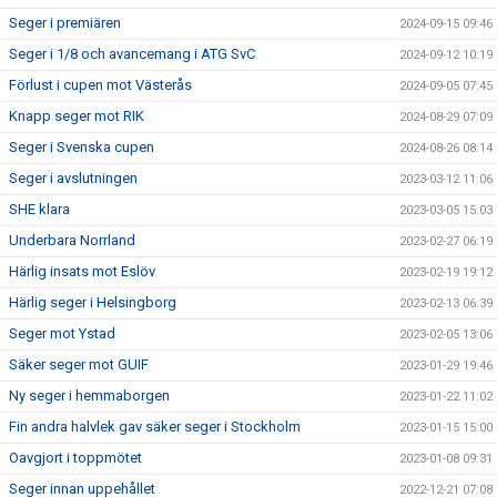
Seger i premiären
2024-09-15 09:46
Seger i 1/8 och avancemang i ATG SvC
2024-09-12 10:19
Förlust i cupen mot Västerås
2024-09-05 07:45
Knapp seger mot RIK
2024-08-29 07:09
Seger i Svenska cupen
2024-08-26 08:14
Seger i avslutningen
2023-03-12 11:06
SHE klara
2023-03-05 15:03
Underbara Norrland
2023-02-27 06:19
Härlig insats mot Eslöv
2023-02-19 19:12
Härlig seger i Helsingborg
2023-02-13 06:39
Seger mot Ystad
2023-02-05 13:06
Säker seger mot GUIF
2023-01-29 19:46
Ny seger i hemmaborgen
2023-01-22 11:02
Fin andra halvlek gav säker seger i Stockholm
2023-01-15 15:00
Oavgjort i toppmötet
2023-01-08 09:31
Seger innan uppehållet
2022-12-21 07:08