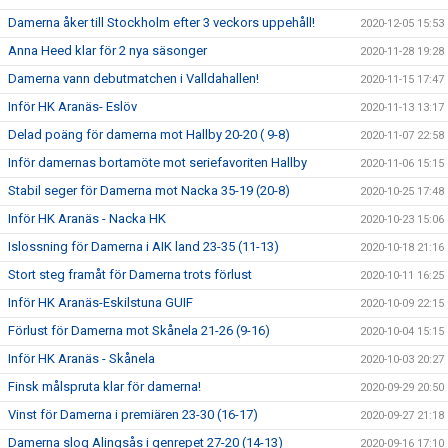
Damerna åker till Stockholm efter 3 veckors uppehåll!
2020-12-05 15:53
Anna Heed klar för 2 nya säsonger
2020-11-28 19:28
Damerna vann debutmatchen i Valldahallen!
2020-11-15 17:47
Inför HK Aranäs- Eslöv
2020-11-13 13:17
Delad poäng för damerna mot Hallby 20-20 ( 9-8)
2020-11-07 22:58
Inför damernas bortamöte mot seriefavoriten Hallby
2020-11-06 15:15
Stabil seger för Damerna mot Nacka 35-19 (20-8)
2020-10-25 17:48
Inför HK Aranäs - Nacka HK
2020-10-23 15:06
Islossning för Damerna i AIK land 23-35 (11-13)
2020-10-18 21:16
Stort steg framåt för Damerna trots förlust
2020-10-11 16:25
Inför HK Aranäs-Eskilstuna GUIF
2020-10-09 22:15
Förlust för Damerna mot Skånela 21-26 (9-16)
2020-10-04 15:15
Inför HK Aranäs - Skånela
2020-10-03 20:27
Finsk målspruta klar för damerna!
2020-09-29 20:50
Vinst för Damerna i premiären 23-30 (16-17)
2020-09-27 21:18
Damerna slog Alingsås i genrepet 27-20 (14-13)
2020-09-16 17:10