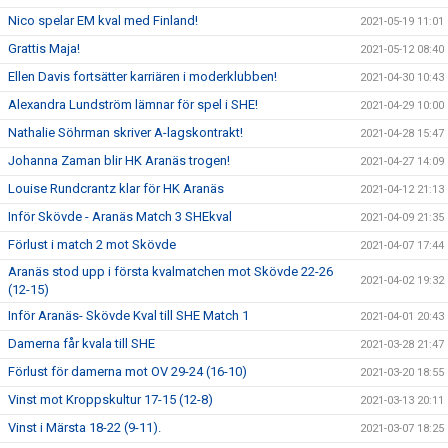
Nico spelar EM kval med Finland!
2021-05-19 11:01
Grattis Maja!
2021-05-12 08:40
Ellen Davis fortsätter karriären i moderklubben!
2021-04-30 10:43
Alexandra Lundström lämnar för spel i SHE!
2021-04-29 10:00
Nathalie Söhrman skriver A-lagskontrakt!
2021-04-28 15:47
Johanna Zaman blir HK Aranäs trogen!
2021-04-27 14:09
Louise Rundcrantz klar för HK Aranäs
2021-04-12 21:13
Inför Skövde - Aranäs Match 3 SHEkval
2021-04-09 21:35
Förlust i match 2 mot Skövde
2021-04-07 17:44
Aranäs stod upp i första kvalmatchen mot Skövde 22-26
2021-04-02 19:32
(12-15)
Inför Aranäs- Skövde Kval till SHE Match 1
2021-04-01 20:43
Damerna får kvala till SHE
2021-03-28 21:47
Förlust för damerna mot OV 29-24 (16-10)
2021-03-20 18:55
Vinst mot Kroppskultur 17-15 (12-8)
2021-03-13 20:11
Vinst i Märsta 18-22 (9-11).
2021-03-07 18:25