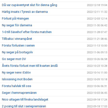
Då var cupäventyret slut för denna gång
2022-12-18 19:04
Härlig insats i Tyresö av damerna
2022-12-11 11:32
Förlust på Hisingen
2022-12-03 12:14
Ny seger för damerna
2022-11-30 06:42
1-0 till Sävehof efter första matchen
2022-11-28 07:47
Tillbaka i vinnarspåret
2022-11-21 08:46
Första förlusten i serien
2022-11-13 10:00
Ny seger på bortagolv
2022-11-06 09:13
Go seger mot OV
2022-10-26 06:58
Årets första förlust men till kvarten ändå
2022-10-23 10:28
Ny seger nere i Eslöv
2022-10-16 11:00
Islossning mot Boden
2022-10-09 10:18
Första halvlek till oss
2022-10-06 06:31
Seger i hemmapremiären
2022-10-03 06:45
Nico uttagen till finska landslaget
2022-09-18 17:24
2 poäng till slut i seriepremiären
2022-09-18 17:03