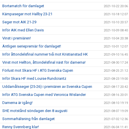
Bortamatch för damlaget
2021-10-22 20:06
Kämpaseger mot Hallby 23-21
2021-10-18 12:07
Seger mot AIK 21-29
2021-10-10 20:57
Inför AIK med Ellen Davis
2021-10-09 08:40
Vinst i premiären!
2021-10-04 20:38
Äntligen seriepremiär för damlaget!
2021-10-01 12:07
Inför åttondelsfinal nummer två mot Kristianstad HK
2021-09-10 16:45
Vinst mot Hellton, åttondelsfinal näst för damerna!
2021-08-30 17:24
Förlust mot Skara HF i ATG Svenska Cupen
2021-08-25 21:12
Inför Skara HF med Louise Rundcrantz
2021-08-23 19:00
Uddamålsseger (25-26) i premiären av Svenska Cupen
2021-08-17 20:42
Inför ATG Svenska Cupen med Veronica Wislander
2021-08-16 20:01
Damerna är igång!
2021-08-10 19:19
SHE motstånd söndagen den 8 augusti
2021-08-07 19:09
Sommarhälsning från damlaget
2021-07-02 12:36
Renny Svennberg klar!
2021-06-04 11:41