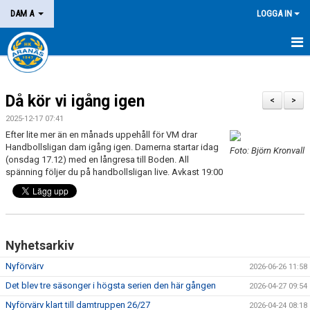
DAM A
LOGGA IN
HEM
Då kör vi igång igen
NYHETER
<
>
2025-12-17 07:41
KALENDER
Efter lite mer än en månads uppehåll för VM drar
Handbollsligan dam igång igen. Damerna startar idag
Foto: Björn Kronvall
MATCHER
(onsdag 17.12) med en långresa till Boden. All
spänning följer du på handbollsligan live. Avkast 19:00
KONTAKT
Nyhetsarkiv
Nyförvärv
2026-06-26 11:58
Det blev tre säsonger i högsta serien den här gången
2026-04-27 09:54
Nyförvärv klart till damtruppen 26/27
2026-04-24 08:18