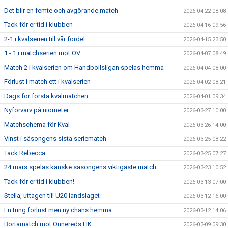
Det blir en femte och avgörande match
2026-04-22 08:08
Tack för er tid i klubben
2026-04-16 09:56
2-1 i kvalserien till vår fördel
2026-04-15 23:50
1 - 1 i matchserien mot OV
2026-04-07 08:49
Match 2 i kvalserien om Handbollsligan spelas hemma
2026-04-04 08:00
Förlust i match ett i kvalserien
2026-04-02 08:21
Dags för första kvalmatchen
2026-04-01 09:34
Nyförvärv på niometer
2026-03-27 10:00
Matchschema för Kval
2026-03-26 14:00
Vinst i säsongens sista seriematch
2026-03-25 08:22
Tack Rebecca
2026-03-25 07:27
24 mars spelas kanske säsongens viktigaste match
2026-03-23 10:52
Tack för er tid i klubben!
2026-03-13 07:00
Stella, uttagen till U20 landslaget
2026-03-12 16:00
En tung förlust men ny chans hemma
2026-03-12 14:06
Bortamatch mot Önnereds HK
2026-03-09 09:30