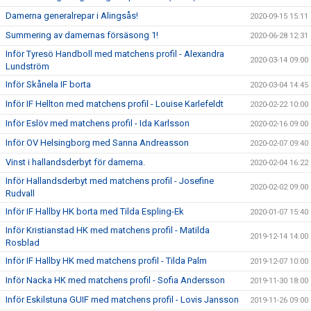
Damerna generalrepar i Alingsås!
2020-09-15 15:11
Summering av damernas försäsong 1!
2020-06-28 12:31
Inför Tyresö Handboll med matchens profil - Alexandra
2020-03-14 09:00
Lundström
Inför Skånela IF borta
2020-03-04 14:45
Inför IF Hellton med matchens profil - Louise Karlefeldt
2020-02-22 10:00
Inför Eslöv med matchens profil - Ida Karlsson
2020-02-16 09:00
Inför OV Helsingborg med Sanna Andreasson
2020-02-07 09:40
Vinst i hallandsderbyt för damerna.
2020-02-04 16:22
Inför Hallandsderbyt med matchens profil - Josefine
2020-02-02 09:00
Rudvall
Inför IF Hallby HK borta med Tilda Espling-Ek
2020-01-07 15:40
Inför Kristianstad HK med matchens profil - Matilda
2019-12-14 14:00
Rosblad
Inför IF Hallby HK med matchens profil - Tilda Palm
2019-12-07 10:00
Inför Nacka HK med matchens profil - Sofia Andersson
2019-11-30 18:00
Inför Eskilstuna GUIF med matchens profil - Lovis Jansson
2019-11-26 09:00