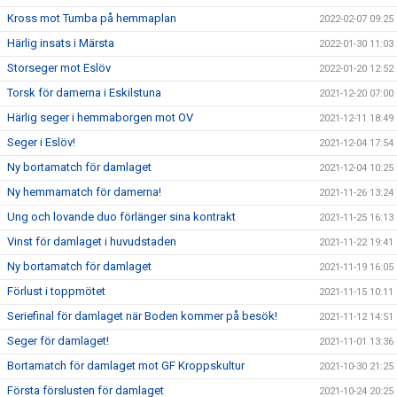
Kross mot Tumba på hemmaplan
2022-02-07 09:25
Härlig insats i Märsta
2022-01-30 11:03
Storseger mot Eslöv
2022-01-20 12:52
Torsk för damerna i Eskilstuna
2021-12-20 07:00
Härlig seger i hemmaborgen mot OV
2021-12-11 18:49
Seger i Eslöv!
2021-12-04 17:54
Ny bortamatch för damlaget
2021-12-04 10:25
Ny hemmamatch för damerna!
2021-11-26 13:24
Ung och lovande duo förlänger sina kontrakt
2021-11-25 16:13
Vinst för damlaget i huvudstaden
2021-11-22 19:41
Ny bortamatch för damlaget
2021-11-19 16:05
Förlust i toppmötet
2021-11-15 10:11
Seriefinal för damlaget när Boden kommer på besök!
2021-11-12 14:51
Seger för damlaget!
2021-11-01 13:36
Bortamatch för damlaget mot GF Kroppskultur
2021-10-30 21:25
Första förslusten för damlaget
2021-10-24 20:25