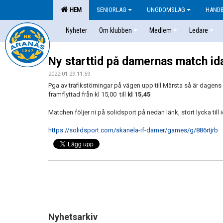
HEM
SENIORLAG
UNGDOMSLAG
HAND
Nyheter
Om klubben
Medlem
Ledare
Ny starttid på damernas match id
2022-01-29 11:59
Pga av trafikstörningar på vägen upp till Märsta så är dagen
framflyttad från kl 15,00 till
kl 15,45
Matchen följer ni på solidsport på nedan länk, stort lycka till i
https://solidsport.com/skanela-if-damer/games/g/886rtjrb
Nyhetsarkiv