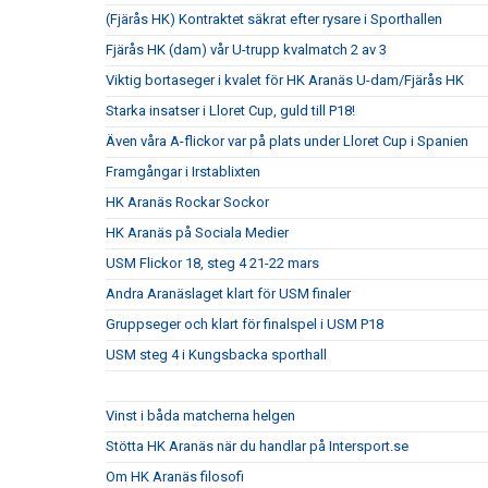
(Fjärås HK) Kontraktet säkrat efter rysare i Sporthallen
Fjärås HK (dam) vår U-trupp kvalmatch 2 av 3
Viktig bortaseger i kvalet för HK Aranäs U-dam/Fjärås HK
Starka insatser i Lloret Cup, guld till P18!
Även våra A-flickor var på plats under Lloret Cup i Spanien
Framgångar i Irstablixten
HK Aranäs Rockar Sockor
HK Aranäs på Sociala Medier
USM Flickor 18, steg 4 21-22 mars
Andra Aranäslaget klart för USM finaler
Gruppseger och klart för finalspel i USM P18
USM steg 4 i Kungsbacka sporthall
Vinst i båda matcherna helgen
Stötta HK Aranäs när du handlar på Intersport.se
Om HK Aranäs filosofi