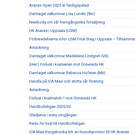
Aranäs Open 2025 är färdigspelad
Damlaget välkomnar Lisa Lundin (9m)
Newbody om vår framgångsrika försäljning
HK Aranäs i Uppsala (USM)
Förberedelserna inför USM Final Steg i Uppsala – Tillsamm
Avtackning
Damlaget välkomnar Madeleine Lindgren (V6)
(Herr) Förlust i kvalserien mot Önnereds HK
Damlaget välkomnar Rebecca Hofsten (M6)
Handla på ICA Maxi och stötta vår förening
Avtackning
Förlust i kvalmatch 1 mot Önnereds HK
Handbollsligan 2025/26
Glädjerus i sista omgången
Redo för kval till Handbollsligan
ICA Maxi Kungsbacka blir en huvudsponsor till HK Aranäs