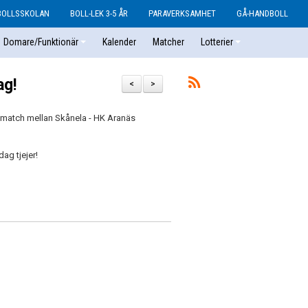
BOLLSSKOLAN
BOLL-LEK 3-5 ÅR
PARAVERKSAMHET
GÅ-HANDBOLL
Domare/Funktionär
Kalender
Matcher
Lotterier
ag!
<
>
s match mellan Skånela - HK Aranäs
dag tjejer!