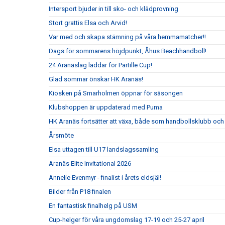
Intersport bjuder in till sko- och klädprovning
Stort grattis Elsa och Arvid!
Var med och skapa stämning på våra hemmamatcher!!
Dags för sommarens höjdpunkt, Åhus Beachhandboll!
24 Aranäslag laddar för Partille Cup!
Glad sommar önskar HK Aranäs!
Kiosken på Smarholmen öppnar för säsongen
Klubshoppen är uppdaterad med Puma
HK Aranäs fortsätter att växa, både som handbollsklubb och 
Årsmöte
Elsa uttagen till U17 landslagssamling
Aranäs Elite Invitational 2026
Annelie Evenmyr - finalist i årets eldsjäl!
Bilder från P18 finalen
En fantastisk finalhelg på USM
Cup-helger för våra ungdomslag 17-19 och 25-27 april