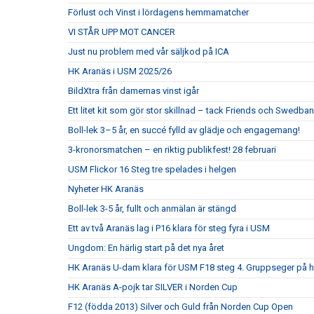
Förlust och Vinst i lördagens hemmamatcher
VI STÅR UPP MOT CANCER
Just nu problem med vår säljkod på ICA
HK Aranäs i USM 2025/26
BildXtra från damernas vinst igår
Ett litet kit som gör stor skillnad – tack Friends och Swedban
Boll-lek 3–5 år, en succé fylld av glädje och engagemang!
3-kronorsmatchen – en riktig publikfest! 28 februari
USM Flickor 16 Steg tre spelades i helgen
Nyheter HK Aranäs
Boll-lek 3-5 år, fullt och anmälan är stängd
Ett av två Aranäs lag i P16 klara för steg fyra i USM
Ungdom: En härlig start på det nya året
HK Aranäs U-dam klara för USM F18 steg 4. Gruppseger på
HK Aranäs A-pojk tar SILVER i Norden Cup
F12 (födda 2013) Silver och Guld från Norden Cup Open