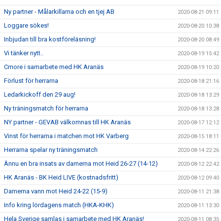
Ny partner - Målarkillarna och en tjej AB
2020-08-21 09:11
Loggare sökes!
2020-08-20 10:38
Inbjudan till bra kostföreläsning!
2020-08-20 08:49
Vi tänker nytt..
2020-08-19 15:42
Cmore i samarbete med HK Aranäs
2020-08-19 10:20
Förlust för herrarna
2020-08-18 21:16
Ledarkickoff den 29 aug!
2020-08-18 13:29
Ny träningsmatch för herrarna
2020-08-18 13:28
NY partner - GEVAB välkomnas till HK Aranäs
2020-08-17 12:12
Vinst för herrarna i matchen mot HK Varberg
2020-08-15 18:11
Herrarna spelar ny träningsmatch
2020-08-14 22:26
Ännu en bra insats av damerna mot Heid 26-27 (14-12)
2020-08-12 22:42
HK Aranäs - BK Heid LIVE (kostnadsfritt)
2020-08-12 09:40
Damerna vann mot Heid 24-22 (15-9)
2020-08-11 21:38
Info kring lördagens match (HKA-KHK)
2020-08-11 13:30
Hela Sverige samlas i samarbete med HK Aranäs!
2020-08-11 08:35