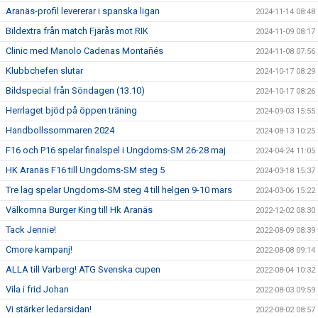
Aranäs-profil levererar i spanska ligan
2024-11-14 08:48
Bildextra från match Fjärås mot RIK
2024-11-09 08:17
Clinic med Manolo Cadenas Montañés
2024-11-08 07:56
Klubbchefen slutar
2024-10-17 08:29
Bildspecial från Söndagen (13.10)
2024-10-17 08:26
Herrlaget bjöd på öppen träning
2024-09-03 15:55
Handbollssommaren 2024
2024-08-13 10:25
F16 och P16 spelar finalspel i Ungdoms-SM 26-28 maj
2024-04-24 11:05
HK Aranäs F16 till Ungdoms-SM steg 5
2024-03-18 15:37
Tre lag spelar Ungdoms-SM steg 4 till helgen 9-10 mars
2024-03-06 15:22
Välkomna Burger King till Hk Aranäs
2022-12-02 08:30
Tack Jennie!
2022-08-09 08:39
Cmore kampanj!
2022-08-08 09:14
ALLA till Varberg! ATG Svenska cupen
2022-08-04 10:32
Vila i frid Johan
2022-08-03 09:59
Vi stärker ledarsidan!
2022-08-02 08:57