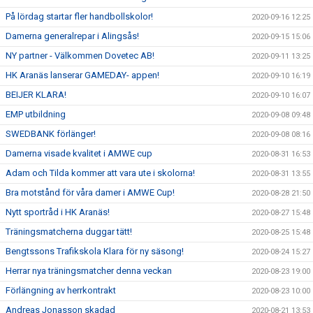
På lördag startar fler handbollskolor!
2020-09-16 12:25
Damerna generalrepar i Alingsås!
2020-09-15 15:06
NY partner - Välkommen Dovetec AB!
2020-09-11 13:25
HK Aranäs lanserar GAMEDAY- appen!
2020-09-10 16:19
BEIJER KLARA!
2020-09-10 16:07
EMP utbildning
2020-09-08 09:48
SWEDBANK förlänger!
2020-09-08 08:16
Damerna visade kvalitet i AMWE cup
2020-08-31 16:53
Adam och Tilda kommer att vara ute i skolorna!
2020-08-31 13:55
Bra motstånd för våra damer i AMWE Cup!
2020-08-28 21:50
Nytt sportråd i HK Aranäs!
2020-08-27 15:48
Träningsmatcherna duggar tätt!
2020-08-25 15:48
Bengtssons Trafikskola Klara för ny säsong!
2020-08-24 15:27
Herrar nya träningsmatcher denna veckan
2020-08-23 19:00
Förlängning av herrkontrakt
2020-08-23 10:00
Andreas Jonasson skadad
2020-08-21 13:53