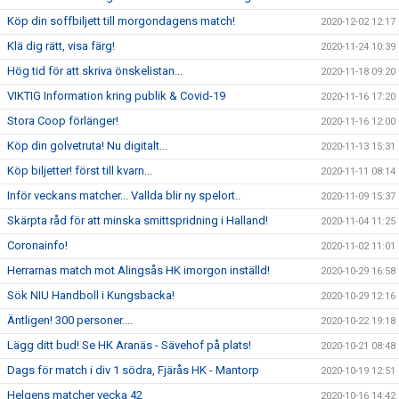
Köp din soffbiljett till morgondagens match!
2020-12-02 12:17
Klä dig rätt, visa färg!
2020-11-24 10:39
Hög tid för att skriva önskelistan...
2020-11-18 09:20
VIKTIG Information kring publik & Covid-19
2020-11-16 17:20
Stora Coop förlänger!
2020-11-16 12:00
Köp din golvetruta! Nu digitalt...
2020-11-13 15:31
Köp biljetter! först till kvarn...
2020-11-11 08:14
Inför veckans matcher... Vallda blir ny spelort..
2020-11-09 15:37
Skärpta råd för att minska smittspridning i Halland!
2020-11-04 11:25
Coronainfo!
2020-11-02 11:01
Herrarnas match mot Alingsås HK imorgon inställd!
2020-10-29 16:58
Sök NIU Handboll i Kungsbacka!
2020-10-29 12:16
Äntligen! 300 personer....
2020-10-22 19:18
Lägg ditt bud! Se HK Aranäs - Sävehof på plats!
2020-10-21 08:48
Dags för match i div 1 södra, Fjärås HK - Mantorp
2020-10-19 12:51
Helgens matcher vecka 42
2020-10-16 14:42