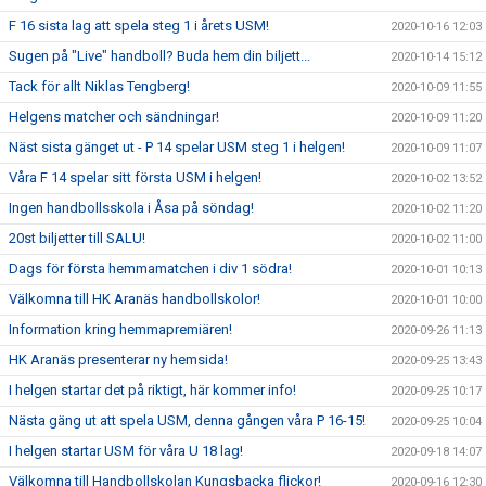
F 16 sista lag att spela steg 1 i årets USM!
2020-10-16 12:03
Sugen på "Live" handboll? Buda hem din biljett...
2020-10-14 15:12
Tack för allt Niklas Tengberg!
2020-10-09 11:55
Helgens matcher och sändningar!
2020-10-09 11:20
Näst sista gänget ut - P 14 spelar USM steg 1 i helgen!
2020-10-09 11:07
Våra F 14 spelar sitt första USM i helgen!
2020-10-02 13:52
Ingen handbollsskola i Åsa på söndag!
2020-10-02 11:20
20st biljetter till SALU!
2020-10-02 11:00
Dags för första hemmamatchen i div 1 södra!
2020-10-01 10:13
Välkomna till HK Aranäs handbollskolor!
2020-10-01 10:00
Information kring hemmapremiären!
2020-09-26 11:13
HK Aranäs presenterar ny hemsida!
2020-09-25 13:43
I helgen startar det på riktigt, här kommer info!
2020-09-25 10:17
Nästa gäng ut att spela USM, denna gången våra P 16-15!
2020-09-25 10:04
I helgen startar USM för våra U 18 lag!
2020-09-18 14:07
Välkomna till Handbollskolan Kungsbacka flickor!
2020-09-16 12:30