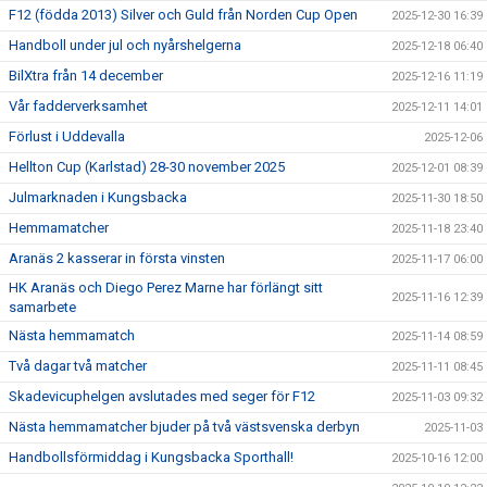
F12 (födda 2013) Silver och Guld från Norden Cup Open
2025-12-30 16:39
Handboll under jul och nyårshelgerna
2025-12-18 06:40
BilXtra från 14 december
2025-12-16 11:19
Vår fadderverksamhet
2025-12-11 14:01
Förlust i Uddevalla
2025-12-06
Hellton Cup (Karlstad) 28-30 november 2025
2025-12-01 08:39
Julmarknaden i Kungsbacka
2025-11-30 18:50
Hemmamatcher
2025-11-18 23:40
Aranäs 2 kasserar in första vinsten
2025-11-17 06:00
HK Aranäs och Diego Perez Marne har förlängt sitt
2025-11-16 12:39
samarbete
Nästa hemmamatch
2025-11-14 08:59
Två dagar två matcher
2025-11-11 08:45
Skadevicuphelgen avslutades med seger för F12
2025-11-03 09:32
Nästa hemmamatcher bjuder på två västsvenska derbyn
2025-11-03
Handbollsförmiddag i Kungsbacka Sporthall!
2025-10-16 12:00