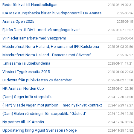
Redo för kval till Handbollsligan
2025-03-19 07:31
ICA Maxi Kungsbacka blir en huvudsponsor till HK Aranäs
2025-03-16
Aranäs Open 2025
2025-03-15
Fjärås Dam till Div1 - med två omgångar kvar!!
2025-03-07 13:57
Vi inleder samarbete med Veszprem!
2025-03-04
Matchreferat Norra Halland, Herrarna mot IFK Karlskrona
2025-03-03 07:56
Matchreferat Norra Halland - Damerna mot Sävehof
2025-02-27
…missarna i slutsekunderna
2025-01-11 17:21
Vinster i Tygrikesnatta 2025
2025-01-06 22:03
Bildextra från publikfesten 29 december
2025-01-02 10:30
HK Aranäs i Norden Cup
2025-01-01 22:30
(Dam) Seger inför storpublik
2024-12-30 14:50
(Herr) Visade vägen mot jumbon – med nyskrivet kontrakt
2024-12-29 19:27
(Dam) Galen vändning inför storpublik: ”Gåshud”
2024-12-29 19:25
Ny partner till HK Aranäs
2024-12-16 08:36
Uppdatering kring Agust Svensson i Norge
2024-11-25 10:52