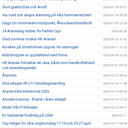
Stort grattis Elsa och Arvid!
2026-07-28 09:07
Var med och skapa stämning på våra hemmamatcher!!
2026-07-24 08:28
Dags för sommarens höjdpunkt, Åhus Beachhandboll!
2026-07-09 15:58
24 Aranäslag laddar för Partille Cup!
2026-06-28
Glad sommar önskar HK Aranäs!
2026-06-26 16:42
Kiosken på Smarholmen öppnar för säsongen
2026-06-11 16:32
Klubshoppen är uppdaterad med Puma
2026-06-04 16:32
HK Aranäs fortsätter att växa, både som handbollsklubb
2026-06-01 09:33
och utvecklingsmiljö
Årsmöte
2026-05-25 08:00
Elsa uttagen till U17 landslagssamling
2026-05-20 11:08
Aranäs Elite Invitational 2026
2026-05-19 08:53
Annelie Evenmyr - finalist i årets eldsjäl!
2026-05-13 12:59
Bilder från P18 finalen
2026-05-12 08:15
En fantastisk finalhelg på USM
2026-05-11
Cup-helger för våra ungdomslag 17-19 och 25-27 april
2026-04-17 08:08