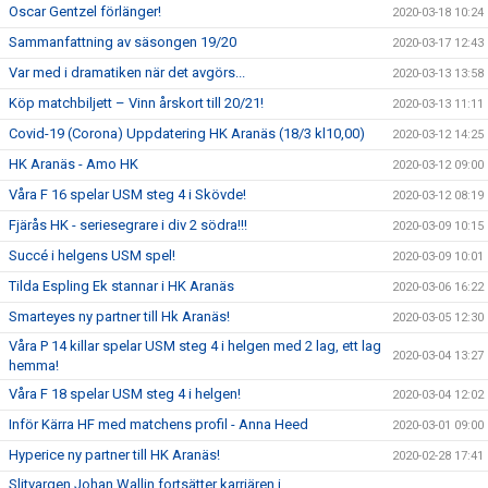
Oscar Gentzel förlänger!
2020-03-18 10:24
Sammanfattning av säsongen 19/20
2020-03-17 12:43
Var med i dramatiken när det avgörs...
2020-03-13 13:58
Köp matchbiljett – Vinn årskort till 20/21!
2020-03-13 11:11
Covid-19 (Corona) Uppdatering HK Aranäs (18/3 kl10,00)
2020-03-12 14:25
HK Aranäs - Amo HK
2020-03-12 09:00
Våra F 16 spelar USM steg 4 i Skövde!
2020-03-12 08:19
Fjärås HK - seriesegrare i div 2 södra!!!
2020-03-09 10:15
Succé i helgens USM spel!
2020-03-09 10:01
Tilda Espling Ek stannar i HK Aranäs
2020-03-06 16:22
Smarteyes ny partner till Hk Aranäs!
2020-03-05 12:30
Våra P 14 killar spelar USM steg 4 i helgen med 2 lag, ett lag
2020-03-04 13:27
hemma!
Våra F 18 spelar USM steg 4 i helgen!
2020-03-04 12:02
Inför Kärra HF med matchens profil - Anna Heed
2020-03-01 09:00
Hyperice ny partner till HK Aranäs!
2020-02-28 17:41
Slitvargen Johan Wallin fortsätter karriären i