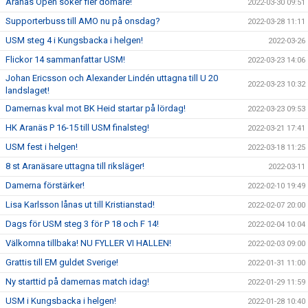
Aranäs Open söker fler domare!
2022-03-30 09:51
Supporterbuss till AMO nu på onsdag?
2022-03-28 11:11
USM steg 4 i Kungsbacka i helgen!
2022-03-26
Flickor 14 sammanfattar USM!
2022-03-23 14:06
Johan Ericsson och Alexander Lindén uttagna till U 20
2022-03-23 10:32
landslaget!
Damernas kval mot BK Heid startar på lördag!
2022-03-23 09:53
HK Aranäs P 16-15 till USM finalsteg!
2022-03-21 17:41
USM fest i helgen!
2022-03-18 11:25
8 st Aranäsare uttagna till riksläger!
2022-03-11
Damerna förstärker!
2022-02-10 19:49
Lisa Karlsson lånas ut till Kristianstad!
2022-02-07 20:00
Dags för USM steg 3 för P 18 och F 14!
2022-02-04 10:04
Välkomna tillbaka! NU FYLLER VI HALLEN!
2022-02-03 09:00
Grattis till EM guldet Sverige!
2022-01-31 11:00
Ny starttid på damernas match idag!
2022-01-29 11:59
USM i Kungsbacka i helgen!
2022-01-28 10:40