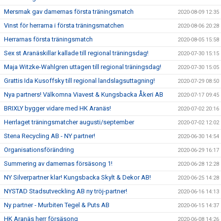
Mersmak gav damernas första träningsmatch
2020-08-09 12:35
Vinst för herrarna i första träningsmatchen
2020-08-06 20:28
Herrarnas första träningsmatch
2020-08-05 15:58
Sex st Aranäskillar kallade till regional träningsdag!
2020-07-30 15:15
Maja Witzke-Wahlgren uttagen till regional träningsdag!
2020-07-30 15:05
Grattis Ida Kusoffsky till regional landslagsuttagning!
2020-07-29 08:50
Nya partners! Välkomna Viavest & Kungsbacka Åkeri AB
2020-07-17 09:45
BRIXLY bygger vidare med HK Aranäs!
2020-07-02 20:16
Herrlaget träningsmatcher augusti/september
2020-07-02 12:02
Stena Recycling AB - NY partner!
2020-06-30 14:54
Organisationsförändring
2020-06-29 16:17
Summering av damernas försäsong 1!
2020-06-28 12:28
NY Silverpartner klar! Kungsbacka Skylt & Dekor AB!
2020-06-25 14:28
NYSTAD Stadsutveckling AB ny tröj-partner!
2020-06-16 14:13
Ny partner - Murbiten Tegel & Puts AB
2020-06-15 14:37
HK Aranäs herr försäsong
2020-06-08 14:26