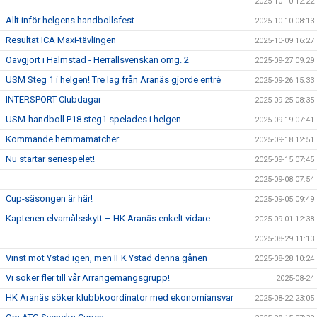
2025-10-10 12:22
Allt inför helgens handbollsfest
2025-10-10 08:13
Resultat ICA Maxi-tävlingen
2025-10-09 16:27
Oavgjort i Halmstad - Herrallsvenskan omg. 2
2025-09-27 09:29
USM Steg 1 i helgen! Tre lag från Aranäs gjorde entré
2025-09-26 15:33
INTERSPORT Clubdagar
2025-09-25 08:35
USM-handboll P18 steg1 spelades i helgen
2025-09-19 07:41
Kommande hemmamatcher
2025-09-18 12:51
Nu startar seriespelet!
2025-09-15 07:45
2025-09-08 07:54
Cup-säsongen är här!
2025-09-05 09:49
Kaptenen elvamålsskytt – HK Aranäs enkelt vidare
2025-09-01 12:38
2025-08-29 11:13
Vinst mot Ystad igen, men IFK Ystad denna gånen
2025-08-28 10:24
Vi söker fler till vår Arrangemangsgrupp!
2025-08-24
HK Aranäs söker klubbkoordinator med ekonomiansvar
2025-08-22 23:05