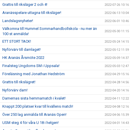
Grattis till riksläger 2 och 4!
2022-07-26 10:16
Aranässpelare uttagna till riksläger!
2022-06-13 10:04
Landslagsnyheter!
2022-06-01 10:46
Välkomna till Hummel Sommarhandbollskola - nu mer än
2022-05-30 11:15
100 st anmälda!
ETT STORT TACK!
2022-05-24 14:15
Nyförvärv till damlaget!
2022-05-12 11:59
HK Aranäs Årsmöte 2022
2022-05-09 14:37
Finalsteg Ungdoms SM i Uppsala!
2022-05-03 12:47
Föreläsning med Jonathan Hedström
2022-04-29 15:16
Grattis till rikslägret!
2022-04-28 14:56
Nyförvärv dam!
2022-04-20 14:16
Damernas sista hemmamatch i kvalet!
2022-04-11 12:22
Knappt 200 platser kvar till kvällens match!
2022-04-08 12:16
Över 250 lag anmälda till Aranäs Open!
2022-04-06 15:39
USM steg 4 för våra U 18 i helgen!
2022-04-01 14:43