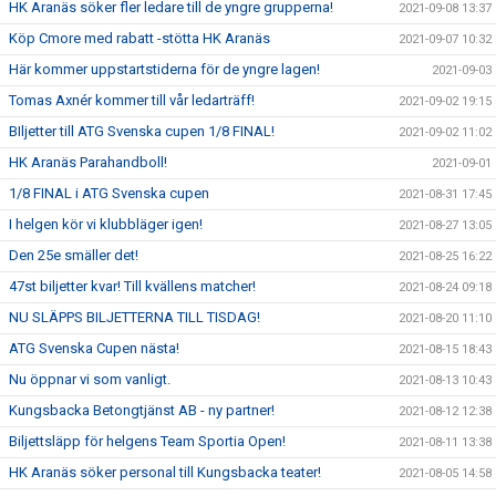
HK Aranäs söker fler ledare till de yngre grupperna!
2021-09-08 13:37
Köp Cmore med rabatt -stötta HK Aranäs
2021-09-07 10:32
Här kommer uppstartstiderna för de yngre lagen!
2021-09-03
Tomas Axnér kommer till vår ledarträff!
2021-09-02 19:15
BIljetter till ATG Svenska cupen 1/8 FINAL!
2021-09-02 11:02
HK Aranäs Parahandboll!
2021-09-01
1/8 FINAL i ATG Svenska cupen
2021-08-31 17:45
I helgen kör vi klubbläger igen!
2021-08-27 13:05
Den 25e smäller det!
2021-08-25 16:22
47st biljetter kvar! Till kvällens matcher!
2021-08-24 09:18
NU SLÄPPS BILJETTERNA TILL TISDAG!
2021-08-20 11:10
ATG Svenska Cupen nästa!
2021-08-15 18:43
Nu öppnar vi som vanligt.
2021-08-13 10:43
Kungsbacka Betongtjänst AB - ny partner!
2021-08-12 12:38
Biljettsläpp för helgens Team Sportia Open!
2021-08-11 13:38
HK Aranäs söker personal till Kungsbacka teater!
2021-08-05 14:58