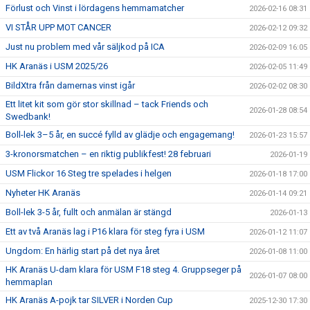
Förlust och Vinst i lördagens hemmamatcher
2026-02-16 08:31
VI STÅR UPP MOT CANCER
2026-02-12 09:32
Just nu problem med vår säljkod på ICA
2026-02-09 16:05
HK Aranäs i USM 2025/26
2026-02-05 11:49
BildXtra från damernas vinst igår
2026-02-02 08:30
Ett litet kit som gör stor skillnad – tack Friends och
2026-01-28 08:54
Swedbank!
Boll-lek 3–5 år, en succé fylld av glädje och engagemang!
2026-01-23 15:57
3-kronorsmatchen – en riktig publikfest! 28 februari
2026-01-19
USM Flickor 16 Steg tre spelades i helgen
2026-01-18 17:00
Nyheter HK Aranäs
2026-01-14 09:21
Boll-lek 3-5 år, fullt och anmälan är stängd
2026-01-13
Ett av två Aranäs lag i P16 klara för steg fyra i USM
2026-01-12 11:07
Ungdom: En härlig start på det nya året
2026-01-08 11:00
HK Aranäs U-dam klara för USM F18 steg 4. Gruppseger på
2026-01-07 08:00
hemmaplan
HK Aranäs A-pojk tar SILVER i Norden Cup
2025-12-30 17:30