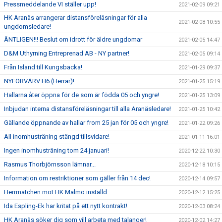
Pressmeddelande VI ställer upp!
2021-02-09 09:21
HK Aranäs arrangerar distansföreläsningar för alla
2021-02-08 10:55
ungdomsledare!
ÄNTLIGEN!!! Beslut om idrott för äldre ungdomar
2021-02-05 14:47
D&M Uthyrning Entreprenad AB - NY partner!
2021-02-05 09:14
Från Island till Kungsbacka!
2021-01-29 09:37
NYFÖRVÄRV H6 (Herrar)!
2021-01-25 15:19
Hallarna åter öppna för de som är födda 05 och yngre!
2021-01-25 13:09
Inbjudan interna distansföreläsningar till alla Aranäsledare!
2021-01-25 10:42
Gällande öppnande av hallar from 25 jan för 05 och yngre!
2021-01-22 09:26
All inomhusträning stängd tillsvidare!
2021-01-11 16:01
Ingen inomhusträning tom 24 januari!
2020-12-22 10:30
Rasmus Thorbjörnsson lämnar...
2020-12-18 10:15
Information om restriktioner som gäller från 14 dec!
2020-12-14 09:57
Herrmatchen mot HK Malmö inställd.
2020-12-12 15:25
Ida Espling-Ek har kritat på ett nytt kontrakt!
2020-12-03 08:24
HK Aranäs söker dig som vill arbeta med talanger!
2020-12-02 14:27