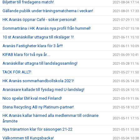
Biljetter till fredagens match!
2021-08-04 17:14
Gällande publik under träningsmatcherna i veckan!
2021-08-01 17:33
HK Aranäs öppnar Café - söker personal!
2021-07-29 11:10
Sommarträna i HK Aranäs nya profil från hummel!
2021-07-07 15:18
10 st Aranäskillar uttagna till riksläger 1!
2021-06-11 15:10
Aranäs Fastigheter klara för 3 år!!!
2021-06-11 10:09
KIFAB klara för två nya år....
2021-06-09 10:41
Aranäskillar uttagna till landslagssamling!
2021-05-28 11:16
TACK FÖR ALLT!
2021-05-27 11:50
HK Aranäs sommarhandbollskola 2021!
2021-05-26 14:20
Aranäsare kallade till fysdag med U-landslag!
2021-05-24 10:15
Nico spelar EM kval med Finland!
2021-05-19 11:06
Stena Recycling AB ny Platinum-partner!
2021-05-18 10:27
HK Aranäs kallar härmed alla medlemmar till ordinarie
2021-05-11 17:15
årsmöte
Nya tränartrion klar för säsongen 21-22
2021-05-11 15:00
Välkommen till Kungsbacka!
2021-05-04 10:38