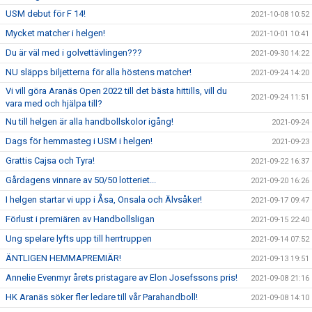
USM debut för F 14!
2021-10-08 10:52
Mycket matcher i helgen!
2021-10-01 10:41
Du är väl med i golvettävlingen???
2021-09-30 14:22
NU släpps biljetterna för alla höstens matcher!
2021-09-24 14:20
Vi vill göra Aranäs Open 2022 till det bästa hittills, vill du
2021-09-24 11:51
vara med och hjälpa till?
Nu till helgen är alla handbollskolor igång!
2021-09-24
Dags för hemmasteg i USM i helgen!
2021-09-23
Grattis Cajsa och Tyra!
2021-09-22 16:37
Gårdagens vinnare av 50/50 lotteriet...
2021-09-20 16:26
I helgen startar vi upp i Åsa, Onsala och Älvsåker!
2021-09-17 09:47
Förlust i premiären av Handbollsligan
2021-09-15 22:40
Ung spelare lyfts upp till herrtruppen
2021-09-14 07:52
ÄNTLIGEN HEMMAPREMIÄR!
2021-09-13 19:51
Annelie Evenmyr årets pristagare av Elon Josefssons pris!
2021-09-08 21:16
HK Aranäs söker fler ledare till vår Parahandboll!
2021-09-08 14:10