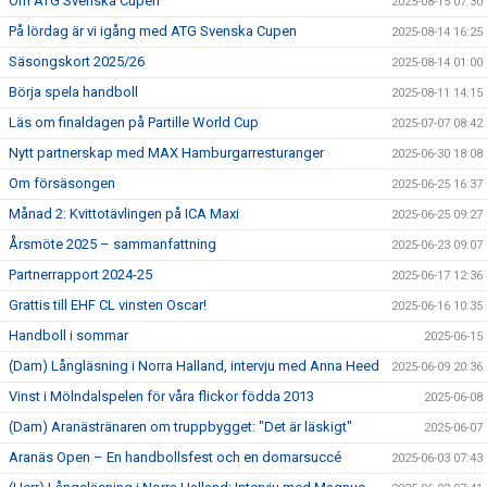
Om ATG Svenska Cupen
2025-08-15 07:30
På lördag är vi igång med ATG Svenska Cupen
2025-08-14 16:25
Säsongskort 2025/26
2025-08-14 01:00
Börja spela handboll
2025-08-11 14:15
Läs om finaldagen på Partille World Cup
2025-07-07 08:42
Nytt partnerskap med MAX Hamburgarresturanger
2025-06-30 18:08
Om försäsongen
2025-06-25 16:37
Månad 2: Kvittotävlingen på ICA Maxi
2025-06-25 09:27
Årsmöte 2025 – sammanfattning
2025-06-23 09:07
Partnerrapport 2024-25
2025-06-17 12:36
Grattis till EHF CL vinsten Oscar!
2025-06-16 10:35
Handboll i sommar
2025-06-15
(Dam) Långläsning i Norra Halland, intervju med Anna Heed
2025-06-09 20:36
Vinst i Mölndalspelen för våra flickor födda 2013
2025-06-08
(Dam) Aranästränaren om truppbygget: "Det är läskigt"
2025-06-07
Aranäs Open – En handbollsfest och en domarsuccé
2025-06-03 07:43