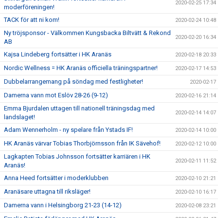
2020-02-25 17:34
moderföreningen!
TACK för att ni kom!
2020-02-24 10:48
Ny tröjsponsor - Välkommen Kungsbacka Biltvätt & Rekond
2020-02-20 16:34
AB
Kajsa Lindeberg fortsätter i HK Aranäs
2020-02-18 20:33
Nordic Wellness = HK Aranäs officiella träningspartner!
2020-02-17 14:53
Dubbelarrangemang på söndag med festligheter!
2020-02-17
Damerna vann mot Eslöv 28-26 (9-12)
2020-02-16 21:14
Emma Bjurdalen uttagen till nationell träningsdag med
2020-02-14 14:07
landslaget!
Adam Wennerholm - ny spelare från Ystads IF!
2020-02-14 10:00
HK Aranäs värvar Tobias Thorbjörnsson från IK Sävehof!
2020-02-12 10:00
Lagkapten Tobias Johnsson fortsätter karriären i HK
2020-02-11 11:52
Aranäs!
Anna Heed fortsätter i moderklubben
2020-02-10 21:21
Aranäsare uttagna till riksläger!
2020-02-10 16:17
Damerna vann i Helsingborg 21-23 (14-12)
2020-02-08 23:21