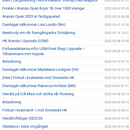
(Herr) Långsläsning i Norra Halland: Intervju med Magnus
2025-06-03 07:41
Finalen i Aranäs Open Boys 18, över 1000 visingar
2025-06-02 07:49
Aranäs Open 2025 är färdigspelad
2025-05-26 08:38
Damlaget välkomnar Lisa Lundin (9m)
2025-05-22 12:26
Newbody om vår framgångsrika försäljning
2025-05-14 10:51
HK Aranäs i Uppsala (USM)
2025-05-08 10:04
Förberedelserna inför USM Final Steg i Uppsala –
2025-04-28 16:10
Tillsammans mot toppen
Avtackning
2025-04-10 07:16
Damlaget välkomnar Madeleine Lindgren (V6)
2025-04-10 07:13
(Herr) Förlust i kvalserien mot Önnereds HK
2025-04-10 07:09
Damlaget välkomnar Rebecca Hofsten (M6)
2025-04-07 07:41
Handla på ICA Maxi och stötta vår förening
2025-03-28 08:19
Avtackning
2025-03-26 08:10
Förlust i kvalmatch 1 mot Önnereds HK
2025-03-26 08:07
Handbollsligan 2025/26
2025-03-20 07:55
Glädjerus i sista omgången
2025-03-20 07:08