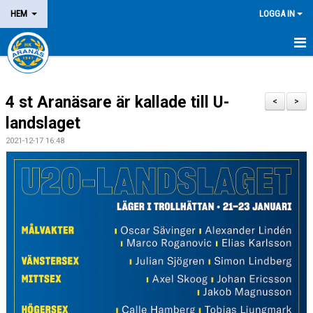
HEM
LOGGA IN
NYHETER
4 st Aranäsare är kallade till U-
OM KLUBBEN
<
>
landslaget
MEDLEM
2021-12-17 16:48
LEDARE
DOMARE/FUNKTIONÄR
KALENDER
MATCHER
LOTTERIER