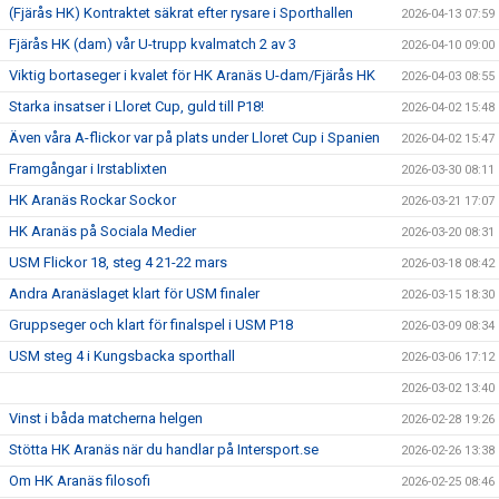
(Fjärås HK) Kontraktet säkrat efter rysare i Sporthallen
2026-04-13 07:59
Fjärås HK (dam) vår U-trupp kvalmatch 2 av 3
2026-04-10 09:00
Viktig bortaseger i kvalet för HK Aranäs U-dam/Fjärås HK
2026-04-03 08:55
Starka insatser i Lloret Cup, guld till P18!
2026-04-02 15:48
Även våra A-flickor var på plats under Lloret Cup i Spanien
2026-04-02 15:47
Framgångar i Irstablixten
2026-03-30 08:11
HK Aranäs Rockar Sockor
2026-03-21 17:07
HK Aranäs på Sociala Medier
2026-03-20 08:31
USM Flickor 18, steg 4 21-22 mars
2026-03-18 08:42
Andra Aranäslaget klart för USM finaler
2026-03-15 18:30
Gruppseger och klart för finalspel i USM P18
2026-03-09 08:34
USM steg 4 i Kungsbacka sporthall
2026-03-06 17:12
2026-03-02 13:40
Vinst i båda matcherna helgen
2026-02-28 19:26
Stötta HK Aranäs när du handlar på Intersport.se
2026-02-26 13:38
Om HK Aranäs filosofi
2026-02-25 08:46