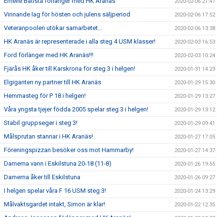
Emelie Batista förlänger med HK Aranäs
2020-02-06 21:47
Vinnande lag för hösten och julens säljperiod
2020-02-06 17:52
Veteranpoolen utökar samarbetet...
2020-02-06 13:38
HK Aranäs är representerade i alla steg 4 USM klasser!
2020-02-03 16:53
Ford förlänger med HK Aranäs!!!
2020-02-03 10:24
Fjärås HK åker till Karskrona för steg 3 i helgen!
2020-01-31 14:23
Elgiganten ny partner till HK Aranäs
2020-01-29 15:30
Hemmasteg för P 18 i helgen!
2020-01-29 13:27
Våra yngsta tjejer födda 2005 spelar steg 3 i helgen!
2020-01-29 13:12
Stabil gruppseger i steg 3!
2020-01-29 09:41
Målsprutan stannar i HK Aranäs!
2020-01-27 17:05
Föreningspizzan besöker oss mot Hammarby!
2020-01-27 14:37
Damerna vann i Eskilstuna 20-18 (11-8)
2020-01-26 19:55
Damerna åker till Eskilstuna
2020-01-26 09:27
I helgen spelar våra F 16 USM steg 3!
2020-01-24 13:29
Målvaktsgardet intakt, Simon är klar!
2020-01-22 12:35