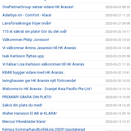
OnePartnerGroup satsar vidare HK Aranäs!
2020-06-03 08:20
Aderbys rör - Comfort - Klara!
2020-05-27 11:25
Länsförsäkringar höjer nivån!
2020-05-27 09:08
115 st säkrat sin plats! Gör du det oxå!
2020-05-26 14:17
Välkommen Philip Jonsson!
2020-05-25 10:03
Vi välkomnar Amina Jasarevic till HK Aranäs
2020-05-24 12:48
Isak Karlsson flyttas upp
2020-05-23 09:38
Vi hälsar Lisa Karlsson välkommen till HK Aranäs
2020-05-21 11:55
KBAB bygger vidare med HK Aranäs...
2020-05-20 13:41
Isringhausen ger HK Aranäs nytt förtroende!
2020-05-20 10:03
Welcome to HK Aranäs - Scanjet Asia Pacific Pte Ltd !
2020-05-19 15:14
PREMIÄR! SÄKRA DIN PLATS!
2020-05-19 10:00
Säkra din plats du med!
2020-05-18 16:30
Walter Hansson El AB är KLARA!
2020-05-15 09:18
Mercus Yrkeskläder klara!
2020-05-13 15:37
Kempa Sommarhandbollskola 2020! Uppdaterad