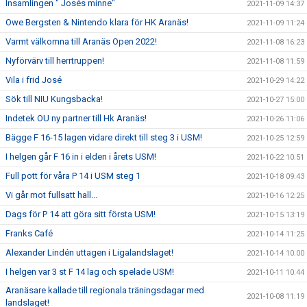
Insamlingen " Josés minne"
2021-11-09 14:37
Owe Bergsten & Nintendo klara för HK Aranäs!
2021-11-09 11:24
Varmt välkomna till Aranäs Open 2022!
2021-11-08 16:23
Nyförvärv till herrtruppen!
2021-11-08 11:59
Vila i frid José
2021-10-29 14:22
Sök till NIU Kungsbacka!
2021-10-27 15:00
Indetek OU ny partner till Hk Aranäs!
2021-10-26 11:06
Bägge F 16-15 lagen vidare direkt till steg 3 i USM!
2021-10-25 12:59
I helgen går F 16 in i elden i årets USM!
2021-10-22 10:51
Full pott för våra P 14 i USM steg 1
2021-10-18 09:43
Vi går mot fullsatt hall...
2021-10-16 12:25
Dags för P 14 att göra sitt första USM!
2021-10-15 13:19
Franks Café
2021-10-14 11:25
Alexander Lindén uttagen i Ligalandslaget!
2021-10-14 10:00
I helgen var 3 st F 14 lag och spelade USM!
2021-10-11 10:44
Aranäsare kallade till regionala träningsdagar med
2021-10-08 11:19
landslaget!