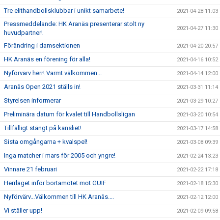
Tre elithandbollsklubbar i unikt samarbete!
2021-04-28 11:03
Pressmeddelande: HK Aranäs presenterar stolt ny
2021-04-27 11:30
huvudpartner!
Förändring i damsektionen
2021-04-20 20:57
HK Aranäs en förening för alla!
2021-04-16 10:52
Nyförvärv herr! Varmt välkommen...
2021-04-14 12:00
Aranäs Open 2021 ställs in!
2021-03-31 11:14
Styrelsen informerar
2021-03-29 10:27
Preliminära datum för kvalet till Handbollsligan
2021-03-20 10:54
Tillfälligt stängt på kansliet!
2021-03-17 14:58
Sista omgångarna + kvalspel!
2021-03-08 09:39
Inga matcher i mars för 2005 och yngre!
2021-02-24 13:23
Vinnare 21 februari
2021-02-22 17:18
Herrlaget inför bortamötet mot GUIF
2021-02-18 15:30
Nyförvärv...Välkommen till HK Aranäs....
2021-02-12 12:00
Vi ställer upp!
2021-02-09 09:58