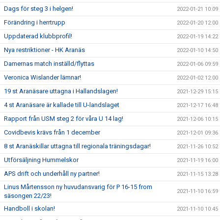
Dags för steg 3 i helgen!
2022-01-21 10:09
Förändring i herrtrupp
2022-01-20 12:00
Uppdaterad klubbprofil!
2022-01-19 14:22
Nya restriktioner - HK Aranäs
2022-01-10 14:50
Damernas match inställd/flyttas
2022-01-06 09:59
Veronica Wislander lämnar!
2022-01-02 12:00
19 st Aranäsare uttagna i Hallandslagen!
2021-12-29 15:15
4 st Aranäsare är kallade till U-landslaget
2021-12-17 16:48
Rapport från USM steg 2 för våra U 14 lag!
2021-12-06 10:15
Covidbevis krävs från 1 december
2021-12-01 09:36
8 st Aranäskillar uttagna till regionala träningsdagar!
2021-11-26 10:52
Utförsäljning Hummelskor
2021-11-19 16:00
APS drift och underhåll ny partner!
2021-11-15 13:28
Linus Mårtensson ny huvudansvarig för P 16-15 from
2021-11-10 16:59
säsongen 22/23!
Handboll i skolan!
2021-11-10 10:45