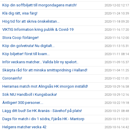
Köp din soffbiljett till morgondagens match!
2020-12-02 12:17
Klä dig rätt, visa färg!
2020-11-24 10:39
Hög tid för att skriva önskelistan...
2020-11-18 09:20
VIKTIG Information kring publik & Covid-19
2020-11-16 17:20
Stora Coop förlänger!
2020-11-16 12:00
Köp din golvetruta! Nu digitalt...
2020-11-13 15:31
Köp biljetter! först till kvarn...
2020-11-11 08:14
Inför veckans matcher... Vallda blir ny spelort..
2020-11-09 15:37
Skärpta råd för att minska smittspridning i Halland!
2020-11-04 11:25
Coronainfo!
2020-11-02 11:01
Herrarnas match mot Alingsås HK imorgon inställd!
2020-10-29 16:58
Sök NIU Handboll i Kungsbacka!
2020-10-29 12:16
Äntligen! 300 personer....
2020-10-22 19:18
Lägg ditt bud! Se HK Aranäs - Sävehof på plats!
2020-10-21 08:48
Dags för match i div 1 södra, Fjärås HK - Mantorp
2020-10-19 12:51
Helgens matcher vecka 42
2020-10-16 14:42