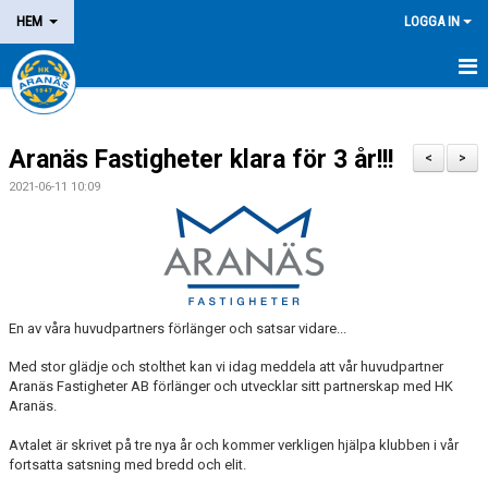
HEM
LOGGA IN
NYHETER
Aranäs Fastigheter klara för 3 år!!!
OM KLUBBEN
<
>
2021-06-11 10:09
MEDLEM
LEDARE
DOMARE/FUNKTIONÄR
En av våra huvudpartners förlänger och satsar vidare...
KALENDER
Med stor glädje och stolthet kan vi idag meddela att vår huvudpartner
Aranäs Fastigheter AB förlänger och utvecklar sitt partnerskap med HK
MATCHER
Aranäs.
Avtalet är skrivet på tre nya år och kommer verkligen hjälpa klubben i vår
LOTTERIER
fortsatta satsning med bredd och elit.