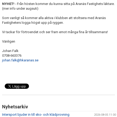
NYHET!
- Från hösten kommer du kunna sitta på Aranäs Fastighets läktare.
(mer info under augsuti)
Som vanligt så kommer alla aktiva i klubben att stoltsera med Aranäs
Fastigheters logga högst upp på ryggen.
Vi tackar för förtroendet och ser fram emot många fina år tillsammans!
Vänligen
Johan Falk
0708-663376
johan.falk@hkaranas.se
Nyhetsarkiv
Intersport bjuder in till sko- och klädprovning
2026-08-05 11:00