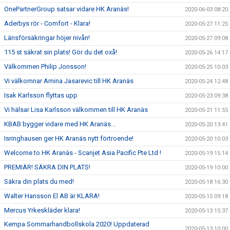
OnePartnerGroup satsar vidare HK Aranäs!
2020-06-03 08:20
Aderbys rör - Comfort - Klara!
2020-05-27 11:25
Länsförsäkringar höjer nivån!
2020-05-27 09:08
115 st säkrat sin plats! Gör du det oxå!
2020-05-26 14:17
Välkommen Philip Jonsson!
2020-05-25 10:03
Vi välkomnar Amina Jasarevic till HK Aranäs
2020-05-24 12:48
Isak Karlsson flyttas upp
2020-05-23 09:38
Vi hälsar Lisa Karlsson välkommen till HK Aranäs
2020-05-21 11:55
KBAB bygger vidare med HK Aranäs...
2020-05-20 13:41
Isringhausen ger HK Aranäs nytt förtroende!
2020-05-20 10:03
Welcome to HK Aranäs - Scanjet Asia Pacific Pte Ltd !
2020-05-19 15:14
PREMIÄR! SÄKRA DIN PLATS!
2020-05-19 10:00
Säkra din plats du med!
2020-05-18 16:30
Walter Hansson El AB är KLARA!
2020-05-15 09:18
Mercus Yrkeskläder klara!
2020-05-13 15:37
Kempa Sommarhandbollskola 2020! Uppdaterad
2020-05-13 10:00