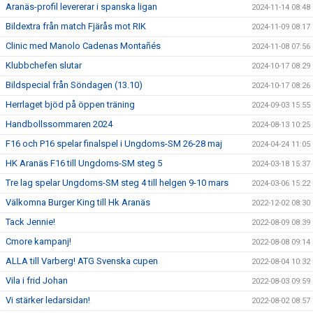
Aranäs-profil levererar i spanska ligan
2024-11-14 08:48
Bildextra från match Fjärås mot RIK
2024-11-09 08:17
Clinic med Manolo Cadenas Montañés
2024-11-08 07:56
Klubbchefen slutar
2024-10-17 08:29
Bildspecial från Söndagen (13.10)
2024-10-17 08:26
Herrlaget bjöd på öppen träning
2024-09-03 15:55
Handbollssommaren 2024
2024-08-13 10:25
F16 och P16 spelar finalspel i Ungdoms-SM 26-28 maj
2024-04-24 11:05
HK Aranäs F16 till Ungdoms-SM steg 5
2024-03-18 15:37
Tre lag spelar Ungdoms-SM steg 4 till helgen 9-10 mars
2024-03-06 15:22
Välkomna Burger King till Hk Aranäs
2022-12-02 08:30
Tack Jennie!
2022-08-09 08:39
Cmore kampanj!
2022-08-08 09:14
ALLA till Varberg! ATG Svenska cupen
2022-08-04 10:32
Vila i frid Johan
2022-08-03 09:59
Vi stärker ledarsidan!
2022-08-02 08:57