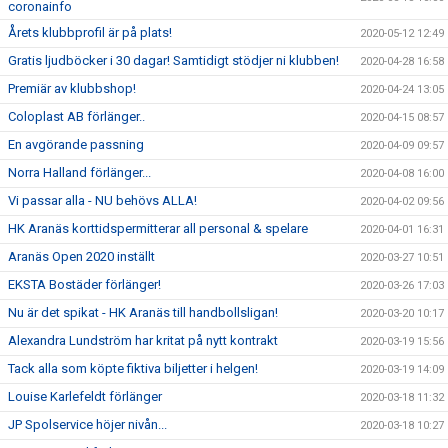
coronainfo
Årets klubbprofil är på plats!
2020-05-12 12:49
Gratis ljudböcker i 30 dagar! Samtidigt stödjer ni klubben!
2020-04-28 16:58
Premiär av klubbshop!
2020-04-24 13:05
Coloplast AB förlänger..
2020-04-15 08:57
En avgörande passning
2020-04-09 09:57
Norra Halland förlänger...
2020-04-08 16:00
Vi passar alla - NU behövs ALLA!
2020-04-02 09:56
HK Aranäs korttidspermitterar all personal & spelare
2020-04-01 16:31
Aranäs Open 2020 inställt
2020-03-27 10:51
EKSTA Bostäder förlänger!
2020-03-26 17:03
Nu är det spikat - HK Aranäs till handbollsligan!
2020-03-20 10:17
Alexandra Lundström har kritat på nytt kontrakt
2020-03-19 15:56
Tack alla som köpte fiktiva biljetter i helgen!
2020-03-19 14:09
Louise Karlefeldt förlänger
2020-03-18 11:32
JP Spolservice höjer nivån...
2020-03-18 10:27