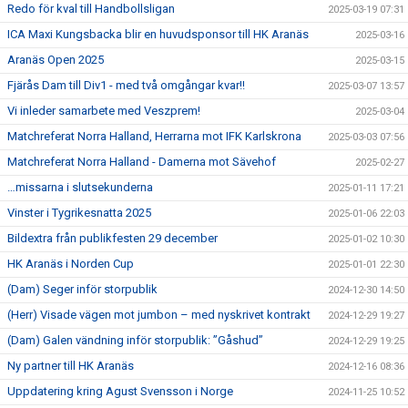
Redo för kval till Handbollsligan
2025-03-19 07:31
ICA Maxi Kungsbacka blir en huvudsponsor till HK Aranäs
2025-03-16
Aranäs Open 2025
2025-03-15
Fjärås Dam till Div1 - med två omgångar kvar!!
2025-03-07 13:57
Vi inleder samarbete med Veszprem!
2025-03-04
Matchreferat Norra Halland, Herrarna mot IFK Karlskrona
2025-03-03 07:56
Matchreferat Norra Halland - Damerna mot Sävehof
2025-02-27
…missarna i slutsekunderna
2025-01-11 17:21
Vinster i Tygrikesnatta 2025
2025-01-06 22:03
Bildextra från publikfesten 29 december
2025-01-02 10:30
HK Aranäs i Norden Cup
2025-01-01 22:30
(Dam) Seger inför storpublik
2024-12-30 14:50
(Herr) Visade vägen mot jumbon – med nyskrivet kontrakt
2024-12-29 19:27
(Dam) Galen vändning inför storpublik: ”Gåshud”
2024-12-29 19:25
Ny partner till HK Aranäs
2024-12-16 08:36
Uppdatering kring Agust Svensson i Norge
2024-11-25 10:52