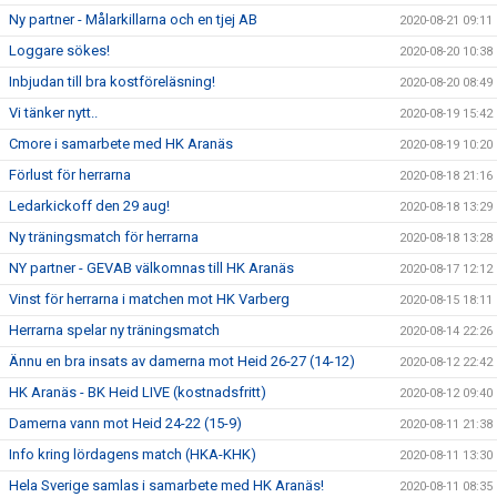
Ny partner - Målarkillarna och en tjej AB
2020-08-21 09:11
Loggare sökes!
2020-08-20 10:38
Inbjudan till bra kostföreläsning!
2020-08-20 08:49
Vi tänker nytt..
2020-08-19 15:42
Cmore i samarbete med HK Aranäs
2020-08-19 10:20
Förlust för herrarna
2020-08-18 21:16
Ledarkickoff den 29 aug!
2020-08-18 13:29
Ny träningsmatch för herrarna
2020-08-18 13:28
NY partner - GEVAB välkomnas till HK Aranäs
2020-08-17 12:12
Vinst för herrarna i matchen mot HK Varberg
2020-08-15 18:11
Herrarna spelar ny träningsmatch
2020-08-14 22:26
Ännu en bra insats av damerna mot Heid 26-27 (14-12)
2020-08-12 22:42
HK Aranäs - BK Heid LIVE (kostnadsfritt)
2020-08-12 09:40
Damerna vann mot Heid 24-22 (15-9)
2020-08-11 21:38
Info kring lördagens match (HKA-KHK)
2020-08-11 13:30
Hela Sverige samlas i samarbete med HK Aranäs!
2020-08-11 08:35