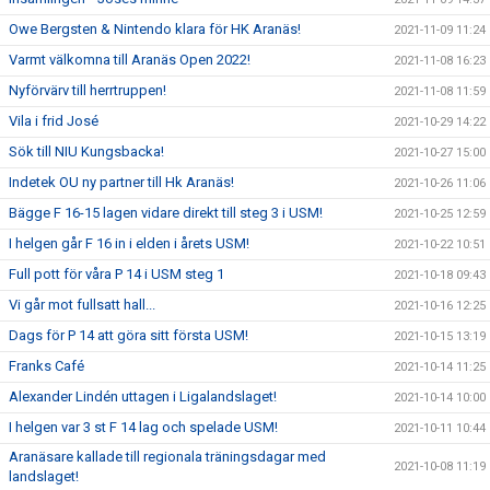
Owe Bergsten & Nintendo klara för HK Aranäs!
2021-11-09 11:24
Varmt välkomna till Aranäs Open 2022!
2021-11-08 16:23
Nyförvärv till herrtruppen!
2021-11-08 11:59
Vila i frid José
2021-10-29 14:22
Sök till NIU Kungsbacka!
2021-10-27 15:00
Indetek OU ny partner till Hk Aranäs!
2021-10-26 11:06
Bägge F 16-15 lagen vidare direkt till steg 3 i USM!
2021-10-25 12:59
I helgen går F 16 in i elden i årets USM!
2021-10-22 10:51
Full pott för våra P 14 i USM steg 1
2021-10-18 09:43
Vi går mot fullsatt hall...
2021-10-16 12:25
Dags för P 14 att göra sitt första USM!
2021-10-15 13:19
Franks Café
2021-10-14 11:25
Alexander Lindén uttagen i Ligalandslaget!
2021-10-14 10:00
I helgen var 3 st F 14 lag och spelade USM!
2021-10-11 10:44
Aranäsare kallade till regionala träningsdagar med
2021-10-08 11:19
landslaget!