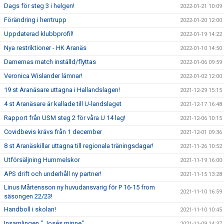
Dags för steg 3 i helgen!
2022-01-21 10:09
Förändring i herrtrupp
2022-01-20 12:00
Uppdaterad klubbprofil!
2022-01-19 14:22
Nya restriktioner - HK Aranäs
2022-01-10 14:50
Damernas match inställd/flyttas
2022-01-06 09:59
Veronica Wislander lämnar!
2022-01-02 12:00
19 st Aranäsare uttagna i Hallandslagen!
2021-12-29 15:15
4 st Aranäsare är kallade till U-landslaget
2021-12-17 16:48
Rapport från USM steg 2 för våra U 14 lag!
2021-12-06 10:15
Covidbevis krävs från 1 december
2021-12-01 09:36
8 st Aranäskillar uttagna till regionala träningsdagar!
2021-11-26 10:52
Utförsäljning Hummelskor
2021-11-19 16:00
APS drift och underhåll ny partner!
2021-11-15 13:28
Linus Mårtensson ny huvudansvarig för P 16-15 from
2021-11-10 16:59
säsongen 22/23!
Handboll i skolan!
2021-11-10 10:45
Insamlingen " Josés minne"
2021-11-09 14:37