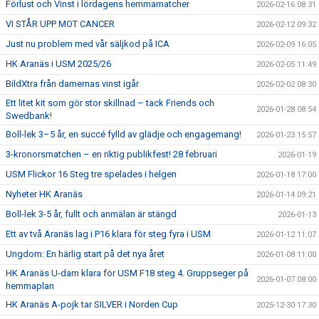
Förlust och Vinst i lördagens hemmamatcher
2026-02-16 08:31
VI STÅR UPP MOT CANCER
2026-02-12 09:32
Just nu problem med vår säljkod på ICA
2026-02-09 16:05
HK Aranäs i USM 2025/26
2026-02-05 11:49
BildXtra från damernas vinst igår
2026-02-02 08:30
Ett litet kit som gör stor skillnad – tack Friends och
2026-01-28 08:54
Swedbank!
Boll-lek 3–5 år, en succé fylld av glädje och engagemang!
2026-01-23 15:57
3-kronorsmatchen – en riktig publikfest! 28 februari
2026-01-19
USM Flickor 16 Steg tre spelades i helgen
2026-01-18 17:00
Nyheter HK Aranäs
2026-01-14 09:21
Boll-lek 3-5 år, fullt och anmälan är stängd
2026-01-13
Ett av två Aranäs lag i P16 klara för steg fyra i USM
2026-01-12 11:07
Ungdom: En härlig start på det nya året
2026-01-08 11:00
HK Aranäs U-dam klara för USM F18 steg 4. Gruppseger på
2026-01-07 08:00
hemmaplan
HK Aranäs A-pojk tar SILVER i Norden Cup
2025-12-30 17:30