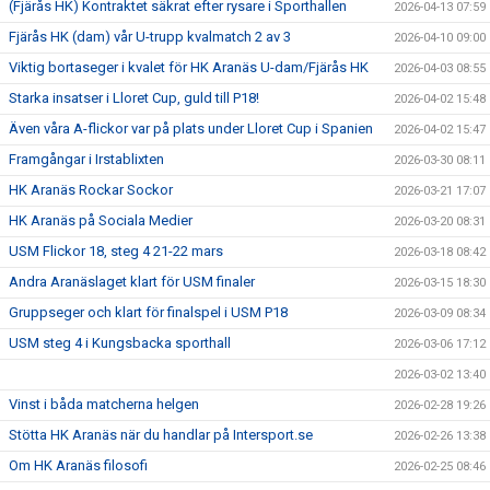
(Fjärås HK) Kontraktet säkrat efter rysare i Sporthallen
2026-04-13 07:59
Fjärås HK (dam) vår U-trupp kvalmatch 2 av 3
2026-04-10 09:00
Viktig bortaseger i kvalet för HK Aranäs U-dam/Fjärås HK
2026-04-03 08:55
Starka insatser i Lloret Cup, guld till P18!
2026-04-02 15:48
Även våra A-flickor var på plats under Lloret Cup i Spanien
2026-04-02 15:47
Framgångar i Irstablixten
2026-03-30 08:11
HK Aranäs Rockar Sockor
2026-03-21 17:07
HK Aranäs på Sociala Medier
2026-03-20 08:31
USM Flickor 18, steg 4 21-22 mars
2026-03-18 08:42
Andra Aranäslaget klart för USM finaler
2026-03-15 18:30
Gruppseger och klart för finalspel i USM P18
2026-03-09 08:34
USM steg 4 i Kungsbacka sporthall
2026-03-06 17:12
2026-03-02 13:40
Vinst i båda matcherna helgen
2026-02-28 19:26
Stötta HK Aranäs när du handlar på Intersport.se
2026-02-26 13:38
Om HK Aranäs filosofi
2026-02-25 08:46