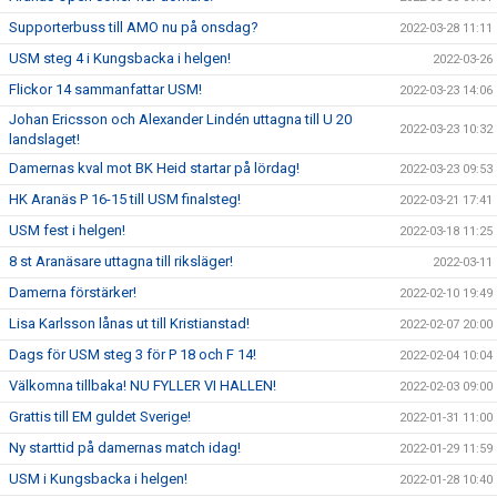
Supporterbuss till AMO nu på onsdag?
2022-03-28 11:11
USM steg 4 i Kungsbacka i helgen!
2022-03-26
Flickor 14 sammanfattar USM!
2022-03-23 14:06
Johan Ericsson och Alexander Lindén uttagna till U 20
2022-03-23 10:32
landslaget!
Damernas kval mot BK Heid startar på lördag!
2022-03-23 09:53
HK Aranäs P 16-15 till USM finalsteg!
2022-03-21 17:41
USM fest i helgen!
2022-03-18 11:25
8 st Aranäsare uttagna till riksläger!
2022-03-11
Damerna förstärker!
2022-02-10 19:49
Lisa Karlsson lånas ut till Kristianstad!
2022-02-07 20:00
Dags för USM steg 3 för P 18 och F 14!
2022-02-04 10:04
Välkomna tillbaka! NU FYLLER VI HALLEN!
2022-02-03 09:00
Grattis till EM guldet Sverige!
2022-01-31 11:00
Ny starttid på damernas match idag!
2022-01-29 11:59
USM i Kungsbacka i helgen!
2022-01-28 10:40