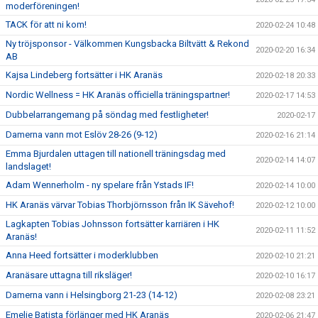
moderföreningen!
TACK för att ni kom!
2020-02-24 10:48
Ny tröjsponsor - Välkommen Kungsbacka Biltvätt & Rekond
2020-02-20 16:34
AB
Kajsa Lindeberg fortsätter i HK Aranäs
2020-02-18 20:33
Nordic Wellness = HK Aranäs officiella träningspartner!
2020-02-17 14:53
Dubbelarrangemang på söndag med festligheter!
2020-02-17
Damerna vann mot Eslöv 28-26 (9-12)
2020-02-16 21:14
Emma Bjurdalen uttagen till nationell träningsdag med
2020-02-14 14:07
landslaget!
Adam Wennerholm - ny spelare från Ystads IF!
2020-02-14 10:00
HK Aranäs värvar Tobias Thorbjörnsson från IK Sävehof!
2020-02-12 10:00
Lagkapten Tobias Johnsson fortsätter karriären i HK
2020-02-11 11:52
Aranäs!
Anna Heed fortsätter i moderklubben
2020-02-10 21:21
Aranäsare uttagna till riksläger!
2020-02-10 16:17
Damerna vann i Helsingborg 21-23 (14-12)
2020-02-08 23:21
Emelie Batista förlänger med HK Aranäs
2020-02-06 21:47