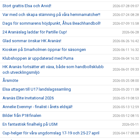
Stort grattis Elsa och Arvid!
2026-07-28 09:07
Var med och skapa stämning på våra hemmamatcher!!
2026-07-24 08:28
Dags för sommarens höjdpunkt, Åhus Beachhandboll!
2026-07-09 15:58
24 Aranäslag laddar för Partille Cup!
2026-06-28
Glad sommar önskar HK Aranäs!
2026-06-26 16:42
Kiosken på Smarholmen öppnar för säsongen
2026-06-11 16:32
Klubshoppen är uppdaterad med Puma
2026-06-04 16:32
HK Aranäs fortsätter att växa, både som handbollsklubb
2026-06-01 09:33
och utvecklingsmiljö
Årsmöte
2026-05-25 08:00
Elsa uttagen till U17 landslagssamling
2026-05-20 11:08
Aranäs Elite Invitational 2026
2026-05-19 08:53
Annelie Evenmyr - finalist i årets eldsjäl!
2026-05-13 12:59
Bilder från P18 finalen
2026-05-12 08:15
En fantastisk finalhelg på USM
2026-05-11
Cup-helger för våra ungdomslag 17-19 och 25-27 april
2026-04-17 08:08