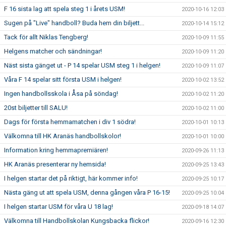
F 16 sista lag att spela steg 1 i årets USM!
2020-10-16 12:03
Sugen på "Live" handboll? Buda hem din biljett...
2020-10-14 15:12
Tack för allt Niklas Tengberg!
2020-10-09 11:55
Helgens matcher och sändningar!
2020-10-09 11:20
Näst sista gänget ut - P 14 spelar USM steg 1 i helgen!
2020-10-09 11:07
Våra F 14 spelar sitt första USM i helgen!
2020-10-02 13:52
Ingen handbollsskola i Åsa på söndag!
2020-10-02 11:20
20st biljetter till SALU!
2020-10-02 11:00
Dags för första hemmamatchen i div 1 södra!
2020-10-01 10:13
Välkomna till HK Aranäs handbollskolor!
2020-10-01 10:00
Information kring hemmapremiären!
2020-09-26 11:13
HK Aranäs presenterar ny hemsida!
2020-09-25 13:43
I helgen startar det på riktigt, här kommer info!
2020-09-25 10:17
Nästa gäng ut att spela USM, denna gången våra P 16-15!
2020-09-25 10:04
I helgen startar USM för våra U 18 lag!
2020-09-18 14:07
Välkomna till Handbollskolan Kungsbacka flickor!
2020-09-16 12:30