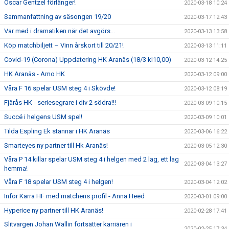
Oscar Gentzel förlänger!
2020-03-18 10:24
Sammanfattning av säsongen 19/20
2020-03-17 12:43
Var med i dramatiken när det avgörs...
2020-03-13 13:58
Köp matchbiljett – Vinn årskort till 20/21!
2020-03-13 11:11
Covid-19 (Corona) Uppdatering HK Aranäs (18/3 kl10,00)
2020-03-12 14:25
HK Aranäs - Amo HK
2020-03-12 09:00
Våra F 16 spelar USM steg 4 i Skövde!
2020-03-12 08:19
Fjärås HK - seriesegrare i div 2 södra!!!
2020-03-09 10:15
Succé i helgens USM spel!
2020-03-09 10:01
Tilda Espling Ek stannar i HK Aranäs
2020-03-06 16:22
Smarteyes ny partner till Hk Aranäs!
2020-03-05 12:30
Våra P 14 killar spelar USM steg 4 i helgen med 2 lag, ett lag
2020-03-04 13:27
hemma!
Våra F 18 spelar USM steg 4 i helgen!
2020-03-04 12:02
Inför Kärra HF med matchens profil - Anna Heed
2020-03-01 09:00
Hyperice ny partner till HK Aranäs!
2020-02-28 17:41
Slitvargen Johan Wallin fortsätter karriären i
2020-02-25 17:34