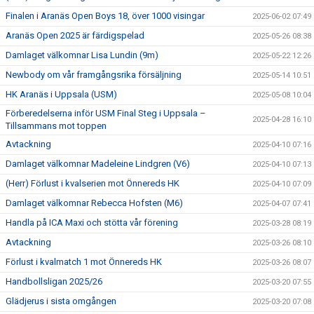
Finalen i Aranäs Open Boys 18, över 1000 visingar
2025-06-02 07:49
Aranäs Open 2025 är färdigspelad
2025-05-26 08:38
Damlaget välkomnar Lisa Lundin (9m)
2025-05-22 12:26
Newbody om vår framgångsrika försäljning
2025-05-14 10:51
HK Aranäs i Uppsala (USM)
2025-05-08 10:04
Förberedelserna inför USM Final Steg i Uppsala –
2025-04-28 16:10
Tillsammans mot toppen
Avtackning
2025-04-10 07:16
Damlaget välkomnar Madeleine Lindgren (V6)
2025-04-10 07:13
(Herr) Förlust i kvalserien mot Önnereds HK
2025-04-10 07:09
Damlaget välkomnar Rebecca Hofsten (M6)
2025-04-07 07:41
Handla på ICA Maxi och stötta vår förening
2025-03-28 08:19
Avtackning
2025-03-26 08:10
Förlust i kvalmatch 1 mot Önnereds HK
2025-03-26 08:07
Handbollsligan 2025/26
2025-03-20 07:55
Glädjerus i sista omgången
2025-03-20 07:08