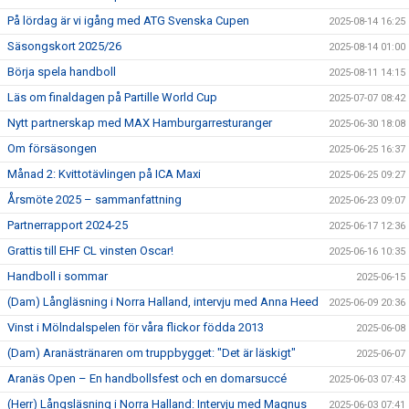
På lördag är vi igång med ATG Svenska Cupen
2025-08-14 16:25
Säsongskort 2025/26
2025-08-14 01:00
Börja spela handboll
2025-08-11 14:15
Läs om finaldagen på Partille World Cup
2025-07-07 08:42
Nytt partnerskap med MAX Hamburgarresturanger
2025-06-30 18:08
Om försäsongen
2025-06-25 16:37
Månad 2: Kvittotävlingen på ICA Maxi
2025-06-25 09:27
Årsmöte 2025 – sammanfattning
2025-06-23 09:07
Partnerrapport 2024-25
2025-06-17 12:36
Grattis till EHF CL vinsten Oscar!
2025-06-16 10:35
Handboll i sommar
2025-06-15
(Dam) Långläsning i Norra Halland, intervju med Anna Heed
2025-06-09 20:36
Vinst i Mölndalspelen för våra flickor födda 2013
2025-06-08
(Dam) Aranästränaren om truppbygget: "Det är läskigt"
2025-06-07
Aranäs Open – En handbollsfest och en domarsuccé
2025-06-03 07:43
(Herr) Långsläsning i Norra Halland: Intervju med Magnus
2025-06-03 07:41