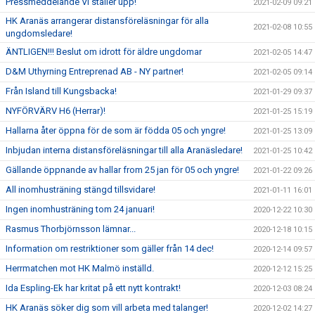
Pressmeddelande VI ställer upp!
2021-02-09 09:21
HK Aranäs arrangerar distansföreläsningar för alla
2021-02-08 10:55
ungdomsledare!
ÄNTLIGEN!!! Beslut om idrott för äldre ungdomar
2021-02-05 14:47
D&M Uthyrning Entreprenad AB - NY partner!
2021-02-05 09:14
Från Island till Kungsbacka!
2021-01-29 09:37
NYFÖRVÄRV H6 (Herrar)!
2021-01-25 15:19
Hallarna åter öppna för de som är födda 05 och yngre!
2021-01-25 13:09
Inbjudan interna distansföreläsningar till alla Aranäsledare!
2021-01-25 10:42
Gällande öppnande av hallar from 25 jan för 05 och yngre!
2021-01-22 09:26
All inomhusträning stängd tillsvidare!
2021-01-11 16:01
Ingen inomhusträning tom 24 januari!
2020-12-22 10:30
Rasmus Thorbjörnsson lämnar...
2020-12-18 10:15
Information om restriktioner som gäller från 14 dec!
2020-12-14 09:57
Herrmatchen mot HK Malmö inställd.
2020-12-12 15:25
Ida Espling-Ek har kritat på ett nytt kontrakt!
2020-12-03 08:24
HK Aranäs söker dig som vill arbeta med talanger!
2020-12-02 14:27