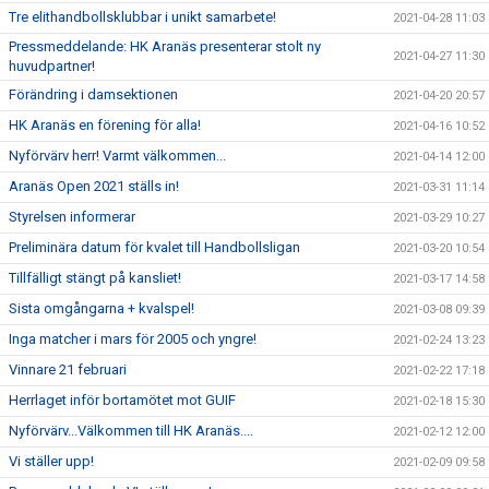
Tre elithandbollsklubbar i unikt samarbete!
2021-04-28 11:03
Pressmeddelande: HK Aranäs presenterar stolt ny
2021-04-27 11:30
huvudpartner!
Förändring i damsektionen
2021-04-20 20:57
HK Aranäs en förening för alla!
2021-04-16 10:52
Nyförvärv herr! Varmt välkommen...
2021-04-14 12:00
Aranäs Open 2021 ställs in!
2021-03-31 11:14
Styrelsen informerar
2021-03-29 10:27
Preliminära datum för kvalet till Handbollsligan
2021-03-20 10:54
Tillfälligt stängt på kansliet!
2021-03-17 14:58
Sista omgångarna + kvalspel!
2021-03-08 09:39
Inga matcher i mars för 2005 och yngre!
2021-02-24 13:23
Vinnare 21 februari
2021-02-22 17:18
Herrlaget inför bortamötet mot GUIF
2021-02-18 15:30
Nyförvärv...Välkommen till HK Aranäs....
2021-02-12 12:00
Vi ställer upp!
2021-02-09 09:58