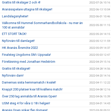
Grattis till riksläger 2 och 4!
2022-07-26 10:16
Aranässpelare uttagna till riksläger!
2022-06-13 10:04
Landslagsnyheter!
2022-06-01 10:46
Välkomna till Hummel Sommarhandbollskola - nu mer än
2022-05-30 11:15
100 st anmälda!
ETT STORT TACK!
2022-05-24 14:15
Nyförvärv till damlaget!
2022-05-12 11:59
HK Aranäs Årsmöte 2022
2022-05-09 14:37
Finalsteg Ungdoms SM i Uppsala!
2022-05-03 12:47
Föreläsning med Jonathan Hedström
2022-04-29 15:16
Grattis till rikslägret!
2022-04-28 14:56
Nyförvärv dam!
2022-04-20 14:16
Damernas sista hemmamatch i kvalet!
2022-04-11 12:22
Knappt 200 platser kvar till kvällens match!
2022-04-08 12:16
Över 250 lag anmälda till Aranäs Open!
2022-04-06 15:39
USM steg 4 för våra U 18 i helgen!
2022-04-01 14:43
Aranäs Open söker fler domare!
2022-03-30 09:51