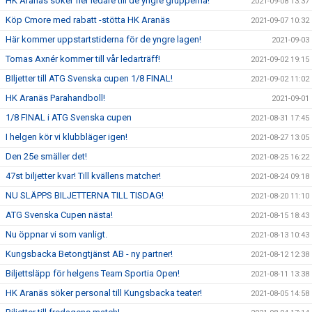
HK Aranäs söker fler ledare till de yngre grupperna!
2021-09-08 13:37
Köp Cmore med rabatt -stötta HK Aranäs
2021-09-07 10:32
Här kommer uppstartstiderna för de yngre lagen!
2021-09-03
Tomas Axnér kommer till vår ledarträff!
2021-09-02 19:15
BIljetter till ATG Svenska cupen 1/8 FINAL!
2021-09-02 11:02
HK Aranäs Parahandboll!
2021-09-01
1/8 FINAL i ATG Svenska cupen
2021-08-31 17:45
I helgen kör vi klubbläger igen!
2021-08-27 13:05
Den 25e smäller det!
2021-08-25 16:22
47st biljetter kvar! Till kvällens matcher!
2021-08-24 09:18
NU SLÄPPS BILJETTERNA TILL TISDAG!
2021-08-20 11:10
ATG Svenska Cupen nästa!
2021-08-15 18:43
Nu öppnar vi som vanligt.
2021-08-13 10:43
Kungsbacka Betongtjänst AB - ny partner!
2021-08-12 12:38
Biljettsläpp för helgens Team Sportia Open!
2021-08-11 13:38
HK Aranäs söker personal till Kungsbacka teater!
2021-08-05 14:58