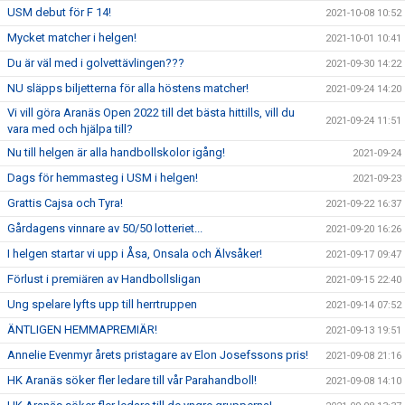
USM debut för F 14!
2021-10-08 10:52
Mycket matcher i helgen!
2021-10-01 10:41
Du är väl med i golvettävlingen???
2021-09-30 14:22
NU släpps biljetterna för alla höstens matcher!
2021-09-24 14:20
Vi vill göra Aranäs Open 2022 till det bästa hittills, vill du
2021-09-24 11:51
vara med och hjälpa till?
Nu till helgen är alla handbollskolor igång!
2021-09-24
Dags för hemmasteg i USM i helgen!
2021-09-23
Grattis Cajsa och Tyra!
2021-09-22 16:37
Gårdagens vinnare av 50/50 lotteriet...
2021-09-20 16:26
I helgen startar vi upp i Åsa, Onsala och Älvsåker!
2021-09-17 09:47
Förlust i premiären av Handbollsligan
2021-09-15 22:40
Ung spelare lyfts upp till herrtruppen
2021-09-14 07:52
ÄNTLIGEN HEMMAPREMIÄR!
2021-09-13 19:51
Annelie Evenmyr årets pristagare av Elon Josefssons pris!
2021-09-08 21:16
HK Aranäs söker fler ledare till vår Parahandboll!
2021-09-08 14:10