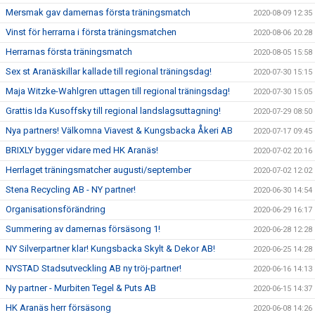
Mersmak gav damernas första träningsmatch
2020-08-09 12:35
Vinst för herrarna i första träningsmatchen
2020-08-06 20:28
Herrarnas första träningsmatch
2020-08-05 15:58
Sex st Aranäskillar kallade till regional träningsdag!
2020-07-30 15:15
Maja Witzke-Wahlgren uttagen till regional träningsdag!
2020-07-30 15:05
Grattis Ida Kusoffsky till regional landslagsuttagning!
2020-07-29 08:50
Nya partners! Välkomna Viavest & Kungsbacka Åkeri AB
2020-07-17 09:45
BRIXLY bygger vidare med HK Aranäs!
2020-07-02 20:16
Herrlaget träningsmatcher augusti/september
2020-07-02 12:02
Stena Recycling AB - NY partner!
2020-06-30 14:54
Organisationsförändring
2020-06-29 16:17
Summering av damernas försäsong 1!
2020-06-28 12:28
NY Silverpartner klar! Kungsbacka Skylt & Dekor AB!
2020-06-25 14:28
NYSTAD Stadsutveckling AB ny tröj-partner!
2020-06-16 14:13
Ny partner - Murbiten Tegel & Puts AB
2020-06-15 14:37
HK Aranäs herr försäsong
2020-06-08 14:26