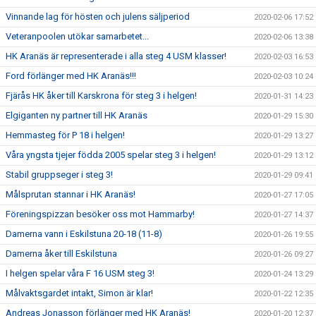
Vinnande lag för hösten och julens säljperiod
2020-02-06 17:52
Veteranpoolen utökar samarbetet...
2020-02-06 13:38
HK Aranäs är representerade i alla steg 4 USM klasser!
2020-02-03 16:53
Ford förlänger med HK Aranäs!!!
2020-02-03 10:24
Fjärås HK åker till Karskrona för steg 3 i helgen!
2020-01-31 14:23
Elgiganten ny partner till HK Aranäs
2020-01-29 15:30
Hemmasteg för P 18 i helgen!
2020-01-29 13:27
Våra yngsta tjejer födda 2005 spelar steg 3 i helgen!
2020-01-29 13:12
Stabil gruppseger i steg 3!
2020-01-29 09:41
Målsprutan stannar i HK Aranäs!
2020-01-27 17:05
Föreningspizzan besöker oss mot Hammarby!
2020-01-27 14:37
Damerna vann i Eskilstuna 20-18 (11-8)
2020-01-26 19:55
Damerna åker till Eskilstuna
2020-01-26 09:27
I helgen spelar våra F 16 USM steg 3!
2020-01-24 13:29
Målvaktsgardet intakt, Simon är klar!
2020-01-22 12:35
Andreas Jonasson förlänger med HK Aranäs!
2020-01-20 12:37