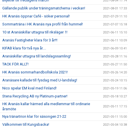
Biljetter till fredagens match!
2021-08-04 17:14
Gällande publik under träningsmatcherna i veckan!
2021-08-01 17:33
HK Aranäs öppnar Café - söker personal!
2021-07-29 11:10
Sommarträna i HK Aranäs nya profil från hummel!
2021-07-07 15:18
10 st Aranäskillar uttagna till riksläger 1!
2021-06-11 15:10
Aranäs Fastigheter klara för 3 år!!!
2021-06-11 10:09
KIFAB klara för två nya år....
2021-06-09 10:41
Aranäskillar uttagna till landslagssamling!
2021-05-28 11:16
TACK FÖR ALLT!
2021-05-27 11:50
HK Aranäs sommarhandbollskola 2021!
2021-05-26 14:20
Aranäsare kallade till fysdag med U-landslag!
2021-05-24 10:15
Nico spelar EM kval med Finland!
2021-05-19 11:06
Stena Recycling AB ny Platinum-partner!
2021-05-18 10:27
HK Aranäs kallar härmed alla medlemmar till ordinarie
2021-05-11 17:15
årsmöte
Nya tränartrion klar för säsongen 21-22
2021-05-11 15:00
Välkommen till Kungsbacka!
2021-05-04 10:38