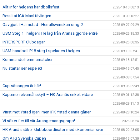
Allt inför helgens handbollsfest
2025-10-10 08:13
Resultat ICA Maxi-tävlingen
2025-10-09 16:27
Oavgjort i Halmstad - Herrallsvenskan omg. 2
2025-09-27 09:29
USM Steg 1 i helgen! Tre lag från Aranäs gjorde entré
2025-09-26 15:33
INTERSPORT Clubdagar
2025-09-25 08:35
USM-handboll P18 steg1 spelades i helgen
2025-09-19 07:41
Kommande hemmamatcher
2025-09-18 12:51
Nu startar seriespelet!
2025-09-15 07:45
2025-09-08 07:54
Cup-säsongen är här!
2025-09-05 09:49
Kaptenen elvamålsskytt – HK Aranäs enkelt vidare
2025-09-01 12:38
2025-08-29 11:13
Vinst mot Ystad igen, men IFK Ystad denna gånen
2025-08-28 10:24
Vi söker fler till vår Arrangemangsgrupp!
2025-08-24
HK Aranäs söker klubbkoordinator med ekonomiansvar
2025-08-22 23:05
Om ATG Svenska Cupen
2025-08-15 07:30