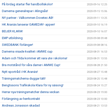
På lördag startar fler handbollskolor!
2020-09-16 12:25
Damerna generalrepar i Alingsås!
2020-09-15 15:06
NY partner - Välkommen Dovetec AB!
2020-09-11 13:25
HK Aranäs lanserar GAMEDAY- appen!
2020-09-10 16:19
BEIJER KLARA!
2020-09-10 16:07
EMP utbildning
2020-09-08 09:48
SWEDBANK förlänger!
2020-09-08 08:16
Damerna visade kvalitet i AMWE cup
2020-08-31 16:53
Adam och Tilda kommer att vara ute i skolorna!
2020-08-31 13:55
Bra motstånd för våra damer i AMWE Cup!
2020-08-28 21:50
Nytt sportråd i HK Aranäs!
2020-08-27 15:48
Träningsmatcherna duggar tätt!
2020-08-25 15:48
Bengtssons Trafikskola Klara för ny säsong!
2020-08-24 15:27
Herrar nya träningsmatcher denna veckan
2020-08-23 19:00
Förlängning av herrkontrakt
2020-08-23 10:00
Andreas Jonasson skadad
2020-08-21 13:53