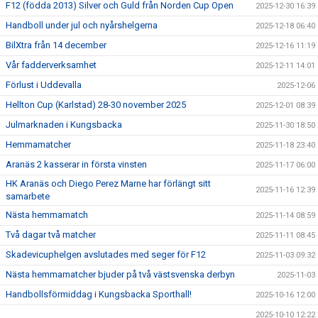
F12 (födda 2013) Silver och Guld från Norden Cup Open
2025-12-30 16:39
Handboll under jul och nyårshelgerna
2025-12-18 06:40
BilXtra från 14 december
2025-12-16 11:19
Vår fadderverksamhet
2025-12-11 14:01
Förlust i Uddevalla
2025-12-06
Hellton Cup (Karlstad) 28-30 november 2025
2025-12-01 08:39
Julmarknaden i Kungsbacka
2025-11-30 18:50
Hemmamatcher
2025-11-18 23:40
Aranäs 2 kasserar in första vinsten
2025-11-17 06:00
HK Aranäs och Diego Perez Marne har förlängt sitt
2025-11-16 12:39
samarbete
Nästa hemmamatch
2025-11-14 08:59
Två dagar två matcher
2025-11-11 08:45
Skadevicuphelgen avslutades med seger för F12
2025-11-03 09:32
Nästa hemmamatcher bjuder på två västsvenska derbyn
2025-11-03
Handbollsförmiddag i Kungsbacka Sporthall!
2025-10-16 12:00
2025-10-10 12:22