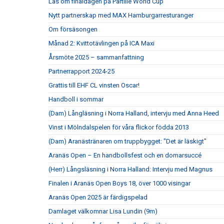
Läs om finaldagen på Partille World Cup
Nytt partnerskap med MAX Hamburgarresturanger
Om försäsongen
Månad 2: Kvittotävlingen på ICA Maxi
Årsmöte 2025 – sammanfattning
Partnerrapport 2024-25
Grattis till EHF CL vinsten Oscar!
Handboll i sommar
(Dam) Långläsning i Norra Halland, intervju med Anna Heed
Vinst i Mölndalspelen för våra flickor födda 2013
(Dam) Aranästränaren om truppbygget: "Det är läskigt"
Aranäs Open – En handbollsfest och en domarsuccé
(Herr) Långsläsning i Norra Halland: Intervju med Magnus
Finalen i Aranäs Open Boys 18, över 1000 visingar
Aranäs Open 2025 är färdigspelad
Damlaget välkomnar Lisa Lundin (9m)