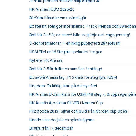
Just nu problem med vår säljkod på ICA
HK Aranäs i USM 2025/26
BildXtra från damernas vinst igår
Ett litet kit som gör stor skillnad – tack Friends och Swedban
Boll-lek 3–5 år, en succé fylld av glädje och engagemang!
3-kronorsmatchen – en riktig publikfest! 28 februari
USM Flickor 16 Steg tre spelades i helgen
Nyheter HK Aranäs
Boll-lek 3-5 år, fullt och anmälan är stängd
Ett av två Aranäs lag i P16 klara för steg fyra i USM
Ungdom: En härlig start på det nya året
HK Aranäs U-dam klara för USM F18 steg 4. Gruppseger på
HK Aranäs A-pojk tar SILVER i Norden Cup
F12 (födda 2013) Silver och Guld från Norden Cup Open
Handboll under jul och nyårshelgerna
BilXtra från 14 december