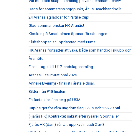
Var med och skapa stämning på våra hemmamatcher!!
Dags för sommarens höjdpunkt, Åhus Beachhandboll!
24 Aranäslag laddar för Partille Cup!
Glad sommar önskar HK Aranäs!
Kiosken på Smarholmen öppnar för säsongen
Klubshoppen är uppdaterad med Puma
HK Aranäs fortsätter att växa, både som handbollsklubb och 
Årsmöte
Elsa uttagen till U17 landslagssamling
Aranäs Elite Invitational 2026
Annelie Evenmyr - finalist i årets eldsjäl!
Bilder från P18 finalen
En fantastisk finalhelg på USM
Cup-helger för våra ungdomslag 17-19 och 25-27 april
(Fjärås HK) Kontraktet säkrat efter rysare i Sporthallen
Fjärås HK (dam) vår U-trupp kvalmatch 2 av 3