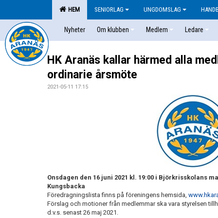
HEM
SENIORLAG
UNGDOMSLAG
HAND
Nyheter
Om klubben
Medlem
Ledare
HK Aranäs kallar härmed alla med
ordinarie årsmöte
2021-05-11 17:15
Onsdagen den 16 juni 2021 kl. 19:00 i Björkrisskolans ma
Kungsbacka
Föredragningslista finns på föreningens hemsida,
www.hkar
Förslag och motioner från medlemmar ska vara styrelsen til
d.v.s. senast 26 maj 2021.