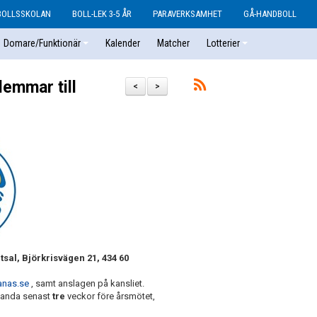
BOLLSSKOLAN
BOLL-LEK 3-5 ÅR
PARAVERKSAMHET
GÅ-HANDBOLL
Domare/Funktionär
Kalender
Matcher
Lotterier
lemmar till
<
>
tsal, Björkrisvägen 21, 434 60
anas.se
, samt anslagen på kansliet.
lhanda senast
tre
veckor före årsmötet,