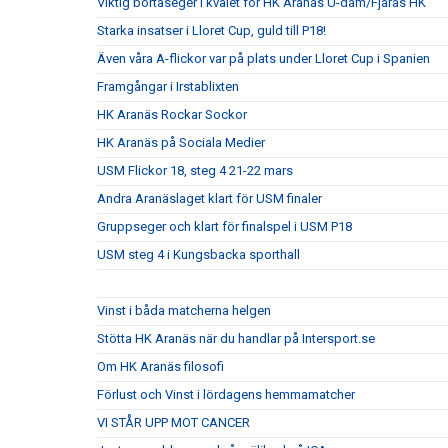
Viktig bortaseger i kvalet för HK Aranäs U-dam/Fjärås HK
Starka insatser i Lloret Cup, guld till P18!
Även våra A-flickor var på plats under Lloret Cup i Spanien
Framgångar i Irstablixten
HK Aranäs Rockar Sockor
HK Aranäs på Sociala Medier
USM Flickor 18, steg 4 21-22 mars
Andra Aranäslaget klart för USM finaler
Gruppseger och klart för finalspel i USM P18
USM steg 4 i Kungsbacka sporthall
Vinst i båda matcherna helgen
Stötta HK Aranäs när du handlar på Intersport.se
Om HK Aranäs filosofi
Förlust och Vinst i lördagens hemmamatcher
VI STÅR UPP MOT CANCER