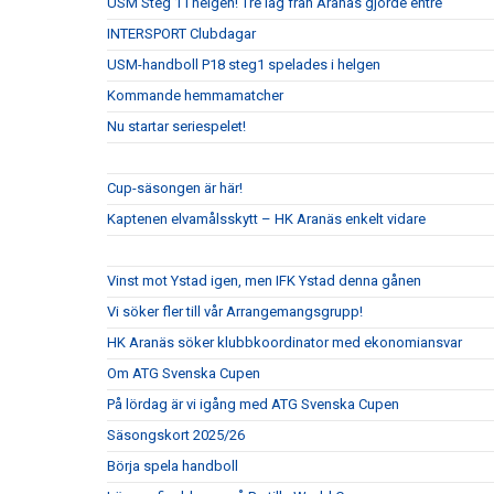
USM Steg 1 i helgen! Tre lag från Aranäs gjorde entré
INTERSPORT Clubdagar
USM-handboll P18 steg1 spelades i helgen
Kommande hemmamatcher
Nu startar seriespelet!
Cup-säsongen är här!
Kaptenen elvamålsskytt – HK Aranäs enkelt vidare
Vinst mot Ystad igen, men IFK Ystad denna gånen
Vi söker fler till vår Arrangemangsgrupp!
HK Aranäs söker klubbkoordinator med ekonomiansvar
Om ATG Svenska Cupen
På lördag är vi igång med ATG Svenska Cupen
Säsongskort 2025/26
Börja spela handboll