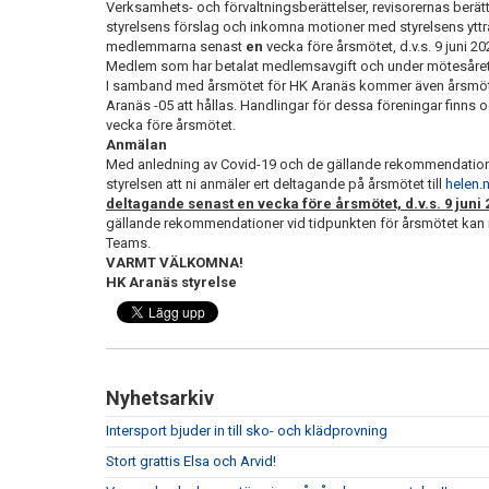
Verksamhets- och förvaltningsberättelser, revisorernas ber
styrelsens förslag och inkomna motioner med styrelsens yttran
medlemmarna senast
en
vecka före årsmötet, d.v.s. 9 juni 20
Medlem som har betalat medlemsavgift och under mötesåret fyl
I samband med årsmötet för HK Aranäs kommer även årsmöte
Aranäs -05 att hållas. Handlingar för dessa föreningar finns o
vecka före årsmötet.
Anmälan
Med anledning av Covid-19 och de gällande rekommendation
styrelsen att ni anmäler ert deltagande på årsmötet till
helen.
deltagande senast en vecka före årsmötet, d.v.s. 9 juni 
gällande rekommendationer vid tidpunkten för årsmötet kan mö
Teams.
VARMT VÄLKOMNA!
HK Aranäs styrelse
Nyhetsarkiv
Intersport bjuder in till sko- och klädprovning
Stort grattis Elsa och Arvid!