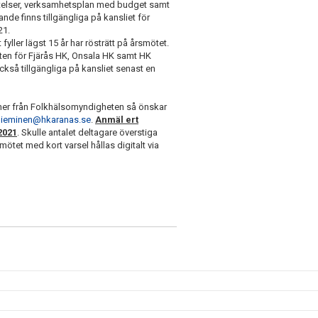
ättelser, verksamhetsplan med budget samt
de finns tillgängliga på kansliet för
21.
ler lägst 15 år har rösträtt på årsmötet.
n för Fjärås HK, Onsala HK samt HK
ckså tillgängliga på kansliet senast en
er från Folkhälsomyndigheten så önskar
nieminen@hkaranas.se
.
Anmäl ert
2021
. Skulle antalet deltagare överstiga
tet med kort varsel hållas digitalt via