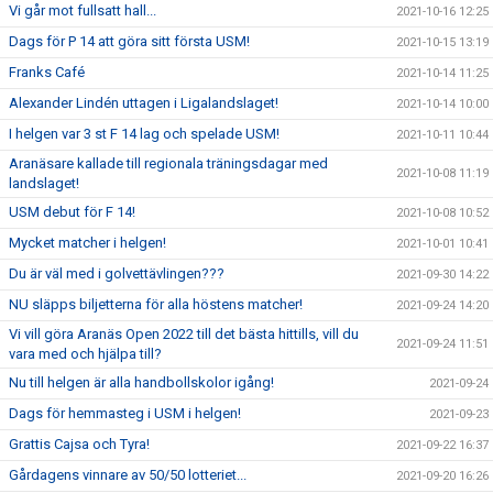
Vi går mot fullsatt hall...
2021-10-16 12:25
Dags för P 14 att göra sitt första USM!
2021-10-15 13:19
Franks Café
2021-10-14 11:25
Alexander Lindén uttagen i Ligalandslaget!
2021-10-14 10:00
I helgen var 3 st F 14 lag och spelade USM!
2021-10-11 10:44
Aranäsare kallade till regionala träningsdagar med
2021-10-08 11:19
landslaget!
USM debut för F 14!
2021-10-08 10:52
Mycket matcher i helgen!
2021-10-01 10:41
Du är väl med i golvettävlingen???
2021-09-30 14:22
NU släpps biljetterna för alla höstens matcher!
2021-09-24 14:20
Vi vill göra Aranäs Open 2022 till det bästa hittills, vill du
2021-09-24 11:51
vara med och hjälpa till?
Nu till helgen är alla handbollskolor igång!
2021-09-24
Dags för hemmasteg i USM i helgen!
2021-09-23
Grattis Cajsa och Tyra!
2021-09-22 16:37
Gårdagens vinnare av 50/50 lotteriet...
2021-09-20 16:26