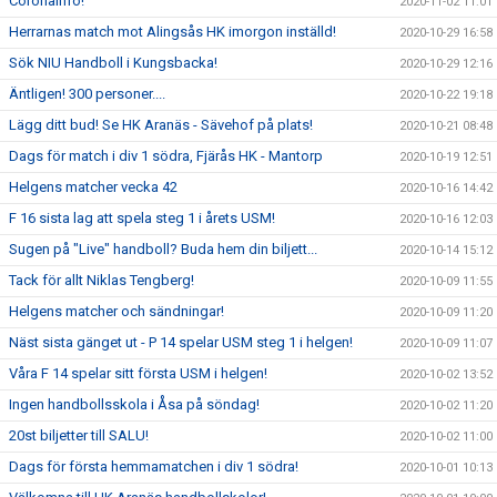
Coronainfo!
2020-11-02 11:01
Herrarnas match mot Alingsås HK imorgon inställd!
2020-10-29 16:58
Sök NIU Handboll i Kungsbacka!
2020-10-29 12:16
Äntligen! 300 personer....
2020-10-22 19:18
Lägg ditt bud! Se HK Aranäs - Sävehof på plats!
2020-10-21 08:48
Dags för match i div 1 södra, Fjärås HK - Mantorp
2020-10-19 12:51
Helgens matcher vecka 42
2020-10-16 14:42
F 16 sista lag att spela steg 1 i årets USM!
2020-10-16 12:03
Sugen på "Live" handboll? Buda hem din biljett...
2020-10-14 15:12
Tack för allt Niklas Tengberg!
2020-10-09 11:55
Helgens matcher och sändningar!
2020-10-09 11:20
Näst sista gänget ut - P 14 spelar USM steg 1 i helgen!
2020-10-09 11:07
Våra F 14 spelar sitt första USM i helgen!
2020-10-02 13:52
Ingen handbollsskola i Åsa på söndag!
2020-10-02 11:20
20st biljetter till SALU!
2020-10-02 11:00
Dags för första hemmamatchen i div 1 södra!
2020-10-01 10:13