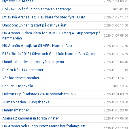
Nyheter HK Aranäs
2026-01-14 09:21
Boll-lek 3-5 år, fullt och anmälan är stängd
2026-01-13
Ett av två Aranäs lag i P16 klara för steg fyra i USM
2026-01-12 11:07
Ungdom: En härlig start på det nya året
2026-01-08 11:00
HK Aranäs U-dam klara för USM F18 steg 4. Gruppseger på
2026-01-07 08:00
hemmaplan
HK Aranäs A-pojk tar SILVER i Norden Cup
2025-12-30 17:30
F12 (födda 2013) Silver och Guld från Norden Cup Open
2025-12-30 16:39
Handboll under jul och nyårshelgerna
2025-12-18 06:40
BilXtra från 14 december
2025-12-16 11:19
Vår fadderverksamhet
2025-12-11 14:01
Förlust i Uddevalla
2025-12-06
Hellton Cup (Karlstad) 28-30 november 2025
2025-12-01 08:39
Julmarknaden i Kungsbacka
2025-11-30 18:50
Hemmamatcher
2025-11-18 23:40
Aranäs 2 kasserar in första vinsten
2025-11-17 06:00
HK Aranäs och Diego Perez Marne har förlängt sitt
2025-11-16 12:39