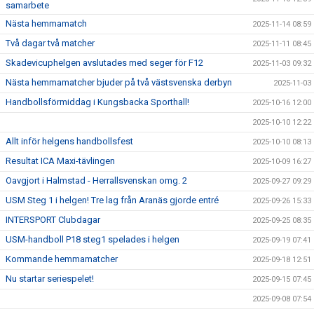
samarbete
Nästa hemmamatch
2025-11-14 08:59
Två dagar två matcher
2025-11-11 08:45
Skadevicuphelgen avslutades med seger för F12
2025-11-03 09:32
Nästa hemmamatcher bjuder på två västsvenska derbyn
2025-11-03
Handbollsförmiddag i Kungsbacka Sporthall!
2025-10-16 12:00
2025-10-10 12:22
Allt inför helgens handbollsfest
2025-10-10 08:13
Resultat ICA Maxi-tävlingen
2025-10-09 16:27
Oavgjort i Halmstad - Herrallsvenskan omg. 2
2025-09-27 09:29
USM Steg 1 i helgen! Tre lag från Aranäs gjorde entré
2025-09-26 15:33
INTERSPORT Clubdagar
2025-09-25 08:35
USM-handboll P18 steg1 spelades i helgen
2025-09-19 07:41
Kommande hemmamatcher
2025-09-18 12:51
Nu startar seriespelet!
2025-09-15 07:45
2025-09-08 07:54