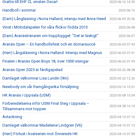
Grattis till EHF CL vinsten Oscar!
2025-06-16 10:35
Handboll i sommar
2025-06-15
(Dam) Långläsning i Norra Halland, intervju med Anna Heed
2025-06-09 20:36
Vinst i Mölndalspelen för våra flickor födda 2013
2025-06-08
(Dam) Aranästränaren om truppbygget: "Det är läskigt"
2025-06-07
Aranäs Open – En handbollsfest och en domarsuccé
2025-06-03 07:43
(Herr) Långsläsning i Norra Halland: Intervju med Magnus
2025-06-03 07:41
Finalen i Aranäs Open Boys 18, över 1000 visingar
2025-06-02 07:49
Aranäs Open 2025 är färdigspelad
2025-05-26 08:38
Damlaget välkomnar Lisa Lundin (9m)
2025-05-22 12:26
Newbody om vår framgångsrika försäljning
2025-05-14 10:51
HK Aranäs i Uppsala (USM)
2025-05-08 10:04
Förberedelserna inför USM Final Steg i Uppsala –
2025-04-28 16:10
Tillsammans mot toppen
Avtackning
2025-04-10 07:16
Damlaget välkomnar Madeleine Lindgren (V6)
2025-04-10 07:13
(Herr) Förlust i kvalserien mot Önnereds HK
2025-04-10 07:09