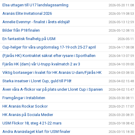
Elsa uttagen till U17 landslagssamling
2026-05-20 11:08
Aranäs Elite Invitational 2026
2026-05-19 08:53
Annelie Evenmyr - finalist i årets eldsjäl!
2026-05-13 12:59
Bilder från P18 finalen
2026-05-12 08:15
En fantastisk finalhelg på USM
2026-05-11
Cup-helger för våra ungdomslag 17-19 och 25-27 april
2026-04-17 08:08
(Fjärås HK) Kontraktet säkrat efter rysare i Sporthallen
2026-04-13 07:59
Fjärås HK (dam) vår U-trupp kvalmatch 2 av 3
2026-04-10 09:00
Viktig bortaseger i kvalet för HK Aranäs U-dam/Fjärås HK
2026-04-03 08:55
Starka insatser i Lloret Cup, guld till P18!
2026-04-02 15:48
Även våra A-flickor var på plats under Lloret Cup i Spanien
2026-04-02 15:47
Framgångar i Irstablixten
2026-03-30 08:11
HK Aranäs Rockar Sockor
2026-03-21 17:07
HK Aranäs på Sociala Medier
2026-03-20 08:31
USM Flickor 18, steg 4 21-22 mars
2026-03-18 08:42
Andra Aranäslaget klart för USM finaler
2026-03-15 18:30