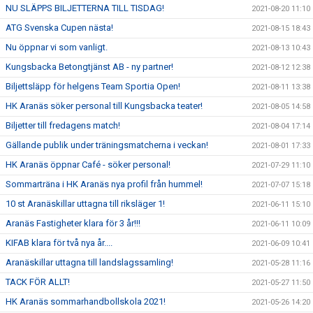
NU SLÄPPS BILJETTERNA TILL TISDAG!
2021-08-20 11:10
ATG Svenska Cupen nästa!
2021-08-15 18:43
Nu öppnar vi som vanligt.
2021-08-13 10:43
Kungsbacka Betongtjänst AB - ny partner!
2021-08-12 12:38
Biljettsläpp för helgens Team Sportia Open!
2021-08-11 13:38
HK Aranäs söker personal till Kungsbacka teater!
2021-08-05 14:58
Biljetter till fredagens match!
2021-08-04 17:14
Gällande publik under träningsmatcherna i veckan!
2021-08-01 17:33
HK Aranäs öppnar Café - söker personal!
2021-07-29 11:10
Sommarträna i HK Aranäs nya profil från hummel!
2021-07-07 15:18
10 st Aranäskillar uttagna till riksläger 1!
2021-06-11 15:10
Aranäs Fastigheter klara för 3 år!!!
2021-06-11 10:09
KIFAB klara för två nya år....
2021-06-09 10:41
Aranäskillar uttagna till landslagssamling!
2021-05-28 11:16
TACK FÖR ALLT!
2021-05-27 11:50
HK Aranäs sommarhandbollskola 2021!
2021-05-26 14:20