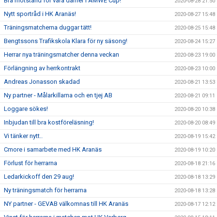
Bra motstånd för våra damer i AMWE Cup!
2020-08-28 21:50
Nytt sportråd i HK Aranäs!
2020-08-27 15:48
Träningsmatcherna duggar tätt!
2020-08-25 15:48
Bengtssons Trafikskola Klara för ny säsong!
2020-08-24 15:27
Herrar nya träningsmatcher denna veckan
2020-08-23 19:00
Förlängning av herrkontrakt
2020-08-23 10:00
Andreas Jonasson skadad
2020-08-21 13:53
Ny partner - Målarkillarna och en tjej AB
2020-08-21 09:11
Loggare sökes!
2020-08-20 10:38
Inbjudan till bra kostföreläsning!
2020-08-20 08:49
Vi tänker nytt..
2020-08-19 15:42
Cmore i samarbete med HK Aranäs
2020-08-19 10:20
Förlust för herrarna
2020-08-18 21:16
Ledarkickoff den 29 aug!
2020-08-18 13:29
Ny träningsmatch för herrarna
2020-08-18 13:28
NY partner - GEVAB välkomnas till HK Aranäs
2020-08-17 12:12