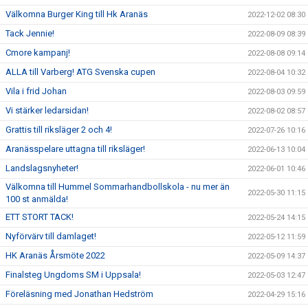
Välkomna Burger King till Hk Aranäs
2022-12-02 08:30
Tack Jennie!
2022-08-09 08:39
Cmore kampanj!
2022-08-08 09:14
ALLA till Varberg! ATG Svenska cupen
2022-08-04 10:32
Vila i frid Johan
2022-08-03 09:59
Vi stärker ledarsidan!
2022-08-02 08:57
Grattis till riksläger 2 och 4!
2022-07-26 10:16
Aranässpelare uttagna till riksläger!
2022-06-13 10:04
Landslagsnyheter!
2022-06-01 10:46
Välkomna till Hummel Sommarhandbollskola - nu mer än
2022-05-30 11:15
100 st anmälda!
ETT STORT TACK!
2022-05-24 14:15
Nyförvärv till damlaget!
2022-05-12 11:59
HK Aranäs Årsmöte 2022
2022-05-09 14:37
Finalsteg Ungdoms SM i Uppsala!
2022-05-03 12:47
Föreläsning med Jonathan Hedström
2022-04-29 15:16