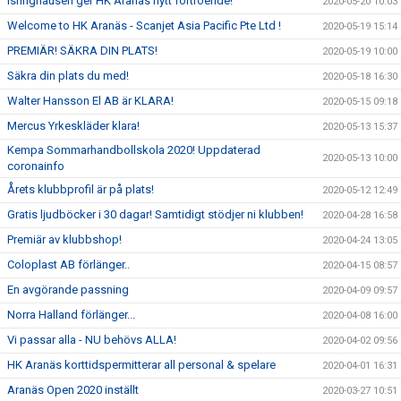
Isringhausen ger HK Aranäs nytt förtroende!
2020-05-20 10:03
Welcome to HK Aranäs - Scanjet Asia Pacific Pte Ltd !
2020-05-19 15:14
PREMIÄR! SÄKRA DIN PLATS!
2020-05-19 10:00
Säkra din plats du med!
2020-05-18 16:30
Walter Hansson El AB är KLARA!
2020-05-15 09:18
Mercus Yrkeskläder klara!
2020-05-13 15:37
Kempa Sommarhandbollskola 2020! Uppdaterad
2020-05-13 10:00
coronainfo
Årets klubbprofil är på plats!
2020-05-12 12:49
Gratis ljudböcker i 30 dagar! Samtidigt stödjer ni klubben!
2020-04-28 16:58
Premiär av klubbshop!
2020-04-24 13:05
Coloplast AB förlänger..
2020-04-15 08:57
En avgörande passning
2020-04-09 09:57
Norra Halland förlänger...
2020-04-08 16:00
Vi passar alla - NU behövs ALLA!
2020-04-02 09:56
HK Aranäs korttidspermitterar all personal & spelare
2020-04-01 16:31
Aranäs Open 2020 inställt
2020-03-27 10:51