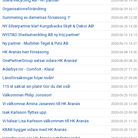
Stena Recycling AB - NY partner!
2020-06-30 14:54
Organisationsförändring
2020-06-29 16:17
Summering av damernas försäsong 1!
2020-06-28 12:28
NY Silverpartner klar! Kungsbacka Skylt & Dekor AB!
2020-06-25 14:28
NYSTAD Stadsutveckling AB ny tröj-partner!
2020-06-16 14:13
Ny partner - Murbiten Tegel & Puts AB
2020-06-15 14:37
HK Aranäs herr försäsong
2020-06-08 14:26
OnePartnerGroup satsar vidare HK Aranäs!
2020-06-03 08:20
Aderbys rör - Comfort - Klara!
2020-05-27 11:25
Länsförsäkringar höjer nivån!
2020-05-27 09:08
115 st säkrat sin plats! Gör du det oxå!
2020-05-26 14:17
Välkommen Philip Jonsson!
2020-05-25 10:03
Vi välkomnar Amina Jasarevic till HK Aranäs
2020-05-24 12:48
Isak Karlsson flyttas upp
2020-05-23 09:38
Vi hälsar Lisa Karlsson välkommen till HK Aranäs
2020-05-21 11:55
KBAB bygger vidare med HK Aranäs...
2020-05-20 13:41