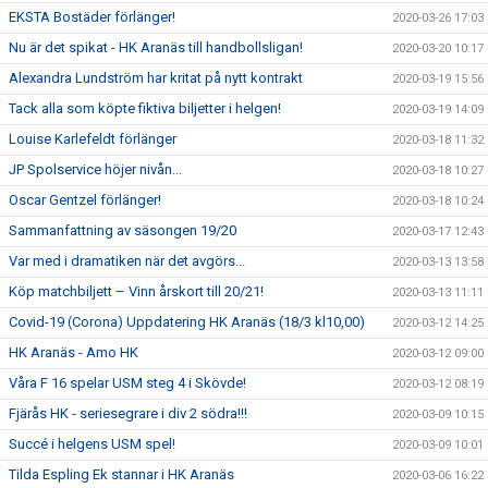
EKSTA Bostäder förlänger!
2020-03-26 17:03
Nu är det spikat - HK Aranäs till handbollsligan!
2020-03-20 10:17
Alexandra Lundström har kritat på nytt kontrakt
2020-03-19 15:56
Tack alla som köpte fiktiva biljetter i helgen!
2020-03-19 14:09
Louise Karlefeldt förlänger
2020-03-18 11:32
JP Spolservice höjer nivån...
2020-03-18 10:27
Oscar Gentzel förlänger!
2020-03-18 10:24
Sammanfattning av säsongen 19/20
2020-03-17 12:43
Var med i dramatiken när det avgörs...
2020-03-13 13:58
Köp matchbiljett – Vinn årskort till 20/21!
2020-03-13 11:11
Covid-19 (Corona) Uppdatering HK Aranäs (18/3 kl10,00)
2020-03-12 14:25
HK Aranäs - Amo HK
2020-03-12 09:00
Våra F 16 spelar USM steg 4 i Skövde!
2020-03-12 08:19
Fjärås HK - seriesegrare i div 2 södra!!!
2020-03-09 10:15
Succé i helgens USM spel!
2020-03-09 10:01
Tilda Espling Ek stannar i HK Aranäs
2020-03-06 16:22