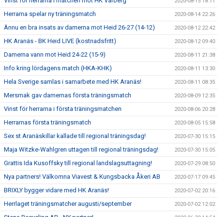
Vinst för herrarna i matchen mot HK Varberg
2020-08-15 18:11
Herrarna spelar ny träningsmatch
2020-08-14 22:26
Ännu en bra insats av damerna mot Heid 26-27 (14-12)
2020-08-12 22:42
HK Aranäs - BK Heid LIVE (kostnadsfritt)
2020-08-12 09:40
Damerna vann mot Heid 24-22 (15-9)
2020-08-11 21:38
Info kring lördagens match (HKA-KHK)
2020-08-11 13:30
Hela Sverige samlas i samarbete med HK Aranäs!
2020-08-11 08:35
Mersmak gav damernas första träningsmatch
2020-08-09 12:35
Vinst för herrarna i första träningsmatchen
2020-08-06 20:28
Herrarnas första träningsmatch
2020-08-05 15:58
Sex st Aranäskillar kallade till regional träningsdag!
2020-07-30 15:15
Maja Witzke-Wahlgren uttagen till regional träningsdag!
2020-07-30 15:05
Grattis Ida Kusoffsky till regional landslagsuttagning!
2020-07-29 08:50
Nya partners! Välkomna Viavest & Kungsbacka Åkeri AB
2020-07-17 09:45
BRIXLY bygger vidare med HK Aranäs!
2020-07-02 20:16
Herrlaget träningsmatcher augusti/september
2020-07-02 12:02