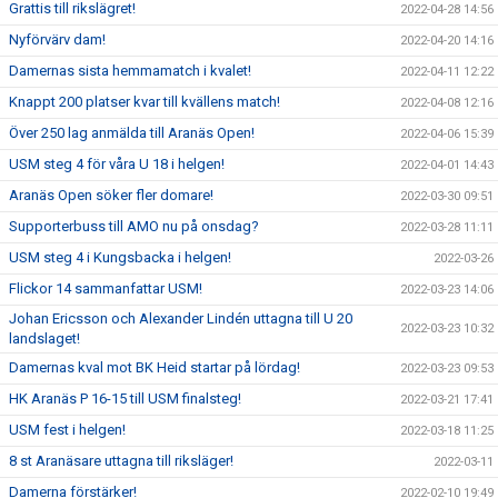
Grattis till rikslägret!
2022-04-28 14:56
Nyförvärv dam!
2022-04-20 14:16
Damernas sista hemmamatch i kvalet!
2022-04-11 12:22
Knappt 200 platser kvar till kvällens match!
2022-04-08 12:16
Över 250 lag anmälda till Aranäs Open!
2022-04-06 15:39
USM steg 4 för våra U 18 i helgen!
2022-04-01 14:43
Aranäs Open söker fler domare!
2022-03-30 09:51
Supporterbuss till AMO nu på onsdag?
2022-03-28 11:11
USM steg 4 i Kungsbacka i helgen!
2022-03-26
Flickor 14 sammanfattar USM!
2022-03-23 14:06
Johan Ericsson och Alexander Lindén uttagna till U 20
2022-03-23 10:32
landslaget!
Damernas kval mot BK Heid startar på lördag!
2022-03-23 09:53
HK Aranäs P 16-15 till USM finalsteg!
2022-03-21 17:41
USM fest i helgen!
2022-03-18 11:25
8 st Aranäsare uttagna till riksläger!
2022-03-11
Damerna förstärker!
2022-02-10 19:49