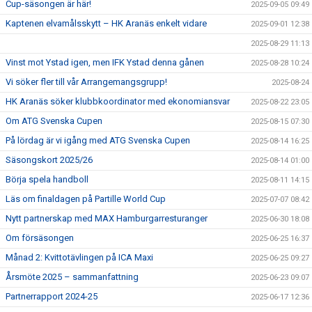
Cup-säsongen är här!
2025-09-05 09:49
Kaptenen elvamålsskytt – HK Aranäs enkelt vidare
2025-09-01 12:38
2025-08-29 11:13
Vinst mot Ystad igen, men IFK Ystad denna gånen
2025-08-28 10:24
Vi söker fler till vår Arrangemangsgrupp!
2025-08-24
HK Aranäs söker klubbkoordinator med ekonomiansvar
2025-08-22 23:05
Om ATG Svenska Cupen
2025-08-15 07:30
På lördag är vi igång med ATG Svenska Cupen
2025-08-14 16:25
Säsongskort 2025/26
2025-08-14 01:00
Börja spela handboll
2025-08-11 14:15
Läs om finaldagen på Partille World Cup
2025-07-07 08:42
Nytt partnerskap med MAX Hamburgarresturanger
2025-06-30 18:08
Om försäsongen
2025-06-25 16:37
Månad 2: Kvittotävlingen på ICA Maxi
2025-06-25 09:27
Årsmöte 2025 – sammanfattning
2025-06-23 09:07
Partnerrapport 2024-25
2025-06-17 12:36