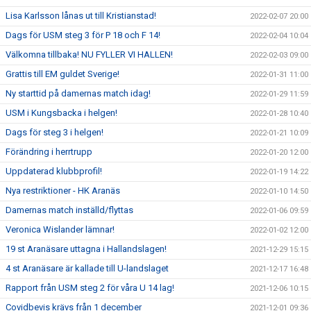
Lisa Karlsson lånas ut till Kristianstad!
2022-02-07 20:00
Dags för USM steg 3 för P 18 och F 14!
2022-02-04 10:04
Välkomna tillbaka! NU FYLLER VI HALLEN!
2022-02-03 09:00
Grattis till EM guldet Sverige!
2022-01-31 11:00
Ny starttid på damernas match idag!
2022-01-29 11:59
USM i Kungsbacka i helgen!
2022-01-28 10:40
Dags för steg 3 i helgen!
2022-01-21 10:09
Förändring i herrtrupp
2022-01-20 12:00
Uppdaterad klubbprofil!
2022-01-19 14:22
Nya restriktioner - HK Aranäs
2022-01-10 14:50
Damernas match inställd/flyttas
2022-01-06 09:59
Veronica Wislander lämnar!
2022-01-02 12:00
19 st Aranäsare uttagna i Hallandslagen!
2021-12-29 15:15
4 st Aranäsare är kallade till U-landslaget
2021-12-17 16:48
Rapport från USM steg 2 för våra U 14 lag!
2021-12-06 10:15
Covidbevis krävs från 1 december
2021-12-01 09:36