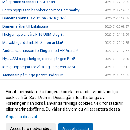
Målsprutan stannar i HK Aranäs!
2020-01-27 17:05
Föreningspizzan besöker oss mot Hammarby!
2020-01-27 14:37
Damerna vann i Eskilstuna 20-18 (11-8)
2020-01-26 19:55
Damerna åker till Eskilstuna
2020-01-26 09:27
I helgen spelar våra F 16 USM steg 3!
2020-01-24 13:29
Målvaktsgardet intakt, Simon är klar!
2020-01-22 12:35
Andreas Jonasson förlänger med HK Aranäs!
2020-01-20 12:37
Nytt USM steg i helgen, denna gången P 16!
2020-01-16 10:00
Idel gruppsegrar för våra lag i helgens USM!
2020-01-15 11:11
Aranäsare på tunga poster under EM!
2020-01-09 15:05
Niko Djordjevic + HK Aranäs = 2 nya år tillsammans!
2020-01-09 13:00
Fyll Lillekärrshallen med Aranäsare!
För att hemsidan ska fungera korrekt använder vi nödvändiga
2019-11-28 11:03
cookies från SportAdmin. Dessa går inte att stänga av.
2019-11-26 19:29
Föreningen kan också använda frivilliga cookies, t.ex. för statistik
eller marknadsföring. Du väljer själv om du vill acceptera dessa.
Anpassa dina val
Cookie-inställningar
Gå till Webbversion
Acceptera nödvändiga
Acceptera alla