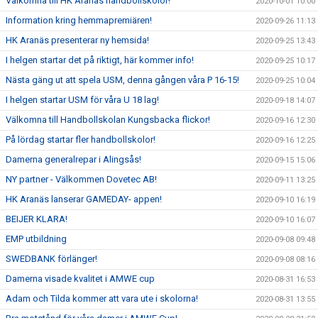
Välkomna till HK Aranäs handbollskolor!
2020-10-01 10:00
Information kring hemmapremiären!
2020-09-26 11:13
HK Aranäs presenterar ny hemsida!
2020-09-25 13:43
I helgen startar det på riktigt, här kommer info!
2020-09-25 10:17
Nästa gäng ut att spela USM, denna gången våra P 16-15!
2020-09-25 10:04
I helgen startar USM för våra U 18 lag!
2020-09-18 14:07
Välkomna till Handbollskolan Kungsbacka flickor!
2020-09-16 12:30
På lördag startar fler handbollskolor!
2020-09-16 12:25
Damerna generalrepar i Alingsås!
2020-09-15 15:06
NY partner - Välkommen Dovetec AB!
2020-09-11 13:25
HK Aranäs lanserar GAMEDAY- appen!
2020-09-10 16:19
BEIJER KLARA!
2020-09-10 16:07
EMP utbildning
2020-09-08 09:48
SWEDBANK förlänger!
2020-09-08 08:16
Damerna visade kvalitet i AMWE cup
2020-08-31 16:53
Adam och Tilda kommer att vara ute i skolorna!
2020-08-31 13:55