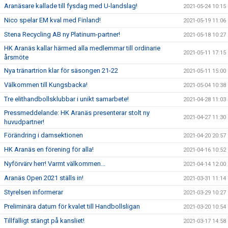
Aranäsare kallade till fysdag med U-landslag!
2021-05-24 10:15
Nico spelar EM kval med Finland!
2021-05-19 11:06
Stena Recycling AB ny Platinum-partner!
2021-05-18 10:27
HK Aranäs kallar härmed alla medlemmar till ordinarie
2021-05-11 17:15
årsmöte
Nya tränartrion klar för säsongen 21-22
2021-05-11 15:00
Välkommen till Kungsbacka!
2021-05-04 10:38
Tre elithandbollsklubbar i unikt samarbete!
2021-04-28 11:03
Pressmeddelande: HK Aranäs presenterar stolt ny
2021-04-27 11:30
huvudpartner!
Förändring i damsektionen
2021-04-20 20:57
HK Aranäs en förening för alla!
2021-04-16 10:52
Nyförvärv herr! Varmt välkommen...
2021-04-14 12:00
Aranäs Open 2021 ställs in!
2021-03-31 11:14
Styrelsen informerar
2021-03-29 10:27
Preliminära datum för kvalet till Handbollsligan
2021-03-20 10:54
Tillfälligt stängt på kansliet!
2021-03-17 14:58