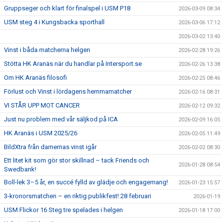
Gruppseger och klart för finalspel i USM P18
2026-03-09 08:34
USM steg 4 i Kungsbacka sporthall
2026-03-06 17:12
2026-03-02 13:40
Vinst i båda matcherna helgen
2026-02-28 19:26
Stötta HK Aranäs när du handlar på Intersport.se
2026-02-26 13:38
Om HK Aranäs filosofi
2026-02-25 08:46
Förlust och Vinst i lördagens hemmamatcher
2026-02-16 08:31
VI STÅR UPP MOT CANCER
2026-02-12 09:32
Just nu problem med vår säljkod på ICA
2026-02-09 16:05
HK Aranäs i USM 2025/26
2026-02-05 11:49
BildXtra från damernas vinst igår
2026-02-02 08:30
Ett litet kit som gör stor skillnad – tack Friends och
2026-01-28 08:54
Swedbank!
Boll-lek 3–5 år, en succé fylld av glädje och engagemang!
2026-01-23 15:57
3-kronorsmatchen – en riktig publikfest! 28 februari
2026-01-19
USM Flickor 16 Steg tre spelades i helgen
2026-01-18 17:00