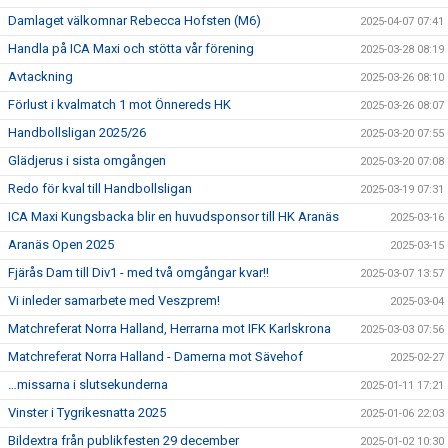
Damlaget välkomnar Rebecca Hofsten (M6)
2025-04-07 07:41
Handla på ICA Maxi och stötta vår förening
2025-03-28 08:19
Avtackning
2025-03-26 08:10
Förlust i kvalmatch 1 mot Önnereds HK
2025-03-26 08:07
Handbollsligan 2025/26
2025-03-20 07:55
Glädjerus i sista omgången
2025-03-20 07:08
Redo för kval till Handbollsligan
2025-03-19 07:31
ICA Maxi Kungsbacka blir en huvudsponsor till HK Aranäs
2025-03-16
Aranäs Open 2025
2025-03-15
Fjärås Dam till Div1 - med två omgångar kvar!!
2025-03-07 13:57
Vi inleder samarbete med Veszprem!
2025-03-04
Matchreferat Norra Halland, Herrarna mot IFK Karlskrona
2025-03-03 07:56
Matchreferat Norra Halland - Damerna mot Sävehof
2025-02-27
…missarna i slutsekunderna
2025-01-11 17:21
Vinster i Tygrikesnatta 2025
2025-01-06 22:03
Bildextra från publikfesten 29 december
2025-01-02 10:30