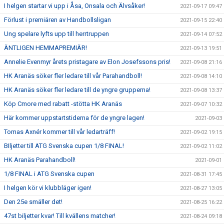
I helgen startar vi upp i Åsa, Onsala och Älvsåker!
2021-09-17 09:47
Förlust i premiären av Handbollsligan
2021-09-15 22:40
Ung spelare lyfts upp till herrtruppen
2021-09-14 07:52
ÄNTLIGEN HEMMAPREMIÄR!
2021-09-13 19:51
Annelie Evenmyr årets pristagare av Elon Josefssons pris!
2021-09-08 21:16
HK Aranäs söker fler ledare till vår Parahandboll!
2021-09-08 14:10
HK Aranäs söker fler ledare till de yngre grupperna!
2021-09-08 13:37
Köp Cmore med rabatt -stötta HK Aranäs
2021-09-07 10:32
Här kommer uppstartstiderna för de yngre lagen!
2021-09-03
Tomas Axnér kommer till vår ledarträff!
2021-09-02 19:15
BIljetter till ATG Svenska cupen 1/8 FINAL!
2021-09-02 11:02
HK Aranäs Parahandboll!
2021-09-01
1/8 FINAL i ATG Svenska cupen
2021-08-31 17:45
I helgen kör vi klubbläger igen!
2021-08-27 13:05
Den 25e smäller det!
2021-08-25 16:22
47st biljetter kvar! Till kvällens matcher!
2021-08-24 09:18