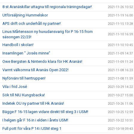
8 st Aranäskillar uttagna till regionala träningsdagar!
2021-11-26 10:52
Utförsäljning Hummelskor
2021-11-19 16:00
APS drift och underhåll ny partner!
2021-11-15 13:28
Linus Mårtensson ny huvudansvarig för P 16-15 from
2021-11-10 16:59
säsongen 22/23!
Handboll i skolan!
2021-11-10 10:45
Insamlingen " Josés minne"
2021-11-09 14:37
Owe Bergsten & Nintendo klara för HK Aranäs!
2021-11-09 11:24
Varmt välkomna till Aranäs Open 2022!
2021-11-08 16:23
Nyförvärv till herrtruppen!
2021-11-08 11:59
Vila i frid José
2021-10-29 14:22
Sök till NIU Kungsbacka!
2021-10-27 15:00
Indetek OU ny partner till Hk Aranäs!
2021-10-26 11:06
Bägge F 16-15 lagen vidare direkt till steg 3 i USM!
2021-10-25 12:59
I helgen går F 16 in i elden i årets USM!
2021-10-22 10:51
Full pott för våra P 14 i USM steg 1
2021-10-18 09:43