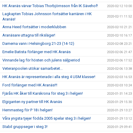
HK Aranäs värvar Tobias Thorbjörnsson från IK Sävehof!
2020-02-12 10:00
Lagkapten Tobias Johnsson fortsätter karriären i HK
2020-02-11 11:52
Aranäs!
Anna Heed fortsätter i moderklubben
2020-02-10 21:21
Aranäsare uttagna till riksläger!
2020-02-10 16:17
Damerna vann i Helsingborg 21-23 (14-12)
2020-02-08 23:21
Emelie Batista förlänger med HK Aranäs
2020-02-06 21:47
Vinnande lag för hösten och julens säljperiod
2020-02-06 17:52
Veteranpoolen utökar samarbetet...
2020-02-06 13:38
HK Aranäs är representerade i alla steg 4 USM klasser!
2020-02-03 16:53
Ford förlänger med HK Aranäs!!!
2020-02-03 10:24
Fjärås HK åker till Karskrona för steg 3 i helgen!
2020-01-31 14:23
Elgiganten ny partner till HK Aranäs
2020-01-29 15:30
Hemmasteg för P 18 i helgen!
2020-01-29 13:27
Våra yngsta tjejer födda 2005 spelar steg 3 i helgen!
2020-01-29 13:12
Stabil gruppseger i steg 3!
2020-01-29 09:41