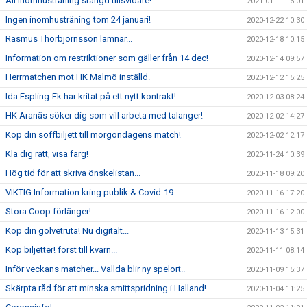
All inomhusträning stängd tillsvidare!
2021-01-11 16:01
Ingen inomhusträning tom 24 januari!
2020-12-22 10:30
Rasmus Thorbjörnsson lämnar...
2020-12-18 10:15
Information om restriktioner som gäller från 14 dec!
2020-12-14 09:57
Herrmatchen mot HK Malmö inställd.
2020-12-12 15:25
Ida Espling-Ek har kritat på ett nytt kontrakt!
2020-12-03 08:24
HK Aranäs söker dig som vill arbeta med talanger!
2020-12-02 14:27
Köp din soffbiljett till morgondagens match!
2020-12-02 12:17
Klä dig rätt, visa färg!
2020-11-24 10:39
Hög tid för att skriva önskelistan...
2020-11-18 09:20
VIKTIG Information kring publik & Covid-19
2020-11-16 17:20
Stora Coop förlänger!
2020-11-16 12:00
Köp din golvetruta! Nu digitalt...
2020-11-13 15:31
Köp biljetter! först till kvarn...
2020-11-11 08:14
Inför veckans matcher... Vallda blir ny spelort..
2020-11-09 15:37
Skärpta råd för att minska smittspridning i Halland!
2020-11-04 11:25