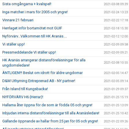
Sista omgångarna + kvalspel!
2021-03-08 09:39
Inga matcher i mars för 2005 och yngre!
2021-02-24 13:23
Vinnare 21 februari
2021-02-22 17:18
Herrlaget inför bortamötet mot GUIF
2021-02-18 15:30
Nyförvärv...Välkommen till HK Aranäs....
2021-02-12 12:00
Vi ställer upp!
2021-02-09 09:58
Pressmeddelande VI ställer upp!
2021-02-09 09:21
HK Aranäs arrangerar distansföreläsningar för alla
2021-02-08 10:55
ungdomsledare!
ÄNTLIGEN!!! Beslut om idrott för äldre ungdomar
2021-02-05 14:47
D&M Uthyrning Entreprenad AB - NY partner!
2021-02-05 09:14
Från Island till Kungsbacka!
2021-01-29 09:37
NYFÖRVÄRV H6 (Herrar)!
2021-01-25 15:19
Hallarna åter öppna för de som är födda 05 och yngre!
2021-01-25 13:09
Inbjudan interna distansföreläsningar till alla Aranäsledare!
2021-01-25 10:42
Gällande öppnande av hallar from 25 jan för 05 och yngre!
2021-01-22 09:26