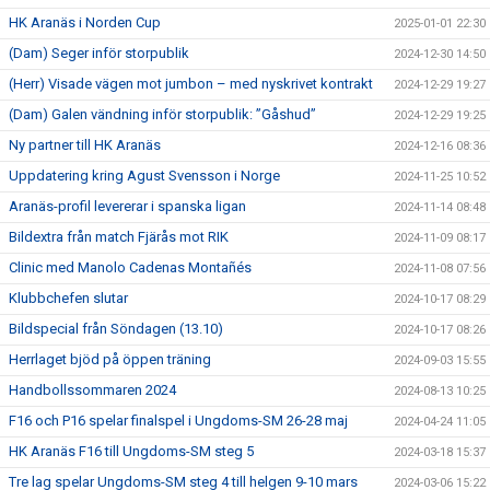
HK Aranäs i Norden Cup
2025-01-01 22:30
(Dam) Seger inför storpublik
2024-12-30 14:50
(Herr) Visade vägen mot jumbon – med nyskrivet kontrakt
2024-12-29 19:27
(Dam) Galen vändning inför storpublik: ”Gåshud”
2024-12-29 19:25
Ny partner till HK Aranäs
2024-12-16 08:36
Uppdatering kring Agust Svensson i Norge
2024-11-25 10:52
Aranäs-profil levererar i spanska ligan
2024-11-14 08:48
Bildextra från match Fjärås mot RIK
2024-11-09 08:17
Clinic med Manolo Cadenas Montañés
2024-11-08 07:56
Klubbchefen slutar
2024-10-17 08:29
Bildspecial från Söndagen (13.10)
2024-10-17 08:26
Herrlaget bjöd på öppen träning
2024-09-03 15:55
Handbollssommaren 2024
2024-08-13 10:25
F16 och P16 spelar finalspel i Ungdoms-SM 26-28 maj
2024-04-24 11:05
HK Aranäs F16 till Ungdoms-SM steg 5
2024-03-18 15:37
Tre lag spelar Ungdoms-SM steg 4 till helgen 9-10 mars
2024-03-06 15:22