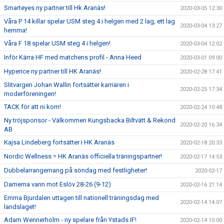
Smarteyes ny partner till Hk Aranäs!
2020-03-05 12:30
Våra P 14 killar spelar USM steg 4 i helgen med 2 lag, ett lag
2020-03-04 13:27
hemma!
Våra F 18 spelar USM steg 4 i helgen!
2020-03-04 12:02
Inför Kärra HF med matchens profil - Anna Heed
2020-03-01 09:00
Hyperice ny partner till HK Aranäs!
2020-02-28 17:41
Slitvargen Johan Wallin fortsätter karriären i
2020-02-25 17:34
moderföreningen!
TACK för att ni kom!
2020-02-24 10:48
Ny tröjsponsor - Välkommen Kungsbacka Biltvätt & Rekond
2020-02-20 16:34
AB
Kajsa Lindeberg fortsätter i HK Aranäs
2020-02-18 20:33
Nordic Wellness = HK Aranäs officiella träningspartner!
2020-02-17 14:53
Dubbelarrangemang på söndag med festligheter!
2020-02-17
Damerna vann mot Eslöv 28-26 (9-12)
2020-02-16 21:14
Emma Bjurdalen uttagen till nationell träningsdag med
2020-02-14 14:07
landslaget!
Adam Wennerholm - ny spelare från Ystads IF!
2020-02-14 10:00