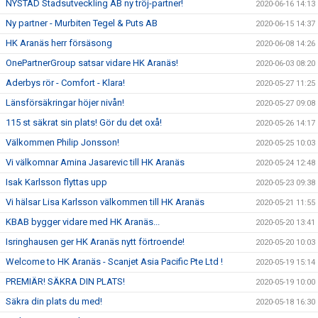
NYSTAD Stadsutveckling AB ny tröj-partner!
2020-06-16 14:13
Ny partner - Murbiten Tegel & Puts AB
2020-06-15 14:37
HK Aranäs herr försäsong
2020-06-08 14:26
OnePartnerGroup satsar vidare HK Aranäs!
2020-06-03 08:20
Aderbys rör - Comfort - Klara!
2020-05-27 11:25
Länsförsäkringar höjer nivån!
2020-05-27 09:08
115 st säkrat sin plats! Gör du det oxå!
2020-05-26 14:17
Välkommen Philip Jonsson!
2020-05-25 10:03
Vi välkomnar Amina Jasarevic till HK Aranäs
2020-05-24 12:48
Isak Karlsson flyttas upp
2020-05-23 09:38
Vi hälsar Lisa Karlsson välkommen till HK Aranäs
2020-05-21 11:55
KBAB bygger vidare med HK Aranäs...
2020-05-20 13:41
Isringhausen ger HK Aranäs nytt förtroende!
2020-05-20 10:03
Welcome to HK Aranäs - Scanjet Asia Pacific Pte Ltd !
2020-05-19 15:14
PREMIÄR! SÄKRA DIN PLATS!
2020-05-19 10:00
Säkra din plats du med!
2020-05-18 16:30