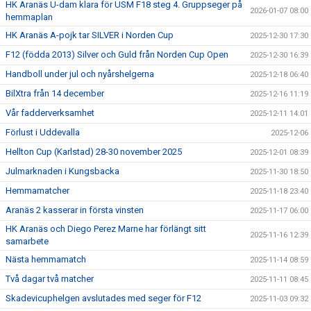
HK Aranäs U-dam klara för USM F18 steg 4. Gruppseger på
2026-01-07 08:00
hemmaplan
HK Aranäs A-pojk tar SILVER i Norden Cup
2025-12-30 17:30
F12 (födda 2013) Silver och Guld från Norden Cup Open
2025-12-30 16:39
Handboll under jul och nyårshelgerna
2025-12-18 06:40
BilXtra från 14 december
2025-12-16 11:19
Vår fadderverksamhet
2025-12-11 14:01
Förlust i Uddevalla
2025-12-06
Hellton Cup (Karlstad) 28-30 november 2025
2025-12-01 08:39
Julmarknaden i Kungsbacka
2025-11-30 18:50
Hemmamatcher
2025-11-18 23:40
Aranäs 2 kasserar in första vinsten
2025-11-17 06:00
HK Aranäs och Diego Perez Marne har förlängt sitt
2025-11-16 12:39
samarbete
Nästa hemmamatch
2025-11-14 08:59
Två dagar två matcher
2025-11-11 08:45
Skadevicuphelgen avslutades med seger för F12
2025-11-03 09:32