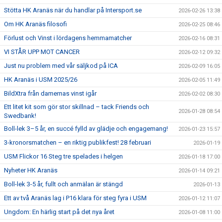
Stötta HK Aranäs när du handlar på Intersport.se
2026-02-26 13:38
Om HK Aranäs filosofi
2026-02-25 08:46
Förlust och Vinst i lördagens hemmamatcher
2026-02-16 08:31
VI STÅR UPP MOT CANCER
2026-02-12 09:32
Just nu problem med vår säljkod på ICA
2026-02-09 16:05
HK Aranäs i USM 2025/26
2026-02-05 11:49
BildXtra från damernas vinst igår
2026-02-02 08:30
Ett litet kit som gör stor skillnad – tack Friends och
2026-01-28 08:54
Swedbank!
Boll-lek 3–5 år, en succé fylld av glädje och engagemang!
2026-01-23 15:57
3-kronorsmatchen – en riktig publikfest! 28 februari
2026-01-19
USM Flickor 16 Steg tre spelades i helgen
2026-01-18 17:00
Nyheter HK Aranäs
2026-01-14 09:21
Boll-lek 3-5 år, fullt och anmälan är stängd
2026-01-13
Ett av två Aranäs lag i P16 klara för steg fyra i USM
2026-01-12 11:07
Ungdom: En härlig start på det nya året
2026-01-08 11:00