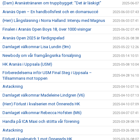
(Dam) Aranästränaren om truppbygget: "Det är läskigt"
2025-06-07
Aranäs Open – En handbollsfest och en domarsuccé
2025-06-03 07:43
(Herr) Långsläsning i Norra Halland: Intervju med Magnus
2025-06-03 07:41
Finalen i Aranäs Open Boys 18, över 1000 visingar
2025-06-02 07:49
Aranäs Open 2025 är färdigspelad
2025-05-26 08:38
Damlaget välkomnar Lisa Lundin (9m)
2025-05-22 12:26
Newbody om vår framgångsrika försäljning
2025-05-14 10:51
HK Aranäs i Uppsala (USM)
2025-05-08 10:04
Förberedelserna inför USM Final Steg i Uppsala –
2025-04-28 16:10
Tillsammans mot toppen
Avtackning
2025-04-10 07:16
Damlaget välkomnar Madeleine Lindgren (V6)
2025-04-10 07:13
(Herr) Förlust i kvalserien mot Önnereds HK
2025-04-10 07:09
Damlaget välkomnar Rebecca Hofsten (M6)
2025-04-07 07:41
Handla på ICA Maxi och stötta vår förening
2025-03-28 08:19
Avtackning
2025-03-26 08:10
Förlust i kvalmatch 1 mot Önnereds HK
2025-03-26 08:07