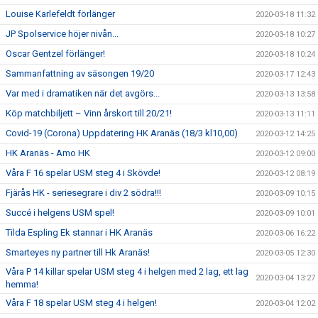
Louise Karlefeldt förlänger
2020-03-18 11:32
JP Spolservice höjer nivån...
2020-03-18 10:27
Oscar Gentzel förlänger!
2020-03-18 10:24
Sammanfattning av säsongen 19/20
2020-03-17 12:43
Var med i dramatiken när det avgörs...
2020-03-13 13:58
Köp matchbiljett – Vinn årskort till 20/21!
2020-03-13 11:11
Covid-19 (Corona) Uppdatering HK Aranäs (18/3 kl10,00)
2020-03-12 14:25
HK Aranäs - Amo HK
2020-03-12 09:00
Våra F 16 spelar USM steg 4 i Skövde!
2020-03-12 08:19
Fjärås HK - seriesegrare i div 2 södra!!!
2020-03-09 10:15
Succé i helgens USM spel!
2020-03-09 10:01
Tilda Espling Ek stannar i HK Aranäs
2020-03-06 16:22
Smarteyes ny partner till Hk Aranäs!
2020-03-05 12:30
Våra P 14 killar spelar USM steg 4 i helgen med 2 lag, ett lag
2020-03-04 13:27
hemma!
Våra F 18 spelar USM steg 4 i helgen!
2020-03-04 12:02