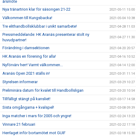
årsmöte
Nya tränartrion klar för säsongen 21-22
2021-05-11 15:00
Välkommen till Kungsbacka!
2021-05-04 10:38
Tre elithandbollsklubbar i unikt samarbete!
2021-04-28 11:03
Pressmeddelande: HK Aranäs presenterar stolt ny
2021-04-27 11:30
huvudpartner!
Förändring i damsektionen
2021-04-20 20:57
HK Aranäs en förening för alla!
2021-04-16 10:52
Nyförvärv herr! Varmt välkommen...
2021-04-14 12:00
Aranäs Open 2021 ställs in!
2021-03-31 11:14
Styrelsen informerar
2021-03-29 10:27
Preliminära datum för kvalet till Handbollsligan
2021-03-20 10:54
Tillfälligt stängt på kansliet!
2021-03-17 14:58
Sista omgångarna + kvalspel!
2021-03-08 09:39
Inga matcher i mars för 2005 och yngre!
2021-02-24 13:23
Vinnare 21 februari
2021-02-22 17:18
Herrlaget inför bortamötet mot GUIF
2021-02-18 15:30