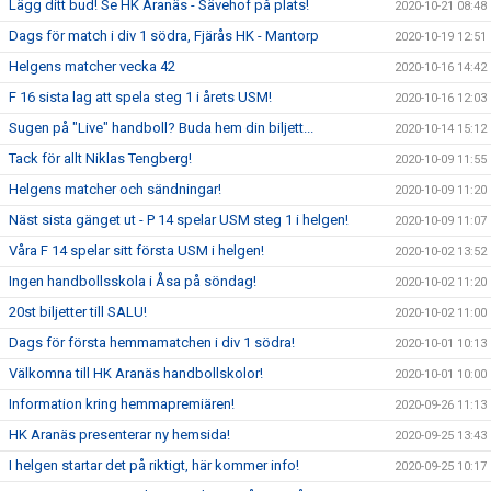
Lägg ditt bud! Se HK Aranäs - Sävehof på plats!
2020-10-21 08:48
Dags för match i div 1 södra, Fjärås HK - Mantorp
2020-10-19 12:51
Helgens matcher vecka 42
2020-10-16 14:42
F 16 sista lag att spela steg 1 i årets USM!
2020-10-16 12:03
Sugen på "Live" handboll? Buda hem din biljett...
2020-10-14 15:12
Tack för allt Niklas Tengberg!
2020-10-09 11:55
Helgens matcher och sändningar!
2020-10-09 11:20
Näst sista gänget ut - P 14 spelar USM steg 1 i helgen!
2020-10-09 11:07
Våra F 14 spelar sitt första USM i helgen!
2020-10-02 13:52
Ingen handbollsskola i Åsa på söndag!
2020-10-02 11:20
20st biljetter till SALU!
2020-10-02 11:00
Dags för första hemmamatchen i div 1 södra!
2020-10-01 10:13
Välkomna till HK Aranäs handbollskolor!
2020-10-01 10:00
Information kring hemmapremiären!
2020-09-26 11:13
HK Aranäs presenterar ny hemsida!
2020-09-25 13:43
I helgen startar det på riktigt, här kommer info!
2020-09-25 10:17