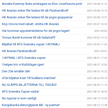
Annelie Evenmyr årets pristagare av Elon Josefssons pris!
2021-09-08 21:16
HK Aranäs söker fler ledare till vår Parahandboll!
2021-09-08 14:10
HK Aranäs söker fler ledare till de yngre grupperna!
2021-09-08 13:37
Köp Cmore med rabatt -stötta HK Aranäs
2021-09-07 10:32
Här kommer uppstartstiderna för de yngre lagen!
2021-09-03
Tomas Axnér kommer till vår ledarträff!
2021-09-02 19:15
BIljetter till ATG Svenska cupen 1/8 FINAL!
2021-09-02 11:02
HK Aranäs Parahandboll!
2021-09-01
1/8 FINAL i ATG Svenska cupen
2021-08-31 17:45
I helgen kör vi klubbläger igen!
2021-08-27 13:05
Den 25e smäller det!
2021-08-25 16:22
47st biljetter kvar! Till kvällens matcher!
2021-08-24 09:18
NU SLÄPPS BILJETTERNA TILL TISDAG!
2021-08-20 11:10
ATG Svenska Cupen nästa!
2021-08-15 18:43
Nu öppnar vi som vanligt.
2021-08-13 10:43
Kungsbacka Betongtjänst AB - ny partner!
2021-08-12 12:38