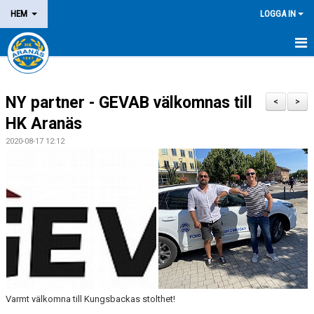
HEM
LOGGA IN
NYHETER
NY partner - GEVAB välkomnas till
OM KLUBBEN
<
>
HK Aranäs
MEDLEM
2020-08-17 12:12
LEDARE
DOMARE/FUNKTIONÄR
KALENDER
MATCHER
LOTTERIER
Varmt välkomna till Kungsbackas stolthet!