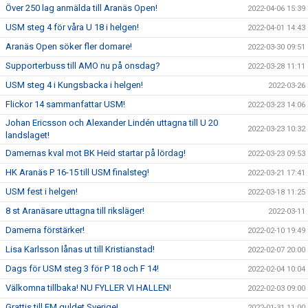
Över 250 lag anmälda till Aranäs Open!
2022-04-06 15:39
USM steg 4 för våra U 18 i helgen!
2022-04-01 14:43
Aranäs Open söker fler domare!
2022-03-30 09:51
Supporterbuss till AMO nu på onsdag?
2022-03-28 11:11
USM steg 4 i Kungsbacka i helgen!
2022-03-26
Flickor 14 sammanfattar USM!
2022-03-23 14:06
Johan Ericsson och Alexander Lindén uttagna till U 20
2022-03-23 10:32
landslaget!
Damernas kval mot BK Heid startar på lördag!
2022-03-23 09:53
HK Aranäs P 16-15 till USM finalsteg!
2022-03-21 17:41
USM fest i helgen!
2022-03-18 11:25
8 st Aranäsare uttagna till riksläger!
2022-03-11
Damerna förstärker!
2022-02-10 19:49
Lisa Karlsson lånas ut till Kristianstad!
2022-02-07 20:00
Dags för USM steg 3 för P 18 och F 14!
2022-02-04 10:04
Välkomna tillbaka! NU FYLLER VI HALLEN!
2022-02-03 09:00
Grattis till EM guldet Sverige!
2022-01-31 11:00