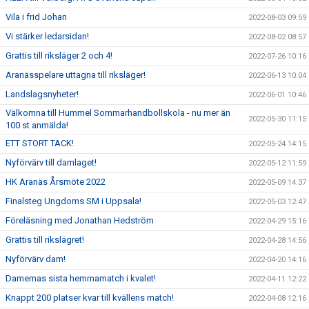
Vila i frid Johan
2022-08-03 09:59
Vi stärker ledarsidan!
2022-08-02 08:57
Grattis till riksläger 2 och 4!
2022-07-26 10:16
Aranässpelare uttagna till riksläger!
2022-06-13 10:04
Landslagsnyheter!
2022-06-01 10:46
Välkomna till Hummel Sommarhandbollskola - nu mer än
2022-05-30 11:15
100 st anmälda!
ETT STORT TACK!
2022-05-24 14:15
Nyförvärv till damlaget!
2022-05-12 11:59
HK Aranäs Årsmöte 2022
2022-05-09 14:37
Finalsteg Ungdoms SM i Uppsala!
2022-05-03 12:47
Föreläsning med Jonathan Hedström
2022-04-29 15:16
Grattis till rikslägret!
2022-04-28 14:56
Nyförvärv dam!
2022-04-20 14:16
Damernas sista hemmamatch i kvalet!
2022-04-11 12:22
Knappt 200 platser kvar till kvällens match!
2022-04-08 12:16