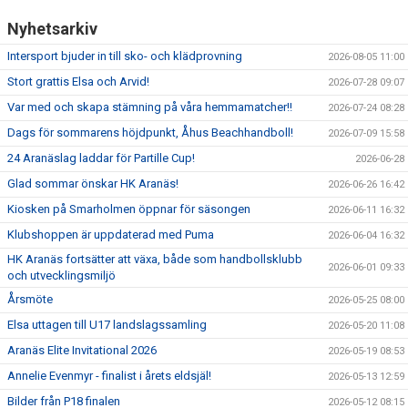
Nyhetsarkiv
Intersport bjuder in till sko- och klädprovning
2026-08-05 11:00
Stort grattis Elsa och Arvid!
2026-07-28 09:07
Var med och skapa stämning på våra hemmamatcher!!
2026-07-24 08:28
Dags för sommarens höjdpunkt, Åhus Beachhandboll!
2026-07-09 15:58
24 Aranäslag laddar för Partille Cup!
2026-06-28
Glad sommar önskar HK Aranäs!
2026-06-26 16:42
Kiosken på Smarholmen öppnar för säsongen
2026-06-11 16:32
Klubshoppen är uppdaterad med Puma
2026-06-04 16:32
HK Aranäs fortsätter att växa, både som handbollsklubb
2026-06-01 09:33
och utvecklingsmiljö
Årsmöte
2026-05-25 08:00
Elsa uttagen till U17 landslagssamling
2026-05-20 11:08
Aranäs Elite Invitational 2026
2026-05-19 08:53
Annelie Evenmyr - finalist i årets eldsjäl!
2026-05-13 12:59
Bilder från P18 finalen
2026-05-12 08:15