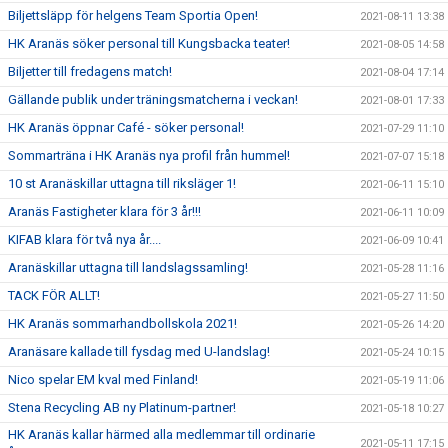
Biljettsläpp för helgens Team Sportia Open!
2021-08-11 13:38
HK Aranäs söker personal till Kungsbacka teater!
2021-08-05 14:58
Biljetter till fredagens match!
2021-08-04 17:14
Gällande publik under träningsmatcherna i veckan!
2021-08-01 17:33
HK Aranäs öppnar Café - söker personal!
2021-07-29 11:10
Sommarträna i HK Aranäs nya profil från hummel!
2021-07-07 15:18
10 st Aranäskillar uttagna till riksläger 1!
2021-06-11 15:10
Aranäs Fastigheter klara för 3 år!!!
2021-06-11 10:09
KIFAB klara för två nya år....
2021-06-09 10:41
Aranäskillar uttagna till landslagssamling!
2021-05-28 11:16
TACK FÖR ALLT!
2021-05-27 11:50
HK Aranäs sommarhandbollskola 2021!
2021-05-26 14:20
Aranäsare kallade till fysdag med U-landslag!
2021-05-24 10:15
Nico spelar EM kval med Finland!
2021-05-19 11:06
Stena Recycling AB ny Platinum-partner!
2021-05-18 10:27
HK Aranäs kallar härmed alla medlemmar till ordinarie
2021-05-11 17:15