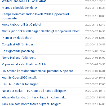
Walter Hansson El AB är KLARA!
2020-05-15 09:18
Mercus Yrkeskläder klara!
2020-05-13 15:37
Kempa Sommarhandbollskola 2020! Uppdaterad
2020-05-13 10:00
coronainfo
Årets klubbprofil är på plats!
2020-05-12 12:49
Gratis ljudböcker i 30 dagar! Samtidigt stödjer ni klubben!
2020-04-28 16:58
Premiär av klubbshop!
2020-04-24 13:05
Coloplast AB förlänger..
2020-04-15 08:57
En avgörande passning
2020-04-09 09:57
Norra Halland förlänger...
2020-04-08 16:00
Vi passar alla - NU behövs ALLA!
2020-04-02 09:56
HK Aranäs korttidspermitterar all personal & spelare
2020-04-01 16:31
Aranäs Open 2020 inställt
2020-03-27 10:51
EKSTA Bostäder förlänger!
2020-03-26 17:03
Nu är det spikat - HK Aranäs till handbollsligan!
2020-03-20 10:17
Alexandra Lundström har kritat på nytt kontrakt
2020-03-19 15:56
Tack alla som köpte fiktiva biljetter i helgen!
2020-03-19 14:09