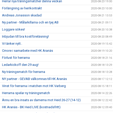
Herrar nya träningsmatcher denna veckan
2020-08-23 19:00
Förlängning av herrkontrakt
2020-08-23 10:00
Andreas Jonasson skadad
2020-08-21 13:53
Ny partner - Målarkillarna och en tjej AB
2020-08-21 09:11
Loggare sökes!
2020-08-20 10:38
Inbjudan till bra kostföreläsning!
2020-08-20 08:49
Vi tänker nytt..
2020-08-19 15:42
Cmore i samarbete med HK Aranäs
2020-08-19 10:20
Förlust för herrarna
2020-08-18 21:16
Ledarkickoff den 29 aug!
2020-08-18 13:29
Ny träningsmatch för herrarna
2020-08-18 13:28
NY partner - GEVAB välkomnas till HK Aranäs
2020-08-17 12:12
Vinst för herrarna i matchen mot HK Varberg
2020-08-15 18:11
Herrarna spelar ny träningsmatch
2020-08-14 22:26
Ännu en bra insats av damerna mot Heid 26-27 (14-12)
2020-08-12 22:42
HK Aranäs - BK Heid LIVE (kostnadsfritt)
2020-08-12 09:40