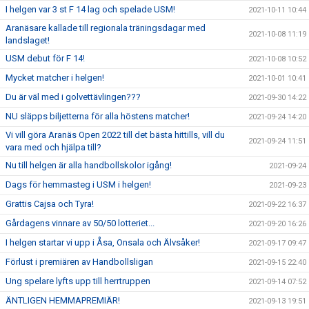
I helgen var 3 st F 14 lag och spelade USM!
2021-10-11 10:44
Aranäsare kallade till regionala träningsdagar med
2021-10-08 11:19
landslaget!
USM debut för F 14!
2021-10-08 10:52
Mycket matcher i helgen!
2021-10-01 10:41
Du är väl med i golvettävlingen???
2021-09-30 14:22
NU släpps biljetterna för alla höstens matcher!
2021-09-24 14:20
Vi vill göra Aranäs Open 2022 till det bästa hittills, vill du
2021-09-24 11:51
vara med och hjälpa till?
Nu till helgen är alla handbollskolor igång!
2021-09-24
Dags för hemmasteg i USM i helgen!
2021-09-23
Grattis Cajsa och Tyra!
2021-09-22 16:37
Gårdagens vinnare av 50/50 lotteriet...
2021-09-20 16:26
I helgen startar vi upp i Åsa, Onsala och Älvsåker!
2021-09-17 09:47
Förlust i premiären av Handbollsligan
2021-09-15 22:40
Ung spelare lyfts upp till herrtruppen
2021-09-14 07:52
ÄNTLIGEN HEMMAPREMIÄR!
2021-09-13 19:51