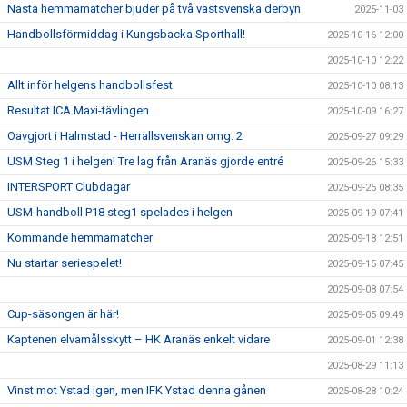
Nästa hemmamatcher bjuder på två västsvenska derbyn
2025-11-03
Handbollsförmiddag i Kungsbacka Sporthall!
2025-10-16 12:00
2025-10-10 12:22
Allt inför helgens handbollsfest
2025-10-10 08:13
Resultat ICA Maxi-tävlingen
2025-10-09 16:27
Oavgjort i Halmstad - Herrallsvenskan omg. 2
2025-09-27 09:29
USM Steg 1 i helgen! Tre lag från Aranäs gjorde entré
2025-09-26 15:33
INTERSPORT Clubdagar
2025-09-25 08:35
USM-handboll P18 steg1 spelades i helgen
2025-09-19 07:41
Kommande hemmamatcher
2025-09-18 12:51
Nu startar seriespelet!
2025-09-15 07:45
2025-09-08 07:54
Cup-säsongen är här!
2025-09-05 09:49
Kaptenen elvamålsskytt – HK Aranäs enkelt vidare
2025-09-01 12:38
2025-08-29 11:13
Vinst mot Ystad igen, men IFK Ystad denna gånen
2025-08-28 10:24