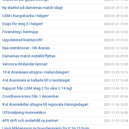
Ny starttid på damernas match idag!
2022-01-29 11:59
USM i Kungsbacka i helgen!
2022-01-28 10:40
Dags för steg 3 i helgen!
2022-01-21 10:09
Förändring i herrtrupp
2022-01-20 12:00
Uppdaterad klubbprofil!
2022-01-19 14:22
Nya restriktioner - HK Aranäs
2022-01-10 14:50
Damernas match inställd/flyttas
2022-01-06 09:59
Veronica Wislander lämnar!
2022-01-02 12:00
19 st Aranäsare uttagna i Hallandslagen!
2021-12-29 15:15
4 st Aranäsare är kallade till U-landslaget
2021-12-17 16:48
Rapport från USM steg 2 för våra U 14 lag!
2021-12-06 10:15
Covidbevis krävs från 1 december
2021-12-01 09:36
8 st Aranäskillar uttagna till regionala träningsdagar!
2021-11-26 10:52
Utförsäljning Hummelskor
2021-11-19 16:00
APS drift och underhåll ny partner!
2021-11-15 13:28
Linus Mårtensson ny huvudansvarig för P 16-15 from