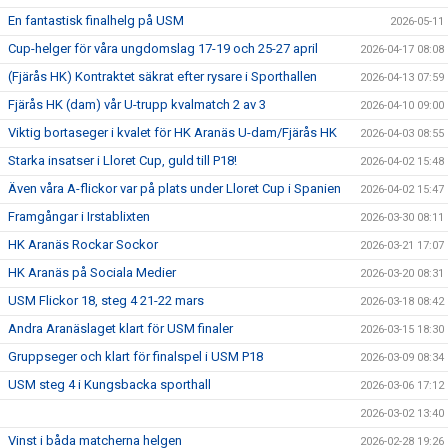
En fantastisk finalhelg på USM
2026-05-11
Cup-helger för våra ungdomslag 17-19 och 25-27 april
2026-04-17 08:08
(Fjärås HK) Kontraktet säkrat efter rysare i Sporthallen
2026-04-13 07:59
Fjärås HK (dam) vår U-trupp kvalmatch 2 av 3
2026-04-10 09:00
Viktig bortaseger i kvalet för HK Aranäs U-dam/Fjärås HK
2026-04-03 08:55
Starka insatser i Lloret Cup, guld till P18!
2026-04-02 15:48
Även våra A-flickor var på plats under Lloret Cup i Spanien
2026-04-02 15:47
Framgångar i Irstablixten
2026-03-30 08:11
HK Aranäs Rockar Sockor
2026-03-21 17:07
HK Aranäs på Sociala Medier
2026-03-20 08:31
USM Flickor 18, steg 4 21-22 mars
2026-03-18 08:42
Andra Aranäslaget klart för USM finaler
2026-03-15 18:30
Gruppseger och klart för finalspel i USM P18
2026-03-09 08:34
USM steg 4 i Kungsbacka sporthall
2026-03-06 17:12
2026-03-02 13:40
Vinst i båda matcherna helgen
2026-02-28 19:26