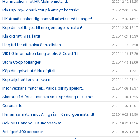
Herrmatchen mot HK Malmö inställd.
2020-12-12 15:25
Ida Espling-Ek har kritat på ett nytt kontrakt!
2020-12-03 08:24
HK Aranäs söker dig som vill arbeta med talanger!
2020-12-02 14:27
Köp din soffbiljett till morgondagens match!
2020-12-02 12:17
Klä dig rätt, visa färg!
2020-11-24 10:39
Hög tid för att skriva önskelistan...
2020-11-18 09:20
VIKTIG Information kring publik & Covid-19
2020-11-16 17:20
Stora Coop förlänger!
2020-11-16 12:00
Köp din golvetruta! Nu digitalt...
2020-11-13 15:31
Köp biljetter! först till kvarn...
2020-11-11 08:14
Inför veckans matcher... Vallda blir ny spelort..
2020-11-09 15:37
Skärpta råd för att minska smittspridning i Halland!
2020-11-04 11:25
Coronainfo!
2020-11-02 11:01
Herrarnas match mot Alingsås HK imorgon inställd!
2020-10-29 16:58
Sök NIU Handboll i Kungsbacka!
2020-10-29 12:16
Äntligen! 300 personer....
2020-10-22 19:18