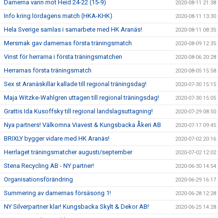
Damerna vann mot Heid 24-22 (15-9)
2020-08-11 21:38
Info kring lördagens match (HKA-KHK)
2020-08-11 13:30
Hela Sverige samlas i samarbete med HK Aranäs!
2020-08-11 08:35
Mersmak gav damernas första träningsmatch
2020-08-09 12:35
Vinst för herrarna i första träningsmatchen
2020-08-06 20:28
Herrarnas första träningsmatch
2020-08-05 15:58
Sex st Aranäskillar kallade till regional träningsdag!
2020-07-30 15:15
Maja Witzke-Wahlgren uttagen till regional träningsdag!
2020-07-30 15:05
Grattis Ida Kusoffsky till regional landslagsuttagning!
2020-07-29 08:50
Nya partners! Välkomna Viavest & Kungsbacka Åkeri AB
2020-07-17 09:45
BRIXLY bygger vidare med HK Aranäs!
2020-07-02 20:16
Herrlaget träningsmatcher augusti/september
2020-07-02 12:02
Stena Recycling AB - NY partner!
2020-06-30 14:54
Organisationsförändring
2020-06-29 16:17
Summering av damernas försäsong 1!
2020-06-28 12:28
NY Silverpartner klar! Kungsbacka Skylt & Dekor AB!
2020-06-25 14:28