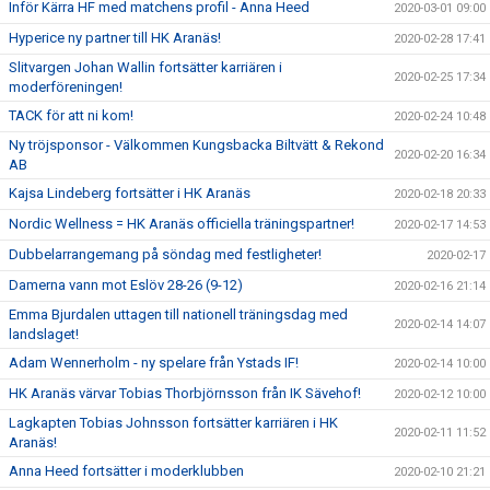
Inför Kärra HF med matchens profil - Anna Heed
2020-03-01 09:00
Hyperice ny partner till HK Aranäs!
2020-02-28 17:41
Slitvargen Johan Wallin fortsätter karriären i
2020-02-25 17:34
moderföreningen!
TACK för att ni kom!
2020-02-24 10:48
Ny tröjsponsor - Välkommen Kungsbacka Biltvätt & Rekond
2020-02-20 16:34
AB
Kajsa Lindeberg fortsätter i HK Aranäs
2020-02-18 20:33
Nordic Wellness = HK Aranäs officiella träningspartner!
2020-02-17 14:53
Dubbelarrangemang på söndag med festligheter!
2020-02-17
Damerna vann mot Eslöv 28-26 (9-12)
2020-02-16 21:14
Emma Bjurdalen uttagen till nationell träningsdag med
2020-02-14 14:07
landslaget!
Adam Wennerholm - ny spelare från Ystads IF!
2020-02-14 10:00
HK Aranäs värvar Tobias Thorbjörnsson från IK Sävehof!
2020-02-12 10:00
Lagkapten Tobias Johnsson fortsätter karriären i HK
2020-02-11 11:52
Aranäs!
Anna Heed fortsätter i moderklubben
2020-02-10 21:21