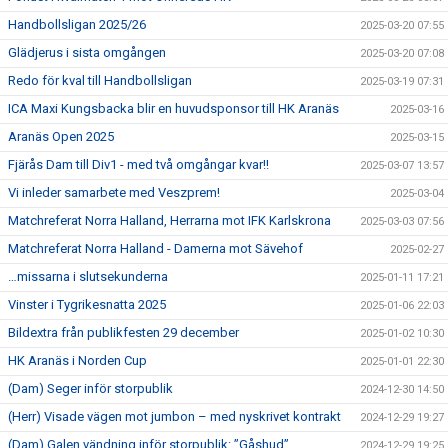
Handbollsligan 2025/26
2025-03-20 07:55
Glädjerus i sista omgången
2025-03-20 07:08
Redo för kval till Handbollsligan
2025-03-19 07:31
ICA Maxi Kungsbacka blir en huvudsponsor till HK Aranäs
2025-03-16
Aranäs Open 2025
2025-03-15
Fjärås Dam till Div1 - med två omgångar kvar!!
2025-03-07 13:57
Vi inleder samarbete med Veszprem!
2025-03-04
Matchreferat Norra Halland, Herrarna mot IFK Karlskrona
2025-03-03 07:56
Matchreferat Norra Halland - Damerna mot Sävehof
2025-02-27
…missarna i slutsekunderna
2025-01-11 17:21
Vinster i Tygrikesnatta 2025
2025-01-06 22:03
Bildextra från publikfesten 29 december
2025-01-02 10:30
HK Aranäs i Norden Cup
2025-01-01 22:30
(Dam) Seger inför storpublik
2024-12-30 14:50
(Herr) Visade vägen mot jumbon – med nyskrivet kontrakt
2024-12-29 19:27
(Dam) Galen vändning inför storpublik: ”Gåshud”
2024-12-29 19:25