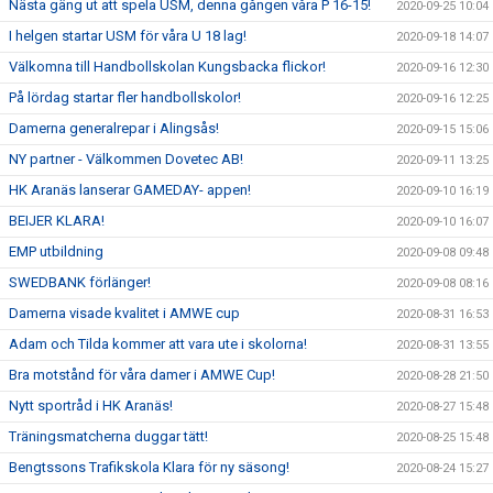
Nästa gäng ut att spela USM, denna gången våra P 16-15!
2020-09-25 10:04
I helgen startar USM för våra U 18 lag!
2020-09-18 14:07
Välkomna till Handbollskolan Kungsbacka flickor!
2020-09-16 12:30
På lördag startar fler handbollskolor!
2020-09-16 12:25
Damerna generalrepar i Alingsås!
2020-09-15 15:06
NY partner - Välkommen Dovetec AB!
2020-09-11 13:25
HK Aranäs lanserar GAMEDAY- appen!
2020-09-10 16:19
BEIJER KLARA!
2020-09-10 16:07
EMP utbildning
2020-09-08 09:48
SWEDBANK förlänger!
2020-09-08 08:16
Damerna visade kvalitet i AMWE cup
2020-08-31 16:53
Adam och Tilda kommer att vara ute i skolorna!
2020-08-31 13:55
Bra motstånd för våra damer i AMWE Cup!
2020-08-28 21:50
Nytt sportråd i HK Aranäs!
2020-08-27 15:48
Träningsmatcherna duggar tätt!
2020-08-25 15:48
Bengtssons Trafikskola Klara för ny säsong!
2020-08-24 15:27