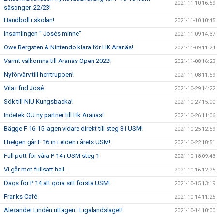
2021-11-10 16:59
säsongen 22/23!
Handboll i skolan!
2021-11-10 10:45
Insamlingen " Josés minne"
2021-11-09 14:37
Owe Bergsten & Nintendo klara för HK Aranäs!
2021-11-09 11:24
Varmt välkomna till Aranäs Open 2022!
2021-11-08 16:23
Nyförvärv till herrtruppen!
2021-11-08 11:59
Vila i frid José
2021-10-29 14:22
Sök till NIU Kungsbacka!
2021-10-27 15:00
Indetek OU ny partner till Hk Aranäs!
2021-10-26 11:06
Bägge F 16-15 lagen vidare direkt till steg 3 i USM!
2021-10-25 12:59
I helgen går F 16 in i elden i årets USM!
2021-10-22 10:51
Full pott för våra P 14 i USM steg 1
2021-10-18 09:43
Vi går mot fullsatt hall...
2021-10-16 12:25
Dags för P 14 att göra sitt första USM!
2021-10-15 13:19
Franks Café
2021-10-14 11:25
Alexander Lindén uttagen i Ligalandslaget!
2021-10-14 10:00