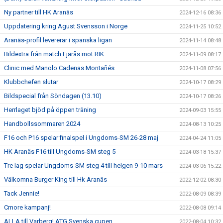
Ny partner till HK Aranäs
2024-12-16 08:36
Uppdatering kring Agust Svensson i Norge
2024-11-25 10:52
Aranäs-profil levererar i spanska ligan
2024-11-14 08:48
Bildextra från match Fjärås mot RIK
2024-11-09 08:17
Clinic med Manolo Cadenas Montañés
2024-11-08 07:56
Klubbchefen slutar
2024-10-17 08:29
Bildspecial från Söndagen (13.10)
2024-10-17 08:26
Herrlaget bjöd på öppen träning
2024-09-03 15:55
Handbollssommaren 2024
2024-08-13 10:25
F16 och P16 spelar finalspel i Ungdoms-SM 26-28 maj
2024-04-24 11:05
HK Aranäs F16 till Ungdoms-SM steg 5
2024-03-18 15:37
Tre lag spelar Ungdoms-SM steg 4 till helgen 9-10 mars
2024-03-06 15:22
Välkomna Burger King till Hk Aranäs
2022-12-02 08:30
Tack Jennie!
2022-08-09 08:39
Cmore kampanj!
2022-08-08 09:14
ALLA till Varberg! ATG Svenska cupen
2022-08-04 10:32