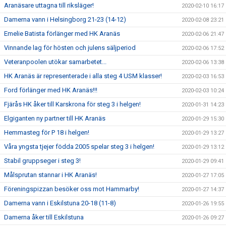
Aranäsare uttagna till riksläger!
2020-02-10 16:17
Damerna vann i Helsingborg 21-23 (14-12)
2020-02-08 23:21
Emelie Batista förlänger med HK Aranäs
2020-02-06 21:47
Vinnande lag för hösten och julens säljperiod
2020-02-06 17:52
Veteranpoolen utökar samarbetet...
2020-02-06 13:38
HK Aranäs är representerade i alla steg 4 USM klasser!
2020-02-03 16:53
Ford förlänger med HK Aranäs!!!
2020-02-03 10:24
Fjärås HK åker till Karskrona för steg 3 i helgen!
2020-01-31 14:23
Elgiganten ny partner till HK Aranäs
2020-01-29 15:30
Hemmasteg för P 18 i helgen!
2020-01-29 13:27
Våra yngsta tjejer födda 2005 spelar steg 3 i helgen!
2020-01-29 13:12
Stabil gruppseger i steg 3!
2020-01-29 09:41
Målsprutan stannar i HK Aranäs!
2020-01-27 17:05
Föreningspizzan besöker oss mot Hammarby!
2020-01-27 14:37
Damerna vann i Eskilstuna 20-18 (11-8)
2020-01-26 19:55
Damerna åker till Eskilstuna
2020-01-26 09:27