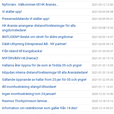
Nyförvärv...Välkommen till HK Aranäs....
2021-02-12 12:00
Vi ställer upp!
2021-02-09 09:58
Pressmeddelande VI ställer upp!
2021-02-09 09:21
HK Aranäs arrangerar distansföreläsningar för alla
2021-02-08 10:55
ungdomsledare!
ÄNTLIGEN!!! Beslut om idrott för äldre ungdomar
2021-02-05 14:47
D&M Uthyrning Entreprenad AB - NY partner!
2021-02-05 09:14
Från Island till Kungsbacka!
2021-01-29 09:37
NYFÖRVÄRV H6 (Herrar)!
2021-01-25 15:19
Hallarna åter öppna för de som är födda 05 och yngre!
2021-01-25 13:09
Inbjudan interna distansföreläsningar till alla Aranäsledare!
2021-01-25 10:42
Gällande öppnande av hallar from 25 jan för 05 och yngre!
2021-01-22 09:26
All inomhusträning stängd tillsvidare!
2021-01-11 16:01
Ingen inomhusträning tom 24 januari!
2020-12-22 10:30
Rasmus Thorbjörnsson lämnar...
2020-12-18 10:15
Information om restriktioner som gäller från 14 dec!
2020-12-14 09:57