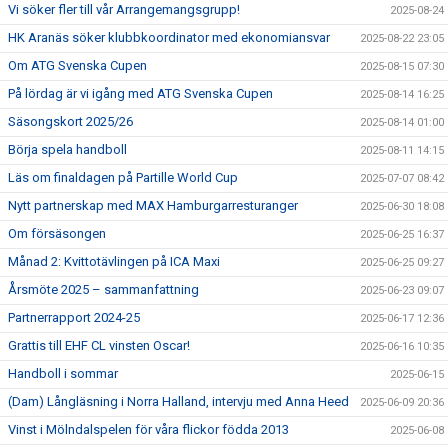
Vi söker fler till vår Arrangemangsgrupp!
2025-08-24
HK Aranäs söker klubbkoordinator med ekonomiansvar
2025-08-22 23:05
Om ATG Svenska Cupen
2025-08-15 07:30
På lördag är vi igång med ATG Svenska Cupen
2025-08-14 16:25
Säsongskort 2025/26
2025-08-14 01:00
Börja spela handboll
2025-08-11 14:15
Läs om finaldagen på Partille World Cup
2025-07-07 08:42
Nytt partnerskap med MAX Hamburgarresturanger
2025-06-30 18:08
Om försäsongen
2025-06-25 16:37
Månad 2: Kvittotävlingen på ICA Maxi
2025-06-25 09:27
Årsmöte 2025 – sammanfattning
2025-06-23 09:07
Partnerrapport 2024-25
2025-06-17 12:36
Grattis till EHF CL vinsten Oscar!
2025-06-16 10:35
Handboll i sommar
2025-06-15
(Dam) Långläsning i Norra Halland, intervju med Anna Heed
2025-06-09 20:36
Vinst i Mölndalspelen för våra flickor födda 2013
2025-06-08