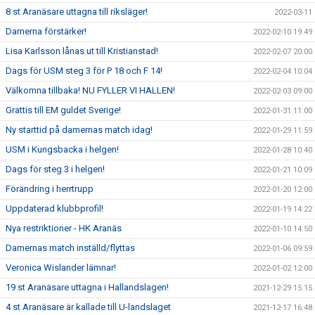
8 st Aranäsare uttagna till riksläger!
2022-03-11
Damerna förstärker!
2022-02-10 19:49
Lisa Karlsson lånas ut till Kristianstad!
2022-02-07 20:00
Dags för USM steg 3 för P 18 och F 14!
2022-02-04 10:04
Välkomna tillbaka! NU FYLLER VI HALLEN!
2022-02-03 09:00
Grattis till EM guldet Sverige!
2022-01-31 11:00
Ny starttid på damernas match idag!
2022-01-29 11:59
USM i Kungsbacka i helgen!
2022-01-28 10:40
Dags för steg 3 i helgen!
2022-01-21 10:09
Förändring i herrtrupp
2022-01-20 12:00
Uppdaterad klubbprofil!
2022-01-19 14:22
Nya restriktioner - HK Aranäs
2022-01-10 14:50
Damernas match inställd/flyttas
2022-01-06 09:59
Veronica Wislander lämnar!
2022-01-02 12:00
19 st Aranäsare uttagna i Hallandslagen!
2021-12-29 15:15
4 st Aranäsare är kallade till U-landslaget
2021-12-17 16:48