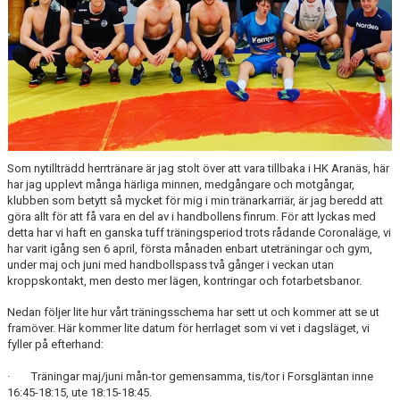
Som nytillträdd herrtränare är jag stolt över att vara tillbaka i HK Aranäs, här
har jag upplevt många härliga minnen, medgångare och motgångar,
klubben som betytt så mycket för mig i min tränarkarriär, är jag beredd att
göra allt för att få vara en del av i handbollens finrum. För att lyckas med
detta har vi haft en ganska tuff träningsperiod trots rådande Coronaläge, vi
har varit igång sen 6 april, första månaden enbart uteträningar och gym,
under maj och juni med handbollspass två gånger i veckan utan
kroppskontakt, men desto mer lägen, kontringar och fotarbetsbanor.
Nedan följer lite hur vårt träningsschema har sett ut och kommer att se ut
framöver. Här kommer lite datum för herrlaget som vi vet i dagsläget, vi
fyller på efterhand:
· Träningar maj/juni mån-tor gemensamma, tis/tor i Forsgläntan inne
16:45-18:15, ute 18:15-18:45.