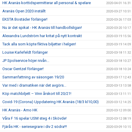
HK Aranäs korttidspermitterar all personal & spelare
2020-04-01 16:31
Aranäs Open 2020 inställt
2020-03-27 10:51
EKSTA Bostäder förlänger!
2020-03-26 17:03
Nu är det spikat - HK Aranäs till handbollsligan!
2020-03-20 10:17
Alexandra Lundström har kritat på nytt kontrakt
2020-03-19 15:56
Tack alla som köpte fiktiva biljetter i helgen!
2020-03-19 14:09
Louise Karlefeldt förlänger
2020-03-18 11:32
JP Spolservice höjer nivån...
2020-03-18 10:27
Oscar Gentzel förlänger!
2020-03-18 10:24
Sammanfattning av säsongen 19/20
2020-03-17 12:43
Var med i dramatiken när det avgörs...
2020-03-13 13:58
Köp matchbiljett – Vinn årskort till 20/21!
2020-03-13 11:11
Covid-19 (Corona) Uppdatering HK Aranäs (18/3 kl10,00)
2020-03-12 14:25
HK Aranäs - Amo HK
2020-03-12 09:00
Våra F 16 spelar USM steg 4 i Skövde!
2020-03-12 08:19
Fjärås HK - seriesegrare i div 2 södra!!!
2020-03-09 10:15