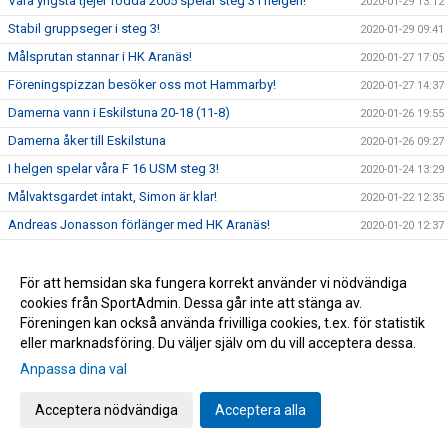
Våra yngsta tjejer födda 2005 spelar steg 3 i helgen!
2020-01-29 13:12
Stabil gruppseger i steg 3!
2020-01-29 09:41
Målsprutan stannar i HK Aranäs!
2020-01-27 17:05
Föreningspizzan besöker oss mot Hammarby!
2020-01-27 14:37
Damerna vann i Eskilstuna 20-18 (11-8)
2020-01-26 19:55
Damerna åker till Eskilstuna
2020-01-26 09:27
I helgen spelar våra F 16 USM steg 3!
2020-01-24 13:29
Målvaktsgardet intakt, Simon är klar!
2020-01-22 12:35
Andreas Jonasson förlänger med HK Aranäs!
2020-01-20 12:37
Nytt USM steg i helgen, denna gången P 16!
2020-01-16 10:00
Idel gruppsegrar för våra lag i helgens USM!
För att hemsidan ska fungera korrekt använder vi nödvändiga
2020-01-15 11:11
cookies från SportAdmin. Dessa går inte att stänga av.
Aranäsare på tunga poster under EM!
2020-01-09 15:05
Föreningen kan också använda frivilliga cookies, t.ex. för statistik
Niko Djordjevic + HK Aranäs = 2 nya år tillsammans!
2020-01-09 13:00
eller marknadsföring. Du väljer själv om du vill acceptera dessa.
Fyll Lillekärrshallen med Aranäsare!
2019-11-28 11:03
Anpassa dina val
2019-11-26 19:29
Acceptera nödvändiga
Acceptera alla