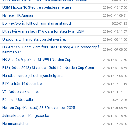
USM Flickor 16 Steg tre spelades i helgen
2026-01-18 17:00
Nyheter HK Aranäs
2026-01-14 09:21
Boll-lek 3-5 år, fullt och anmälan är stängd
2026-01-13
Ett av två Aranäs lag i P16 klara för steg fyra i USM
2026-01-12 11:07
Ungdom: En härlig start på det nya året
2026-01-08 11:00
HK Aranäs U-dam klara för USM F18 steg 4. Gruppseger på
2026-01-07 08:00
hemmaplan
HK Aranäs A-pojk tar SILVER i Norden Cup
2025-12-30 17:30
F12 (födda 2013) Silver och Guld från Norden Cup Open
2025-12-30 16:39
Handboll under jul och nyårshelgerna
2025-12-18 06:40
BilXtra från 14 december
2025-12-16 11:19
Vår fadderverksamhet
2025-12-11 14:01
Förlust i Uddevalla
2025-12-06
Hellton Cup (Karlstad) 28-30 november 2025
2025-12-01 08:39
Julmarknaden i Kungsbacka
2025-11-30 18:50
Hemmamatcher
2025-11-18 23:40