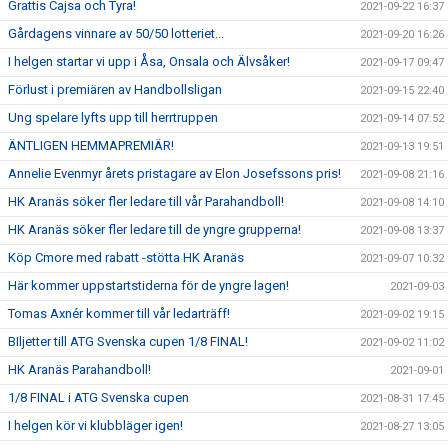
Grattis Cajsa och Tyra!
2021-09-22 16:37
Gårdagens vinnare av 50/50 lotteriet...
2021-09-20 16:26
I helgen startar vi upp i Åsa, Onsala och Älvsåker!
2021-09-17 09:47
Förlust i premiären av Handbollsligan
2021-09-15 22:40
Ung spelare lyfts upp till herrtruppen
2021-09-14 07:52
ÄNTLIGEN HEMMAPREMIÄR!
2021-09-13 19:51
Annelie Evenmyr årets pristagare av Elon Josefssons pris!
2021-09-08 21:16
HK Aranäs söker fler ledare till vår Parahandboll!
2021-09-08 14:10
HK Aranäs söker fler ledare till de yngre grupperna!
2021-09-08 13:37
Köp Cmore med rabatt -stötta HK Aranäs
2021-09-07 10:32
Här kommer uppstartstiderna för de yngre lagen!
2021-09-03
Tomas Axnér kommer till vår ledarträff!
2021-09-02 19:15
BIljetter till ATG Svenska cupen 1/8 FINAL!
2021-09-02 11:02
HK Aranäs Parahandboll!
2021-09-01
1/8 FINAL i ATG Svenska cupen
2021-08-31 17:45
I helgen kör vi klubbläger igen!
2021-08-27 13:05