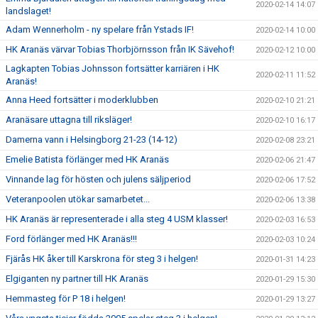
2020-02-14 14:07
landslaget!
Adam Wennerholm - ny spelare från Ystads IF!
2020-02-14 10:00
HK Aranäs värvar Tobias Thorbjörnsson från IK Sävehof!
2020-02-12 10:00
Lagkapten Tobias Johnsson fortsätter karriären i HK
2020-02-11 11:52
Aranäs!
Anna Heed fortsätter i moderklubben
2020-02-10 21:21
Aranäsare uttagna till riksläger!
2020-02-10 16:17
Damerna vann i Helsingborg 21-23 (14-12)
2020-02-08 23:21
Emelie Batista förlänger med HK Aranäs
2020-02-06 21:47
Vinnande lag för hösten och julens säljperiod
2020-02-06 17:52
Veteranpoolen utökar samarbetet...
2020-02-06 13:38
HK Aranäs är representerade i alla steg 4 USM klasser!
2020-02-03 16:53
Ford förlänger med HK Aranäs!!!
2020-02-03 10:24
Fjärås HK åker till Karskrona för steg 3 i helgen!
2020-01-31 14:23
Elgiganten ny partner till HK Aranäs
2020-01-29 15:30
Hemmasteg för P 18 i helgen!
2020-01-29 13:27