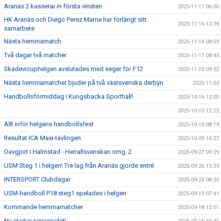
Aranäs 2 kasserar in första vinsten
2025-11-17 06:00
HK Aranäs och Diego Perez Marne har förlängt sitt
2025-11-16 12:39
samarbete
Nästa hemmamatch
2025-11-14 08:59
Två dagar två matcher
2025-11-11 08:45
Skadevicuphelgen avslutades med seger för F12
2025-11-03 09:32
Nästa hemmamatcher bjuder på två västsvenska derbyn
2025-11-03
Handbollsförmiddag i Kungsbacka Sporthall!
2025-10-16 12:00
2025-10-10 12:22
Allt inför helgens handbollsfest
2025-10-10 08:13
Resultat ICA Maxi-tävlingen
2025-10-09 16:27
Oavgjort i Halmstad - Herrallsvenskan omg. 2
2025-09-27 09:29
USM Steg 1 i helgen! Tre lag från Aranäs gjorde entré
2025-09-26 15:33
INTERSPORT Clubdagar
2025-09-25 08:35
USM-handboll P18 steg1 spelades i helgen
2025-09-19 07:41
Kommande hemmamatcher
2025-09-18 12:51
Nu startar seriespelet!