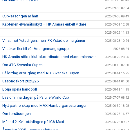
2025-09-15 07:45
2025-09-08 07:54
Cup-säsongen är här!
2025-09-05 09:49
Kaptenen elvamålsskytt – HK Aranäs enkelt vidare
2025-09-01 12:38
2025-08-29 11:13
Vinst mot Ystad igen, men IFK Ystad denna gånen
2025-08-28 10:24
Vi söker fler till vår Arrangemangsgrupp!
2025-08-24
HK Aranäs söker klubbkoordinator med ekonomiansvar
2025-08-22 23:05
Om ATG Svenska Cupen
2025-08-15 07:30
På lördag är vi igång med ATG Svenska Cupen
2025-08-14 16:25
Säsongskort 2025/26
2025-08-14 01:00
Börja spela handboll
2025-08-11 14:15
Läs om finaldagen på Partille World Cup
2025-07-07 08:42
Nytt partnerskap med MAX Hamburgarresturanger
2025-06-30 18:08
Om försäsongen
2025-06-25 16:37
Månad 2: Kvittotävlingen på ICA Maxi
2025-06-25 09:27
Årsmöte 2025 – sammanfattning