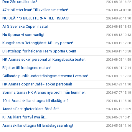
Den 25e smäller det!
2021-08-25 16:22
47st biljetter kvar! Till kvällens matcher!
2021-08-24 09:18
NU SLÄPPS BILJETTERNA TILL TISDAG!
2021-08-20 11:10
ATG Svenska Cupen nästa!
2021-08-15 18:43
Nu öppnar vi som vanligt.
2021-08-13 10:43
Kungsbacka Betongtjänst AB - ny partner!
2021-08-12 12:38
Biljettsläpp för helgens Team Sportia Open!
2021-08-11 13:38
HK Aranäs söker personal till Kungsbacka teater!
2021-08-05 14:58
Biljetter till fredagens match!
2021-08-04 17:14
Gällande publik under träningsmatcherna i veckan!
2021-08-01 17:33
HK Aranäs öppnar Café - söker personal!
2021-07-29 11:10
Sommarträna i HK Aranäs nya profil från hummel!
2021-07-07 15:18
10 st Aranäskillar uttagna till riksläger 1!
2021-06-11 15:10
Aranäs Fastigheter klara för 3 år!!!
2021-06-11 10:09
KIFAB klara för två nya år....
2021-06-09 10:41
Aranäskillar uttagna till landslagssamling!
2021-05-28 11:16