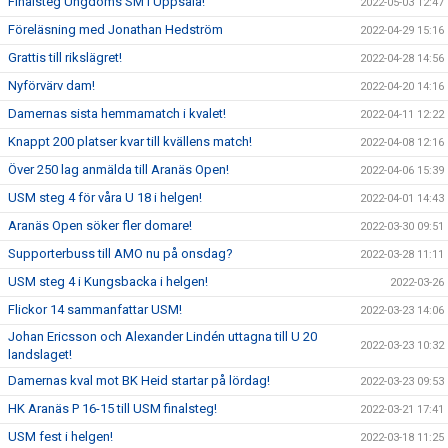
Finalsteg Ungdoms SM i Uppsala!
2022-05-03 12:47
Föreläsning med Jonathan Hedström
2022-04-29 15:16
Grattis till rikslägret!
2022-04-28 14:56
Nyförvärv dam!
2022-04-20 14:16
Damernas sista hemmamatch i kvalet!
2022-04-11 12:22
Knappt 200 platser kvar till kvällens match!
2022-04-08 12:16
Över 250 lag anmälda till Aranäs Open!
2022-04-06 15:39
USM steg 4 för våra U 18 i helgen!
2022-04-01 14:43
Aranäs Open söker fler domare!
2022-03-30 09:51
Supporterbuss till AMO nu på onsdag?
2022-03-28 11:11
USM steg 4 i Kungsbacka i helgen!
2022-03-26
Flickor 14 sammanfattar USM!
2022-03-23 14:06
Johan Ericsson och Alexander Lindén uttagna till U 20
2022-03-23 10:32
landslaget!
Damernas kval mot BK Heid startar på lördag!
2022-03-23 09:53
HK Aranäs P 16-15 till USM finalsteg!
2022-03-21 17:41
USM fest i helgen!
2022-03-18 11:25