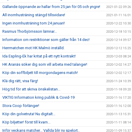
Gällande öppnande av hallar from 25 jan för 05 och yngre!
2021-01-22 09:26
All inomhusträning stängd tillsvidare!
2021-01-11 16:01
Ingen inomhusträning tom 24 januari!
2020-12-22 10:30
Rasmus Thorbjörnsson lämnar...
2020-12-18 10:15
Information om restriktioner som gäller från 14 dec!
2020-12-14 09:57
Herrmatchen mot HK Malmö inställd.
2020-12-12 15:25
Ida Espling-Ek har kritat på ett nytt kontrakt!
2020-12-03 08:24
HK Aranäs söker dig som vill arbeta med talanger!
2020-12-02 14:27
Köp din soffbiljett till morgondagens match!
2020-12-02 12:17
Klä dig rätt, visa färg!
2020-11-24 10:39
Hög tid för att skriva önskelistan...
2020-11-18 09:20
VIKTIG Information kring publik & Covid-19
2020-11-16 17:20
Stora Coop förlänger!
2020-11-16 12:00
Köp din golvetruta! Nu digitalt...
2020-11-13 15:31
Köp biljetter! först till kvarn...
2020-11-11 08:14
Inför veckans matcher... Vallda blir ny spelort..
2020-11-09 15:37