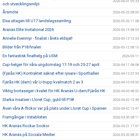
2026-06-01 09:33
och utvecklingsmiljö
Årsmöte
2026-05-25 08:00
Elsa uttagen till U17 landslagssamling
2026-05-20 11:08
Aranäs Elite Invitational 2026
2026-05-19 08:53
Annelie Evenmyr - finalist i årets eldsjäl!
2026-05-13 12:59
Bilder från P18 finalen
2026-05-12 08:15
En fantastisk finalhelg på USM
2026-05-11
Cup-helger för våra ungdomslag 17-19 och 25-27 april
2026-04-17 08:08
(Fjärås HK) Kontraktet säkrat efter rysare i Sporthallen
2026-04-13 07:59
Fjärås HK (dam) vår U-trupp kvalmatch 2 av 3
2026-04-10 09:00
Viktig bortaseger i kvalet för HK Aranäs U-dam/Fjärås HK
2026-04-03 08:55
Starka insatser i Lloret Cup, guld till P18!
2026-04-02 15:48
Även våra A-flickor var på plats under Lloret Cup i Spanien
2026-04-02 15:47
Framgångar i Irstablixten
2026-03-30 08:11
HK Aranäs Rockar Sockor
2026-03-21 17:07
HK Aranäs på Sociala Medier
2026-03-20 08:31