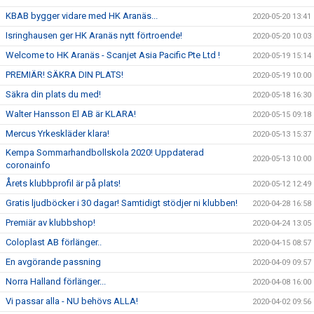
KBAB bygger vidare med HK Aranäs...
2020-05-20 13:41
Isringhausen ger HK Aranäs nytt förtroende!
2020-05-20 10:03
Welcome to HK Aranäs - Scanjet Asia Pacific Pte Ltd !
2020-05-19 15:14
PREMIÄR! SÄKRA DIN PLATS!
2020-05-19 10:00
Säkra din plats du med!
2020-05-18 16:30
Walter Hansson El AB är KLARA!
2020-05-15 09:18
Mercus Yrkeskläder klara!
2020-05-13 15:37
Kempa Sommarhandbollskola 2020! Uppdaterad
2020-05-13 10:00
coronainfo
Årets klubbprofil är på plats!
2020-05-12 12:49
Gratis ljudböcker i 30 dagar! Samtidigt stödjer ni klubben!
2020-04-28 16:58
Premiär av klubbshop!
2020-04-24 13:05
Coloplast AB förlänger..
2020-04-15 08:57
En avgörande passning
2020-04-09 09:57
Norra Halland förlänger...
2020-04-08 16:00
Vi passar alla - NU behövs ALLA!
2020-04-02 09:56