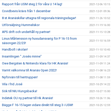
Rapport från USM steg 2 för våra U 14 lag!
2021-12-06 10:15
Covidbevis krävs från 1 december
2021-12-01 09:36
8 st Aranäskillar uttagna till regionala träningsdagar!
2021-11-26 10:52
Utförsäljning Hummelskor
2021-11-19 16:00
APS drift och underhåll ny partner!
2021-11-15 13:28
Linus Mårtensson ny huvudansvarig för P 16-15 from
2021-11-10 16:59
säsongen 22/23!
Handboll i skolan!
2021-11-10 10:45
Insamlingen " Josés minne"
2021-11-09 14:37
Owe Bergsten & Nintendo klara för HK Aranäs!
2021-11-09 11:24
Varmt välkomna till Aranäs Open 2022!
2021-11-08 16:23
Nyförvärv till herrtruppen!
2021-11-08 11:59
Vila i frid José
2021-10-29 14:22
Sök till NIU Kungsbacka!
2021-10-27 15:00
Indetek OU ny partner till Hk Aranäs!
2021-10-26 11:06
Bägge F 16-15 lagen vidare direkt till steg 3 i USM!
2021-10-25 12:59