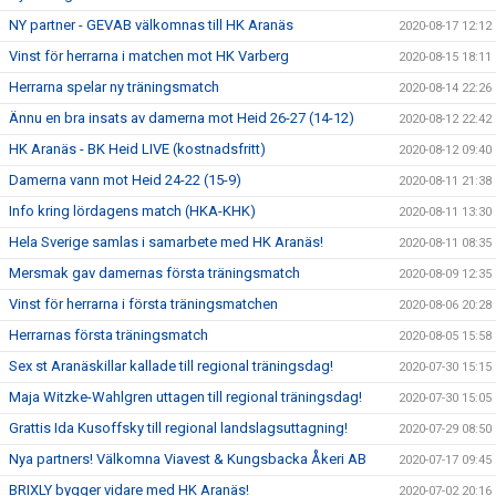
NY partner - GEVAB välkomnas till HK Aranäs
2020-08-17 12:12
Vinst för herrarna i matchen mot HK Varberg
2020-08-15 18:11
Herrarna spelar ny träningsmatch
2020-08-14 22:26
Ännu en bra insats av damerna mot Heid 26-27 (14-12)
2020-08-12 22:42
HK Aranäs - BK Heid LIVE (kostnadsfritt)
2020-08-12 09:40
Damerna vann mot Heid 24-22 (15-9)
2020-08-11 21:38
Info kring lördagens match (HKA-KHK)
2020-08-11 13:30
Hela Sverige samlas i samarbete med HK Aranäs!
2020-08-11 08:35
Mersmak gav damernas första träningsmatch
2020-08-09 12:35
Vinst för herrarna i första träningsmatchen
2020-08-06 20:28
Herrarnas första träningsmatch
2020-08-05 15:58
Sex st Aranäskillar kallade till regional träningsdag!
2020-07-30 15:15
Maja Witzke-Wahlgren uttagen till regional träningsdag!
2020-07-30 15:05
Grattis Ida Kusoffsky till regional landslagsuttagning!
2020-07-29 08:50
Nya partners! Välkomna Viavest & Kungsbacka Åkeri AB
2020-07-17 09:45
BRIXLY bygger vidare med HK Aranäs!
2020-07-02 20:16