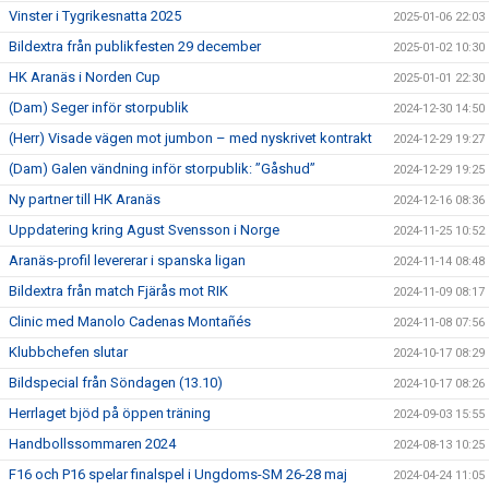
Vinster i Tygrikesnatta 2025
2025-01-06 22:03
Bildextra från publikfesten 29 december
2025-01-02 10:30
HK Aranäs i Norden Cup
2025-01-01 22:30
(Dam) Seger inför storpublik
2024-12-30 14:50
(Herr) Visade vägen mot jumbon – med nyskrivet kontrakt
2024-12-29 19:27
(Dam) Galen vändning inför storpublik: ”Gåshud”
2024-12-29 19:25
Ny partner till HK Aranäs
2024-12-16 08:36
Uppdatering kring Agust Svensson i Norge
2024-11-25 10:52
Aranäs-profil levererar i spanska ligan
2024-11-14 08:48
Bildextra från match Fjärås mot RIK
2024-11-09 08:17
Clinic med Manolo Cadenas Montañés
2024-11-08 07:56
Klubbchefen slutar
2024-10-17 08:29
Bildspecial från Söndagen (13.10)
2024-10-17 08:26
Herrlaget bjöd på öppen träning
2024-09-03 15:55
Handbollssommaren 2024
2024-08-13 10:25
F16 och P16 spelar finalspel i Ungdoms-SM 26-28 maj
2024-04-24 11:05