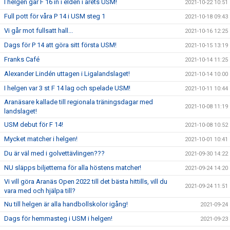
I helgen går F 16 in i elden i årets USM!
2021-10-22 10:51
Full pott för våra P 14 i USM steg 1
2021-10-18 09:43
Vi går mot fullsatt hall...
2021-10-16 12:25
Dags för P 14 att göra sitt första USM!
2021-10-15 13:19
Franks Café
2021-10-14 11:25
Alexander Lindén uttagen i Ligalandslaget!
2021-10-14 10:00
I helgen var 3 st F 14 lag och spelade USM!
2021-10-11 10:44
Aranäsare kallade till regionala träningsdagar med
2021-10-08 11:19
landslaget!
USM debut för F 14!
2021-10-08 10:52
Mycket matcher i helgen!
2021-10-01 10:41
Du är väl med i golvettävlingen???
2021-09-30 14:22
NU släpps biljetterna för alla höstens matcher!
2021-09-24 14:20
Vi vill göra Aranäs Open 2022 till det bästa hittills, vill du
2021-09-24 11:51
vara med och hjälpa till?
Nu till helgen är alla handbollskolor igång!
2021-09-24
Dags för hemmasteg i USM i helgen!
2021-09-23