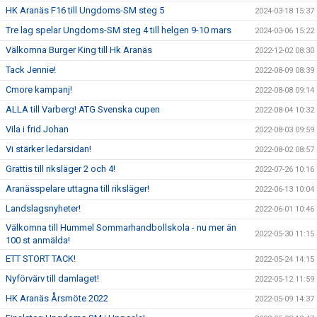
HK Aranäs F16 till Ungdoms-SM steg 5
2024-03-18 15:37
Tre lag spelar Ungdoms-SM steg 4 till helgen 9-10 mars
2024-03-06 15:22
Välkomna Burger King till Hk Aranäs
2022-12-02 08:30
Tack Jennie!
2022-08-09 08:39
Cmore kampanj!
2022-08-08 09:14
ALLA till Varberg! ATG Svenska cupen
2022-08-04 10:32
Vila i frid Johan
2022-08-03 09:59
Vi stärker ledarsidan!
2022-08-02 08:57
Grattis till riksläger 2 och 4!
2022-07-26 10:16
Aranässpelare uttagna till riksläger!
2022-06-13 10:04
Landslagsnyheter!
2022-06-01 10:46
Välkomna till Hummel Sommarhandbollskola - nu mer än
2022-05-30 11:15
100 st anmälda!
ETT STORT TACK!
2022-05-24 14:15
Nyförvärv till damlaget!
2022-05-12 11:59
HK Aranäs Årsmöte 2022
2022-05-09 14:37