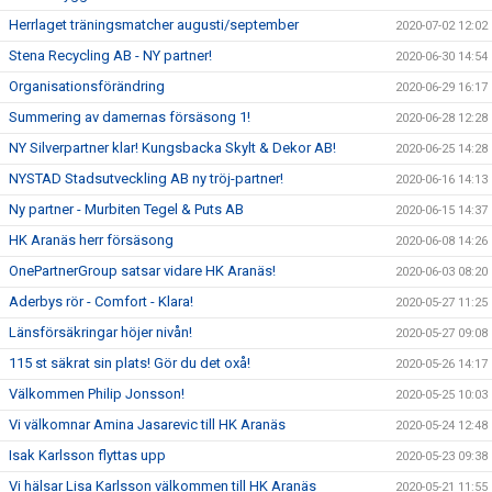
Herrlaget träningsmatcher augusti/september
2020-07-02 12:02
Stena Recycling AB - NY partner!
2020-06-30 14:54
Organisationsförändring
2020-06-29 16:17
Summering av damernas försäsong 1!
2020-06-28 12:28
NY Silverpartner klar! Kungsbacka Skylt & Dekor AB!
2020-06-25 14:28
NYSTAD Stadsutveckling AB ny tröj-partner!
2020-06-16 14:13
Ny partner - Murbiten Tegel & Puts AB
2020-06-15 14:37
HK Aranäs herr försäsong
2020-06-08 14:26
OnePartnerGroup satsar vidare HK Aranäs!
2020-06-03 08:20
Aderbys rör - Comfort - Klara!
2020-05-27 11:25
Länsförsäkringar höjer nivån!
2020-05-27 09:08
115 st säkrat sin plats! Gör du det oxå!
2020-05-26 14:17
Välkommen Philip Jonsson!
2020-05-25 10:03
Vi välkomnar Amina Jasarevic till HK Aranäs
2020-05-24 12:48
Isak Karlsson flyttas upp
2020-05-23 09:38
Vi hälsar Lisa Karlsson välkommen till HK Aranäs
2020-05-21 11:55