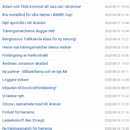
Adam och Tilda kommer att vara ute i skolorna!
2020-08-31 13:55
Bra motstånd för våra damer i AMWE Cup!
2020-08-28 21:50
Nytt sportråd i HK Aranäs!
2020-08-27 15:48
Träningsmatcherna duggar tätt!
2020-08-25 15:48
Bengtssons Trafikskola Klara för ny säsong!
2020-08-24 15:27
Herrar nya träningsmatcher denna veckan
2020-08-23 19:00
Förlängning av herrkontrakt
2020-08-23 10:00
Andreas Jonasson skadad
2020-08-21 13:53
Ny partner - Målarkillarna och en tjej AB
2020-08-21 09:11
Loggare sökes!
2020-08-20 10:38
Inbjudan till bra kostföreläsning!
2020-08-20 08:49
Vi tänker nytt..
2020-08-19 15:42
Cmore i samarbete med HK Aranäs
2020-08-19 10:20
Förlust för herrarna
2020-08-18 21:16
Ledarkickoff den 29 aug!
2020-08-18 13:29
Ny träningsmatch för herrarna
2020-08-18 13:28