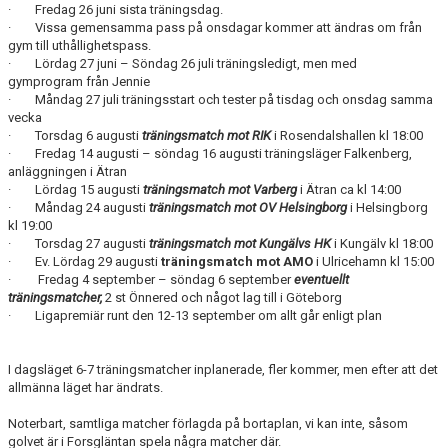
· Fredag 26 juni sista träningsdag.
· Vissa gemensamma pass på onsdagar kommer att ändras om från
gym till uthållighetspass.
· Lördag 27 juni – Söndag 26 juli träningsledigt, men med
gymprogram från Jennie
· Måndag 27 juli träningsstart och tester på tisdag och onsdag samma
vecka
· Torsdag 6 augusti
träningsmatch mot RIK
i Rosendalshallen kl 18:00
· Fredag 14 augusti – söndag 16 augusti träningsläger Falkenberg,
anläggningen i Ätran
· Lördag 15 augusti
träningsmatch mot Varberg
i Ätran ca kl 14:00
· Måndag 24 augusti
träningsmatch mot OV Helsingborg
i Helsingborg
kl 19:00
· Torsdag 27 augusti
träningsmatch mot Kungälvs HK
i Kungälv kl 18:00
· Ev. Lördag 29 augusti
träningsmatch mot AMO
i Ulricehamn kl 15:00
· Fredag 4 september – söndag 6 september
eventuellt
träningsmatcher,
2 st Önnered och något lag till i Göteborg
· Ligapremiär runt den 12-13 september om allt går enligt plan
I dagsläget 6-7 träningsmatcher inplanerade, fler kommer, men efter att det
allmänna läget har ändrats.
Noterbart, samtliga matcher förlagda på bortaplan, vi kan inte, såsom
golvet är i Forsgläntan spela några matcher där.