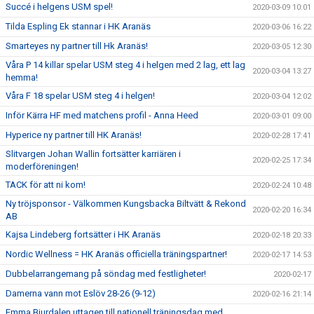
Succé i helgens USM spel!
2020-03-09 10:01
Tilda Espling Ek stannar i HK Aranäs
2020-03-06 16:22
Smarteyes ny partner till Hk Aranäs!
2020-03-05 12:30
Våra P 14 killar spelar USM steg 4 i helgen med 2 lag, ett lag
2020-03-04 13:27
hemma!
Våra F 18 spelar USM steg 4 i helgen!
2020-03-04 12:02
Inför Kärra HF med matchens profil - Anna Heed
2020-03-01 09:00
Hyperice ny partner till HK Aranäs!
2020-02-28 17:41
Slitvargen Johan Wallin fortsätter karriären i
2020-02-25 17:34
moderföreningen!
TACK för att ni kom!
2020-02-24 10:48
Ny tröjsponsor - Välkommen Kungsbacka Biltvätt & Rekond
2020-02-20 16:34
AB
Kajsa Lindeberg fortsätter i HK Aranäs
2020-02-18 20:33
Nordic Wellness = HK Aranäs officiella träningspartner!
2020-02-17 14:53
Dubbelarrangemang på söndag med festligheter!
2020-02-17
Damerna vann mot Eslöv 28-26 (9-12)
2020-02-16 21:14
Emma Bjurdalen uttagen till nationell träningsdag med