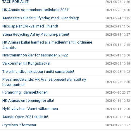
TACK FÖR ALLT!
2021-05-27 11:50
HK Aranäs sommarhandbollskola 2021!
2021-05-26 14:20
Aranäsare kallade till fysdag med U-landslag!
2021-05-24 10:15
Nico spelar EM kval med Finland!
2021-05-19 11:06
Stena Recycling AB ny Platinum-partner!
2021-05-18 10:27
HK Aranäs kallar härmed alla medlemmar till ordinarie
2021-05-11 17:15
årsmöte
Nya tränartrion klar för säsongen 21-22
2021-05-11 15:00
Välkommen till Kungsbacka!
2021-05-04 10:38
Tre elithandbollsklubbar i unikt samarbete!
2021-04-28 11:03
Pressmeddelande: HK Aranäs presenterar stolt ny
2021-04-27 11:30
huvudpartner!
Förändring i damsektionen
2021-04-20 20:57
HK Aranäs en förening för alla!
2021-04-16 10:52
Nyförvärv herr! Varmt välkommen...
2021-04-14 12:00
Aranäs Open 2021 ställs in!
2021-03-31 11:14
Styrelsen informerar
2021-03-29 10:27