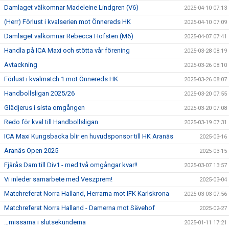
Damlaget välkomnar Madeleine Lindgren (V6)
2025-04-10 07:13
(Herr) Förlust i kvalserien mot Önnereds HK
2025-04-10 07:09
Damlaget välkomnar Rebecca Hofsten (M6)
2025-04-07 07:41
Handla på ICA Maxi och stötta vår förening
2025-03-28 08:19
Avtackning
2025-03-26 08:10
Förlust i kvalmatch 1 mot Önnereds HK
2025-03-26 08:07
Handbollsligan 2025/26
2025-03-20 07:55
Glädjerus i sista omgången
2025-03-20 07:08
Redo för kval till Handbollsligan
2025-03-19 07:31
ICA Maxi Kungsbacka blir en huvudsponsor till HK Aranäs
2025-03-16
Aranäs Open 2025
2025-03-15
Fjärås Dam till Div1 - med två omgångar kvar!!
2025-03-07 13:57
Vi inleder samarbete med Veszprem!
2025-03-04
Matchreferat Norra Halland, Herrarna mot IFK Karlskrona
2025-03-03 07:56
Matchreferat Norra Halland - Damerna mot Sävehof
2025-02-27
…missarna i slutsekunderna
2025-01-11 17:21