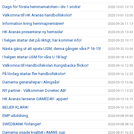
Dags för första hemmamatchen i div 1 södra!
2020-10-01 10:13
Välkomna till HK Aranäs handbollskolor!
2020-10-01 10:00
Information kring hemmapremiären!
2020-09-26 11:13
HK Aranäs presenterar ny hemsida!
2020-09-25 13:43
I helgen startar det på riktigt, här kommer info!
2020-09-25 10:17
Nästa gäng ut att spela USM, denna gången våra P 16-15!
2020-09-25 10:04
I helgen startar USM för våra U 18 lag!
2020-09-18 14:07
Välkomna till Handbollskolan Kungsbacka flickor!
2020-09-16 12:30
På lördag startar fler handbollskolor!
2020-09-16 12:25
Damerna generalrepar i Alingsås!
2020-09-15 15:06
NY partner - Välkommen Dovetec AB!
2020-09-11 13:25
HK Aranäs lanserar GAMEDAY- appen!
2020-09-10 16:19
BEIJER KLARA!
2020-09-10 16:07
EMP utbildning
2020-09-08 09:48
SWEDBANK förlänger!
2020-09-08 08:16
Damerna visade kvalitet i AMWE cup
2020-08-31 16:53