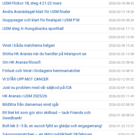
USM Flickor 18, steg 4 21-22 mars
2026-03-18 08:42
Andra Aranäslaget klart för USM finaler
2026-03-15 18:30
Gruppseger och klart för finalspel i USM P18
2026-03-09 08:34
USM steg 4 i Kungsbacka sporthall
2026-03-06 17:12
2026-03-02 13:40
Vinst i båda matcherna helgen
2026-02-28 19:26
Stötta HK Aranäs när du handlar på Intersport.se
2026-02-26 13:38
Om HK Aranäs filosofi
2026-02-25 08:46
Förlust och Vinst i lördagens hemmamatcher
2026-02-16 08:31
VI STÅR UPP MOT CANCER
2026-02-12 09:32
Just nu problem med vår säljkod på ICA
2026-02-09 16:05
HK Aranäs i USM 2025/26
2026-02-05 11:49
BildXtra från damernas vinst igår
2026-02-02 08:30
Ett litet kit som gör stor skillnad – tack Friends och
2026-01-28 08:54
Swedbank!
Boll-lek 3–5 år, en succé fylld av glädje och engagemang!
2026-01-23 15:57
3-kronorsmatchen – en riktig publikfest! 28 februari
2026-01-19