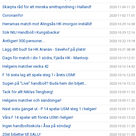
Skärpta råd för att minska smittspridning i Halland!
2020-11-04 11:25
Coronainfo!
2020-11-02 11:01
Herrarnas match mot Alingsås HK imorgon inställd!
2020-10-29 16:58
Sök NIU Handboll i Kungsbacka!
2020-10-29 12:16
Äntligen! 300 personer....
2020-10-22 19:18
Lägg ditt bud! Se HK Aranäs - Sävehof på plats!
2020-10-21 08:48
Dags för match i div 1 södra, Fjärås HK - Mantorp
2020-10-19 12:51
Helgens matcher vecka 42
2020-10-16 14:42
F 16 sista lag att spela steg 1 i årets USM!
2020-10-16 12:03
Sugen på "Live" handboll? Buda hem din biljett...
2020-10-14 15:12
Tack för allt Niklas Tengberg!
2020-10-09 11:55
Helgens matcher och sändningar!
2020-10-09 11:20
Näst sista gänget ut - P 14 spelar USM steg 1 i helgen!
2020-10-09 11:07
Våra F 14 spelar sitt första USM i helgen!
2020-10-02 13:52
Ingen handbollsskola i Åsa på söndag!
2020-10-02 11:20
20st biljetter till SALU!
2020-10-02 11:00