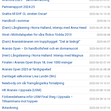
2025-06-23 09:07
Partnerrapport 2024-25
2025-06-17 12:36
Grattis till EHF CL vinsten Oscar!
2025-06-16 10:35
Handboll i sommar
2025-06-15
(Dam) Långläsning i Norra Halland, intervju med Anna Heed
2025-06-09 20:36
Vinst i Mölndalspelen för våra flickor födda 2013
2025-06-08
(Dam) Aranästränaren om truppbygget: "Det är läskigt"
2025-06-07
Aranäs Open – En handbollsfest och en domarsuccé
2025-06-03 07:43
(Herr) Långsläsning i Norra Halland: Intervju med Magnus
2025-06-03 07:41
Finalen i Aranäs Open Boys 18, över 1000 visingar
2025-06-02 07:49
Aranäs Open 2025 är färdigspelad
2025-05-26 08:38
Damlaget välkomnar Lisa Lundin (9m)
2025-05-22 12:26
Newbody om vår framgångsrika försäljning
2025-05-14 10:51
HK Aranäs i Uppsala (USM)
2025-05-08 10:04
Förberedelserna inför USM Final Steg i Uppsala –
2025-04-28 16:10
Tillsammans mot toppen
Avtackning
2025-04-10 07:16