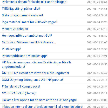
Preliminära datum för kvalet till Handbollsligan
2021-03-20 10:54
Tillfälligt stängt på kansliet!
2021-03-17 14:58
Sista omgångarna + kvalspel!
2021-03-08 09:39
Inga matcher i mars för 2005 och yngre!
2021-02-24 13:23
Vinnare 21 februari
2021-02-22 17:18
Herrlaget inför bortamötet mot GUIF
2021-02-18 15:30
Nyförvärv...Välkommen till HK Aranäs....
2021-02-12 12:00
Vi ställer upp!
2021-02-09 09:58
Pressmeddelande VI ställer upp!
2021-02-09 09:21
HK Aranäs arrangerar distansföreläsningar för alla
2021-02-08 10:55
ungdomsledare!
ÄNTLIGEN!!! Beslut om idrott för äldre ungdomar
2021-02-05 14:47
D&M Uthyrning Entreprenad AB - NY partner!
2021-02-05 09:14
Från Island till Kungsbacka!
2021-01-29 09:37
NYFÖRVÄRV H6 (Herrar)!
2021-01-25 15:19
Hallarna åter öppna för de som är födda 05 och yngre!
2021-01-25 13:09
Inbjudan interna distansföreläsningar till alla Aranäsledare!
2021-01-25 10:42