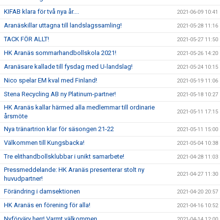
KIFAB klara för två nya år....
2021-06-09 10:41
Aranäskillar uttagna till landslagssamling!
2021-05-28 11:16
TACK FÖR ALLT!
2021-05-27 11:50
HK Aranäs sommarhandbollskola 2021!
2021-05-26 14:20
Aranäsare kallade till fysdag med U-landslag!
2021-05-24 10:15
Nico spelar EM kval med Finland!
2021-05-19 11:06
Stena Recycling AB ny Platinum-partner!
2021-05-18 10:27
HK Aranäs kallar härmed alla medlemmar till ordinarie
2021-05-11 17:15
årsmöte
Nya tränartrion klar för säsongen 21-22
2021-05-11 15:00
Välkommen till Kungsbacka!
2021-05-04 10:38
Tre elithandbollsklubbar i unikt samarbete!
2021-04-28 11:03
Pressmeddelande: HK Aranäs presenterar stolt ny
2021-04-27 11:30
huvudpartner!
Förändring i damsektionen
2021-04-20 20:57
HK Aranäs en förening för alla!
2021-04-16 10:52
Nyförvärv herr! Varmt välkommen...
2021-04-14 12:00