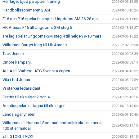
Herrlaget bjöd på öppen träning
2024-09-03 15:55
Handbollssommaren 2024
2024-08-13 10:25
F16 och P16 spelar finalspel i Ungdoms-SM 26-28 maj
2024-04-24 11:05
HK Aranäs F16 till Ungdoms-SM steg 5
2024-03-18 15:37
Tre lag spelar Ungdoms-SM steg 4 till helgen 9-10 mars
2024-03-06 15:22
Välkomna Burger King till Hk Aranäs
2022-12-02 08:30
Tack Jennie!
2022-08-09 08:39
Cmore kampanj!
2022-08-08 09:14
ALLA till Varberg! ATG Svenska cupen
2022-08-04 10:32
Vila i frid Johan
2022-08-03 09:59
Vi stärker ledarsidan!
2022-08-02 08:57
Grattis till riksläger 2 och 4!
2022-07-26 10:16
Aranässpelare uttagna till riksläger!
2022-06-13 10:04
Landslagsnyheter!
2022-06-01 10:46
Välkomna till Hummel Sommarhandbollskola - nu mer än
2022-05-30 11:15
100 st anmälda!
ETT STORT TACK!
2022-05-24 14:15