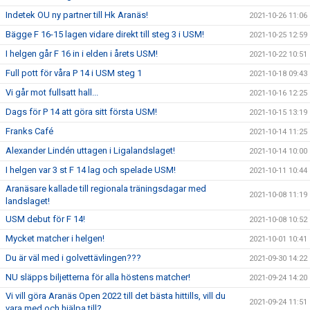
Indetek OU ny partner till Hk Aranäs!
2021-10-26 11:06
Bägge F 16-15 lagen vidare direkt till steg 3 i USM!
2021-10-25 12:59
I helgen går F 16 in i elden i årets USM!
2021-10-22 10:51
Full pott för våra P 14 i USM steg 1
2021-10-18 09:43
Vi går mot fullsatt hall...
2021-10-16 12:25
Dags för P 14 att göra sitt första USM!
2021-10-15 13:19
Franks Café
2021-10-14 11:25
Alexander Lindén uttagen i Ligalandslaget!
2021-10-14 10:00
I helgen var 3 st F 14 lag och spelade USM!
2021-10-11 10:44
Aranäsare kallade till regionala träningsdagar med
2021-10-08 11:19
landslaget!
USM debut för F 14!
2021-10-08 10:52
Mycket matcher i helgen!
2021-10-01 10:41
Du är väl med i golvettävlingen???
2021-09-30 14:22
NU släpps biljetterna för alla höstens matcher!
2021-09-24 14:20
Vi vill göra Aranäs Open 2022 till det bästa hittills, vill du
2021-09-24 11:51
vara med och hjälpa till?