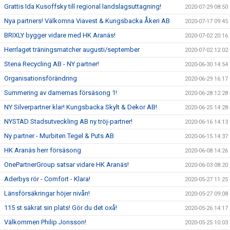
Grattis Ida Kusoffsky till regional landslagsuttagning!
2020-07-29 08:50
Nya partners! Välkomna Viavest & Kungsbacka Åkeri AB
2020-07-17 09:45
BRIXLY bygger vidare med HK Aranäs!
2020-07-02 20:16
Herrlaget träningsmatcher augusti/september
2020-07-02 12:02
Stena Recycling AB - NY partner!
2020-06-30 14:54
Organisationsförändring
2020-06-29 16:17
Summering av damernas försäsong 1!
2020-06-28 12:28
NY Silverpartner klar! Kungsbacka Skylt & Dekor AB!
2020-06-25 14:28
NYSTAD Stadsutveckling AB ny tröj-partner!
2020-06-16 14:13
Ny partner - Murbiten Tegel & Puts AB
2020-06-15 14:37
HK Aranäs herr försäsong
2020-06-08 14:26
OnePartnerGroup satsar vidare HK Aranäs!
2020-06-03 08:20
Aderbys rör - Comfort - Klara!
2020-05-27 11:25
Länsförsäkringar höjer nivån!
2020-05-27 09:08
115 st säkrat sin plats! Gör du det oxå!
2020-05-26 14:17
Välkommen Philip Jonsson!
2020-05-25 10:03