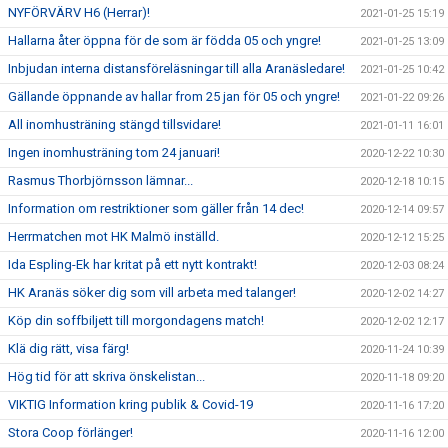
NYFÖRVÄRV H6 (Herrar)!
2021-01-25 15:19
Hallarna åter öppna för de som är födda 05 och yngre!
2021-01-25 13:09
Inbjudan interna distansföreläsningar till alla Aranäsledare!
2021-01-25 10:42
Gällande öppnande av hallar from 25 jan för 05 och yngre!
2021-01-22 09:26
All inomhusträning stängd tillsvidare!
2021-01-11 16:01
Ingen inomhusträning tom 24 januari!
2020-12-22 10:30
Rasmus Thorbjörnsson lämnar...
2020-12-18 10:15
Information om restriktioner som gäller från 14 dec!
2020-12-14 09:57
Herrmatchen mot HK Malmö inställd.
2020-12-12 15:25
Ida Espling-Ek har kritat på ett nytt kontrakt!
2020-12-03 08:24
HK Aranäs söker dig som vill arbeta med talanger!
2020-12-02 14:27
Köp din soffbiljett till morgondagens match!
2020-12-02 12:17
Klä dig rätt, visa färg!
2020-11-24 10:39
Hög tid för att skriva önskelistan...
2020-11-18 09:20
VIKTIG Information kring publik & Covid-19
2020-11-16 17:20
Stora Coop förlänger!
2020-11-16 12:00