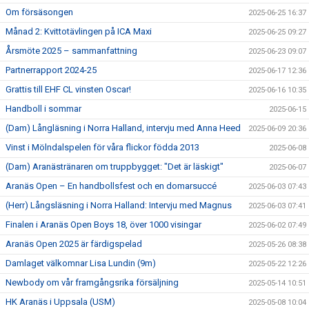
Om försäsongen
2025-06-25 16:37
Månad 2: Kvittotävlingen på ICA Maxi
2025-06-25 09:27
Årsmöte 2025 – sammanfattning
2025-06-23 09:07
Partnerrapport 2024-25
2025-06-17 12:36
Grattis till EHF CL vinsten Oscar!
2025-06-16 10:35
Handboll i sommar
2025-06-15
(Dam) Långläsning i Norra Halland, intervju med Anna Heed
2025-06-09 20:36
Vinst i Mölndalspelen för våra flickor födda 2013
2025-06-08
(Dam) Aranästränaren om truppbygget: "Det är läskigt"
2025-06-07
Aranäs Open – En handbollsfest och en domarsuccé
2025-06-03 07:43
(Herr) Långsläsning i Norra Halland: Intervju med Magnus
2025-06-03 07:41
Finalen i Aranäs Open Boys 18, över 1000 visingar
2025-06-02 07:49
Aranäs Open 2025 är färdigspelad
2025-05-26 08:38
Damlaget välkomnar Lisa Lundin (9m)
2025-05-22 12:26
Newbody om vår framgångsrika försäljning
2025-05-14 10:51
HK Aranäs i Uppsala (USM)
2025-05-08 10:04