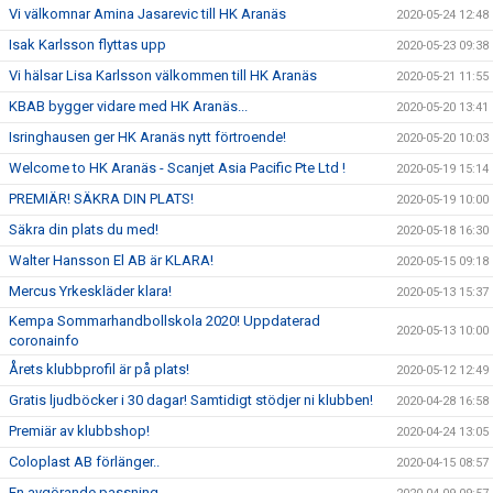
Vi välkomnar Amina Jasarevic till HK Aranäs
2020-05-24 12:48
Isak Karlsson flyttas upp
2020-05-23 09:38
Vi hälsar Lisa Karlsson välkommen till HK Aranäs
2020-05-21 11:55
KBAB bygger vidare med HK Aranäs...
2020-05-20 13:41
Isringhausen ger HK Aranäs nytt förtroende!
2020-05-20 10:03
Welcome to HK Aranäs - Scanjet Asia Pacific Pte Ltd !
2020-05-19 15:14
PREMIÄR! SÄKRA DIN PLATS!
2020-05-19 10:00
Säkra din plats du med!
2020-05-18 16:30
Walter Hansson El AB är KLARA!
2020-05-15 09:18
Mercus Yrkeskläder klara!
2020-05-13 15:37
Kempa Sommarhandbollskola 2020! Uppdaterad
2020-05-13 10:00
coronainfo
Årets klubbprofil är på plats!
2020-05-12 12:49
Gratis ljudböcker i 30 dagar! Samtidigt stödjer ni klubben!
2020-04-28 16:58
Premiär av klubbshop!
2020-04-24 13:05
Coloplast AB förlänger..
2020-04-15 08:57
En avgörande passning