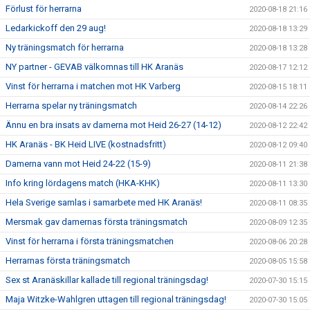
Förlust för herrarna
2020-08-18 21:16
Ledarkickoff den 29 aug!
2020-08-18 13:29
Ny träningsmatch för herrarna
2020-08-18 13:28
NY partner - GEVAB välkomnas till HK Aranäs
2020-08-17 12:12
Vinst för herrarna i matchen mot HK Varberg
2020-08-15 18:11
Herrarna spelar ny träningsmatch
2020-08-14 22:26
Ännu en bra insats av damerna mot Heid 26-27 (14-12)
2020-08-12 22:42
HK Aranäs - BK Heid LIVE (kostnadsfritt)
2020-08-12 09:40
Damerna vann mot Heid 24-22 (15-9)
2020-08-11 21:38
Info kring lördagens match (HKA-KHK)
2020-08-11 13:30
Hela Sverige samlas i samarbete med HK Aranäs!
2020-08-11 08:35
Mersmak gav damernas första träningsmatch
2020-08-09 12:35
Vinst för herrarna i första träningsmatchen
2020-08-06 20:28
Herrarnas första träningsmatch
2020-08-05 15:58
Sex st Aranäskillar kallade till regional träningsdag!
2020-07-30 15:15
Maja Witzke-Wahlgren uttagen till regional träningsdag!
2020-07-30 15:05