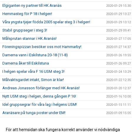
Elgiganten ny partner till HK Aranäs
2020-01-29 15:30
Hemmasteg för P 18 i helgen!
2020-01-29 13:27
Våra yngsta tjejer födda 2005 spelar steg 3 i helgen!
2020-01-29 13:12
Stabil gruppseger i steg 3!
2020-01-29 09:41
Målsprutan stannar i HK Aranäs!
2020-01-27 17:05
Föreningspizzan besöker oss mot Hammarby!
2020-01-27 14:37
Damerna vann i Eskilstuna 20-18 (11-8)
2020-01-26 19:55
Damerna åker till Eskilstuna
2020-01-26 09:27
I helgen spelar våra F 16 USM steg 3!
2020-01-24 13:29
Målvaktsgardet intakt, Simon är klar!
2020-01-22 12:35
Andreas Jonasson förlänger med HK Aranäs!
2020-01-20 12:37
Nytt USM steg i helgen, denna gången P 16!
2020-01-16 10:00
Idel gruppsegrar för våra lag i helgens USM!
2020-01-15 11:11
Aranäsare på tunga poster under EM!
2020-01-09 15:05
Niko Djordjevic + HK Aranäs = 2 nya år tillsammans!
2020-01-09 13:00
Fyll Lillekärrshallen med Aranäsare!
För att hemsidan ska fungera korrekt använder vi nödvändiga
2019-11-28 11:03