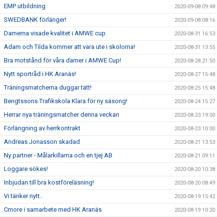
EMP utbildning
2020-09-08 09:48
SWEDBANK förlänger!
2020-09-08 08:16
Damerna visade kvalitet i AMWE cup
2020-08-31 16:53
Adam och Tilda kommer att vara ute i skolorna!
2020-08-31 13:55
Bra motstånd för våra damer i AMWE Cup!
2020-08-28 21:50
Nytt sportråd i HK Aranäs!
2020-08-27 15:48
Träningsmatcherna duggar tätt!
2020-08-25 15:48
Bengtssons Trafikskola Klara för ny säsong!
2020-08-24 15:27
Herrar nya träningsmatcher denna veckan
2020-08-23 19:00
Förlängning av herrkontrakt
2020-08-23 10:00
Andreas Jonasson skadad
2020-08-21 13:53
Ny partner - Målarkillarna och en tjej AB
2020-08-21 09:11
Loggare sökes!
2020-08-20 10:38
Inbjudan till bra kostföreläsning!
2020-08-20 08:49
Vi tänker nytt..
2020-08-19 15:42
Cmore i samarbete med HK Aranäs
2020-08-19 10:20