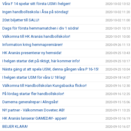
Våra F 14 spelar sitt första USM i helgen!
2020-10-02 13:52
Ingen handbollsskola i Åsa på söndag!
2020-10-02 11:20
20st biljetter till SALU!
2020-10-02 11:00
Dags för första hemmamatchen i div 1 södra!
2020-10-01 10:13
Välkomna till HK Aranäs handbollskolor!
2020-10-01 10:00
Information kring hemmapremiären!
2020-09-26 11:13
HK Aranäs presenterar ny hemsida!
2020-09-25 13:43
I helgen startar det på riktigt, här kommer info!
2020-09-25 10:17
Nästa gäng ut att spela USM, denna gången våra P 16-15!
2020-09-25 10:04
I helgen startar USM för våra U 18 lag!
2020-09-18 14:07
Välkomna till Handbollskolan Kungsbacka flickor!
2020-09-16 12:30
På lördag startar fler handbollskolor!
2020-09-16 12:25
Damerna generalrepar i Alingsås!
2020-09-15 15:06
NY partner - Välkommen Dovetec AB!
2020-09-11 13:25
HK Aranäs lanserar GAMEDAY- appen!
2020-09-10 16:19
BEIJER KLARA!
2020-09-10 16:07