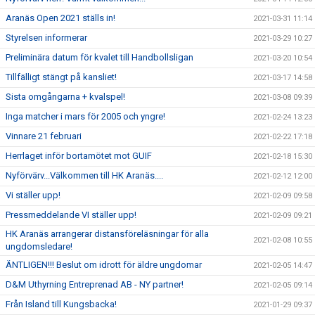
Aranäs Open 2021 ställs in!
2021-03-31 11:14
Styrelsen informerar
2021-03-29 10:27
Preliminära datum för kvalet till Handbollsligan
2021-03-20 10:54
Tillfälligt stängt på kansliet!
2021-03-17 14:58
Sista omgångarna + kvalspel!
2021-03-08 09:39
Inga matcher i mars för 2005 och yngre!
2021-02-24 13:23
Vinnare 21 februari
2021-02-22 17:18
Herrlaget inför bortamötet mot GUIF
2021-02-18 15:30
Nyförvärv...Välkommen till HK Aranäs....
2021-02-12 12:00
Vi ställer upp!
2021-02-09 09:58
Pressmeddelande VI ställer upp!
2021-02-09 09:21
HK Aranäs arrangerar distansföreläsningar för alla
2021-02-08 10:55
ungdomsledare!
ÄNTLIGEN!!! Beslut om idrott för äldre ungdomar
2021-02-05 14:47
D&M Uthyrning Entreprenad AB - NY partner!
2021-02-05 09:14
Från Island till Kungsbacka!
2021-01-29 09:37