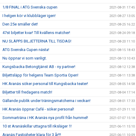
1/8 FINAL i ATG Svenska cupen
2021-08-31 17:45
I helgen kör vi klubbläger igen!
2021-08-27 13:05
Den 25e smäller det!
2021-08-25 16:22
47st biljetter kvar! Till kvällens matcher!
2021-08-24 09:18
NU SLÄPPS BILJETTERNA TILL TISDAG!
2021-08-20 11:10
ATG Svenska Cupen nästa!
2021-08-15 18:43
Nu öppnar vi som vanligt.
2021-08-13 10:43
Kungsbacka Betongtjänst AB - ny partner!
2021-08-12 12:38
Biljettsläpp för helgens Team Sportia Open!
2021-08-11 13:38
HK Aranäs söker personal till Kungsbacka teater!
2021-08-05 14:58
Biljetter till fredagens match!
2021-08-04 17:14
Gällande publik under träningsmatcherna i veckan!
2021-08-01 17:33
HK Aranäs öppnar Café - söker personal!
2021-07-29 11:10
Sommarträna i HK Aranäs nya profil från hummel!
2021-07-07 15:18
10 st Aranäskillar uttagna till riksläger 1!
2021-06-11 15:10
Aranäs Fastigheter klara för 3 år!!!
2021-06-11 10:09