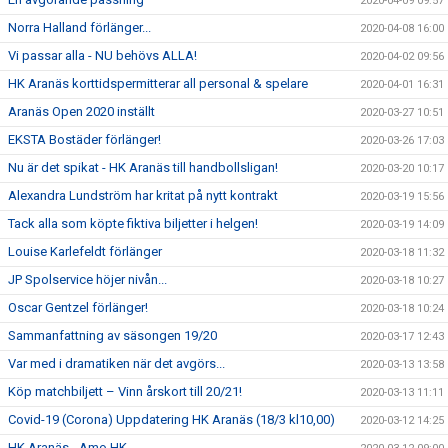
2020-04-09 09:57
Norra Halland förlänger...
2020-04-08 16:00
Vi passar alla - NU behövs ALLA!
2020-04-02 09:56
HK Aranäs korttidspermitterar all personal & spelare
2020-04-01 16:31
Aranäs Open 2020 inställt
2020-03-27 10:51
EKSTA Bostäder förlänger!
2020-03-26 17:03
Nu är det spikat - HK Aranäs till handbollsligan!
2020-03-20 10:17
Alexandra Lundström har kritat på nytt kontrakt
2020-03-19 15:56
Tack alla som köpte fiktiva biljetter i helgen!
2020-03-19 14:09
Louise Karlefeldt förlänger
2020-03-18 11:32
JP Spolservice höjer nivån...
2020-03-18 10:27
Oscar Gentzel förlänger!
2020-03-18 10:24
Sammanfattning av säsongen 19/20
2020-03-17 12:43
Var med i dramatiken när det avgörs...
2020-03-13 13:58
Köp matchbiljett – Vinn årskort till 20/21!
2020-03-13 11:11
Covid-19 (Corona) Uppdatering HK Aranäs (18/3 kl10,00)
2020-03-12 14:25
HK Aranäs - Amo HK