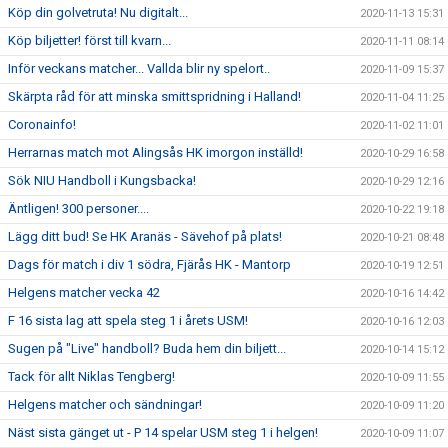
Köp din golvetruta! Nu digitalt...
2020-11-13 15:31
Köp biljetter! först till kvarn...
2020-11-11 08:14
Inför veckans matcher... Vallda blir ny spelort..
2020-11-09 15:37
Skärpta råd för att minska smittspridning i Halland!
2020-11-04 11:25
Coronainfo!
2020-11-02 11:01
Herrarnas match mot Alingsås HK imorgon inställd!
2020-10-29 16:58
Sök NIU Handboll i Kungsbacka!
2020-10-29 12:16
Äntligen! 300 personer....
2020-10-22 19:18
Lägg ditt bud! Se HK Aranäs - Sävehof på plats!
2020-10-21 08:48
Dags för match i div 1 södra, Fjärås HK - Mantorp
2020-10-19 12:51
Helgens matcher vecka 42
2020-10-16 14:42
F 16 sista lag att spela steg 1 i årets USM!
2020-10-16 12:03
Sugen på "Live" handboll? Buda hem din biljett...
2020-10-14 15:12
Tack för allt Niklas Tengberg!
2020-10-09 11:55
Helgens matcher och sändningar!
2020-10-09 11:20
Näst sista gänget ut - P 14 spelar USM steg 1 i helgen!
2020-10-09 11:07