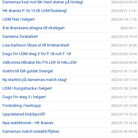
Damernas kval mot BK Heid startar på lördag!
2022-03-23 09:53
HK Aranäs P 16-15 till USM finalsteg!
2022-03-21 17:41
USM fest i helgen!
2022-03-18 11:25
8 st Aranäsare uttagna till riksläger!
2022-03-11
Damerna förstärker!
2022-02-10 19:49
Lisa Karlsson lånas ut till Kristianstad!
2022-02-07 20:00
Dags för USM steg 3 för P 18 och F 14!
2022-02-04 10:04
Välkomna tillbaka! NU FYLLER VI HALLEN!
2022-02-03 09:00
Grattis till EM guldet Sverige!
2022-01-31 11:00
Ny starttid på damernas match idag!
2022-01-29 11:59
USM i Kungsbacka i helgen!
2022-01-28 10:40
Dags för steg 3 i helgen!
2022-01-21 10:09
Förändring i herrtrupp
2022-01-20 12:00
Uppdaterad klubbprofil!
2022-01-19 14:22
Nya restriktioner - HK Aranäs
2022-01-10 14:50
Damernas match inställd/flyttas
2022-01-06 09:59