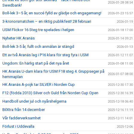
2026-01-28 08:54
Swedbank!
Boll-lek 3–5 år, en succé fylld av glädje och engagemang!
2026-01-23 15:57
3-kronorsmatchen – en riktig publikfest! 28 februari
2026-01-19
USM Flickor 16 Steg tre spelades i helgen
2026-01-18 17:00
Nyheter HK Aranäs
2026-01-14 09:21
Boll-lek 3-5 år, fullt och anmälan är stängd
2026-01-13
Ett av två Aranäs lag i P16 klara för steg fyra i USM
2026-01-12 11:07
Ungdom: En härlig start på det nya året
2026-01-08 11:00
HK Aranäs U-dam klara för USM F18 steg 4. Gruppseger på
2026-01-07 08:00
hemmaplan
HK Aranäs A-pojk tar SILVER i Norden Cup
2025-12-30 17:30
F12 (födda 2013) Silver och Guld från Norden Cup Open
2025-12-30 16:39
Handboll under jul och nyårshelgerna
2025-12-18 06:40
BilXtra från 14 december
2025-12-16 11:19
Vår fadderverksamhet
2025-12-11 14:01
Förlust i Uddevalla
2025-12-06