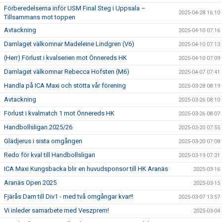
Förberedelserna inför USM Final Steg i Uppsala –
2025-04-28 16:10
Tillsammans mot toppen
Avtackning
2025-04-10 07:16
Damlaget välkomnar Madeleine Lindgren (V6)
2025-04-10 07:13
(Herr) Förlust i kvalserien mot Önnereds HK
2025-04-10 07:09
Damlaget välkomnar Rebecca Hofsten (M6)
2025-04-07 07:41
Handla på ICA Maxi och stötta vår förening
2025-03-28 08:19
Avtackning
2025-03-26 08:10
Förlust i kvalmatch 1 mot Önnereds HK
2025-03-26 08:07
Handbollsligan 2025/26
2025-03-20 07:55
Glädjerus i sista omgången
2025-03-20 07:08
Redo för kval till Handbollsligan
2025-03-19 07:31
ICA Maxi Kungsbacka blir en huvudsponsor till HK Aranäs
2025-03-16
Aranäs Open 2025
2025-03-15
Fjärås Dam till Div1 - med två omgångar kvar!!
2025-03-07 13:57
Vi inleder samarbete med Veszprem!
2025-03-04