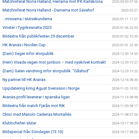
Matchreferat Norra Halland, Herrarna mot IFK Karlskrona
2025-03-03 07:56
Matchreferat Norra Halland - Damerna mot Sävehof
2025-02-27
…missarna i slutsekunderna
2025-01-11 17:21
Vinster i Tygrikesnatta 2025
2025-01-06 22:03
Bildextra från publikfesten 29 december
2025-01-02 10:30
HK Aranäs i Norden Cup
2025-01-01 22:30
(Dam) Seger inför storpublik
2024-12-30 14:50
(Herr) Visade vägen mot jumbon – med nyskrivet kontrakt
2024-12-29 19:27
(Dam) Galen vändning inför storpublik: ”Gåshud”
2024-12-29 19:25
Ny partner till HK Aranäs
2024-12-16 08:36
Uppdatering kring Agust Svensson i Norge
2024-11-25 10:52
Aranäs-profil levererar i spanska ligan
2024-11-14 08:48
Bildextra från match Fjärås mot RIK
2024-11-09 08:17
Clinic med Manolo Cadenas Montañés
2024-11-08 07:56
Klubbchefen slutar
2024-10-17 08:29
Bildspecial från Söndagen (13.10)
2024-10-17 08:26