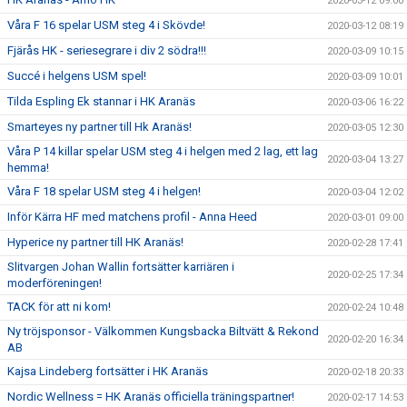
2020-03-12 09:00
Våra F 16 spelar USM steg 4 i Skövde!
2020-03-12 08:19
Fjärås HK - seriesegrare i div 2 södra!!!
2020-03-09 10:15
Succé i helgens USM spel!
2020-03-09 10:01
Tilda Espling Ek stannar i HK Aranäs
2020-03-06 16:22
Smarteyes ny partner till Hk Aranäs!
2020-03-05 12:30
Våra P 14 killar spelar USM steg 4 i helgen med 2 lag, ett lag
2020-03-04 13:27
hemma!
Våra F 18 spelar USM steg 4 i helgen!
2020-03-04 12:02
Inför Kärra HF med matchens profil - Anna Heed
2020-03-01 09:00
Hyperice ny partner till HK Aranäs!
2020-02-28 17:41
Slitvargen Johan Wallin fortsätter karriären i
2020-02-25 17:34
moderföreningen!
TACK för att ni kom!
2020-02-24 10:48
Ny tröjsponsor - Välkommen Kungsbacka Biltvätt & Rekond
2020-02-20 16:34
AB
Kajsa Lindeberg fortsätter i HK Aranäs
2020-02-18 20:33
Nordic Wellness = HK Aranäs officiella träningspartner!
2020-02-17 14:53