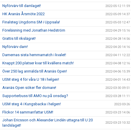
Nyförvärv till damlaget!
2022-05-12 11:59
HK Aranäs Årsmöte 2022
2022-05-09 14:37
Finalsteg Ungdoms SM i Uppsala!
2022-05-03 12:47
Föreläsning med Jonathan Hedström
2022-04-29 15:16
Grattis till rikslägret!
2022-04-28 14:56
Nyförvärv dam!
2022-04-20 14:16
Damernas sista hemmamatch i kvalet!
2022-04-11 12:22
Knappt 200 platser kvar till kvällens match!
2022-04-08 12:16
Över 250 lag anmälda till Aranäs Open!
2022-04-06 15:39
USM steg 4 för våra U 18 i helgen!
2022-04-01 14:43
Aranäs Open söker fler domare!
2022-03-30 09:51
Supporterbuss till AMO nu på onsdag?
2022-03-28 11:11
USM steg 4 i Kungsbacka i helgen!
2022-03-26
Flickor 14 sammanfattar USM!
2022-03-23 14:06
Johan Ericsson och Alexander Lindén uttagna till U 20
2022-03-23 10:32
landslaget!