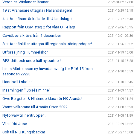
Veronica Wislander lämnar!
2022-01-02 12:00
19 st Aranäsare uttagna i Hallandslagen!
2021-12-29 15:15
4 st Aranäsare är kallade till U-landslaget
2021-12-17 16:48
Rapport från USM steg 2 för våra U 14 lag!
2021-12-06 10:15
Covidbevis krävs från 1 december
2021-12-01 09:36
8 st Aranäskillar uttagna till regionala träningsdagar!
2021-11-26 10:52
Utförsäljning Hummelskor
2021-11-19 16:00
APS drift och underhåll ny partner!
2021-11-15 13:28
Linus Mårtensson ny huvudansvarig för P 16-15 from
2021-11-10 16:59
säsongen 22/23!
Handboll i skolan!
2021-11-10 10:45
Insamlingen " Josés minne"
2021-11-09 14:37
Owe Bergsten & Nintendo klara för HK Aranäs!
2021-11-09 11:24
Varmt välkomna till Aranäs Open 2022!
2021-11-08 16:23
Nyförvärv till herrtruppen!
2021-11-08 11:59
Vila i frid José
2021-10-29 14:22
Sök till NIU Kungsbacka!
2021-10-27 15:00