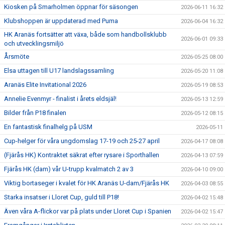
Kiosken på Smarholmen öppnar för säsongen
2026-06-11 16:32
Klubshoppen är uppdaterad med Puma
2026-06-04 16:32
HK Aranäs fortsätter att växa, både som handbollsklubb
2026-06-01 09:33
och utvecklingsmiljö
Årsmöte
2026-05-25 08:00
Elsa uttagen till U17 landslagssamling
2026-05-20 11:08
Aranäs Elite Invitational 2026
2026-05-19 08:53
Annelie Evenmyr - finalist i årets eldsjäl!
2026-05-13 12:59
Bilder från P18 finalen
2026-05-12 08:15
En fantastisk finalhelg på USM
2026-05-11
Cup-helger för våra ungdomslag 17-19 och 25-27 april
2026-04-17 08:08
(Fjärås HK) Kontraktet säkrat efter rysare i Sporthallen
2026-04-13 07:59
Fjärås HK (dam) vår U-trupp kvalmatch 2 av 3
2026-04-10 09:00
Viktig bortaseger i kvalet för HK Aranäs U-dam/Fjärås HK
2026-04-03 08:55
Starka insatser i Lloret Cup, guld till P18!
2026-04-02 15:48
Även våra A-flickor var på plats under Lloret Cup i Spanien
2026-04-02 15:47