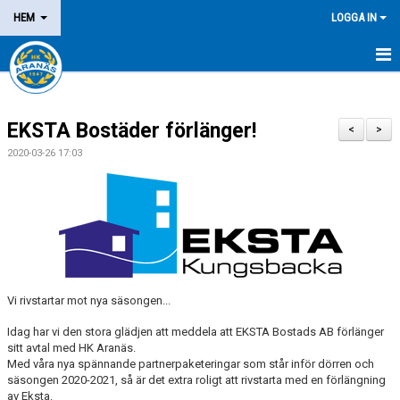
HEM
LOGGA IN
NYHETER
EKSTA Bostäder förlänger!
OM KLUBBEN
<
>
2020-03-26 17:03
MEDLEM
LEDARE
DOMARE/FUNKTIONÄR
KALENDER
Vi rivstartar mot nya säsongen...
MATCHER
Idag har vi den stora glädjen att meddela att EKSTA Bostads AB förlänger
sitt avtal med HK Aranäs.
Med våra nya spännande partnerpaketeringar som står inför dörren och
LOTTERIER
säsongen 2020-2021, så är det extra roligt att rivstarta med en förlängning
av Eksta.