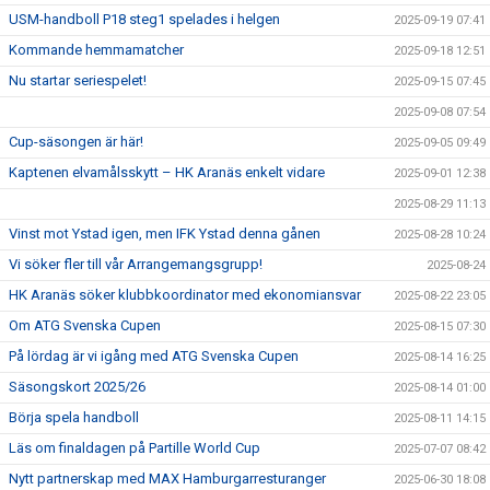
USM-handboll P18 steg1 spelades i helgen
2025-09-19 07:41
Kommande hemmamatcher
2025-09-18 12:51
Nu startar seriespelet!
2025-09-15 07:45
2025-09-08 07:54
Cup-säsongen är här!
2025-09-05 09:49
Kaptenen elvamålsskytt – HK Aranäs enkelt vidare
2025-09-01 12:38
2025-08-29 11:13
Vinst mot Ystad igen, men IFK Ystad denna gånen
2025-08-28 10:24
Vi söker fler till vår Arrangemangsgrupp!
2025-08-24
HK Aranäs söker klubbkoordinator med ekonomiansvar
2025-08-22 23:05
Om ATG Svenska Cupen
2025-08-15 07:30
På lördag är vi igång med ATG Svenska Cupen
2025-08-14 16:25
Säsongskort 2025/26
2025-08-14 01:00
Börja spela handboll
2025-08-11 14:15
Läs om finaldagen på Partille World Cup
2025-07-07 08:42
Nytt partnerskap med MAX Hamburgarresturanger
2025-06-30 18:08