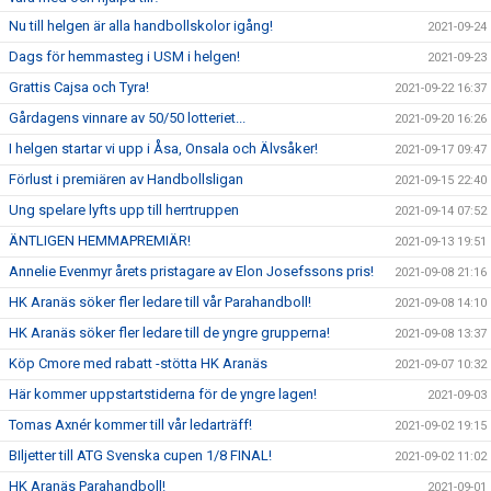
Nu till helgen är alla handbollskolor igång!
2021-09-24
Dags för hemmasteg i USM i helgen!
2021-09-23
Grattis Cajsa och Tyra!
2021-09-22 16:37
Gårdagens vinnare av 50/50 lotteriet...
2021-09-20 16:26
I helgen startar vi upp i Åsa, Onsala och Älvsåker!
2021-09-17 09:47
Förlust i premiären av Handbollsligan
2021-09-15 22:40
Ung spelare lyfts upp till herrtruppen
2021-09-14 07:52
ÄNTLIGEN HEMMAPREMIÄR!
2021-09-13 19:51
Annelie Evenmyr årets pristagare av Elon Josefssons pris!
2021-09-08 21:16
HK Aranäs söker fler ledare till vår Parahandboll!
2021-09-08 14:10
HK Aranäs söker fler ledare till de yngre grupperna!
2021-09-08 13:37
Köp Cmore med rabatt -stötta HK Aranäs
2021-09-07 10:32
Här kommer uppstartstiderna för de yngre lagen!
2021-09-03
Tomas Axnér kommer till vår ledarträff!
2021-09-02 19:15
BIljetter till ATG Svenska cupen 1/8 FINAL!
2021-09-02 11:02
HK Aranäs Parahandboll!
2021-09-01