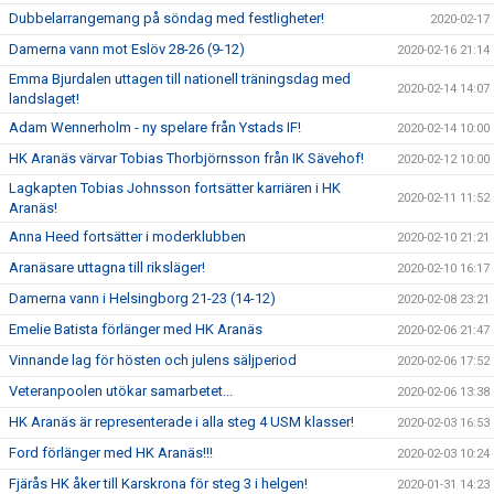
Dubbelarrangemang på söndag med festligheter!
2020-02-17
Damerna vann mot Eslöv 28-26 (9-12)
2020-02-16 21:14
Emma Bjurdalen uttagen till nationell träningsdag med
2020-02-14 14:07
landslaget!
Adam Wennerholm - ny spelare från Ystads IF!
2020-02-14 10:00
HK Aranäs värvar Tobias Thorbjörnsson från IK Sävehof!
2020-02-12 10:00
Lagkapten Tobias Johnsson fortsätter karriären i HK
2020-02-11 11:52
Aranäs!
Anna Heed fortsätter i moderklubben
2020-02-10 21:21
Aranäsare uttagna till riksläger!
2020-02-10 16:17
Damerna vann i Helsingborg 21-23 (14-12)
2020-02-08 23:21
Emelie Batista förlänger med HK Aranäs
2020-02-06 21:47
Vinnande lag för hösten och julens säljperiod
2020-02-06 17:52
Veteranpoolen utökar samarbetet...
2020-02-06 13:38
HK Aranäs är representerade i alla steg 4 USM klasser!
2020-02-03 16:53
Ford förlänger med HK Aranäs!!!
2020-02-03 10:24
Fjärås HK åker till Karskrona för steg 3 i helgen!
2020-01-31 14:23