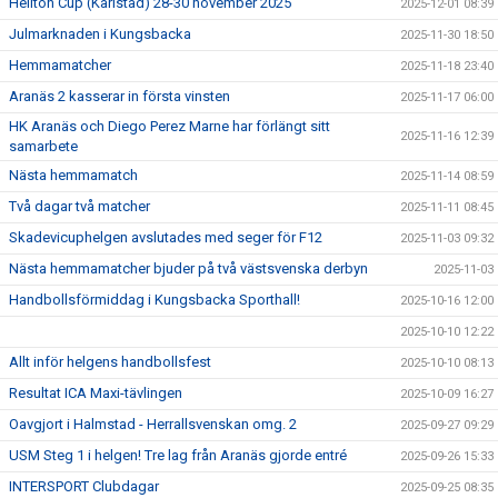
Hellton Cup (Karlstad) 28-30 november 2025
2025-12-01 08:39
Julmarknaden i Kungsbacka
2025-11-30 18:50
Hemmamatcher
2025-11-18 23:40
Aranäs 2 kasserar in första vinsten
2025-11-17 06:00
HK Aranäs och Diego Perez Marne har förlängt sitt
2025-11-16 12:39
samarbete
Nästa hemmamatch
2025-11-14 08:59
Två dagar två matcher
2025-11-11 08:45
Skadevicuphelgen avslutades med seger för F12
2025-11-03 09:32
Nästa hemmamatcher bjuder på två västsvenska derbyn
2025-11-03
Handbollsförmiddag i Kungsbacka Sporthall!
2025-10-16 12:00
2025-10-10 12:22
Allt inför helgens handbollsfest
2025-10-10 08:13
Resultat ICA Maxi-tävlingen
2025-10-09 16:27
Oavgjort i Halmstad - Herrallsvenskan omg. 2
2025-09-27 09:29
USM Steg 1 i helgen! Tre lag från Aranäs gjorde entré
2025-09-26 15:33
INTERSPORT Clubdagar
2025-09-25 08:35