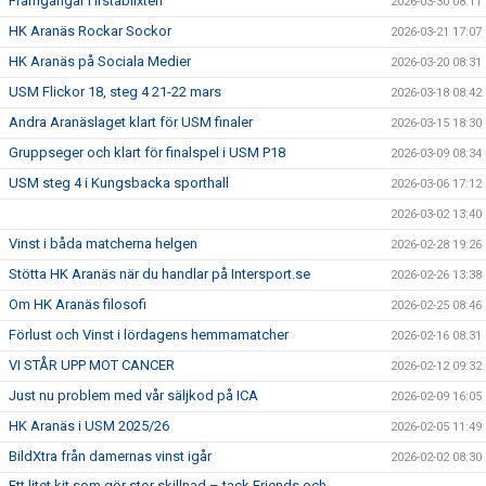
Framgångar i Irstablixten
2026-03-30 08:11
HK Aranäs Rockar Sockor
2026-03-21 17:07
HK Aranäs på Sociala Medier
2026-03-20 08:31
USM Flickor 18, steg 4 21-22 mars
2026-03-18 08:42
Andra Aranäslaget klart för USM finaler
2026-03-15 18:30
Gruppseger och klart för finalspel i USM P18
2026-03-09 08:34
USM steg 4 i Kungsbacka sporthall
2026-03-06 17:12
2026-03-02 13:40
Vinst i båda matcherna helgen
2026-02-28 19:26
Stötta HK Aranäs när du handlar på Intersport.se
2026-02-26 13:38
Om HK Aranäs filosofi
2026-02-25 08:46
Förlust och Vinst i lördagens hemmamatcher
2026-02-16 08:31
VI STÅR UPP MOT CANCER
2026-02-12 09:32
Just nu problem med vår säljkod på ICA
2026-02-09 16:05
HK Aranäs i USM 2025/26
2026-02-05 11:49
BildXtra från damernas vinst igår
2026-02-02 08:30
Ett litet kit som gör stor skillnad – tack Friends och