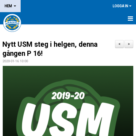
HEM
LOGGA IN
NYHETER
Nytt USM steg i helgen, denna
OM KLUBBEN
<
>
gången P 16!
MEDLEM
2020-01-16 10:00
LEDARE
DOMARE/FUNKTIONÄR
KALENDER
MATCHER
LOTTERIER