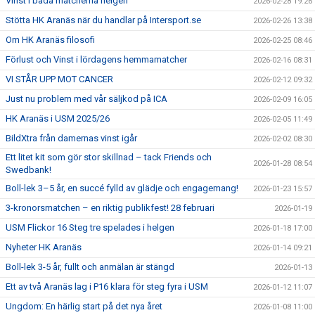
Vinst i båda matcherna helgen
2026-02-28 19:26
Stötta HK Aranäs när du handlar på Intersport.se
2026-02-26 13:38
Om HK Aranäs filosofi
2026-02-25 08:46
Förlust och Vinst i lördagens hemmamatcher
2026-02-16 08:31
VI STÅR UPP MOT CANCER
2026-02-12 09:32
Just nu problem med vår säljkod på ICA
2026-02-09 16:05
HK Aranäs i USM 2025/26
2026-02-05 11:49
BildXtra från damernas vinst igår
2026-02-02 08:30
Ett litet kit som gör stor skillnad – tack Friends och
2026-01-28 08:54
Swedbank!
Boll-lek 3–5 år, en succé fylld av glädje och engagemang!
2026-01-23 15:57
3-kronorsmatchen – en riktig publikfest! 28 februari
2026-01-19
USM Flickor 16 Steg tre spelades i helgen
2026-01-18 17:00
Nyheter HK Aranäs
2026-01-14 09:21
Boll-lek 3-5 år, fullt och anmälan är stängd
2026-01-13
Ett av två Aranäs lag i P16 klara för steg fyra i USM
2026-01-12 11:07
Ungdom: En härlig start på det nya året
2026-01-08 11:00