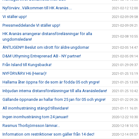
Nyförvärv...Välkommen till HK Aranäs....
2021-02-12 12:00
Vi ställer upp!
2021-02-09 09:58
Pressmeddelande VI ställer upp!
2021-02-09 09:21
HK Aranäs arrangerar distansföreläsningar för alla
2021-02-08 10:55
ungdomsledare!
ÄNTLIGEN!!! Beslut om idrott för äldre ungdomar
2021-02-05 14:47
D&M Uthyrning Entreprenad AB - NY partner!
2021-02-05 09:14
Från Island till Kungsbacka!
2021-01-29 09:37
NYFÖRVÄRV H6 (Herrar)!
2021-01-25 15:19
Hallarna åter öppna för de som är födda 05 och yngre!
2021-01-25 13:09
Inbjudan interna distansföreläsningar till alla Aranäsledare!
2021-01-25 10:42
Gällande öppnande av hallar from 25 jan för 05 och yngre!
2021-01-22 09:26
All inomhusträning stängd tillsvidare!
2021-01-11 16:01
Ingen inomhusträning tom 24 januari!
2020-12-22 10:30
Rasmus Thorbjörnsson lämnar...
2020-12-18 10:15
Information om restriktioner som gäller från 14 dec!
2020-12-14 09:57