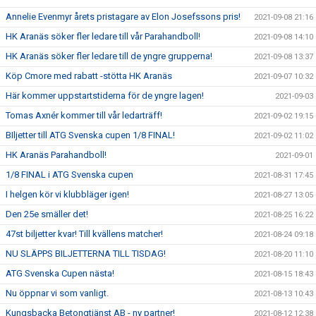
Annelie Evenmyr årets pristagare av Elon Josefssons pris!
2021-09-08 21:16
HK Aranäs söker fler ledare till vår Parahandboll!
2021-09-08 14:10
HK Aranäs söker fler ledare till de yngre grupperna!
2021-09-08 13:37
Köp Cmore med rabatt -stötta HK Aranäs
2021-09-07 10:32
Här kommer uppstartstiderna för de yngre lagen!
2021-09-03
Tomas Axnér kommer till vår ledarträff!
2021-09-02 19:15
BIljetter till ATG Svenska cupen 1/8 FINAL!
2021-09-02 11:02
HK Aranäs Parahandboll!
2021-09-01
1/8 FINAL i ATG Svenska cupen
2021-08-31 17:45
I helgen kör vi klubbläger igen!
2021-08-27 13:05
Den 25e smäller det!
2021-08-25 16:22
47st biljetter kvar! Till kvällens matcher!
2021-08-24 09:18
NU SLÄPPS BILJETTERNA TILL TISDAG!
2021-08-20 11:10
ATG Svenska Cupen nästa!
2021-08-15 18:43
Nu öppnar vi som vanligt.
2021-08-13 10:43
Kungsbacka Betongtjänst AB - ny partner!
2021-08-12 12:38