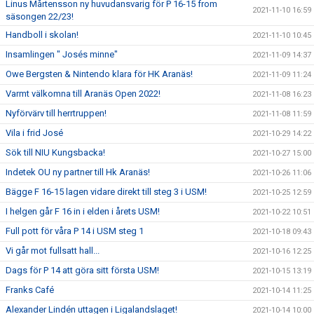
Linus Mårtensson ny huvudansvarig för P 16-15 from
2021-11-10 16:59
säsongen 22/23!
Handboll i skolan!
2021-11-10 10:45
Insamlingen " Josés minne"
2021-11-09 14:37
Owe Bergsten & Nintendo klara för HK Aranäs!
2021-11-09 11:24
Varmt välkomna till Aranäs Open 2022!
2021-11-08 16:23
Nyförvärv till herrtruppen!
2021-11-08 11:59
Vila i frid José
2021-10-29 14:22
Sök till NIU Kungsbacka!
2021-10-27 15:00
Indetek OU ny partner till Hk Aranäs!
2021-10-26 11:06
Bägge F 16-15 lagen vidare direkt till steg 3 i USM!
2021-10-25 12:59
I helgen går F 16 in i elden i årets USM!
2021-10-22 10:51
Full pott för våra P 14 i USM steg 1
2021-10-18 09:43
Vi går mot fullsatt hall...
2021-10-16 12:25
Dags för P 14 att göra sitt första USM!
2021-10-15 13:19
Franks Café
2021-10-14 11:25
Alexander Lindén uttagen i Ligalandslaget!
2021-10-14 10:00