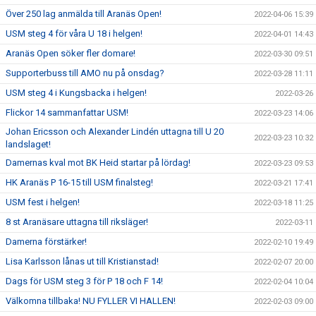
Över 250 lag anmälda till Aranäs Open!
2022-04-06 15:39
USM steg 4 för våra U 18 i helgen!
2022-04-01 14:43
Aranäs Open söker fler domare!
2022-03-30 09:51
Supporterbuss till AMO nu på onsdag?
2022-03-28 11:11
USM steg 4 i Kungsbacka i helgen!
2022-03-26
Flickor 14 sammanfattar USM!
2022-03-23 14:06
Johan Ericsson och Alexander Lindén uttagna till U 20
2022-03-23 10:32
landslaget!
Damernas kval mot BK Heid startar på lördag!
2022-03-23 09:53
HK Aranäs P 16-15 till USM finalsteg!
2022-03-21 17:41
USM fest i helgen!
2022-03-18 11:25
8 st Aranäsare uttagna till riksläger!
2022-03-11
Damerna förstärker!
2022-02-10 19:49
Lisa Karlsson lånas ut till Kristianstad!
2022-02-07 20:00
Dags för USM steg 3 för P 18 och F 14!
2022-02-04 10:04
Välkomna tillbaka! NU FYLLER VI HALLEN!
2022-02-03 09:00