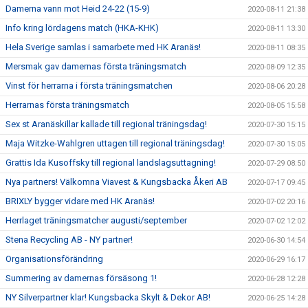
Damerna vann mot Heid 24-22 (15-9)
2020-08-11 21:38
Info kring lördagens match (HKA-KHK)
2020-08-11 13:30
Hela Sverige samlas i samarbete med HK Aranäs!
2020-08-11 08:35
Mersmak gav damernas första träningsmatch
2020-08-09 12:35
Vinst för herrarna i första träningsmatchen
2020-08-06 20:28
Herrarnas första träningsmatch
2020-08-05 15:58
Sex st Aranäskillar kallade till regional träningsdag!
2020-07-30 15:15
Maja Witzke-Wahlgren uttagen till regional träningsdag!
2020-07-30 15:05
Grattis Ida Kusoffsky till regional landslagsuttagning!
2020-07-29 08:50
Nya partners! Välkomna Viavest & Kungsbacka Åkeri AB
2020-07-17 09:45
BRIXLY bygger vidare med HK Aranäs!
2020-07-02 20:16
Herrlaget träningsmatcher augusti/september
2020-07-02 12:02
Stena Recycling AB - NY partner!
2020-06-30 14:54
Organisationsförändring
2020-06-29 16:17
Summering av damernas försäsong 1!
2020-06-28 12:28
NY Silverpartner klar! Kungsbacka Skylt & Dekor AB!
2020-06-25 14:28