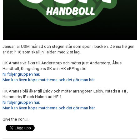
Januari är USM månad och stegen står som spön i backen. Denna helgen
är det P 16 som skall in i elden med 2 st lag.
HK Aranäs vit åker till Anderstorp och möter just Anderstorp, Åhus
Handboll, Kungsängens SK och HK eRPing röd.
Ni följer gruppen här.
Man kan även köpa matcherna och det gör man här.
HK Aranäs blå åker till Eslöv och möter arrangören Eslöv, Ystads IF HF,
Hammarby IF och Halmstad HF 1.
Ni följer gruppen här.
Man kan även köpa matcherna och det gör man här.
Give the iron!!!!