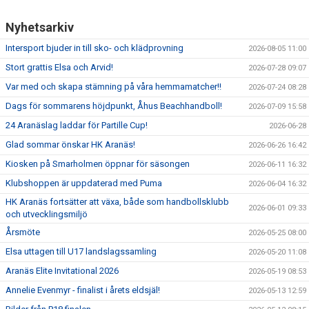
Nyhetsarkiv
Intersport bjuder in till sko- och klädprovning
2026-08-05 11:00
Stort grattis Elsa och Arvid!
2026-07-28 09:07
Var med och skapa stämning på våra hemmamatcher!!
2026-07-24 08:28
Dags för sommarens höjdpunkt, Åhus Beachhandboll!
2026-07-09 15:58
24 Aranäslag laddar för Partille Cup!
2026-06-28
Glad sommar önskar HK Aranäs!
2026-06-26 16:42
Kiosken på Smarholmen öppnar för säsongen
2026-06-11 16:32
Klubshoppen är uppdaterad med Puma
2026-06-04 16:32
HK Aranäs fortsätter att växa, både som handbollsklubb
2026-06-01 09:33
och utvecklingsmiljö
Årsmöte
2026-05-25 08:00
Elsa uttagen till U17 landslagssamling
2026-05-20 11:08
Aranäs Elite Invitational 2026
2026-05-19 08:53
Annelie Evenmyr - finalist i årets eldsjäl!
2026-05-13 12:59