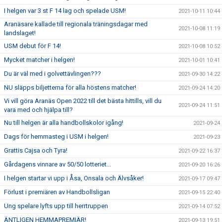
I helgen var 3 st F 14 lag och spelade USM!
2021-10-11 10:44
Aranäsare kallade till regionala träningsdagar med
2021-10-08 11:19
landslaget!
USM debut för F 14!
2021-10-08 10:52
Mycket matcher i helgen!
2021-10-01 10:41
Du är väl med i golvettävlingen???
2021-09-30 14:22
NU släpps biljetterna för alla höstens matcher!
2021-09-24 14:20
Vi vill göra Aranäs Open 2022 till det bästa hittills, vill du
2021-09-24 11:51
vara med och hjälpa till?
Nu till helgen är alla handbollskolor igång!
2021-09-24
Dags för hemmasteg i USM i helgen!
2021-09-23
Grattis Cajsa och Tyra!
2021-09-22 16:37
Gårdagens vinnare av 50/50 lotteriet...
2021-09-20 16:26
I helgen startar vi upp i Åsa, Onsala och Älvsåker!
2021-09-17 09:47
Förlust i premiären av Handbollsligan
2021-09-15 22:40
Ung spelare lyfts upp till herrtruppen
2021-09-14 07:52
ÄNTLIGEN HEMMAPREMIÄR!
2021-09-13 19:51