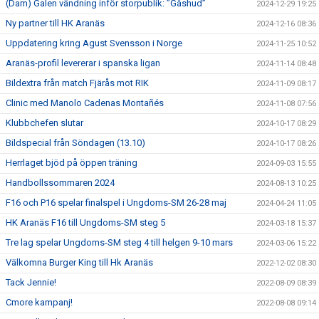
(Dam) Galen vändning inför storpublik: ”Gåshud”
2024-12-29 19:25
Ny partner till HK Aranäs
2024-12-16 08:36
Uppdatering kring Agust Svensson i Norge
2024-11-25 10:52
Aranäs-profil levererar i spanska ligan
2024-11-14 08:48
Bildextra från match Fjärås mot RIK
2024-11-09 08:17
Clinic med Manolo Cadenas Montañés
2024-11-08 07:56
Klubbchefen slutar
2024-10-17 08:29
Bildspecial från Söndagen (13.10)
2024-10-17 08:26
Herrlaget bjöd på öppen träning
2024-09-03 15:55
Handbollssommaren 2024
2024-08-13 10:25
F16 och P16 spelar finalspel i Ungdoms-SM 26-28 maj
2024-04-24 11:05
HK Aranäs F16 till Ungdoms-SM steg 5
2024-03-18 15:37
Tre lag spelar Ungdoms-SM steg 4 till helgen 9-10 mars
2024-03-06 15:22
Välkomna Burger King till Hk Aranäs
2022-12-02 08:30
Tack Jennie!
2022-08-09 08:39
Cmore kampanj!
2022-08-08 09:14