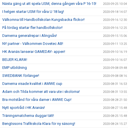
Nästa gäng ut att spela USM, denna gången våra P 16-15!
2020-09-25 10:04
I helgen startar USM för våra U 18 lag!
2020-09-18 14:07
Välkomna till Handbollskolan Kungsbacka flickor!
2020-09-16 12:30
På lördag startar fler handbollskolor!
2020-09-16 12:25
Damerna generalrepar i Alingsås!
2020-09-15 15:06
NY partner - Välkommen Dovetec AB!
2020-09-11 13:25
HK Aranäs lanserar GAMEDAY- appen!
2020-09-10 16:19
BEIJER KLARA!
2020-09-10 16:07
EMP utbildning
2020-09-08 09:48
SWEDBANK förlänger!
2020-09-08 08:16
Damerna visade kvalitet i AMWE cup
2020-08-31 16:53
Adam och Tilda kommer att vara ute i skolorna!
2020-08-31 13:55
Bra motstånd för våra damer i AMWE Cup!
2020-08-28 21:50
Nytt sportråd i HK Aranäs!
2020-08-27 15:48
Träningsmatcherna duggar tätt!
2020-08-25 15:48
Bengtssons Trafikskola Klara för ny säsong!
2020-08-24 15:27