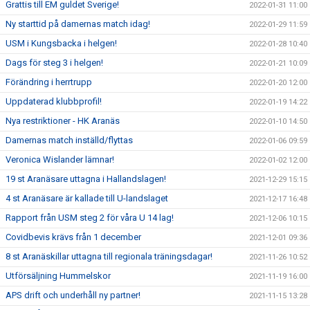
Grattis till EM guldet Sverige!
2022-01-31 11:00
Ny starttid på damernas match idag!
2022-01-29 11:59
USM i Kungsbacka i helgen!
2022-01-28 10:40
Dags för steg 3 i helgen!
2022-01-21 10:09
Förändring i herrtrupp
2022-01-20 12:00
Uppdaterad klubbprofil!
2022-01-19 14:22
Nya restriktioner - HK Aranäs
2022-01-10 14:50
Damernas match inställd/flyttas
2022-01-06 09:59
Veronica Wislander lämnar!
2022-01-02 12:00
19 st Aranäsare uttagna i Hallandslagen!
2021-12-29 15:15
4 st Aranäsare är kallade till U-landslaget
2021-12-17 16:48
Rapport från USM steg 2 för våra U 14 lag!
2021-12-06 10:15
Covidbevis krävs från 1 december
2021-12-01 09:36
8 st Aranäskillar uttagna till regionala träningsdagar!
2021-11-26 10:52
Utförsäljning Hummelskor
2021-11-19 16:00
APS drift och underhåll ny partner!
2021-11-15 13:28