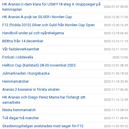
HK Aranäs U-dam klara för USM F18 steg 4. Gruppseger på
2026-01-07 08:00
hemmaplan
HK Aranäs A-pojk tar SILVER i Norden Cup
2025-12-30 17:30
F12 (födda 2013) Silver och Guld från Norden Cup Open
2025-12-30 16:39
Handboll under jul och nyårshelgerna
2025-12-18 06:40
BilXtra från 14 december
2025-12-16 11:19
Vår fadderverksamhet
2025-12-11 14:01
Förlust i Uddevalla
2025-12-06
Hellton Cup (Karlstad) 28-30 november 2025
2025-12-01 08:39
Julmarknaden i Kungsbacka
2025-11-30 18:50
Hemmamatcher
2025-11-18 23:40
Aranäs 2 kasserar in första vinsten
2025-11-17 06:00
HK Aranäs och Diego Perez Marne har förlängt sitt
2025-11-16 12:39
samarbete
Nästa hemmamatch
2025-11-14 08:59
Två dagar två matcher
2025-11-11 08:45
Skadevicuphelgen avslutades med seger för F12
2025-11-03 09:32