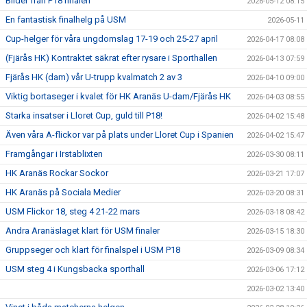
Bilder från P18 finalen
2026-05-12 08:15
En fantastisk finalhelg på USM
2026-05-11
Cup-helger för våra ungdomslag 17-19 och 25-27 april
2026-04-17 08:08
(Fjärås HK) Kontraktet säkrat efter rysare i Sporthallen
2026-04-13 07:59
Fjärås HK (dam) vår U-trupp kvalmatch 2 av 3
2026-04-10 09:00
Viktig bortaseger i kvalet för HK Aranäs U-dam/Fjärås HK
2026-04-03 08:55
Starka insatser i Lloret Cup, guld till P18!
2026-04-02 15:48
Även våra A-flickor var på plats under Lloret Cup i Spanien
2026-04-02 15:47
Framgångar i Irstablixten
2026-03-30 08:11
HK Aranäs Rockar Sockor
2026-03-21 17:07
HK Aranäs på Sociala Medier
2026-03-20 08:31
USM Flickor 18, steg 4 21-22 mars
2026-03-18 08:42
Andra Aranäslaget klart för USM finaler
2026-03-15 18:30
Gruppseger och klart för finalspel i USM P18
2026-03-09 08:34
USM steg 4 i Kungsbacka sporthall
2026-03-06 17:12
2026-03-02 13:40