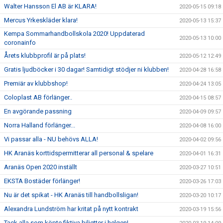
Walter Hansson El AB är KLARA!
2020-05-15 09:18
Mercus Yrkeskläder klara!
2020-05-13 15:37
Kempa Sommarhandbollskola 2020! Uppdaterad
2020-05-13 10:00
coronainfo
Årets klubbprofil är på plats!
2020-05-12 12:49
Gratis ljudböcker i 30 dagar! Samtidigt stödjer ni klubben!
2020-04-28 16:58
Premiär av klubbshop!
2020-04-24 13:05
Coloplast AB förlänger..
2020-04-15 08:57
En avgörande passning
2020-04-09 09:57
Norra Halland förlänger...
2020-04-08 16:00
Vi passar alla - NU behövs ALLA!
2020-04-02 09:56
HK Aranäs korttidspermitterar all personal & spelare
2020-04-01 16:31
Aranäs Open 2020 inställt
2020-03-27 10:51
EKSTA Bostäder förlänger!
2020-03-26 17:03
Nu är det spikat - HK Aranäs till handbollsligan!
2020-03-20 10:17
Alexandra Lundström har kritat på nytt kontrakt
2020-03-19 15:56
Tack alla som köpte fiktiva biljetter i helgen!