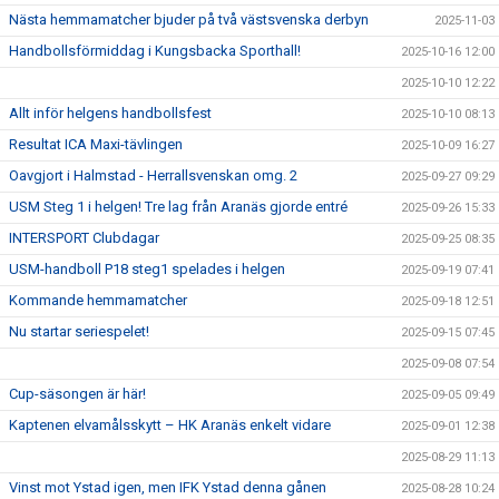
Nästa hemmamatcher bjuder på två västsvenska derbyn
2025-11-03
Handbollsförmiddag i Kungsbacka Sporthall!
2025-10-16 12:00
2025-10-10 12:22
Allt inför helgens handbollsfest
2025-10-10 08:13
Resultat ICA Maxi-tävlingen
2025-10-09 16:27
Oavgjort i Halmstad - Herrallsvenskan omg. 2
2025-09-27 09:29
USM Steg 1 i helgen! Tre lag från Aranäs gjorde entré
2025-09-26 15:33
INTERSPORT Clubdagar
2025-09-25 08:35
USM-handboll P18 steg1 spelades i helgen
2025-09-19 07:41
Kommande hemmamatcher
2025-09-18 12:51
Nu startar seriespelet!
2025-09-15 07:45
2025-09-08 07:54
Cup-säsongen är här!
2025-09-05 09:49
Kaptenen elvamålsskytt – HK Aranäs enkelt vidare
2025-09-01 12:38
2025-08-29 11:13
Vinst mot Ystad igen, men IFK Ystad denna gånen
2025-08-28 10:24