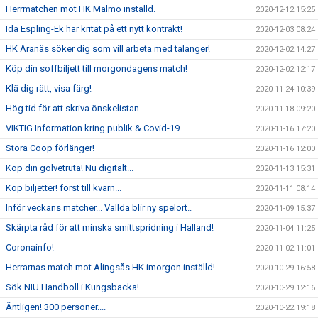
Herrmatchen mot HK Malmö inställd.
2020-12-12 15:25
Ida Espling-Ek har kritat på ett nytt kontrakt!
2020-12-03 08:24
HK Aranäs söker dig som vill arbeta med talanger!
2020-12-02 14:27
Köp din soffbiljett till morgondagens match!
2020-12-02 12:17
Klä dig rätt, visa färg!
2020-11-24 10:39
Hög tid för att skriva önskelistan...
2020-11-18 09:20
VIKTIG Information kring publik & Covid-19
2020-11-16 17:20
Stora Coop förlänger!
2020-11-16 12:00
Köp din golvetruta! Nu digitalt...
2020-11-13 15:31
Köp biljetter! först till kvarn...
2020-11-11 08:14
Inför veckans matcher... Vallda blir ny spelort..
2020-11-09 15:37
Skärpta råd för att minska smittspridning i Halland!
2020-11-04 11:25
Coronainfo!
2020-11-02 11:01
Herrarnas match mot Alingsås HK imorgon inställd!
2020-10-29 16:58
Sök NIU Handboll i Kungsbacka!
2020-10-29 12:16
Äntligen! 300 personer....
2020-10-22 19:18