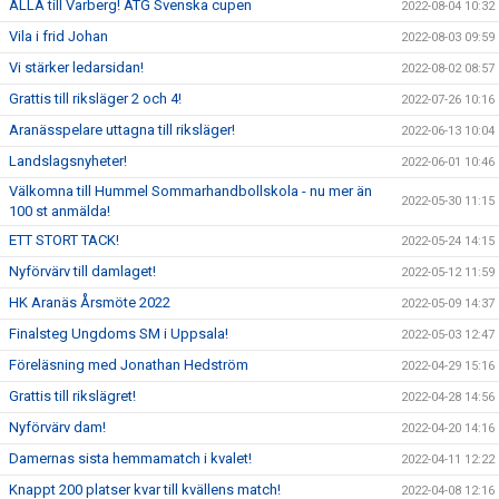
ALLA till Varberg! ATG Svenska cupen
2022-08-04 10:32
Vila i frid Johan
2022-08-03 09:59
Vi stärker ledarsidan!
2022-08-02 08:57
Grattis till riksläger 2 och 4!
2022-07-26 10:16
Aranässpelare uttagna till riksläger!
2022-06-13 10:04
Landslagsnyheter!
2022-06-01 10:46
Välkomna till Hummel Sommarhandbollskola - nu mer än
2022-05-30 11:15
100 st anmälda!
ETT STORT TACK!
2022-05-24 14:15
Nyförvärv till damlaget!
2022-05-12 11:59
HK Aranäs Årsmöte 2022
2022-05-09 14:37
Finalsteg Ungdoms SM i Uppsala!
2022-05-03 12:47
Föreläsning med Jonathan Hedström
2022-04-29 15:16
Grattis till rikslägret!
2022-04-28 14:56
Nyförvärv dam!
2022-04-20 14:16
Damernas sista hemmamatch i kvalet!
2022-04-11 12:22
Knappt 200 platser kvar till kvällens match!
2022-04-08 12:16