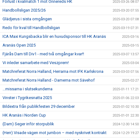
Förlust i kvalmatch 1 mot Önnereds HK
2025-03-26 08:07
Handbollsligan 2025/26
2025-03-20 07:55
Glädjerus i sista omgången
2025-03-20 07:08
Redo för kval till Handbollsligan
2025-03-19 07:31
ICA Maxi Kungsbacka blir en huvudsponsor till HK Aranäs
2025-03-16
Aranäs Open 2025
2025-03-15
Fjärås Dam till Div1 - med två omgångar kvar!!
2025-03-07 13:57
Vi inleder samarbete med Veszprem!
2025-03-04
Matchreferat Norra Halland, Herrarna mot IFK Karlskrona
2025-03-03 07:56
Matchreferat Norra Halland - Damerna mot Sävehof
2025-02-27
…missarna i slutsekunderna
2025-01-11 17:21
Vinster i Tygrikesnatta 2025
2025-01-06 22:03
Bildextra från publikfesten 29 december
2025-01-02 10:30
HK Aranäs i Norden Cup
2025-01-01 22:30
(Dam) Seger inför storpublik
2024-12-30 14:50
(Herr) Visade vägen mot jumbon – med nyskrivet kontrakt
2024-12-29 19:27