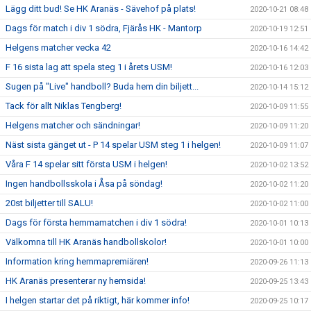
Lägg ditt bud! Se HK Aranäs - Sävehof på plats!
2020-10-21 08:48
Dags för match i div 1 södra, Fjärås HK - Mantorp
2020-10-19 12:51
Helgens matcher vecka 42
2020-10-16 14:42
F 16 sista lag att spela steg 1 i årets USM!
2020-10-16 12:03
Sugen på "Live" handboll? Buda hem din biljett...
2020-10-14 15:12
Tack för allt Niklas Tengberg!
2020-10-09 11:55
Helgens matcher och sändningar!
2020-10-09 11:20
Näst sista gänget ut - P 14 spelar USM steg 1 i helgen!
2020-10-09 11:07
Våra F 14 spelar sitt första USM i helgen!
2020-10-02 13:52
Ingen handbollsskola i Åsa på söndag!
2020-10-02 11:20
20st biljetter till SALU!
2020-10-02 11:00
Dags för första hemmamatchen i div 1 södra!
2020-10-01 10:13
Välkomna till HK Aranäs handbollskolor!
2020-10-01 10:00
Information kring hemmapremiären!
2020-09-26 11:13
HK Aranäs presenterar ny hemsida!
2020-09-25 13:43
I helgen startar det på riktigt, här kommer info!
2020-09-25 10:17