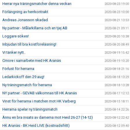
Herrar nya träningsmatcher denna veckan
2020-08-23 19:00
Förlängning av herrkontrakt
2020-08-23 10:00
Andreas Jonasson skadad
2020-08-21 13:53
Ny partner - Målarkillarna och en tjej AB
2020-08-21 09:11
Loggare sökes!
2020-08-20 10:38
Inbjudan till bra kostföreläsning!
2020-08-20 08:49
Vi tänker nytt..
2020-08-19 15:42
Cmore i samarbete med HK Aranäs
2020-08-19 10:20
Förlust för herrarna
2020-08-18 21:16
Ledarkickoff den 29 aug!
2020-08-18 13:29
Ny träningsmatch för herrarna
2020-08-18 13:28
NY partner - GEVAB välkomnas till HK Aranäs
2020-08-17 12:12
Vinst för herrarna i matchen mot HK Varberg
2020-08-15 18:11
Herrarna spelar ny träningsmatch
2020-08-14 22:26
Ännu en bra insats av damerna mot Heid 26-27 (14-12)
2020-08-12 22:42
HK Aranäs - BK Heid LIVE (kostnadsfritt)
2020-08-12 09:40