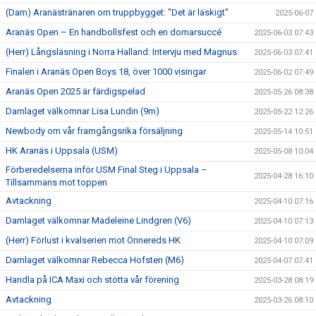
(Dam) Aranästränaren om truppbygget: "Det är läskigt"
2025-06-07
Aranäs Open – En handbollsfest och en domarsuccé
2025-06-03 07:43
(Herr) Långsläsning i Norra Halland: Intervju med Magnus
2025-06-03 07:41
Finalen i Aranäs Open Boys 18, över 1000 visingar
2025-06-02 07:49
Aranäs Open 2025 är färdigspelad
2025-05-26 08:38
Damlaget välkomnar Lisa Lundin (9m)
2025-05-22 12:26
Newbody om vår framgångsrika försäljning
2025-05-14 10:51
HK Aranäs i Uppsala (USM)
2025-05-08 10:04
Förberedelserna inför USM Final Steg i Uppsala –
2025-04-28 16:10
Tillsammans mot toppen
Avtackning
2025-04-10 07:16
Damlaget välkomnar Madeleine Lindgren (V6)
2025-04-10 07:13
(Herr) Förlust i kvalserien mot Önnereds HK
2025-04-10 07:09
Damlaget välkomnar Rebecca Hofsten (M6)
2025-04-07 07:41
Handla på ICA Maxi och stötta vår förening
2025-03-28 08:19
Avtackning
2025-03-26 08:10