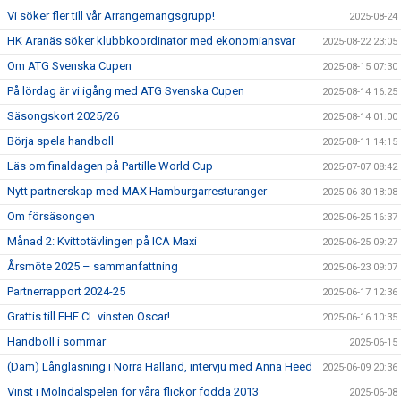
Vi söker fler till vår Arrangemangsgrupp!
2025-08-24
HK Aranäs söker klubbkoordinator med ekonomiansvar
2025-08-22 23:05
Om ATG Svenska Cupen
2025-08-15 07:30
På lördag är vi igång med ATG Svenska Cupen
2025-08-14 16:25
Säsongskort 2025/26
2025-08-14 01:00
Börja spela handboll
2025-08-11 14:15
Läs om finaldagen på Partille World Cup
2025-07-07 08:42
Nytt partnerskap med MAX Hamburgarresturanger
2025-06-30 18:08
Om försäsongen
2025-06-25 16:37
Månad 2: Kvittotävlingen på ICA Maxi
2025-06-25 09:27
Årsmöte 2025 – sammanfattning
2025-06-23 09:07
Partnerrapport 2024-25
2025-06-17 12:36
Grattis till EHF CL vinsten Oscar!
2025-06-16 10:35
Handboll i sommar
2025-06-15
(Dam) Långläsning i Norra Halland, intervju med Anna Heed
2025-06-09 20:36
Vinst i Mölndalspelen för våra flickor födda 2013
2025-06-08