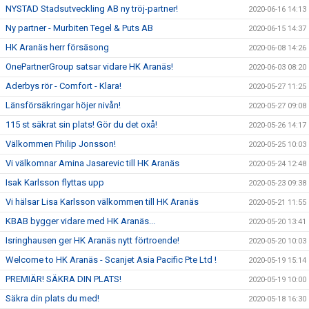
NYSTAD Stadsutveckling AB ny tröj-partner!
2020-06-16 14:13
Ny partner - Murbiten Tegel & Puts AB
2020-06-15 14:37
HK Aranäs herr försäsong
2020-06-08 14:26
OnePartnerGroup satsar vidare HK Aranäs!
2020-06-03 08:20
Aderbys rör - Comfort - Klara!
2020-05-27 11:25
Länsförsäkringar höjer nivån!
2020-05-27 09:08
115 st säkrat sin plats! Gör du det oxå!
2020-05-26 14:17
Välkommen Philip Jonsson!
2020-05-25 10:03
Vi välkomnar Amina Jasarevic till HK Aranäs
2020-05-24 12:48
Isak Karlsson flyttas upp
2020-05-23 09:38
Vi hälsar Lisa Karlsson välkommen till HK Aranäs
2020-05-21 11:55
KBAB bygger vidare med HK Aranäs...
2020-05-20 13:41
Isringhausen ger HK Aranäs nytt förtroende!
2020-05-20 10:03
Welcome to HK Aranäs - Scanjet Asia Pacific Pte Ltd !
2020-05-19 15:14
PREMIÄR! SÄKRA DIN PLATS!
2020-05-19 10:00
Säkra din plats du med!
2020-05-18 16:30