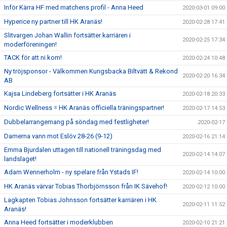
Inför Kärra HF med matchens profil - Anna Heed
2020-03-01 09:00
Hyperice ny partner till HK Aranäs!
2020-02-28 17:41
Slitvargen Johan Wallin fortsätter karriären i
2020-02-25 17:34
moderföreningen!
TACK för att ni kom!
2020-02-24 10:48
Ny tröjsponsor - Välkommen Kungsbacka Biltvätt & Rekond
2020-02-20 16:34
AB
Kajsa Lindeberg fortsätter i HK Aranäs
2020-02-18 20:33
Nordic Wellness = HK Aranäs officiella träningspartner!
2020-02-17 14:53
Dubbelarrangemang på söndag med festligheter!
2020-02-17
Damerna vann mot Eslöv 28-26 (9-12)
2020-02-16 21:14
Emma Bjurdalen uttagen till nationell träningsdag med
2020-02-14 14:07
landslaget!
Adam Wennerholm - ny spelare från Ystads IF!
2020-02-14 10:00
HK Aranäs värvar Tobias Thorbjörnsson från IK Sävehof!
2020-02-12 10:00
Lagkapten Tobias Johnsson fortsätter karriären i HK
2020-02-11 11:52
Aranäs!
Anna Heed fortsätter i moderklubben
2020-02-10 21:21