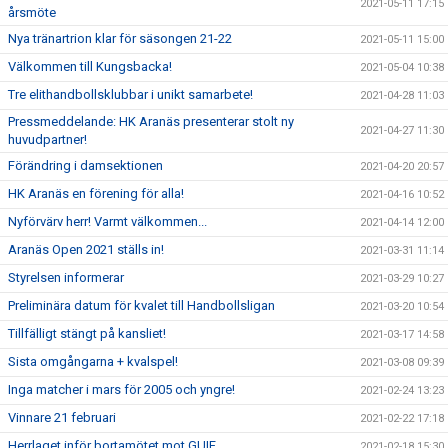
2021-05-11 17:15
årsmöte
Nya tränartrion klar för säsongen 21-22
2021-05-11 15:00
Välkommen till Kungsbacka!
2021-05-04 10:38
Tre elithandbollsklubbar i unikt samarbete!
2021-04-28 11:03
Pressmeddelande: HK Aranäs presenterar stolt ny
2021-04-27 11:30
huvudpartner!
Förändring i damsektionen
2021-04-20 20:57
HK Aranäs en förening för alla!
2021-04-16 10:52
Nyförvärv herr! Varmt välkommen...
2021-04-14 12:00
Aranäs Open 2021 ställs in!
2021-03-31 11:14
Styrelsen informerar
2021-03-29 10:27
Preliminära datum för kvalet till Handbollsligan
2021-03-20 10:54
Tillfälligt stängt på kansliet!
2021-03-17 14:58
Sista omgångarna + kvalspel!
2021-03-08 09:39
Inga matcher i mars för 2005 och yngre!
2021-02-24 13:23
Vinnare 21 februari
2021-02-22 17:18
Herrlaget inför bortamötet mot GUIF
2021-02-18 15:30