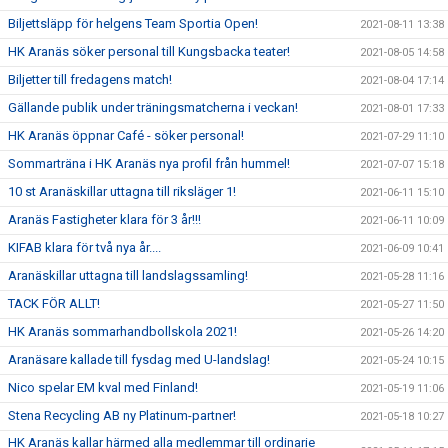
Biljettsläpp för helgens Team Sportia Open!
2021-08-11 13:38
HK Aranäs söker personal till Kungsbacka teater!
2021-08-05 14:58
Biljetter till fredagens match!
2021-08-04 17:14
Gällande publik under träningsmatcherna i veckan!
2021-08-01 17:33
HK Aranäs öppnar Café - söker personal!
2021-07-29 11:10
Sommarträna i HK Aranäs nya profil från hummel!
2021-07-07 15:18
10 st Aranäskillar uttagna till riksläger 1!
2021-06-11 15:10
Aranäs Fastigheter klara för 3 år!!!
2021-06-11 10:09
KIFAB klara för två nya år....
2021-06-09 10:41
Aranäskillar uttagna till landslagssamling!
2021-05-28 11:16
TACK FÖR ALLT!
2021-05-27 11:50
HK Aranäs sommarhandbollskola 2021!
2021-05-26 14:20
Aranäsare kallade till fysdag med U-landslag!
2021-05-24 10:15
Nico spelar EM kval med Finland!
2021-05-19 11:06
Stena Recycling AB ny Platinum-partner!
2021-05-18 10:27
HK Aranäs kallar härmed alla medlemmar till ordinarie