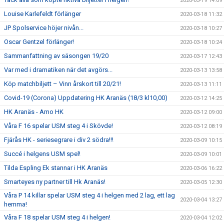
2020-03-19 14:09
Louise Karlefeldt förlänger
2020-03-18 11:32
JP Spolservice höjer nivån...
2020-03-18 10:27
Oscar Gentzel förlänger!
2020-03-18 10:24
Sammanfattning av säsongen 19/20
2020-03-17 12:43
Var med i dramatiken när det avgörs...
2020-03-13 13:58
Köp matchbiljett – Vinn årskort till 20/21!
2020-03-13 11:11
Covid-19 (Corona) Uppdatering HK Aranäs (18/3 kl10,00)
2020-03-12 14:25
HK Aranäs - Amo HK
2020-03-12 09:00
Våra F 16 spelar USM steg 4 i Skövde!
2020-03-12 08:19
Fjärås HK - seriesegrare i div 2 södra!!!
2020-03-09 10:15
Succé i helgens USM spel!
2020-03-09 10:01
Tilda Espling Ek stannar i HK Aranäs
2020-03-06 16:22
Smarteyes ny partner till Hk Aranäs!
2020-03-05 12:30
Våra P 14 killar spelar USM steg 4 i helgen med 2 lag, ett lag
2020-03-04 13:27
hemma!
Våra F 18 spelar USM steg 4 i helgen!
2020-03-04 12:02