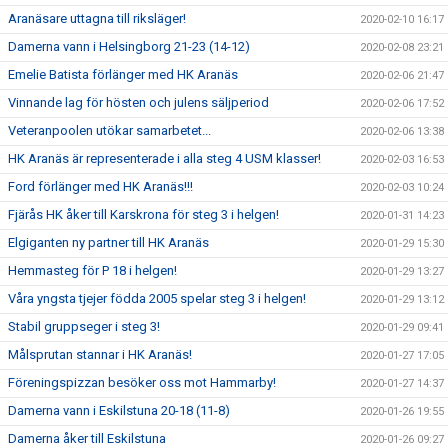
Aranäsare uttagna till riksläger!
2020-02-10 16:17
Damerna vann i Helsingborg 21-23 (14-12)
2020-02-08 23:21
Emelie Batista förlänger med HK Aranäs
2020-02-06 21:47
Vinnande lag för hösten och julens säljperiod
2020-02-06 17:52
Veteranpoolen utökar samarbetet...
2020-02-06 13:38
HK Aranäs är representerade i alla steg 4 USM klasser!
2020-02-03 16:53
Ford förlänger med HK Aranäs!!!
2020-02-03 10:24
Fjärås HK åker till Karskrona för steg 3 i helgen!
2020-01-31 14:23
Elgiganten ny partner till HK Aranäs
2020-01-29 15:30
Hemmasteg för P 18 i helgen!
2020-01-29 13:27
Våra yngsta tjejer födda 2005 spelar steg 3 i helgen!
2020-01-29 13:12
Stabil gruppseger i steg 3!
2020-01-29 09:41
Målsprutan stannar i HK Aranäs!
2020-01-27 17:05
Föreningspizzan besöker oss mot Hammarby!
2020-01-27 14:37
Damerna vann i Eskilstuna 20-18 (11-8)
2020-01-26 19:55
Damerna åker till Eskilstuna
2020-01-26 09:27