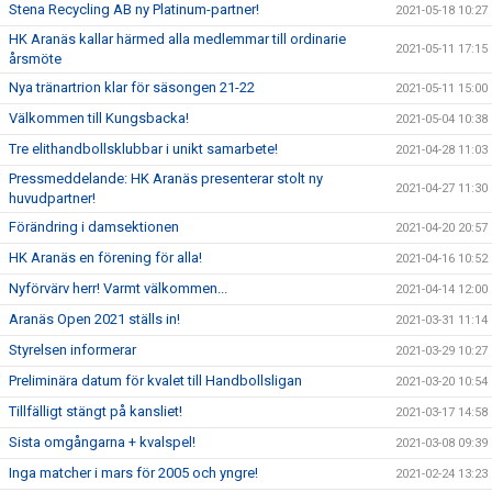
Stena Recycling AB ny Platinum-partner!
2021-05-18 10:27
HK Aranäs kallar härmed alla medlemmar till ordinarie
2021-05-11 17:15
årsmöte
Nya tränartrion klar för säsongen 21-22
2021-05-11 15:00
Välkommen till Kungsbacka!
2021-05-04 10:38
Tre elithandbollsklubbar i unikt samarbete!
2021-04-28 11:03
Pressmeddelande: HK Aranäs presenterar stolt ny
2021-04-27 11:30
huvudpartner!
Förändring i damsektionen
2021-04-20 20:57
HK Aranäs en förening för alla!
2021-04-16 10:52
Nyförvärv herr! Varmt välkommen...
2021-04-14 12:00
Aranäs Open 2021 ställs in!
2021-03-31 11:14
Styrelsen informerar
2021-03-29 10:27
Preliminära datum för kvalet till Handbollsligan
2021-03-20 10:54
Tillfälligt stängt på kansliet!
2021-03-17 14:58
Sista omgångarna + kvalspel!
2021-03-08 09:39
Inga matcher i mars för 2005 och yngre!
2021-02-24 13:23