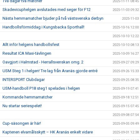
Två dagar två matcher
2025-11-11 08:45
Skadevicuphelgen avslutades med seger för F12
2025-11-03 09:32
Nästa hemmamatcher bjuder på två västsvenska derbyn
2025-11-03
Handbollsförmiddag i Kungsbacka Sporthall!
2025-10-16 12:00
2025-10-10 12:22
Allt inför helgens handbollsfest
2025-10-10 08:13
Resultat ICA Maxi-tävlingen
2025-10-09 16:27
Oavgjort i Halmstad - Herrallsvenskan omg. 2
2025-09-27 09:29
USM Steg 1 i helgen! Tre lag från Aranäs gjorde entré
2025-09-26 15:33
INTERSPORT Clubdagar
2025-09-25 08:35
USM-handboll P18 steg1 spelades i helgen
2025-09-19 07:41
Kommande hemmamatcher
2025-09-18 12:51
Nu startar seriespelet!
2025-09-15 07:45
2025-09-08 07:54
Cup-säsongen är här!
2025-09-05 09:49
Kaptenen elvamålsskytt – HK Aranäs enkelt vidare
2025-09-01 12:38