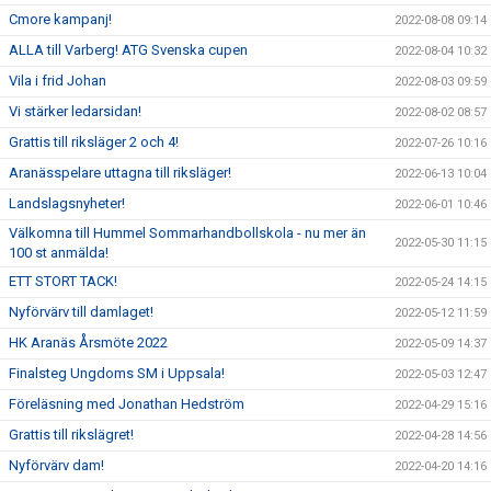
Cmore kampanj!
2022-08-08 09:14
ALLA till Varberg! ATG Svenska cupen
2022-08-04 10:32
Vila i frid Johan
2022-08-03 09:59
Vi stärker ledarsidan!
2022-08-02 08:57
Grattis till riksläger 2 och 4!
2022-07-26 10:16
Aranässpelare uttagna till riksläger!
2022-06-13 10:04
Landslagsnyheter!
2022-06-01 10:46
Välkomna till Hummel Sommarhandbollskola - nu mer än
2022-05-30 11:15
100 st anmälda!
ETT STORT TACK!
2022-05-24 14:15
Nyförvärv till damlaget!
2022-05-12 11:59
HK Aranäs Årsmöte 2022
2022-05-09 14:37
Finalsteg Ungdoms SM i Uppsala!
2022-05-03 12:47
Föreläsning med Jonathan Hedström
2022-04-29 15:16
Grattis till rikslägret!
2022-04-28 14:56
Nyförvärv dam!
2022-04-20 14:16