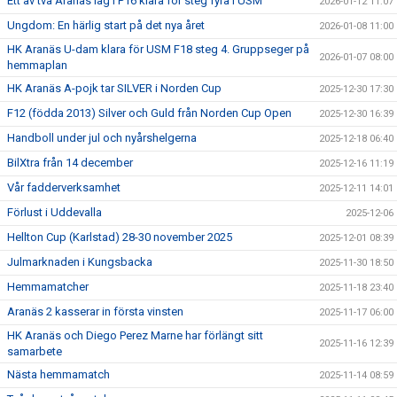
Ett av två Aranäs lag i P16 klara för steg fyra i USM
2026-01-12 11:07
Ungdom: En härlig start på det nya året
2026-01-08 11:00
HK Aranäs U-dam klara för USM F18 steg 4. Gruppseger på
2026-01-07 08:00
hemmaplan
HK Aranäs A-pojk tar SILVER i Norden Cup
2025-12-30 17:30
F12 (födda 2013) Silver och Guld från Norden Cup Open
2025-12-30 16:39
Handboll under jul och nyårshelgerna
2025-12-18 06:40
BilXtra från 14 december
2025-12-16 11:19
Vår fadderverksamhet
2025-12-11 14:01
Förlust i Uddevalla
2025-12-06
Hellton Cup (Karlstad) 28-30 november 2025
2025-12-01 08:39
Julmarknaden i Kungsbacka
2025-11-30 18:50
Hemmamatcher
2025-11-18 23:40
Aranäs 2 kasserar in första vinsten
2025-11-17 06:00
HK Aranäs och Diego Perez Marne har förlängt sitt
2025-11-16 12:39
samarbete
Nästa hemmamatch
2025-11-14 08:59