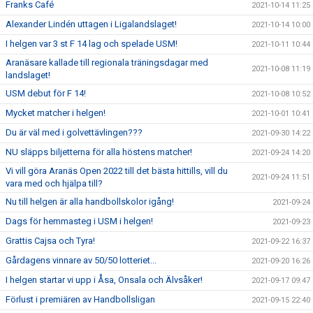
Franks Café
2021-10-14 11:25
Alexander Lindén uttagen i Ligalandslaget!
2021-10-14 10:00
I helgen var 3 st F 14 lag och spelade USM!
2021-10-11 10:44
Aranäsare kallade till regionala träningsdagar med
2021-10-08 11:19
landslaget!
USM debut för F 14!
2021-10-08 10:52
Mycket matcher i helgen!
2021-10-01 10:41
Du är väl med i golvettävlingen???
2021-09-30 14:22
NU släpps biljetterna för alla höstens matcher!
2021-09-24 14:20
Vi vill göra Aranäs Open 2022 till det bästa hittills, vill du
2021-09-24 11:51
vara med och hjälpa till?
Nu till helgen är alla handbollskolor igång!
2021-09-24
Dags för hemmasteg i USM i helgen!
2021-09-23
Grattis Cajsa och Tyra!
2021-09-22 16:37
Gårdagens vinnare av 50/50 lotteriet...
2021-09-20 16:26
I helgen startar vi upp i Åsa, Onsala och Älvsåker!
2021-09-17 09:47
Förlust i premiären av Handbollsligan
2021-09-15 22:40