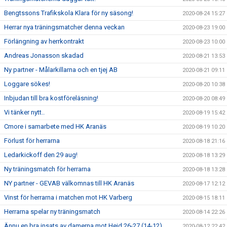
Bengtssons Trafikskola Klara för ny säsong!
2020-08-24 15:27
Herrar nya träningsmatcher denna veckan
2020-08-23 19:00
Förlängning av herrkontrakt
2020-08-23 10:00
Andreas Jonasson skadad
2020-08-21 13:53
Ny partner - Målarkillarna och en tjej AB
2020-08-21 09:11
Loggare sökes!
2020-08-20 10:38
Inbjudan till bra kostföreläsning!
2020-08-20 08:49
Vi tänker nytt..
2020-08-19 15:42
Cmore i samarbete med HK Aranäs
2020-08-19 10:20
Förlust för herrarna
2020-08-18 21:16
Ledarkickoff den 29 aug!
2020-08-18 13:29
Ny träningsmatch för herrarna
2020-08-18 13:28
NY partner - GEVAB välkomnas till HK Aranäs
2020-08-17 12:12
Vinst för herrarna i matchen mot HK Varberg
2020-08-15 18:11
Herrarna spelar ny träningsmatch
2020-08-14 22:26
Ännu en bra insats av damerna mot Heid 26-27 (14-12)
2020-08-12 22:42