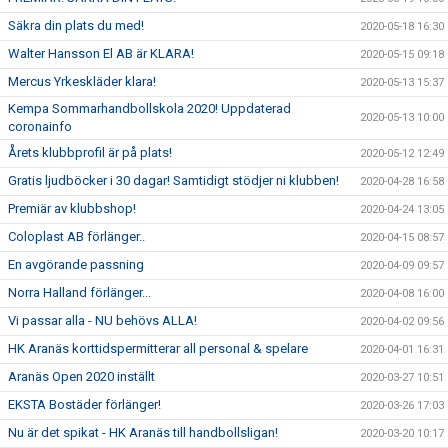
Säkra din plats du med!
2020-05-18 16:30
Walter Hansson El AB är KLARA!
2020-05-15 09:18
Mercus Yrkeskläder klara!
2020-05-13 15:37
Kempa Sommarhandbollskola 2020! Uppdaterad
2020-05-13 10:00
coronainfo
Årets klubbprofil är på plats!
2020-05-12 12:49
Gratis ljudböcker i 30 dagar! Samtidigt stödjer ni klubben!
2020-04-28 16:58
Premiär av klubbshop!
2020-04-24 13:05
Coloplast AB förlänger..
2020-04-15 08:57
En avgörande passning
2020-04-09 09:57
Norra Halland förlänger...
2020-04-08 16:00
Vi passar alla - NU behövs ALLA!
2020-04-02 09:56
HK Aranäs korttidspermitterar all personal & spelare
2020-04-01 16:31
Aranäs Open 2020 inställt
2020-03-27 10:51
EKSTA Bostäder förlänger!
2020-03-26 17:03
Nu är det spikat - HK Aranäs till handbollsligan!
2020-03-20 10:17