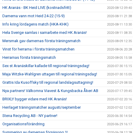
HK Aranäs - BK Heid LIVE (kostnadsfritt)
2020-08-12 09:40
Damerna vann mot Heid 24-22 (15-9)
2020-08-11 21:38
Info kring lördagens match (HKA-KHK)
2020-08-11 13:30
Hela Sverige samlas i samarbete med HK Aranäs!
2020-08-11 08:35
Mersmak gav damernas första träningsmatch
2020-08-09 12:35
Vinst för herrarna i första träningsmatchen
2020-08-06 20:28
Herrarnas första träningsmatch
2020-08-05 15:58
Sex st Aranäskillar kallade till regional träningsdag!
2020-07-30 15:15
Maja Witzke-Wahlgren uttagen till regional träningsdag!
2020-07-30 15:05
Grattis Ida Kusoffsky till regional landslagsuttagning!
2020-07-29 08:50
Nya partners! Välkomna Viavest & Kungsbacka Åkeri AB
2020-07-17 09:45
BRIXLY bygger vidare med HK Aranäs!
2020-07-02 20:16
Herrlaget träningsmatcher augusti/september
2020-07-02 12:02
Stena Recycling AB - NY partner!
2020-06-30 14:54
Organisationsförändring
2020-06-29 16:17
Summering av damernas försäsong 1!
2020-06-28 12:28