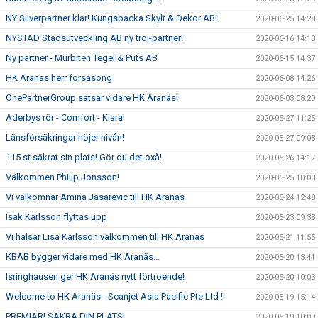
NY Silverpartner klar! Kungsbacka Skylt & Dekor AB!
2020-06-25 14:28
NYSTAD Stadsutveckling AB ny tröj-partner!
2020-06-16 14:13
Ny partner - Murbiten Tegel & Puts AB
2020-06-15 14:37
HK Aranäs herr försäsong
2020-06-08 14:26
OnePartnerGroup satsar vidare HK Aranäs!
2020-06-03 08:20
Aderbys rör - Comfort - Klara!
2020-05-27 11:25
Länsförsäkringar höjer nivån!
2020-05-27 09:08
115 st säkrat sin plats! Gör du det oxå!
2020-05-26 14:17
Välkommen Philip Jonsson!
2020-05-25 10:03
Vi välkomnar Amina Jasarevic till HK Aranäs
2020-05-24 12:48
Isak Karlsson flyttas upp
2020-05-23 09:38
Vi hälsar Lisa Karlsson välkommen till HK Aranäs
2020-05-21 11:55
KBAB bygger vidare med HK Aranäs...
2020-05-20 13:41
Isringhausen ger HK Aranäs nytt förtroende!
2020-05-20 10:03
Welcome to HK Aranäs - Scanjet Asia Pacific Pte Ltd !
2020-05-19 15:14
PREMIÄR! SÄKRA DIN PLATS!
2020-05-19 10:00