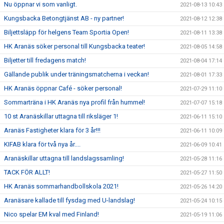
Nu öppnar vi som vanligt.
2021-08-13 10:43
Kungsbacka Betongtjänst AB - ny partner!
2021-08-12 12:38
Biljettsläpp för helgens Team Sportia Open!
2021-08-11 13:38
HK Aranäs söker personal till Kungsbacka teater!
2021-08-05 14:58
Biljetter till fredagens match!
2021-08-04 17:14
Gällande publik under träningsmatcherna i veckan!
2021-08-01 17:33
HK Aranäs öppnar Café - söker personal!
2021-07-29 11:10
Sommarträna i HK Aranäs nya profil från hummel!
2021-07-07 15:18
10 st Aranäskillar uttagna till riksläger 1!
2021-06-11 15:10
Aranäs Fastigheter klara för 3 år!!!
2021-06-11 10:09
KIFAB klara för två nya år....
2021-06-09 10:41
Aranäskillar uttagna till landslagssamling!
2021-05-28 11:16
TACK FÖR ALLT!
2021-05-27 11:50
HK Aranäs sommarhandbollskola 2021!
2021-05-26 14:20
Aranäsare kallade till fysdag med U-landslag!
2021-05-24 10:15
Nico spelar EM kval med Finland!
2021-05-19 11:06