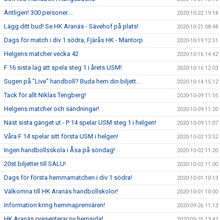
Äntligen! 300 personer....
2020-10-22 19:18
Lägg ditt bud! Se HK Aranäs - Sävehof på plats!
2020-10-21 08:48
Dags för match i div 1 södra, Fjärås HK - Mantorp
2020-10-19 12:51
Helgens matcher vecka 42
2020-10-16 14:42
F 16 sista lag att spela steg 1 i årets USM!
2020-10-16 12:03
Sugen på "Live" handboll? Buda hem din biljett...
2020-10-14 15:12
Tack för allt Niklas Tengberg!
2020-10-09 11:55
Helgens matcher och sändningar!
2020-10-09 11:20
Näst sista gänget ut - P 14 spelar USM steg 1 i helgen!
2020-10-09 11:07
Våra F 14 spelar sitt första USM i helgen!
2020-10-02 13:52
Ingen handbollsskola i Åsa på söndag!
2020-10-02 11:20
20st biljetter till SALU!
2020-10-02 11:00
Dags för första hemmamatchen i div 1 södra!
2020-10-01 10:13
Välkomna till HK Aranäs handbollskolor!
2020-10-01 10:00
Information kring hemmapremiären!
2020-09-26 11:13
HK Aranäs presenterar ny hemsida!
2020-09-25 13:43