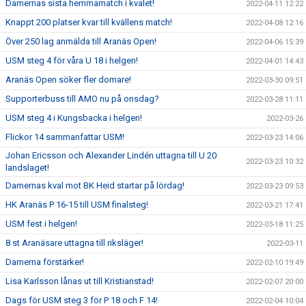
Damernas sista hemmamatch i kvalet!
2022-04-11 12:22
Knappt 200 platser kvar till kvällens match!
2022-04-08 12:16
Över 250 lag anmälda till Aranäs Open!
2022-04-06 15:39
USM steg 4 för våra U 18 i helgen!
2022-04-01 14:43
Aranäs Open söker fler domare!
2022-03-30 09:51
Supporterbuss till AMO nu på onsdag?
2022-03-28 11:11
USM steg 4 i Kungsbacka i helgen!
2022-03-26
Flickor 14 sammanfattar USM!
2022-03-23 14:06
Johan Ericsson och Alexander Lindén uttagna till U 20
2022-03-23 10:32
landslaget!
Damernas kval mot BK Heid startar på lördag!
2022-03-23 09:53
HK Aranäs P 16-15 till USM finalsteg!
2022-03-21 17:41
USM fest i helgen!
2022-03-18 11:25
8 st Aranäsare uttagna till riksläger!
2022-03-11
Damerna förstärker!
2022-02-10 19:49
Lisa Karlsson lånas ut till Kristianstad!
2022-02-07 20:00
Dags för USM steg 3 för P 18 och F 14!
2022-02-04 10:04