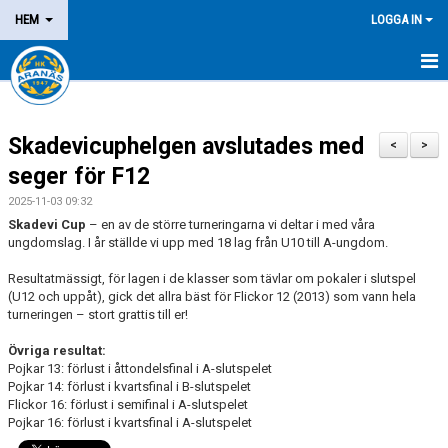
HEM
LOGGA IN
NYHETER
Skadevicuphelgen avslutades med
OM KLUBBEN
<
>
seger för F12
MEDLEM
2025-11-03 09:32
Skadevi Cup
– en av de större turneringarna vi deltar i med våra
LEDARE
ungdomslag. I år ställde vi upp med 18 lag från U10 till A-ungdom.
Resultatmässigt, för lagen i de klasser som tävlar om pokaler i slutspel
DOMARE/FUNKTIONÄR
(U12 och uppåt), gick det allra bäst för Flickor 12 (2013) som vann hela
turneringen – stort grattis till er!
KALENDER
Övriga resultat:
MATCHER
Pojkar 13: förlust i åttondelsfinal i A-slutspelet
Pojkar 14: förlust i kvartsfinal i B-slutspelet
Flickor 16: förlust i semifinal i A-slutspelet
LOTTERIER
Pojkar 16: förlust i kvartsfinal i A-slutspelet