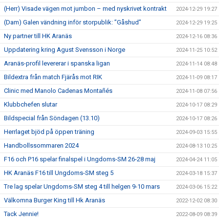
(Herr) Visade vägen mot jumbon – med nyskrivet kontrakt
2024-12-29 19:27
(Dam) Galen vändning inför storpublik: ”Gåshud”
2024-12-29 19:25
Ny partner till HK Aranäs
2024-12-16 08:36
Uppdatering kring Agust Svensson i Norge
2024-11-25 10:52
Aranäs-profil levererar i spanska ligan
2024-11-14 08:48
Bildextra från match Fjärås mot RIK
2024-11-09 08:17
Clinic med Manolo Cadenas Montañés
2024-11-08 07:56
Klubbchefen slutar
2024-10-17 08:29
Bildspecial från Söndagen (13.10)
2024-10-17 08:26
Herrlaget bjöd på öppen träning
2024-09-03 15:55
Handbollssommaren 2024
2024-08-13 10:25
F16 och P16 spelar finalspel i Ungdoms-SM 26-28 maj
2024-04-24 11:05
HK Aranäs F16 till Ungdoms-SM steg 5
2024-03-18 15:37
Tre lag spelar Ungdoms-SM steg 4 till helgen 9-10 mars
2024-03-06 15:22
Välkomna Burger King till Hk Aranäs
2022-12-02 08:30
Tack Jennie!
2022-08-09 08:39