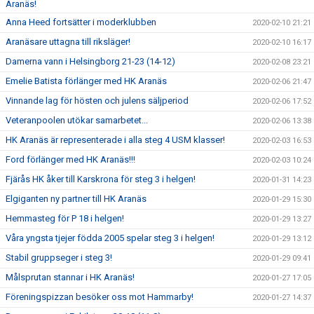
Aranäs!
Anna Heed fortsätter i moderklubben
2020-02-10 21:21
Aranäsare uttagna till riksläger!
2020-02-10 16:17
Damerna vann i Helsingborg 21-23 (14-12)
2020-02-08 23:21
Emelie Batista förlänger med HK Aranäs
2020-02-06 21:47
Vinnande lag för hösten och julens säljperiod
2020-02-06 17:52
Veteranpoolen utökar samarbetet...
2020-02-06 13:38
HK Aranäs är representerade i alla steg 4 USM klasser!
2020-02-03 16:53
Ford förlänger med HK Aranäs!!!
2020-02-03 10:24
Fjärås HK åker till Karskrona för steg 3 i helgen!
2020-01-31 14:23
Elgiganten ny partner till HK Aranäs
2020-01-29 15:30
Hemmasteg för P 18 i helgen!
2020-01-29 13:27
Våra yngsta tjejer födda 2005 spelar steg 3 i helgen!
2020-01-29 13:12
Stabil gruppseger i steg 3!
2020-01-29 09:41
Målsprutan stannar i HK Aranäs!
2020-01-27 17:05
Föreningspizzan besöker oss mot Hammarby!
2020-01-27 14:37