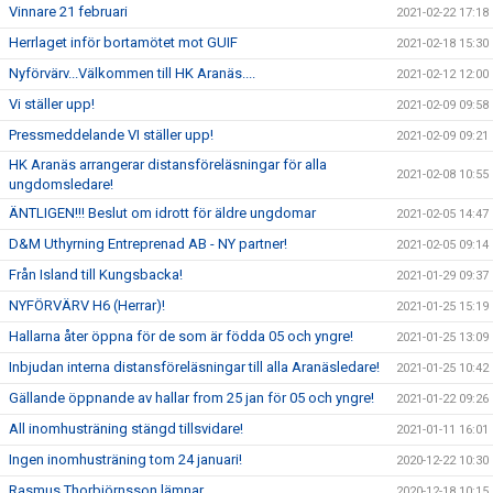
Vinnare 21 februari
2021-02-22 17:18
Herrlaget inför bortamötet mot GUIF
2021-02-18 15:30
Nyförvärv...Välkommen till HK Aranäs....
2021-02-12 12:00
Vi ställer upp!
2021-02-09 09:58
Pressmeddelande VI ställer upp!
2021-02-09 09:21
HK Aranäs arrangerar distansföreläsningar för alla
2021-02-08 10:55
ungdomsledare!
ÄNTLIGEN!!! Beslut om idrott för äldre ungdomar
2021-02-05 14:47
D&M Uthyrning Entreprenad AB - NY partner!
2021-02-05 09:14
Från Island till Kungsbacka!
2021-01-29 09:37
NYFÖRVÄRV H6 (Herrar)!
2021-01-25 15:19
Hallarna åter öppna för de som är födda 05 och yngre!
2021-01-25 13:09
Inbjudan interna distansföreläsningar till alla Aranäsledare!
2021-01-25 10:42
Gällande öppnande av hallar from 25 jan för 05 och yngre!
2021-01-22 09:26
All inomhusträning stängd tillsvidare!
2021-01-11 16:01
Ingen inomhusträning tom 24 januari!
2020-12-22 10:30
Rasmus Thorbjörnsson lämnar...
2020-12-18 10:15