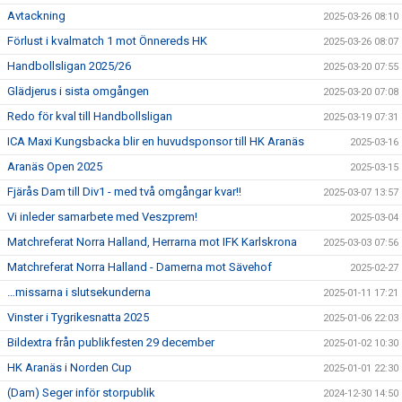
Avtackning
2025-03-26 08:10
Förlust i kvalmatch 1 mot Önnereds HK
2025-03-26 08:07
Handbollsligan 2025/26
2025-03-20 07:55
Glädjerus i sista omgången
2025-03-20 07:08
Redo för kval till Handbollsligan
2025-03-19 07:31
ICA Maxi Kungsbacka blir en huvudsponsor till HK Aranäs
2025-03-16
Aranäs Open 2025
2025-03-15
Fjärås Dam till Div1 - med två omgångar kvar!!
2025-03-07 13:57
Vi inleder samarbete med Veszprem!
2025-03-04
Matchreferat Norra Halland, Herrarna mot IFK Karlskrona
2025-03-03 07:56
Matchreferat Norra Halland - Damerna mot Sävehof
2025-02-27
…missarna i slutsekunderna
2025-01-11 17:21
Vinster i Tygrikesnatta 2025
2025-01-06 22:03
Bildextra från publikfesten 29 december
2025-01-02 10:30
HK Aranäs i Norden Cup
2025-01-01 22:30
(Dam) Seger inför storpublik
2024-12-30 14:50