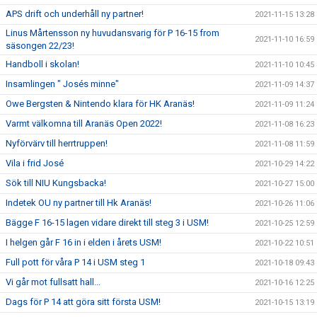
APS drift och underhåll ny partner!
2021-11-15 13:28
Linus Mårtensson ny huvudansvarig för P 16-15 from
2021-11-10 16:59
säsongen 22/23!
Handboll i skolan!
2021-11-10 10:45
Insamlingen " Josés minne"
2021-11-09 14:37
Owe Bergsten & Nintendo klara för HK Aranäs!
2021-11-09 11:24
Varmt välkomna till Aranäs Open 2022!
2021-11-08 16:23
Nyförvärv till herrtruppen!
2021-11-08 11:59
Vila i frid José
2021-10-29 14:22
Sök till NIU Kungsbacka!
2021-10-27 15:00
Indetek OU ny partner till Hk Aranäs!
2021-10-26 11:06
Bägge F 16-15 lagen vidare direkt till steg 3 i USM!
2021-10-25 12:59
I helgen går F 16 in i elden i årets USM!
2021-10-22 10:51
Full pott för våra P 14 i USM steg 1
2021-10-18 09:43
Vi går mot fullsatt hall...
2021-10-16 12:25
Dags för P 14 att göra sitt första USM!
2021-10-15 13:19