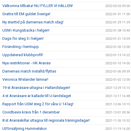
Välkomna tillbaka! NU FYLLER VI HALLEN!
2022-02-03 09:00
Grattis till EM guldet Sverige!
2022-01-31 11:00
Ny starttid på damernas match idag!
2022-01-29 11:59
USM i Kungsbacka i helgen!
2022-01-28 10:40
Dags för steg 3 i helgen!
2022-01-21 10:09
Förändring i herrtrupp
2022-01-20 12:00
Uppdaterad klubbprofil!
2022-01-19 14:22
Nya restriktioner - HK Aranäs
2022-01-10 14:50
Damernas match inställd/flyttas
2022-01-06 09:59
Veronica Wislander lämnar!
2022-01-02 12:00
19 st Aranäsare uttagna i Hallandslagen!
2021-12-29 15:15
4 st Aranäsare är kallade till U-landslaget
2021-12-17 16:48
Rapport från USM steg 2 för våra U 14 lag!
2021-12-06 10:15
Covidbevis krävs från 1 december
2021-12-01 09:36
8 st Aranäskillar uttagna till regionala träningsdagar!
2021-11-26 10:52
Utförsäljning Hummelskor
2021-11-19 16:00