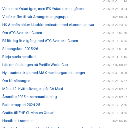
2025-08-29 11:13
Vinst mot Ystad igen, men IFK Ystad denna gånen
2025-08-28 10:24
Vi söker fler till vår Arrangemangsgrupp!
2025-08-24
HK Aranäs söker klubbkoordinator med ekonomiansvar
2025-08-22 23:05
Om ATG Svenska Cupen
2025-08-15 07:30
På lördag är vi igång med ATG Svenska Cupen
2025-08-14 16:25
Säsongskort 2025/26
2025-08-14 01:00
Börja spela handboll
2025-08-11 14:15
Läs om finaldagen på Partille World Cup
2025-07-07 08:42
Nytt partnerskap med MAX Hamburgarresturanger
2025-06-30 18:08
Om försäsongen
2025-06-25 16:37
Månad 2: Kvittotävlingen på ICA Maxi
2025-06-25 09:27
Årsmöte 2025 – sammanfattning
2025-06-23 09:07
Partnerrapport 2024-25
2025-06-17 12:36
Grattis till EHF CL vinsten Oscar!
2025-06-16 10:35
Handboll i sommar
2025-06-15