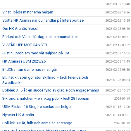
2026-03-02 13:40
Vinst i båda matcherna helgen
2026-02-28 19:26
Stötta HK Aranäs när du handlar på Intersport.se
2026-02-26 13:38
Om HK Aranäs filosofi
2026-02-25 08:46
Förlust och Vinst i lördagens hemmamatcher
2026-02-16 08:31
VI STÅR UPP MOT CANCER
2026-02-12 09:32
Just nu problem med vår säljkod på ICA
2026-02-09 16:05
HK Aranäs i USM 2025/26
2026-02-05 11:49
BildXtra från damernas vinst igår
2026-02-02 08:30
Ett litet kit som gör stor skillnad – tack Friends och
2026-01-28 08:54
Swedbank!
Boll-lek 3–5 år, en succé fylld av glädje och engagemang!
2026-01-23 15:57
3-kronorsmatchen – en riktig publikfest! 28 februari
2026-01-19
USM Flickor 16 Steg tre spelades i helgen
2026-01-18 17:00
Nyheter HK Aranäs
2026-01-14 09:21
Boll-lek 3-5 år, fullt och anmälan är stängd
2026-01-13