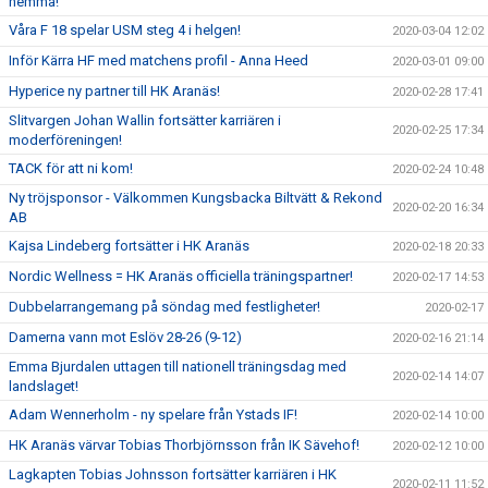
hemma!
Våra F 18 spelar USM steg 4 i helgen!
2020-03-04 12:02
Inför Kärra HF med matchens profil - Anna Heed
2020-03-01 09:00
Hyperice ny partner till HK Aranäs!
2020-02-28 17:41
Slitvargen Johan Wallin fortsätter karriären i
2020-02-25 17:34
moderföreningen!
TACK för att ni kom!
2020-02-24 10:48
Ny tröjsponsor - Välkommen Kungsbacka Biltvätt & Rekond
2020-02-20 16:34
AB
Kajsa Lindeberg fortsätter i HK Aranäs
2020-02-18 20:33
Nordic Wellness = HK Aranäs officiella träningspartner!
2020-02-17 14:53
Dubbelarrangemang på söndag med festligheter!
2020-02-17
Damerna vann mot Eslöv 28-26 (9-12)
2020-02-16 21:14
Emma Bjurdalen uttagen till nationell träningsdag med
2020-02-14 14:07
landslaget!
Adam Wennerholm - ny spelare från Ystads IF!
2020-02-14 10:00
HK Aranäs värvar Tobias Thorbjörnsson från IK Sävehof!
2020-02-12 10:00
Lagkapten Tobias Johnsson fortsätter karriären i HK
2020-02-11 11:52