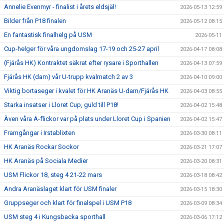
Annelie Evenmyr - finalist i årets eldsjäl!
2026-05-13 12:59
Bilder från P18 finalen
2026-05-12 08:15
En fantastisk finalhelg på USM
2026-05-11
Cup-helger för våra ungdomslag 17-19 och 25-27 april
2026-04-17 08:08
(Fjärås HK) Kontraktet säkrat efter rysare i Sporthallen
2026-04-13 07:59
Fjärås HK (dam) vår U-trupp kvalmatch 2 av 3
2026-04-10 09:00
Viktig bortaseger i kvalet för HK Aranäs U-dam/Fjärås HK
2026-04-03 08:55
Starka insatser i Lloret Cup, guld till P18!
2026-04-02 15:48
Även våra A-flickor var på plats under Lloret Cup i Spanien
2026-04-02 15:47
Framgångar i Irstablixten
2026-03-30 08:11
HK Aranäs Rockar Sockor
2026-03-21 17:07
HK Aranäs på Sociala Medier
2026-03-20 08:31
USM Flickor 18, steg 4 21-22 mars
2026-03-18 08:42
Andra Aranäslaget klart för USM finaler
2026-03-15 18:30
Gruppseger och klart för finalspel i USM P18
2026-03-09 08:34
USM steg 4 i Kungsbacka sporthall
2026-03-06 17:12