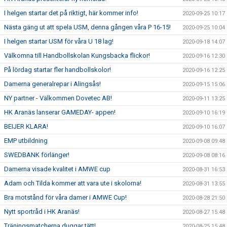
I helgen startar det på riktigt, här kommer info!
2020-09-25 10:17
Nästa gäng ut att spela USM, denna gången våra P 16-15!
2020-09-25 10:04
I helgen startar USM för våra U 18 lag!
2020-09-18 14:07
Välkomna till Handbollskolan Kungsbacka flickor!
2020-09-16 12:30
På lördag startar fler handbollskolor!
2020-09-16 12:25
Damerna generalrepar i Alingsås!
2020-09-15 15:06
NY partner - Välkommen Dovetec AB!
2020-09-11 13:25
HK Aranäs lanserar GAMEDAY- appen!
2020-09-10 16:19
BEIJER KLARA!
2020-09-10 16:07
EMP utbildning
2020-09-08 09:48
SWEDBANK förlänger!
2020-09-08 08:16
Damerna visade kvalitet i AMWE cup
2020-08-31 16:53
Adam och Tilda kommer att vara ute i skolorna!
2020-08-31 13:55
Bra motstånd för våra damer i AMWE Cup!
2020-08-28 21:50
Nytt sportråd i HK Aranäs!
2020-08-27 15:48
Träningsmatcherna duggar tätt!
2020-08-25 15:48