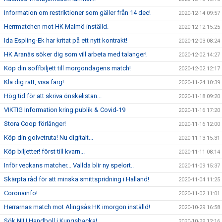
Information om restriktioner som gäller från 14 dec!
2020-12-14 09:57
Herrmatchen mot HK Malmö inställd.
2020-12-12 15:25
Ida Espling-Ek har kritat på ett nytt kontrakt!
2020-12-03 08:24
HK Aranäs söker dig som vill arbeta med talanger!
2020-12-02 14:27
Köp din soffbiljett till morgondagens match!
2020-12-02 12:17
Klä dig rätt, visa färg!
2020-11-24 10:39
Hög tid för att skriva önskelistan...
2020-11-18 09:20
VIKTIG Information kring publik & Covid-19
2020-11-16 17:20
Stora Coop förlänger!
2020-11-16 12:00
Köp din golvetruta! Nu digitalt...
2020-11-13 15:31
Köp biljetter! först till kvarn...
2020-11-11 08:14
Inför veckans matcher... Vallda blir ny spelort..
2020-11-09 15:37
Skärpta råd för att minska smittspridning i Halland!
2020-11-04 11:25
Coronainfo!
2020-11-02 11:01
Herrarnas match mot Alingsås HK imorgon inställd!
2020-10-29 16:58
Sök NIU Handboll i Kungsbacka!
2020-10-29 12:16