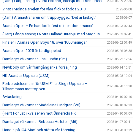
(Dam) Långläsning i Norra Halland, intervju med Anna Heed
2025-06-09 20:36
Vinst i Mölndalspelen för våra flickor födda 2013
2025-06-08
(Dam) Aranästränaren om truppbygget: "Det är läskigt"
2025-06-07
Aranäs Open – En handbollsfest och en domarsuccé
2025-06-03 07:43
(Herr) Långsläsning i Norra Halland: Intervju med Magnus
2025-06-03 07:41
Finalen i Aranäs Open Boys 18, över 1000 visingar
2025-06-02 07:49
Aranäs Open 2025 är färdigspelad
2025-05-26 08:38
Damlaget välkomnar Lisa Lundin (9m)
2025-05-22 12:26
Newbody om vår framgångsrika försäljning
2025-05-14 10:51
HK Aranäs i Uppsala (USM)
2025-05-08 10:04
Förberedelserna inför USM Final Steg i Uppsala –
2025-04-28 16:10
Tillsammans mot toppen
Avtackning
2025-04-10 07:16
Damlaget välkomnar Madeleine Lindgren (V6)
2025-04-10 07:13
(Herr) Förlust i kvalserien mot Önnereds HK
2025-04-10 07:09
Damlaget välkomnar Rebecca Hofsten (M6)
2025-04-07 07:41
Handla på ICA Maxi och stötta vår förening
2025-03-28 08:19