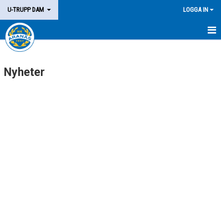
U-TRUPP DAM
LOGGA IN
HEM
Nyheter
TRUPPEN
KALENDER
MATCHER
KONTAKT