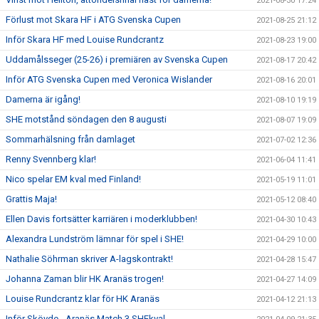
2021-08-30 17:24
Förlust mot Skara HF i ATG Svenska Cupen
2021-08-25 21:12
Inför Skara HF med Louise Rundcrantz
2021-08-23 19:00
Uddamålsseger (25-26) i premiären av Svenska Cupen
2021-08-17 20:42
Inför ATG Svenska Cupen med Veronica Wislander
2021-08-16 20:01
Damerna är igång!
2021-08-10 19:19
SHE motstånd söndagen den 8 augusti
2021-08-07 19:09
Sommarhälsning från damlaget
2021-07-02 12:36
Renny Svennberg klar!
2021-06-04 11:41
Nico spelar EM kval med Finland!
2021-05-19 11:01
Grattis Maja!
2021-05-12 08:40
Ellen Davis fortsätter karriären i moderklubben!
2021-04-30 10:43
Alexandra Lundström lämnar för spel i SHE!
2021-04-29 10:00
Nathalie Söhrman skriver A-lagskontrakt!
2021-04-28 15:47
Johanna Zaman blir HK Aranäs trogen!
2021-04-27 14:09
Louise Rundcrantz klar för HK Aranäs
2021-04-12 21:13
Inför Skövde - Aranäs Match 3 SHEkval