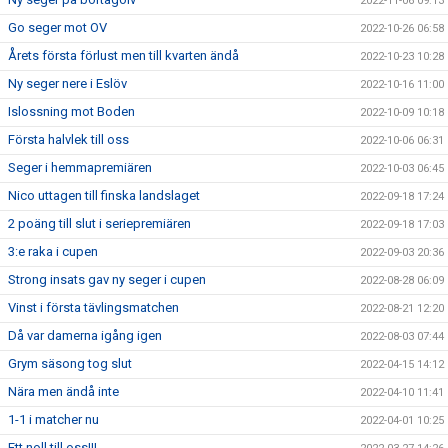
2022-11-06 09:13
Go seger mot OV
2022-10-26 06:58
Årets första förlust men till kvarten ändå
2022-10-23 10:28
Ny seger nere i Eslöv
2022-10-16 11:00
Islossning mot Boden
2022-10-09 10:18
Första halvlek till oss
2022-10-06 06:31
Seger i hemmapremiären
2022-10-03 06:45
Nico uttagen till finska landslaget
2022-09-18 17:24
2 poäng till slut i seriepremiären
2022-09-18 17:03
3:e raka i cupen
2022-09-03 20:36
Strong insats gav ny seger i cupen
2022-08-28 06:09
Vinst i första tävlingsmatchen
2022-08-21 12:20
Då var damerna igång igen
2022-08-03 07:44
Grym säsong tog slut
2022-04-15 14:12
Nära men ändå inte
2022-04-10 11:41
1-1 i matcher nu
2022-04-01 10:25
Ett noll till oss!!!