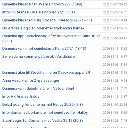
Damerna krigade ner OV Helsingborg 27-17 (8-9)
2021-01-24 20:43
Inför HK Aranäs- OV Helsingborg 24/1 17.00
2021-01-22 16:51
Damerna krigade till sig 1 poäng i Tyresö 26-26 (17-11)
2021-01-17 18:14
HK Aranäs slog GT Söder efter stark andra halvlek!
2021-01-11 16:05
Damerna upp i serieledning efter bortavinst mot Kärra 18-23
2021-01-06 20:17
(6-11)
Damerna vann mot serieledarna Kärra 27-21 (13-13)
2020-12-13 15:12
Serieledarna kommer på besök i Valldahallen!
2020-12-11 18:17
2020-12-06 15:59
Damerna åker till Stockholm efter 3 veckors uppehåll!
2020-12-05 15:53
Anna Heed klar för 2 nya säsonger
2020-11-28 19:28
Damerna vann debutmatchen i Valldahallen!
2020-11-15 17:47
Inför HK Aranäs- Eslöv
2020-11-13 13:17
Delad poäng för damerna mot Hallby 20-20 ( 9-8)
2020-11-07 22:58
Inför damernas bortamöte mot seriefavoriten Hallby
2020-11-06 15:15
Stabil seger för Damerna mot Nacka 35-19 (20-8)
2020-10-25 17:48