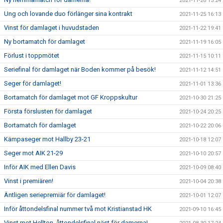
2021-11-26 13:24
Ung och lovande duo förlänger sina kontrakt
2021-11-25 16:13
Vinst för damlaget i huvudstaden
2021-11-22 19:41
Ny bortamatch för damlaget
2021-11-19 16:05
Förlust i toppmötet
2021-11-15 10:11
Seriefinal för damlaget när Boden kommer på besök!
2021-11-12 14:51
Seger för damlaget!
2021-11-01 13:36
Bortamatch för damlaget mot GF Kroppskultur
2021-10-30 21:25
Första förslusten för damlaget
2021-10-24 20:25
Bortamatch för damlaget
2021-10-22 20:06
Kämpaseger mot Hallby 23-21
2021-10-18 12:07
Seger mot AIK 21-29
2021-10-10 20:57
Inför AIK med Ellen Davis
2021-10-09 08:40
Vinst i premiären!
2021-10-04 20:38
Äntligen seriepremiär för damlaget!
2021-10-01 12:07
Inför åttondelsfinal nummer två mot Kristianstad HK
2021-09-10 16:45
Vinst mot Hellton, åttondelsfinal näst för damerna!