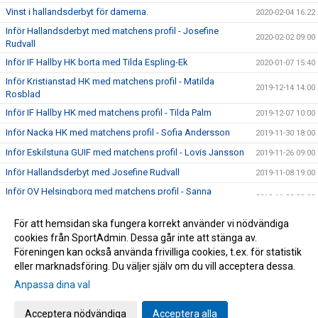
Vinst i hallandsderbyt för damerna.
2020-02-04 16:22
Inför Hallandsderbyt med matchens profil - Josefine
2020-02-02 09:00
Rudvall
Inför IF Hallby HK borta med Tilda Espling-Ek
2020-01-07 15:40
Inför Kristianstad HK med matchens profil - Matilda
2019-12-14 14:00
Rosblad
Inför IF Hallby HK med matchens profil - Tilda Palm
2019-12-07 10:00
Inför Nacka HK med matchens profil - Sofia Andersson
2019-11-30 18:00
Inför Eskilstuna GUIF med matchens profil - Lovis Jansson
2019-11-26 09:00
Inför Hallandsderbyt med Josefine Rudvall
2019-11-08 19:00
Inför OV Helsingborg med matchens profil - Sanna
2019-11-03 09:00
Andreasson
Högersexan Emelie Batista klar för HK Aranäs
För att hemsidan ska fungera korrekt använder vi nödvändiga
2019-10-23 10:40
cookies från SportAdmin. Dessa går inte att stänga av.
Damer A Säsongen 19/20
2019-10-17 15:26
Föreningen kan också använda frivilliga cookies, t.ex. för statistik
eller marknadsföring. Du väljer själv om du vill acceptera dessa.
Anpassa dina val
Cookie-inställningar
Gå till Webbversion
Acceptera nödvändiga
Acceptera alla