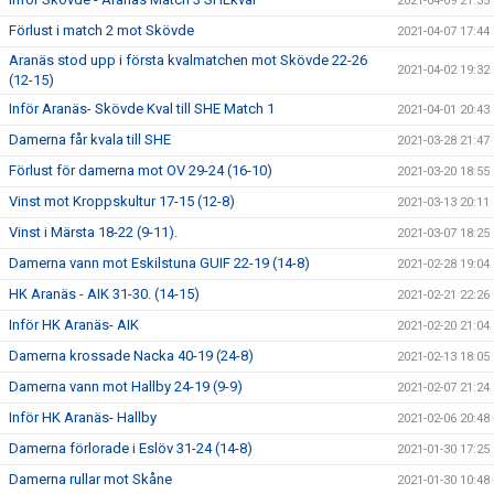
2021-04-09 21:35
Förlust i match 2 mot Skövde
2021-04-07 17:44
Aranäs stod upp i första kvalmatchen mot Skövde 22-26
2021-04-02 19:32
(12-15)
Inför Aranäs- Skövde Kval till SHE Match 1
2021-04-01 20:43
Damerna får kvala till SHE
2021-03-28 21:47
Förlust för damerna mot OV 29-24 (16-10)
2021-03-20 18:55
Vinst mot Kroppskultur 17-15 (12-8)
2021-03-13 20:11
Vinst i Märsta 18-22 (9-11).
2021-03-07 18:25
Damerna vann mot Eskilstuna GUIF 22-19 (14-8)
2021-02-28 19:04
HK Aranäs - AIK 31-30. (14-15)
2021-02-21 22:26
Inför HK Aranäs- AIK
2021-02-20 21:04
Damerna krossade Nacka 40-19 (24-8)
2021-02-13 18:05
Damerna vann mot Hallby 24-19 (9-9)
2021-02-07 21:24
Inför HK Aranäs- Hallby
2021-02-06 20:48
Damerna förlorade i Eslöv 31-24 (14-8)
2021-01-30 17:25
Damerna rullar mot Skåne
2021-01-30 10:48