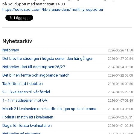
på SolidSport med matchstart 14:00
https://solidsport.com/hk-aranas-dam/monthly_supporter
Nyhetsarkiv
Nyförvärv
2026-06-26 11:58
Det blev tre säsonger i högsta serien den här gången
2026-04-27 09:54
Nyförvärv klart till damtruppen 26/27
2026-04-24 08:18
Det blir en femte och avgörande match
2026-04-22 08:08
Tack för er tid i klubben
2026-04-16 09:56
2-1 i kvalserien till vår fördel
2026-04-15 23:50
1 - 1 i matchserien mot OV
2026-04-07 08:49
Match 2 i kvalserien om Handbollsligan spelas hemma
2026-04-04 08:00
Förlust i match ett i kvalserien
2026-04-02 08:21
Dags för första kvalmatchen
2026-04-01 09:34
Nyförvärv på niometer