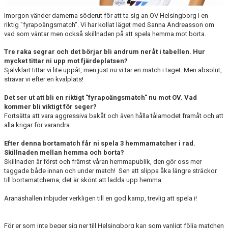
Imorgon vänder damerna söderut för att ta sig an OV Helsingborg i en
riktig "fyrapoängsmatch". Vi har kollat läget med Sanna Andreasson om
vad som väntar men också skillnaden på att spela hemma mot borta.
Tre raka segrar och det börjar bli andrum neråt i tabellen. Hur
mycket tittar ni upp mot fjärdeplatsen?
Självklart tittar vi lite uppåt, men just nu vi tar en match i taget. Men absolut,
strävar vi efter en kvalplats!
Det ser ut att bli en riktigt "fyrapoängsmatch" nu mot OV. Vad
kommer bli viktigt för seger?
Fortsätta att vara aggressiva bakåt och även hålla tålamodet framåt och att
alla krigar för varandra.
Efter denna bortamatch får ni spela 3 hemmamatcher i rad.
Skillnaden mellan hemma och borta?
Skillnaden är först och främst våran hemmapublik, den gör oss mer
taggade både innan och under match! Sen att slippa åka längre sträckor
till bortamatcherna, det är skönt att ladda upp hemma.
Aranäshallen inbjuder verkligen till en god kamp, trevlig att spela i!
För er som inte beger sig ner till Helsingborg kan som vanligt följa matchen