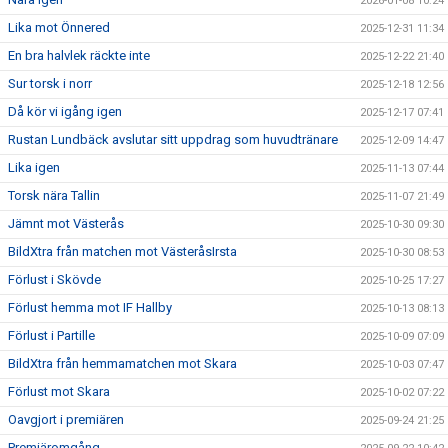
2026-01-08 10:24
Lika mot Önnered
2025-12-31 11:34
En bra halvlek räckte inte
2025-12-22 21:40
Sur torsk i norr
2025-12-18 12:56
Då kör vi igång igen
2025-12-17 07:41
Rustan Lundbäck avslutar sitt uppdrag som huvudtränare
2025-12-09 14:47
Lika igen
2025-11-13 07:44
Torsk nära Tallin
2025-11-07 21:49
Jämnt mot Västerås
2025-10-30 09:30
BildXtra från matchen mot VästeråsIrsta
2025-10-30 08:53
Förlust i Skövde
2025-10-25 17:27
Förlust hemma mot IF Hallby
2025-10-13 08:13
Förlust i Partille
2025-10-09 07:09
BildXtra från hemmamatchen mot Skara
2025-10-03 07:47
Förlust mot Skara
2025-10-02 07:22
Oavgjort i premiären
2025-09-24 21:25
Premiäromgång