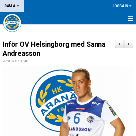
DAM A
LOGGA IN
HEM
Inför OV Helsingborg med Sanna
NYHETER
<
>
Andreasson
KALENDER
2020-02-07 09:40
MATCHER
KONTAKT