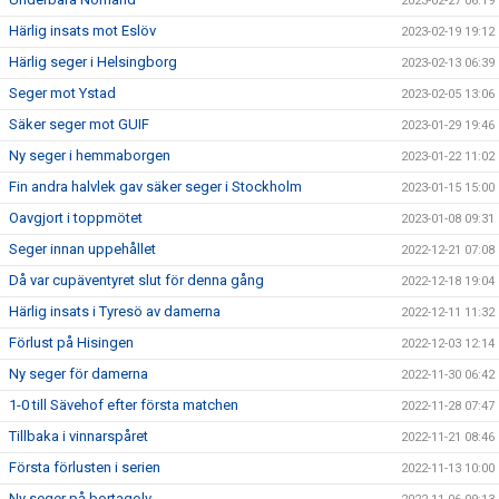
2023-02-27 06:19
Härlig insats mot Eslöv
2023-02-19 19:12
Härlig seger i Helsingborg
2023-02-13 06:39
Seger mot Ystad
2023-02-05 13:06
Säker seger mot GUIF
2023-01-29 19:46
Ny seger i hemmaborgen
2023-01-22 11:02
Fin andra halvlek gav säker seger i Stockholm
2023-01-15 15:00
Oavgjort i toppmötet
2023-01-08 09:31
Seger innan uppehållet
2022-12-21 07:08
Då var cupäventyret slut för denna gång
2022-12-18 19:04
Härlig insats i Tyresö av damerna
2022-12-11 11:32
Förlust på Hisingen
2022-12-03 12:14
Ny seger för damerna
2022-11-30 06:42
1-0 till Sävehof efter första matchen
2022-11-28 07:47
Tillbaka i vinnarspåret
2022-11-21 08:46
Första förlusten i serien
2022-11-13 10:00
Ny seger på bortagolv