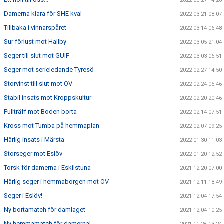
2022-03-27 14:26
Damerna klara för SHE kval
2022-03-21 08:07
Tillbaka i vinnarspåret
2022-03-14 06:48
Sur förlust mot Hallby
2022-03-05 21:04
Seger till slut mot GUIF
2022-03-03 06:51
Seger mot serieledande Tyresö
2022-02-27 14:50
Storvinst till slut mot OV
2022-02-24 05:46
Stabil insats mot Kroppskultur
2022-02-20 20:46
Fullträff mot Boden borta
2022-02-14 07:51
Kross mot Tumba på hemmaplan
2022-02-07 09:25
Härlig insats i Märsta
2022-01-30 11:03
Storseger mot Eslöv
2022-01-20 12:52
Torsk för damerna i Eskilstuna
2021-12-20 07:00
Härlig seger i hemmaborgen mot OV
2021-12-11 18:49
Seger i Eslöv!
2021-12-04 17:54
Ny bortamatch för damlaget
2021-12-04 10:25
Ny hemmamatch för damerna!