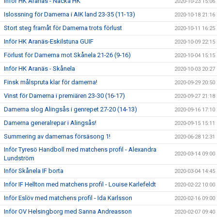
Inför HK Aranäs - Nacka HK
2020-10-23 15:06
Islossning för Damerna i AIK land 23-35 (11-13)
2020-10-18 21:16
Stort steg framåt för Damerna trots förlust
2020-10-11 16:25
Inför HK Aranäs-Eskilstuna GUIF
2020-10-09 22:15
Förlust för Damerna mot Skånela 21-26 (9-16)
2020-10-04 15:15
Inför HK Aranäs - Skånela
2020-10-03 20:27
Finsk målspruta klar för damerna!
2020-09-29 20:50
Vinst för Damerna i premiären 23-30 (16-17)
2020-09-27 21:18
Damerna slog Alingsås i genrepet 27-20 (14-13)
2020-09-16 17:10
Damerna generalrepar i Alingsås!
2020-09-15 15:11
Summering av damernas försäsong 1!
2020-06-28 12:31
Inför Tyresö Handboll med matchens profil - Alexandra
2020-03-14 09:00
Lundström
Inför Skånela IF borta
2020-03-04 14:45
Inför IF Hellton med matchens profil - Louise Karlefeldt
2020-02-22 10:00
Inför Eslöv med matchens profil - Ida Karlsson
2020-02-16 09:00
Inför OV Helsingborg med Sanna Andreasson
2020-02-07 09:40