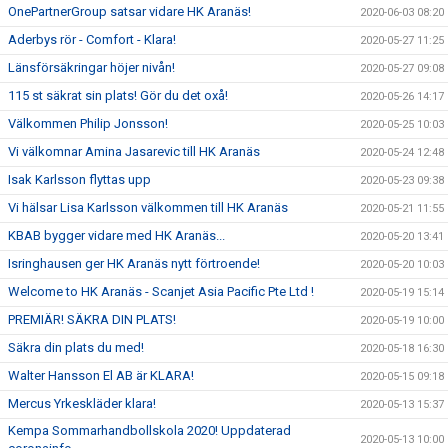
OnePartnerGroup satsar vidare HK Aranäs!
2020-06-03 08:20
Aderbys rör - Comfort - Klara!
2020-05-27 11:25
Länsförsäkringar höjer nivån!
2020-05-27 09:08
115 st säkrat sin plats! Gör du det oxå!
2020-05-26 14:17
Välkommen Philip Jonsson!
2020-05-25 10:03
Vi välkomnar Amina Jasarevic till HK Aranäs
2020-05-24 12:48
Isak Karlsson flyttas upp
2020-05-23 09:38
Vi hälsar Lisa Karlsson välkommen till HK Aranäs
2020-05-21 11:55
KBAB bygger vidare med HK Aranäs...
2020-05-20 13:41
Isringhausen ger HK Aranäs nytt förtroende!
2020-05-20 10:03
Welcome to HK Aranäs - Scanjet Asia Pacific Pte Ltd !
2020-05-19 15:14
PREMIÄR! SÄKRA DIN PLATS!
2020-05-19 10:00
Säkra din plats du med!
2020-05-18 16:30
Walter Hansson El AB är KLARA!
2020-05-15 09:18
Mercus Yrkeskläder klara!
2020-05-13 15:37
Kempa Sommarhandbollskola 2020! Uppdaterad
2020-05-13 10:00