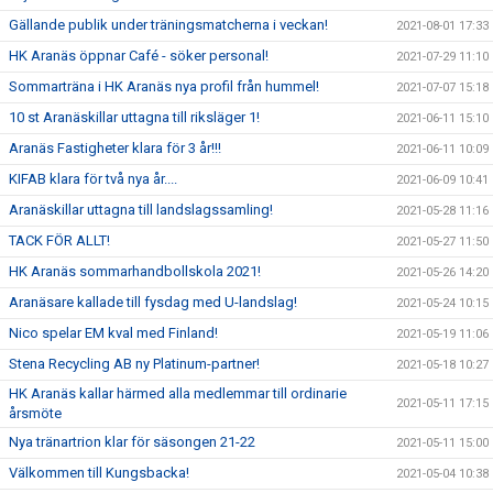
Gällande publik under träningsmatcherna i veckan!
2021-08-01 17:33
HK Aranäs öppnar Café - söker personal!
2021-07-29 11:10
Sommarträna i HK Aranäs nya profil från hummel!
2021-07-07 15:18
10 st Aranäskillar uttagna till riksläger 1!
2021-06-11 15:10
Aranäs Fastigheter klara för 3 år!!!
2021-06-11 10:09
KIFAB klara för två nya år....
2021-06-09 10:41
Aranäskillar uttagna till landslagssamling!
2021-05-28 11:16
TACK FÖR ALLT!
2021-05-27 11:50
HK Aranäs sommarhandbollskola 2021!
2021-05-26 14:20
Aranäsare kallade till fysdag med U-landslag!
2021-05-24 10:15
Nico spelar EM kval med Finland!
2021-05-19 11:06
Stena Recycling AB ny Platinum-partner!
2021-05-18 10:27
HK Aranäs kallar härmed alla medlemmar till ordinarie
2021-05-11 17:15
årsmöte
Nya tränartrion klar för säsongen 21-22
2021-05-11 15:00
Välkommen till Kungsbacka!
2021-05-04 10:38