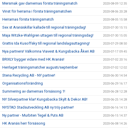
Mersmak gav damernas första träningsmatch
2020-08-09 12:35
Vinst för herrarna i första träningsmatchen
2020-08-06 20:28
Herrarnas första träningsmatch
2020-08-05 15:58
Sex st Aranäskillar kallade till regional träningsdag!
2020-07-30 15:15
Maja Witzke-Wahlgren uttagen till regional träningsdag!
2020-07-30 15:05
Grattis Ida Kusoffsky till regional landslagsuttagning!
2020-07-29 08:50
Nya partners! Välkomna Viavest & Kungsbacka Åkeri AB
2020-07-17 09:45
BRIXLY bygger vidare med HK Aranäs!
2020-07-02 20:16
Herrlaget träningsmatcher augusti/september
2020-07-02 12:02
Stena Recycling AB - NY partner!
2020-06-30 14:54
Organisationsförändring
2020-06-29 16:17
Summering av damernas försäsong 1!
2020-06-28 12:28
NY Silverpartner klar! Kungsbacka Skylt & Dekor AB!
2020-06-25 14:28
NYSTAD Stadsutveckling AB ny tröj-partner!
2020-06-16 14:13
Ny partner - Murbiten Tegel & Puts AB
2020-06-15 14:37
HK Aranäs herr försäsong
2020-06-08 14:26