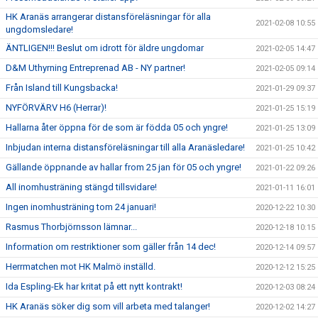
HK Aranäs arrangerar distansföreläsningar för alla
2021-02-08 10:55
ungdomsledare!
ÄNTLIGEN!!! Beslut om idrott för äldre ungdomar
2021-02-05 14:47
D&M Uthyrning Entreprenad AB - NY partner!
2021-02-05 09:14
Från Island till Kungsbacka!
2021-01-29 09:37
NYFÖRVÄRV H6 (Herrar)!
2021-01-25 15:19
Hallarna åter öppna för de som är födda 05 och yngre!
2021-01-25 13:09
Inbjudan interna distansföreläsningar till alla Aranäsledare!
2021-01-25 10:42
Gällande öppnande av hallar from 25 jan för 05 och yngre!
2021-01-22 09:26
All inomhusträning stängd tillsvidare!
2021-01-11 16:01
Ingen inomhusträning tom 24 januari!
2020-12-22 10:30
Rasmus Thorbjörnsson lämnar...
2020-12-18 10:15
Information om restriktioner som gäller från 14 dec!
2020-12-14 09:57
Herrmatchen mot HK Malmö inställd.
2020-12-12 15:25
Ida Espling-Ek har kritat på ett nytt kontrakt!
2020-12-03 08:24
HK Aranäs söker dig som vill arbeta med talanger!
2020-12-02 14:27