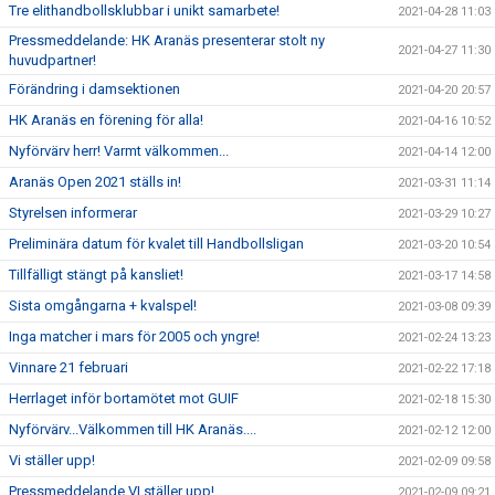
Tre elithandbollsklubbar i unikt samarbete!
2021-04-28 11:03
Pressmeddelande: HK Aranäs presenterar stolt ny
2021-04-27 11:30
huvudpartner!
Förändring i damsektionen
2021-04-20 20:57
HK Aranäs en förening för alla!
2021-04-16 10:52
Nyförvärv herr! Varmt välkommen...
2021-04-14 12:00
Aranäs Open 2021 ställs in!
2021-03-31 11:14
Styrelsen informerar
2021-03-29 10:27
Preliminära datum för kvalet till Handbollsligan
2021-03-20 10:54
Tillfälligt stängt på kansliet!
2021-03-17 14:58
Sista omgångarna + kvalspel!
2021-03-08 09:39
Inga matcher i mars för 2005 och yngre!
2021-02-24 13:23
Vinnare 21 februari
2021-02-22 17:18
Herrlaget inför bortamötet mot GUIF
2021-02-18 15:30
Nyförvärv...Välkommen till HK Aranäs....
2021-02-12 12:00
Vi ställer upp!
2021-02-09 09:58
Pressmeddelande VI ställer upp!
2021-02-09 09:21