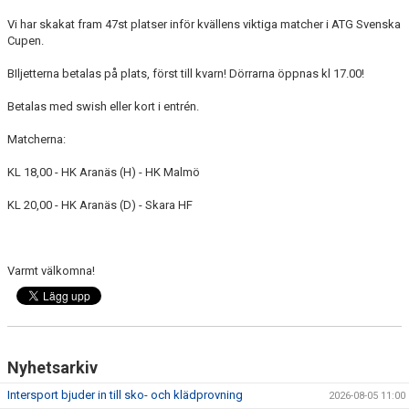
Vi har skakat fram 47st platser inför kvällens viktiga matcher i ATG Svenska
Cupen.
BIljetterna betalas på plats, först till kvarn! Dörrarna öppnas kl 17.00!
Betalas med swish eller kort i entrén.
Matcherna:
KL 18,00 - HK Aranäs (H) - HK Malmö
KL 20,00 - HK Aranäs (D) - Skara HF
Varmt välkomna!
Nyhetsarkiv
Intersport bjuder in till sko- och klädprovning
2026-08-05 11:00