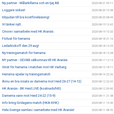
Ny partner - Målarkillarna och en tjej AB
2020-08-21 09:11
Loggare sökes!
2020-08-20 10:38
Inbjudan till bra kostföreläsning!
2020-08-20 08:49
Vi tänker nytt..
2020-08-19 15:42
Cmore i samarbete med HK Aranäs
2020-08-19 10:20
Förlust för herrarna
2020-08-18 21:16
Ledarkickoff den 29 aug!
2020-08-18 13:29
Ny träningsmatch för herrarna
2020-08-18 13:28
NY partner - GEVAB välkomnas till HK Aranäs
2020-08-17 12:12
Vinst för herrarna i matchen mot HK Varberg
2020-08-15 18:11
Herrarna spelar ny träningsmatch
2020-08-14 22:26
Ännu en bra insats av damerna mot Heid 26-27 (14-12)
2020-08-12 22:42
HK Aranäs - BK Heid LIVE (kostnadsfritt)
2020-08-12 09:40
Damerna vann mot Heid 24-22 (15-9)
2020-08-11 21:38
Info kring lördagens match (HKA-KHK)
2020-08-11 13:30
Hela Sverige samlas i samarbete med HK Aranäs!
2020-08-11 08:35