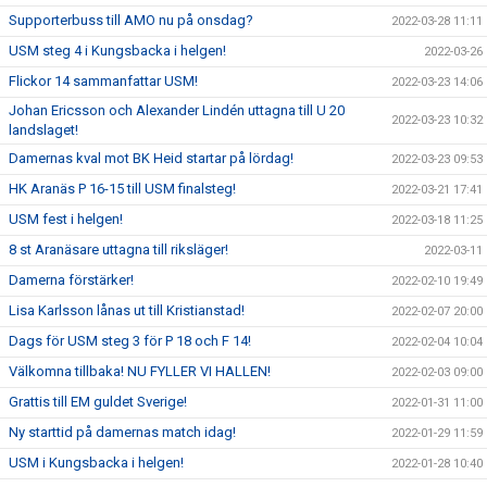
Supporterbuss till AMO nu på onsdag?
2022-03-28 11:11
USM steg 4 i Kungsbacka i helgen!
2022-03-26
Flickor 14 sammanfattar USM!
2022-03-23 14:06
Johan Ericsson och Alexander Lindén uttagna till U 20
2022-03-23 10:32
landslaget!
Damernas kval mot BK Heid startar på lördag!
2022-03-23 09:53
HK Aranäs P 16-15 till USM finalsteg!
2022-03-21 17:41
USM fest i helgen!
2022-03-18 11:25
8 st Aranäsare uttagna till riksläger!
2022-03-11
Damerna förstärker!
2022-02-10 19:49
Lisa Karlsson lånas ut till Kristianstad!
2022-02-07 20:00
Dags för USM steg 3 för P 18 och F 14!
2022-02-04 10:04
Välkomna tillbaka! NU FYLLER VI HALLEN!
2022-02-03 09:00
Grattis till EM guldet Sverige!
2022-01-31 11:00
Ny starttid på damernas match idag!
2022-01-29 11:59
USM i Kungsbacka i helgen!
2022-01-28 10:40