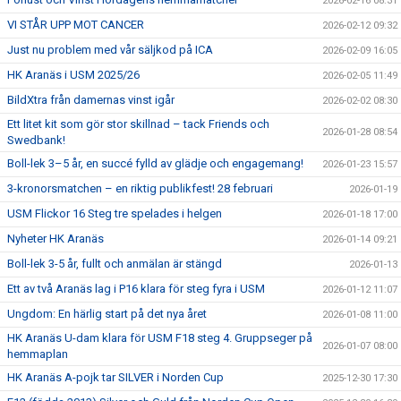
2026-02-16 08:31
VI STÅR UPP MOT CANCER
2026-02-12 09:32
Just nu problem med vår säljkod på ICA
2026-02-09 16:05
HK Aranäs i USM 2025/26
2026-02-05 11:49
BildXtra från damernas vinst igår
2026-02-02 08:30
Ett litet kit som gör stor skillnad – tack Friends och
2026-01-28 08:54
Swedbank!
Boll-lek 3–5 år, en succé fylld av glädje och engagemang!
2026-01-23 15:57
3-kronorsmatchen – en riktig publikfest! 28 februari
2026-01-19
USM Flickor 16 Steg tre spelades i helgen
2026-01-18 17:00
Nyheter HK Aranäs
2026-01-14 09:21
Boll-lek 3-5 år, fullt och anmälan är stängd
2026-01-13
Ett av två Aranäs lag i P16 klara för steg fyra i USM
2026-01-12 11:07
Ungdom: En härlig start på det nya året
2026-01-08 11:00
HK Aranäs U-dam klara för USM F18 steg 4. Gruppseger på
2026-01-07 08:00
hemmaplan
HK Aranäs A-pojk tar SILVER i Norden Cup
2025-12-30 17:30