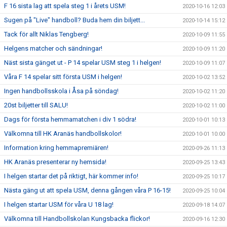
F 16 sista lag att spela steg 1 i årets USM!
2020-10-16 12:03
Sugen på "Live" handboll? Buda hem din biljett...
2020-10-14 15:12
Tack för allt Niklas Tengberg!
2020-10-09 11:55
Helgens matcher och sändningar!
2020-10-09 11:20
Näst sista gänget ut - P 14 spelar USM steg 1 i helgen!
2020-10-09 11:07
Våra F 14 spelar sitt första USM i helgen!
2020-10-02 13:52
Ingen handbollsskola i Åsa på söndag!
2020-10-02 11:20
20st biljetter till SALU!
2020-10-02 11:00
Dags för första hemmamatchen i div 1 södra!
2020-10-01 10:13
Välkomna till HK Aranäs handbollskolor!
2020-10-01 10:00
Information kring hemmapremiären!
2020-09-26 11:13
HK Aranäs presenterar ny hemsida!
2020-09-25 13:43
I helgen startar det på riktigt, här kommer info!
2020-09-25 10:17
Nästa gäng ut att spela USM, denna gången våra P 16-15!
2020-09-25 10:04
I helgen startar USM för våra U 18 lag!
2020-09-18 14:07
Välkomna till Handbollskolan Kungsbacka flickor!
2020-09-16 12:30