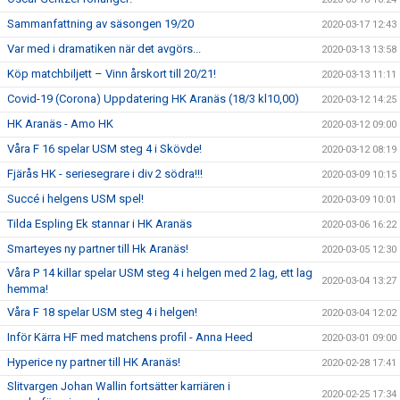
Sammanfattning av säsongen 19/20
2020-03-17 12:43
Var med i dramatiken när det avgörs...
2020-03-13 13:58
Köp matchbiljett – Vinn årskort till 20/21!
2020-03-13 11:11
Covid-19 (Corona) Uppdatering HK Aranäs (18/3 kl10,00)
2020-03-12 14:25
HK Aranäs - Amo HK
2020-03-12 09:00
Våra F 16 spelar USM steg 4 i Skövde!
2020-03-12 08:19
Fjärås HK - seriesegrare i div 2 södra!!!
2020-03-09 10:15
Succé i helgens USM spel!
2020-03-09 10:01
Tilda Espling Ek stannar i HK Aranäs
2020-03-06 16:22
Smarteyes ny partner till Hk Aranäs!
2020-03-05 12:30
Våra P 14 killar spelar USM steg 4 i helgen med 2 lag, ett lag
2020-03-04 13:27
hemma!
Våra F 18 spelar USM steg 4 i helgen!
2020-03-04 12:02
Inför Kärra HF med matchens profil - Anna Heed
2020-03-01 09:00
Hyperice ny partner till HK Aranäs!
2020-02-28 17:41
Slitvargen Johan Wallin fortsätter karriären i
2020-02-25 17:34