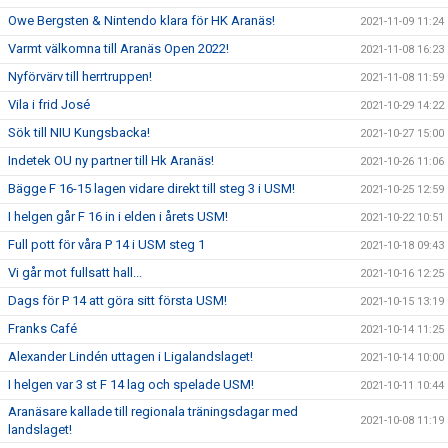
Owe Bergsten & Nintendo klara för HK Aranäs!
2021-11-09 11:24
Varmt välkomna till Aranäs Open 2022!
2021-11-08 16:23
Nyförvärv till herrtruppen!
2021-11-08 11:59
Vila i frid José
2021-10-29 14:22
Sök till NIU Kungsbacka!
2021-10-27 15:00
Indetek OU ny partner till Hk Aranäs!
2021-10-26 11:06
Bägge F 16-15 lagen vidare direkt till steg 3 i USM!
2021-10-25 12:59
I helgen går F 16 in i elden i årets USM!
2021-10-22 10:51
Full pott för våra P 14 i USM steg 1
2021-10-18 09:43
Vi går mot fullsatt hall...
2021-10-16 12:25
Dags för P 14 att göra sitt första USM!
2021-10-15 13:19
Franks Café
2021-10-14 11:25
Alexander Lindén uttagen i Ligalandslaget!
2021-10-14 10:00
I helgen var 3 st F 14 lag och spelade USM!
2021-10-11 10:44
Aranäsare kallade till regionala träningsdagar med
2021-10-08 11:19
landslaget!