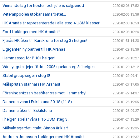
Vinnande lag för hösten och julens säljperiod
2020-02-06 17:52
Veteranpoolen utökar samarbetet...
2020-02-06 13:38
HK Aranäs är representerade i alla steg 4 USM klasser!
2020-02-03 16:53
Ford förlänger med HK Aranäs!!!
2020-02-03 10:24
Fjärås HK åker till Karskrona för steg 3 i helgen!
2020-01-31 14:23
Elgiganten ny partner till HK Aranäs
2020-01-29 15:30
Hemmasteg för P 18 i helgen!
2020-01-29 13:27
Våra yngsta tjejer födda 2005 spelar steg 3 i helgen!
2020-01-29 13:12
Stabil gruppseger i steg 3!
2020-01-29 09:41
Målsprutan stannar i HK Aranäs!
2020-01-27 17:05
Föreningspizzan besöker oss mot Hammarby!
2020-01-27 14:37
Damerna vann i Eskilstuna 20-18 (11-8)
2020-01-26 19:55
Damerna åker till Eskilstuna
2020-01-26 09:27
I helgen spelar våra F 16 USM steg 3!
2020-01-24 13:29
Målvaktsgardet intakt, Simon är klar!
2020-01-22 12:35
Andreas Jonasson förlänger med HK Aranäs!
2020-01-20 12:37