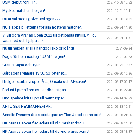
USM debut för F 14!
2021-10-08 10:52
Mycket matcher i helgen!
2021-10-01 10:41
Du är väl med i golvettävlingen???
2021-09-30 14:22
NU släpps biljetterna för alla höstens matcher!
2021-09-24 14:20
Vi vill göra Aranäs Open 2022 till det bästa hittills, vill du
2021-09-24 11:51
vara med och hjälpa till?
Nu till helgen är alla handbollskolor igång!
2021-09-24
Dags för hemmasteg i USM i helgen!
2021-09-23
Grattis Cajsa och Tyra!
2021-09-22 16:37
Gårdagens vinnare av 50/50 lotteriet...
2021-09-20 16:26
I helgen startar vi upp i Åsa, Onsala och Älvsåker!
2021-09-17 09:47
Förlust i premiären av Handbollsligan
2021-09-15 22:40
Ung spelare lyfts upp till herrtruppen
2021-09-14 07:52
ÄNTLIGEN HEMMAPREMIÄR!
2021-09-13 19:51
Annelie Evenmyr årets pristagare av Elon Josefssons pris!
2021-09-08 21:16
HK Aranäs söker fler ledare till vår Parahandboll!
2021-09-08 14:10
HK Aranäs söker fler ledare till de yngre grupperna!
2021-09-08 13:37