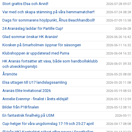
Stort grattis Elsa och Arvid!
2026-07-28 09:07
Var med och skapa stämning på våra hemmamatcher!!
2026-07-24 08:28
Dags för sommarens höjdpunkt, Åhus Beachhandboll!
2026-07-09 15:58
24 Aranäslag laddar för Partille Cup!
2026-06-28
Glad sommar önskar HK Aranäs!
2026-06-26 16:42
Kiosken på Smarholmen öppnar för säsongen
2026-06-11 16:32
Klubshoppen är uppdaterad med Puma
2026-06-04 16:32
HK Aranäs fortsätter att växa, både som handbollsklubb
2026-06-01 09:33
och utvecklingsmiljö
Årsmöte
2026-05-25 08:00
Elsa uttagen till U17 landslagssamling
2026-05-20 11:08
Aranäs Elite Invitational 2026
2026-05-19 08:53
Annelie Evenmyr - finalist i årets eldsjäl!
2026-05-13 12:59
Bilder från P18 finalen
2026-05-12 08:15
En fantastisk finalhelg på USM
2026-05-11
Cup-helger för våra ungdomslag 17-19 och 25-27 april
2026-04-17 08:08
(Fjärås HK) Kontraktet säkrat efter rysare i Sporthallen