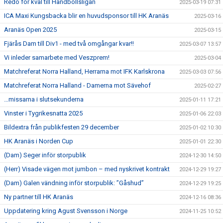
Redo för kval till Handbollsligan
2025-03-19 07:31
ICA Maxi Kungsbacka blir en huvudsponsor till HK Aranäs
2025-03-16
Aranäs Open 2025
2025-03-15
Fjärås Dam till Div1 - med två omgångar kvar!!
2025-03-07 13:57
Vi inleder samarbete med Veszprem!
2025-03-04
Matchreferat Norra Halland, Herrarna mot IFK Karlskrona
2025-03-03 07:56
Matchreferat Norra Halland - Damerna mot Sävehof
2025-02-27
…missarna i slutsekunderna
2025-01-11 17:21
Vinster i Tygrikesnatta 2025
2025-01-06 22:03
Bildextra från publikfesten 29 december
2025-01-02 10:30
HK Aranäs i Norden Cup
2025-01-01 22:30
(Dam) Seger inför storpublik
2024-12-30 14:50
(Herr) Visade vägen mot jumbon – med nyskrivet kontrakt
2024-12-29 19:27
(Dam) Galen vändning inför storpublik: ”Gåshud”
2024-12-29 19:25
Ny partner till HK Aranäs
2024-12-16 08:36
Uppdatering kring Agust Svensson i Norge
2024-11-25 10:52