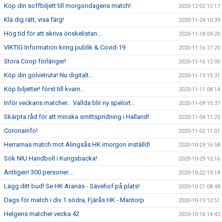
Köp din soffbiljett till morgondagens match!
2020-12-02 12:17
Klä dig rätt, visa färg!
2020-11-24 10:39
Hög tid för att skriva önskelistan...
2020-11-18 09:20
VIKTIG Information kring publik & Covid-19
2020-11-16 17:20
Stora Coop förlänger!
2020-11-16 12:00
Köp din golvetruta! Nu digitalt...
2020-11-13 15:31
Köp biljetter! först till kvarn...
2020-11-11 08:14
Inför veckans matcher... Vallda blir ny spelort..
2020-11-09 15:37
Skärpta råd för att minska smittspridning i Halland!
2020-11-04 11:25
Coronainfo!
2020-11-02 11:01
Herrarnas match mot Alingsås HK imorgon inställd!
2020-10-29 16:58
Sök NIU Handboll i Kungsbacka!
2020-10-29 12:16
Äntligen! 300 personer....
2020-10-22 19:18
Lägg ditt bud! Se HK Aranäs - Sävehof på plats!
2020-10-21 08:48
Dags för match i div 1 södra, Fjärås HK - Mantorp
2020-10-19 12:51
Helgens matcher vecka 42
2020-10-16 14:42