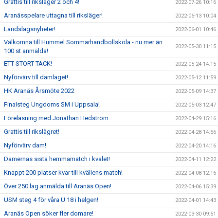
Grattis till riksläger 2 och 4!
2022-07-26 10:16
Aranässpelare uttagna till riksläger!
2022-06-13 10:04
Landslagsnyheter!
2022-06-01 10:46
Välkomna till Hummel Sommarhandbollskola - nu mer än
2022-05-30 11:15
100 st anmälda!
ETT STORT TACK!
2022-05-24 14:15
Nyförvärv till damlaget!
2022-05-12 11:59
HK Aranäs Årsmöte 2022
2022-05-09 14:37
Finalsteg Ungdoms SM i Uppsala!
2022-05-03 12:47
Föreläsning med Jonathan Hedström
2022-04-29 15:16
Grattis till rikslägret!
2022-04-28 14:56
Nyförvärv dam!
2022-04-20 14:16
Damernas sista hemmamatch i kvalet!
2022-04-11 12:22
Knappt 200 platser kvar till kvällens match!
2022-04-08 12:16
Över 250 lag anmälda till Aranäs Open!
2022-04-06 15:39
USM steg 4 för våra U 18 i helgen!
2022-04-01 14:43
Aranäs Open söker fler domare!
2022-03-30 09:51