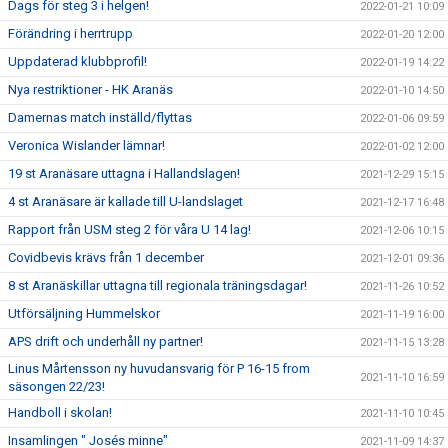
Dags för steg 3 i helgen!
2022-01-21 10:09
Förändring i herrtrupp
2022-01-20 12:00
Uppdaterad klubbprofil!
2022-01-19 14:22
Nya restriktioner - HK Aranäs
2022-01-10 14:50
Damernas match inställd/flyttas
2022-01-06 09:59
Veronica Wislander lämnar!
2022-01-02 12:00
19 st Aranäsare uttagna i Hallandslagen!
2021-12-29 15:15
4 st Aranäsare är kallade till U-landslaget
2021-12-17 16:48
Rapport från USM steg 2 för våra U 14 lag!
2021-12-06 10:15
Covidbevis krävs från 1 december
2021-12-01 09:36
8 st Aranäskillar uttagna till regionala träningsdagar!
2021-11-26 10:52
Utförsäljning Hummelskor
2021-11-19 16:00
APS drift och underhåll ny partner!
2021-11-15 13:28
Linus Mårtensson ny huvudansvarig för P 16-15 from
2021-11-10 16:59
säsongen 22/23!
Handboll i skolan!
2021-11-10 10:45
Insamlingen " Josés minne"
2021-11-09 14:37