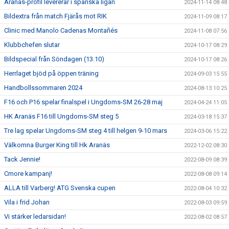
Aranäs-profil levererar i spanska ligan
2024-11-14 08:48
Bildextra från match Fjärås mot RIK
2024-11-09 08:17
Clinic med Manolo Cadenas Montañés
2024-11-08 07:56
Klubbchefen slutar
2024-10-17 08:29
Bildspecial från Söndagen (13.10)
2024-10-17 08:26
Herrlaget bjöd på öppen träning
2024-09-03 15:55
Handbollssommaren 2024
2024-08-13 10:25
F16 och P16 spelar finalspel i Ungdoms-SM 26-28 maj
2024-04-24 11:05
HK Aranäs F16 till Ungdoms-SM steg 5
2024-03-18 15:37
Tre lag spelar Ungdoms-SM steg 4 till helgen 9-10 mars
2024-03-06 15:22
Välkomna Burger King till Hk Aranäs
2022-12-02 08:30
Tack Jennie!
2022-08-09 08:39
Cmore kampanj!
2022-08-08 09:14
ALLA till Varberg! ATG Svenska cupen
2022-08-04 10:32
Vila i frid Johan
2022-08-03 09:59
Vi stärker ledarsidan!
2022-08-02 08:57