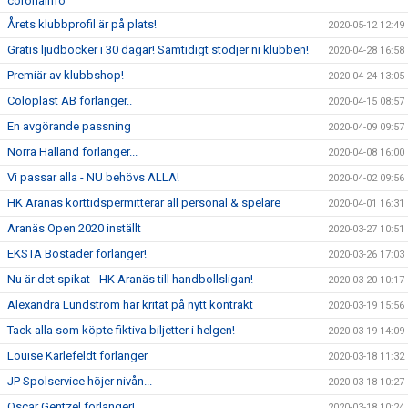
coronainfo
Årets klubbprofil är på plats!
2020-05-12 12:49
Gratis ljudböcker i 30 dagar! Samtidigt stödjer ni klubben!
2020-04-28 16:58
Premiär av klubbshop!
2020-04-24 13:05
Coloplast AB förlänger..
2020-04-15 08:57
En avgörande passning
2020-04-09 09:57
Norra Halland förlänger...
2020-04-08 16:00
Vi passar alla - NU behövs ALLA!
2020-04-02 09:56
HK Aranäs korttidspermitterar all personal & spelare
2020-04-01 16:31
Aranäs Open 2020 inställt
2020-03-27 10:51
EKSTA Bostäder förlänger!
2020-03-26 17:03
Nu är det spikat - HK Aranäs till handbollsligan!
2020-03-20 10:17
Alexandra Lundström har kritat på nytt kontrakt
2020-03-19 15:56
Tack alla som köpte fiktiva biljetter i helgen!
2020-03-19 14:09
Louise Karlefeldt förlänger
2020-03-18 11:32
JP Spolservice höjer nivån...
2020-03-18 10:27
Oscar Gentzel förlänger!
2020-03-18 10:24