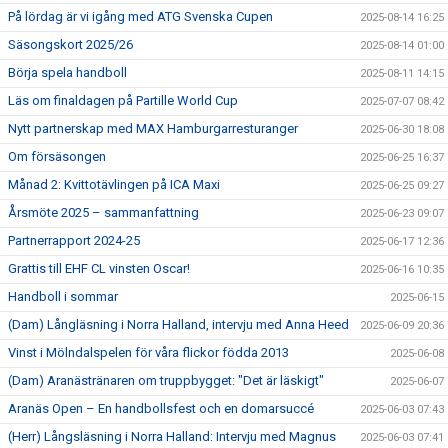
På lördag är vi igång med ATG Svenska Cupen
2025-08-14 16:25
Säsongskort 2025/26
2025-08-14 01:00
Börja spela handboll
2025-08-11 14:15
Läs om finaldagen på Partille World Cup
2025-07-07 08:42
Nytt partnerskap med MAX Hamburgarresturanger
2025-06-30 18:08
Om försäsongen
2025-06-25 16:37
Månad 2: Kvittotävlingen på ICA Maxi
2025-06-25 09:27
Årsmöte 2025 – sammanfattning
2025-06-23 09:07
Partnerrapport 2024-25
2025-06-17 12:36
Grattis till EHF CL vinsten Oscar!
2025-06-16 10:35
Handboll i sommar
2025-06-15
(Dam) Långläsning i Norra Halland, intervju med Anna Heed
2025-06-09 20:36
Vinst i Mölndalspelen för våra flickor födda 2013
2025-06-08
(Dam) Aranästränaren om truppbygget: "Det är läskigt"
2025-06-07
Aranäs Open – En handbollsfest och en domarsuccé
2025-06-03 07:43
(Herr) Långsläsning i Norra Halland: Intervju med Magnus
2025-06-03 07:41