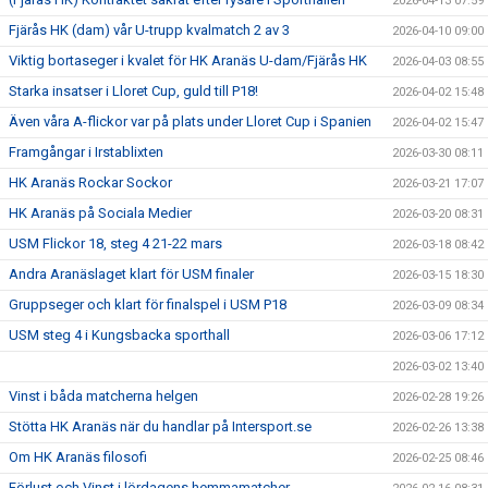
2026-04-13 07:59
Fjärås HK (dam) vår U-trupp kvalmatch 2 av 3
2026-04-10 09:00
Viktig bortaseger i kvalet för HK Aranäs U-dam/Fjärås HK
2026-04-03 08:55
Starka insatser i Lloret Cup, guld till P18!
2026-04-02 15:48
Även våra A-flickor var på plats under Lloret Cup i Spanien
2026-04-02 15:47
Framgångar i Irstablixten
2026-03-30 08:11
HK Aranäs Rockar Sockor
2026-03-21 17:07
HK Aranäs på Sociala Medier
2026-03-20 08:31
USM Flickor 18, steg 4 21-22 mars
2026-03-18 08:42
Andra Aranäslaget klart för USM finaler
2026-03-15 18:30
Gruppseger och klart för finalspel i USM P18
2026-03-09 08:34
USM steg 4 i Kungsbacka sporthall
2026-03-06 17:12
2026-03-02 13:40
Vinst i båda matcherna helgen
2026-02-28 19:26
Stötta HK Aranäs när du handlar på Intersport.se
2026-02-26 13:38
Om HK Aranäs filosofi
2026-02-25 08:46
Förlust och Vinst i lördagens hemmamatcher