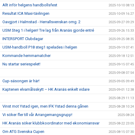
Allt inför helgens handbollsfest
2025-10-10 08:13
Resultat ICA Maxi-tävlingen
2025-10-09 16:27
Oavgjort i Halmstad - Herrallsvenskan omg. 2
2025-09-27 09:29
USM Steg 1 i helgen! Tre lag från Aranäs gjorde entré
2025-09-26 15:33
INTERSPORT Clubdagar
2025-09-25 08:35
USM-handboll P18 steg1 spelades i helgen
2025-09-19 07:41
Kommande hemmamatcher
2025-09-18 12:51
Nu startar seriespelet!
2025-09-15 07:45
2025-09-08 07:54
Cup-säsongen är här!
2025-09-05 09:49
Kaptenen elvamålsskytt – HK Aranäs enkelt vidare
2025-09-01 12:38
2025-08-29 11:13
Vinst mot Ystad igen, men IFK Ystad denna gånen
2025-08-28 10:24
Vi söker fler till vår Arrangemangsgrupp!
2025-08-24
HK Aranäs söker klubbkoordinator med ekonomiansvar
2025-08-22 23:05
Om ATG Svenska Cupen
2025-08-15 07:30