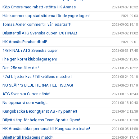
Köp Cmore med rabatt -stötta HK Aranäs
2021-09-07 10:32
Här kommer uppstartstiderna för de yngre lagen!
2021-09-03
Tomas Axnér kommer till vår ledarträff!
2021-09-02 19:15
BIljetter till ATG Svenska cupen 1/8 FINAL!
2021-09-02 11:02
HK Aranäs Parahandboll!
2021-09-01
1/8 FINAL i ATG Svenska cupen
2021-08-31 17:45
I helgen kör vi klubbläger igen!
2021-08-27 13:05
Den 25e smäller det!
2021-08-25 16:22
47st biljetter kvar! Till kvällens matcher!
2021-08-24 09:18
NU SLÄPPS BILJETTERNA TILL TISDAG!
2021-08-20 11:10
ATG Svenska Cupen nästa!
2021-08-15 18:43
Nu öppnar vi som vanligt.
2021-08-13 10:43
Kungsbacka Betongtjänst AB - ny partner!
2021-08-12 12:38
Biljettsläpp för helgens Team Sportia Open!
2021-08-11 13:38
HK Aranäs söker personal till Kungsbacka teater!
2021-08-05 14:58
Biljetter till fredagens match!
2021-08-04 17:14