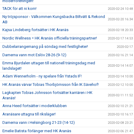
moderföreningen!
TACK för att ni kom!
2020-02-24 10:48
Ny tröjsponsor - Välkommen Kungsbacka Biltvätt & Rekond
2020-02-20 16:34
AB
Kajsa Lindeberg fortsätter i HK Aranäs
2020-02-18 20:33
Nordic Wellness = HK Aranäs officiella träningspartner!
2020-02-17 14:53
Dubbelarrangemang på söndag med festligheter!
2020-02-17
Damerna vann mot Eslöv 28-26 (9-12)
2020-02-16 21:14
Emma Bjurdalen uttagen till nationell träningsdag med
2020-02-14 14:07
landslaget!
Adam Wennerholm - ny spelare från Ystads IF!
2020-02-14 10:00
HK Aranäs värvar Tobias Thorbjörnsson från IK Sävehof!
2020-02-12 10:00
Lagkapten Tobias Johnsson fortsätter karriären i HK
2020-02-11 11:52
Aranäs!
Anna Heed fortsätter i moderklubben
2020-02-10 21:21
Aranäsare uttagna till riksläger!
2020-02-10 16:17
Damerna vann i Helsingborg 21-23 (14-12)
2020-02-08 23:21
Emelie Batista förlänger med HK Aranäs
2020-02-06 21:47