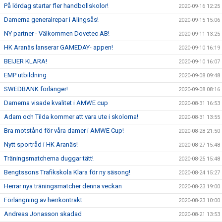
På lördag startar fler handbollskolor!
2020-09-16 12:25
Damerna generalrepar i Alingsås!
2020-09-15 15:06
NY partner - Välkommen Dovetec AB!
2020-09-11 13:25
HK Aranäs lanserar GAMEDAY- appen!
2020-09-10 16:19
BEIJER KLARA!
2020-09-10 16:07
EMP utbildning
2020-09-08 09:48
SWEDBANK förlänger!
2020-09-08 08:16
Damerna visade kvalitet i AMWE cup
2020-08-31 16:53
Adam och Tilda kommer att vara ute i skolorna!
2020-08-31 13:55
Bra motstånd för våra damer i AMWE Cup!
2020-08-28 21:50
Nytt sportråd i HK Aranäs!
2020-08-27 15:48
Träningsmatcherna duggar tätt!
2020-08-25 15:48
Bengtssons Trafikskola Klara för ny säsong!
2020-08-24 15:27
Herrar nya träningsmatcher denna veckan
2020-08-23 19:00
Förlängning av herrkontrakt
2020-08-23 10:00
Andreas Jonasson skadad
2020-08-21 13:53