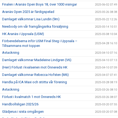
Finalen i Aranäs Open Boys 18, över 1000 visingar
2025-06-02 07:49
Aranäs Open 2025 är färdigspelad
2025-05-26 08:38
Damlaget välkomnar Lisa Lundin (9m)
2025-05-22 12:26
Newbody om vår framgångsrika försäljning
2025-05-14 10:51
HK Aranäs i Uppsala (USM)
2025-05-08 10:04
Förberedelserna inför USM Final Steg i Uppsala –
2025-04-28 16:10
Tillsammans mot toppen
Avtackning
2025-04-10 07:16
Damlaget välkomnar Madeleine Lindgren (V6)
2025-04-10 07:13
(Herr) Förlust i kvalserien mot Önnereds HK
2025-04-10 07:09
Damlaget välkomnar Rebecca Hofsten (M6)
2025-04-07 07:41
Handla på ICA Maxi och stötta vår förening
2025-03-28 08:19
Avtackning
2025-03-26 08:10
Förlust i kvalmatch 1 mot Önnereds HK
2025-03-26 08:07
Handbollsligan 2025/26
2025-03-20 07:55
Glädjerus i sista omgången
2025-03-20 07:08