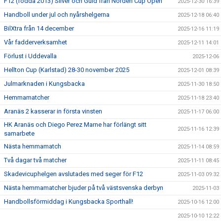
F12 (födda 2013) Silver och Guld från Norden Cup Open
2025-12-30 16:39
Handboll under jul och nyårshelgerna
2025-12-18 06:40
BilXtra från 14 december
2025-12-16 11:19
Vår fadderverksamhet
2025-12-11 14:01
Förlust i Uddevalla
2025-12-06
Hellton Cup (Karlstad) 28-30 november 2025
2025-12-01 08:39
Julmarknaden i Kungsbacka
2025-11-30 18:50
Hemmamatcher
2025-11-18 23:40
Aranäs 2 kasserar in första vinsten
2025-11-17 06:00
HK Aranäs och Diego Perez Marne har förlängt sitt
2025-11-16 12:39
samarbete
Nästa hemmamatch
2025-11-14 08:59
Två dagar två matcher
2025-11-11 08:45
Skadevicuphelgen avslutades med seger för F12
2025-11-03 09:32
Nästa hemmamatcher bjuder på två västsvenska derbyn
2025-11-03
Handbollsförmiddag i Kungsbacka Sporthall!
2025-10-16 12:00
2025-10-10 12:22