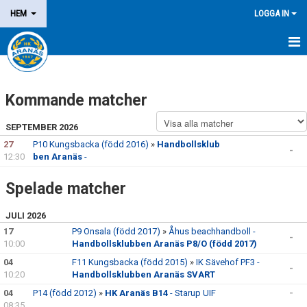
HEM
LOGGA IN
NYHETER
Kommande matcher
OM KLUBBEN
SEPTEMBER 2026
MEDLEM
27
P10 Kungsbacka (född 2016)
»
Handbollsklub
-
12:30
ben Aranäs
-
LEDARE
Spelade matcher
DOMARE/FUNKTIONÄR
JULI 2026
KALENDER
17
P9 Onsala (född 2017)
»
Åhus beachhandboll -
-
10:00
Handbollsklubben Aranäs P8/O (född 2017)
MATCHER
04
F11 Kungsbacka (född 2015)
»
IK Sävehof PF3 -
-
10:20
Handbollsklubben Aranäs SVART
LOTTERIER
04
P14 (född 2012)
»
HK Aranäs B14
- Starup UIF
-
08:35