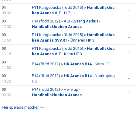
04
F11 Kungsbacka (född 2015)
»
Handbollsklub
-
08:00
ben Aranäs VIT
- H 71 1
03
F14 (född 2012)
»
AGF-Lyseng Aarhus -
-
17:00
Handbollsklubben Aranäs
03
F11 Kungsbacka (född 2015)
»
Handbollsklub
-
13:50
ben Aranäs SVART
- Önnered HK 3
03
F11 Kungsbacka (född 2015)
»
Handbollsklub
-
13:15
ben Aranäs VIT
- Kärra HF 3
03
P14 (född 2012)
»
HK Aranäs B14
- Kärra HF
-
12:50
03
P14 (född 2012)
»
HK Aranäs B14
- Norrköping
-
10:20
HK
03
F14 (född 2012)
»
Hellerup -
-
09:00
Handbollsklubben Aranäs
Fler spelade matcher >>