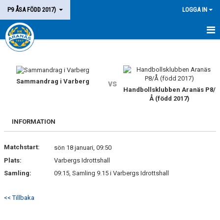
P9 ÅSA FÖDD 2017)
LOGGA IN
HEM
LAGET
Sammandrag i Varberg
vs
Handbollsklubben Aranäs P8/
KALENDER
Å (född 2017)
MATCHER
INFORMATION
KONTAKT
Matchstart:
sön 18 januari, 09:50
Plats:
Varbergs Idrottshall
Samling:
09:15, Samling 9.15 i Varbergs Idrottshall
<< Tillbaka