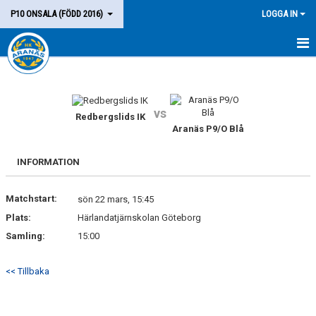
P10 ONSALA (FÖDD 2016)
LOGGA IN
HEM
LAGET
vs
Redbergslids IK
Aranäs P9/O Blå
KALENDER
MATCHER
INFORMATION
KONTAKT
Matchstart:
sön 22 mars, 15:45
Plats:
Härlandatjärnskolan Göteborg
Samling:
15:00
<< Tillbaka