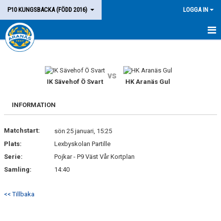
P10 KUNGSBACKA (FÖDD 2016)
LOGGA IN
HEM
LAGET
vs
IK Sävehof Ö Svart
HK Aranäs Gul
KALENDER
INFORMATION
MATCHER
Matchstart:
sön 25 januari, 15:25
KONTAKT
Plats:
Lexbyskolan Partille
Serie:
Pojkar - P9 Väst Vår Kortplan
Samling:
14:40
<< Tillbaka