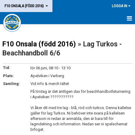
F10 ONSALA (FÖDD 2016)
LOGGA IN
HEM
F10 Onsala (född 2016)
» Lag Turkos -
LAGET
Beachhandboll 6/6
KALENDER
Tid:
lör 06 juni, 08:10 - 13:10
MATCHER
Plats:
Apelviken i Varberg
KONTAKT
Samling:
Vid info & merch tältet
På lördag är det äntligen dax för beachhandbollsturnering
i Apelviken ???????????
Vi åker dit med tre lag - blå, röd och turkos. Denna kallelse
gäller för lag Turkos. Ni behöver inte svara på kallelsen
eftersom ni redan är anmälda, den är bara till för
lagindelning och information. Nedan ser ni spelschemat
bifogat.