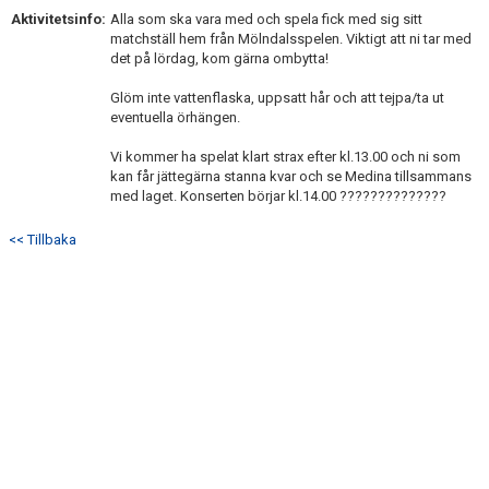
Aktivitetsinfo:
Alla som ska vara med och spela fick med sig sitt
matchställ hem från Mölndalsspelen. Viktigt att ni tar med
det på lördag, kom gärna ombytta!
Glöm inte vattenflaska, uppsatt hår och att tejpa/ta ut
eventuella örhängen.
Vi kommer ha spelat klart strax efter kl.13.00 och ni som
kan får jättegärna stanna kvar och se Medina tillsammans
med laget. Konserten börjar kl.14.00 ??????????????
<< Tillbaka