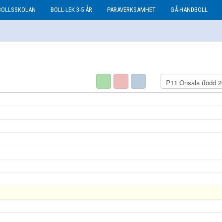
BOLLSSKOLAN
BOLL-LEK 3-5 ÅR
PARAVERKSAMHET
GÅ-HANDBOLL