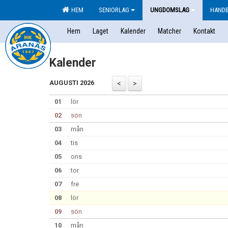
HEM
SENIORLAG
UNGDOMSLAG
HAND
Hem
Laget
Kalender
Matcher
Kontakt
Kalender
AUGUSTI 2026
01
lör
02
sön
03
mån
04
tis
05
ons
06
tor
07
fre
08
lör
09
sön
10
mån