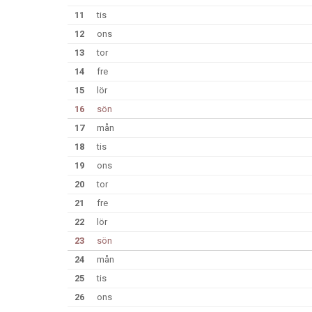
11
tis
12
ons
13
tor
14
fre
15
lör
16
sön
17
mån
18
tis
19
ons
20
tor
21
fre
22
lör
23
sön
24
mån
25
tis
26
ons