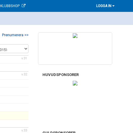
KLUBBSHOP
LOGGA IN
Prenumerera >>
v.31
HUVUDSPONSORER
v.32
v.33
GULDSPONSORER