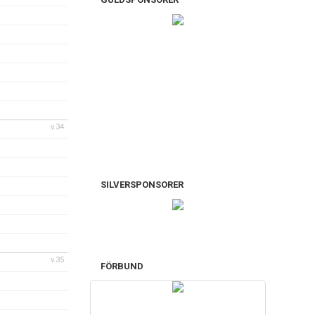
v.34
SILVERSPONSORER
v.35
FÖRBUND