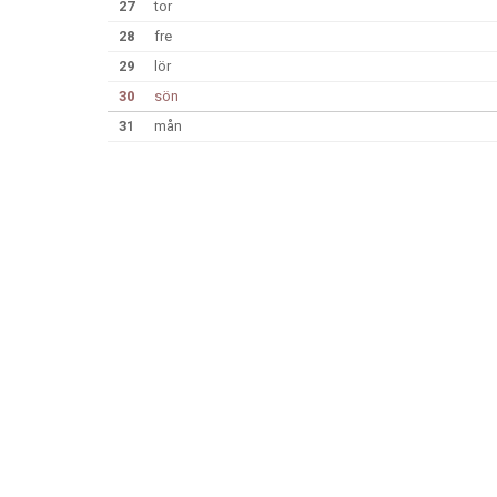
27
tor
28
fre
29
lör
30
sön
31
mån