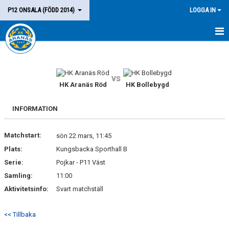
P12 ONSALA (FÖDD 2014)
LOGGA IN
HEM
LAGET
vs
HK Aranäs Röd
HK Bollebygd
KALENDER
INFORMATION
MATCHER
Matchstart:
sön 22 mars, 11:45
KONTAKT
Plats:
Kungsbacka Sporthall B
Serie:
Pojkar - P11 Väst
Samling:
11:00
Aktivitetsinfo:
Svart matchställ
<< Tillbaka