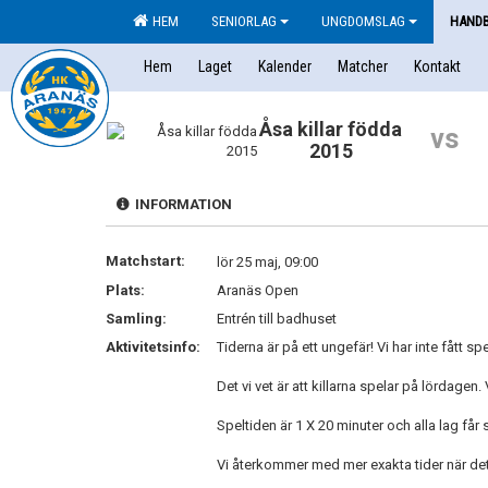
HEM
SENIORLAG
UNGDOMSLAG
HAND
Hem
Laget
Kalender
Matcher
Kontakt
Åsa killar födda
vs
2015
INFORMATION
Matchstart:
lör 25 maj, 09:00
Plats:
Aranäs Open
Samling:
Entrén till badhuset
Aktivitetsinfo:
Tiderna är på ett ungefär! Vi har inte fått 
Det vi vet är att killarna spelar på lördagen.
Speltiden är 1 X 20 minuter och alla lag får
Vi återkommer med mer exakta tider när det