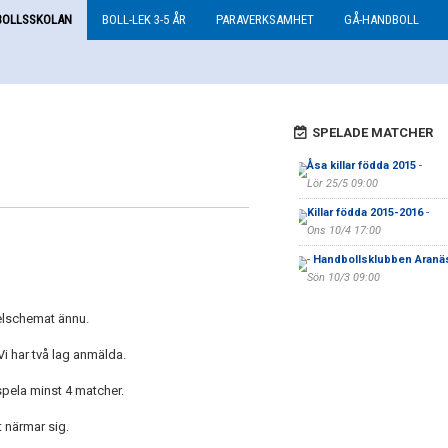
BOLLSSKOLAN
BOLL-LEK 3-5 ÅR
PARAVERKSAMHET
GÅ-HANDBOLL
SPELADE MATCHER
Åsa killar födda 2015
-
Lör 25/5 09:00
Killar födda 2015-2016
-
Ons 10/4 17:00
-
Handbollsklubben Aranä
Sön 10/3 09:00
spelschemat ännu.
 Vi har två lag anmälda.
 spela minst 4 matcher.
 närmar sig.