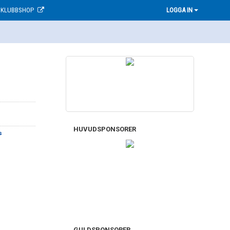
KLUBBSHOP
LOGGA IN
HUVUDSPONSORER
s
GULDSPONSORER