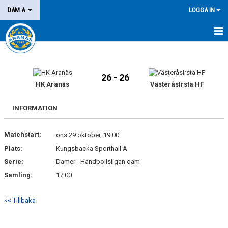
DAM A
LOGGA IN
HEM
NYHETER
26 - 26
HK Aranäs
VästeråsIrsta HF
KALENDER
INFORMATION
MATCHER
Matchstart:
ons 29 oktober, 19:00
KONTAKT
Plats:
Kungsbacka Sporthall A
Serie:
Damer - Handbollsligan dam
Samling:
17:00
<< Tillbaka