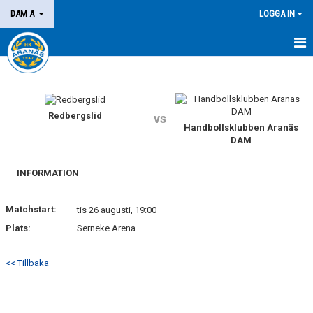
DAM A
LOGGA IN
HEM
NYHETER
Redbergslid
vs
Handbollsklubben Aranäs
KALENDER
DAM
MATCHER
INFORMATION
KONTAKT
Matchstart:
tis 26 augusti, 19:00
Plats:
Serneke Arena
<< Tillbaka