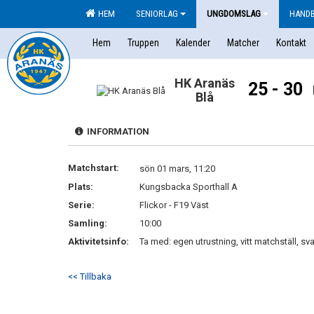
HEM
SENIORLAG
UNGDOMSLAG
HAND
Hem
Truppen
Kalender
Matcher
Kontakt
HK Aranäs
25 - 30
Blå
INFORMATION
Matchstart:
sön 01 mars, 11:20
Plats:
Kungsbacka Sporthall A
Serie:
Flickor - F19 Väst
Samling:
10:00
Aktivitetsinfo:
Ta med: egen utrustning, vitt matchställ, sva
<< Tillbaka