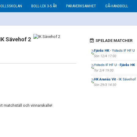
BOLLSSKOLAN
BOLL-LEK 3-5 ÅR
PARAVERKSAMHET
GÅ-HANDBOLL
IK Sävehof 2
SPELADE MATCHER
Fjärås HK
- Ystads IF HF U
Sön 12/4 17:00
Ystads IF HF U -
Fjärås HK
Tor 2/4 19:00
HK Aranäs Vit
- IK Sävehof 
Sön 29/3 14:30
rt matchställ och vinnarskalle!