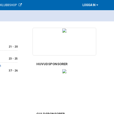
KLUBBSHOP
LOGGA IN
21 - 20
23 - 25
HUVUDSPONSORER
1
37 - 26
GULDSPONSORER