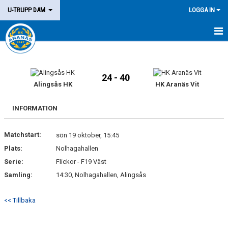
U-TRUPP DAM
LOGGA IN
HEM
TRUPPEN
24 - 40
Alingsås HK
HK Aranäs Vit
KALENDER
INFORMATION
MATCHER
Matchstart:
sön 19 oktober, 15:45
KONTAKT
Plats:
Nolhagahallen
Serie:
Flickor - F19 Väst
Samling:
14:30, Nolhagahallen, Alingsås
<< Tillbaka