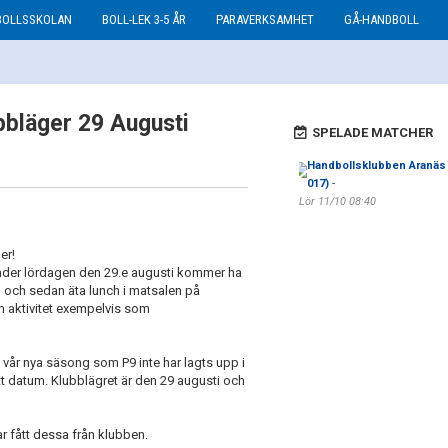
BOLLSSKOLAN
BOLL-LEK 3-5 ÅR
PARAVERKSAMHET
GÅ-HANDBOLL
bbläger 29 Augusti
SPELADE MATCHER
Handbollsklubben Aranäs 
017)
-
Lör 11/10 08:40
er!
 under lördagen den 29.e augusti kommer ha
n) och sedan äta lunch i matsalen på
 aktivitet exempelvis som
tt vår nya säsong som P9 inte har lagts upp i
ätt datum. Klubblägret är den 29 augusti och
r fått dessa från klubben.