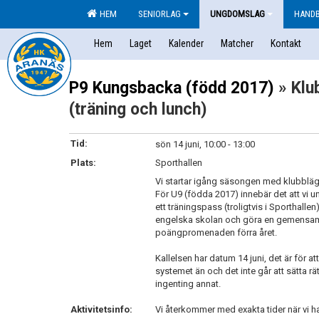
HEM
SENIORLAG
UNGDOMSLAG
HAND
Hem
Laget
Kalender
Matcher
Kontakt
P9 Kungsbacka (född 2017)
» Klu
(träning och lunch)
Tid:
sön 14 juni, 10:00 - 13:00
Plats:
Sporthallen
Vi startar igång säsongen med klubbläg
För U9 (födda 2017) innebär det att vi
ett träningspass (troligtvis i Sporthalle
engelska skolan och göra en gemensam
poängpromenaden förra året.
Kallelsen har datum 14 juni, det är för a
systemet än och det inte går att sätta r
ingenting annat.
Aktivitetsinfo:
Vi återkommer med exakta tider när vi ha