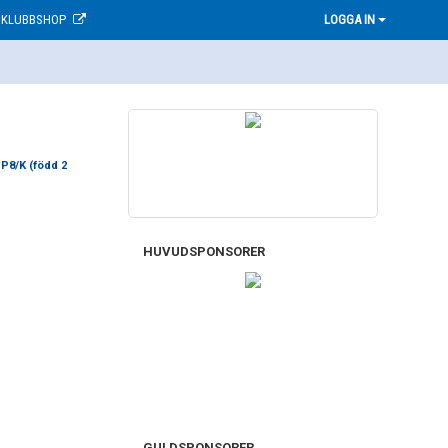
KLUBBSHOP
LOGGA IN
P8/K (född 2
HUVUDSPONSORER
GULDSPONSORER