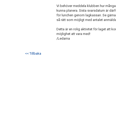
Vi behöver meddela klubben hur många vi 
kunna planera. Sista svarsdatum är därf
för lunchen genom lagkassan. Se gärna
så rätt som möjligt med antalet anmälda
Detta är en rolig aktivitet för laget a
möjlighet att vara med!
/Ledarna
<< Tillbaka