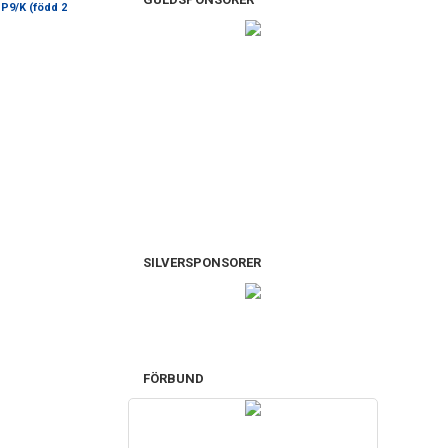
P9/K (född 2
SILVERSPONSORER
FÖRBUND