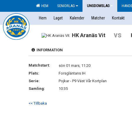
HEM
SENIORLAG
UNGDOMSLAG
HAND
Hem
Laget
Kalender
Matcher
Kontakt
vs
HK Aranäs Vit
INFORMATION
Matchstart:
sön 01 mars, 11:20
Plats:
Forsgläntans IH
Serie:
Pojkar - P9 Väst Vår Kortplan
Samling:
10:35
<< Tillbaka