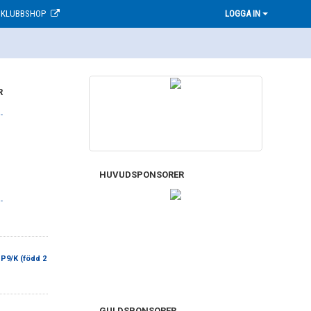
KLUBBSHOP
LOGGA IN
R
-
HUVUDSPONSORER
-
P9/K (född 2
GULDSPONSORER