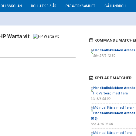
BOLLSSKOLAN
BOLL-LEK 3-5 ÅR
PARAVERKSAMHET
GÅ-HANDBOLL
HP Warta vit
KOMMANDE MATCHE
Handbollsklubben Aranäs
Sön 27/9 12:30
SPELADE MATCHER
Handbollsklubben Aranäs
HK Varberg med flera
Lör 6/6 08:00
Mölndal Kärra med flera -
Handbollsklubben Aranäs 
016)
Sön 31/5 08:00
Mölndal Kärra med flera -