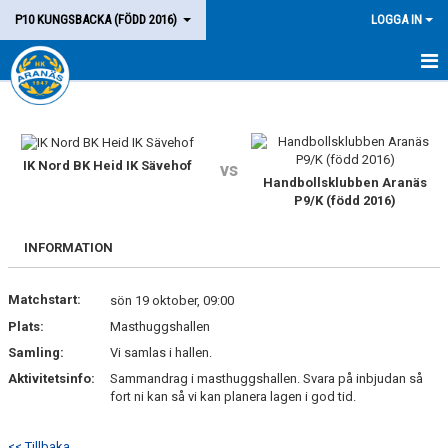
P10 KUNGSBACKA (FÖDD 2016)
LOGGA IN
HEM
LAGET
IK Nord BK Heid IK Sävehof
vs
Handbollsklubben Aranäs
KALENDER
P9/K (född 2016)
MATCHER
INFORMATION
KONTAKT
Matchstart:
sön 19 oktober, 09:00
Plats:
Masthuggshallen
Samling:
Vi samlas i hallen.
Aktivitetsinfo:
Sammandrag i masthuggshallen. Svara på inbjudan så
fort ni kan så vi kan planera lagen i god tid.
<< Tillbaka