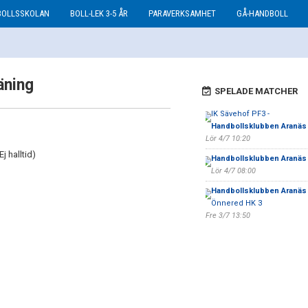
BOLLSSKOLAN
BOLL-LEK 3-5 ÅR
PARAVERKSAMHET
GÅ-HANDBOLL
äning
SPELADE MATCHER
IK Sävehof PF3 -
Handbollsklubben Aranäs
Lör 4/7 10:20
j halltid)
Handbollsklubben Aranäs 
Lör 4/7 08:00
Handbollsklubben Aranäs
Önnered HK 3
Fre 3/7 13:50