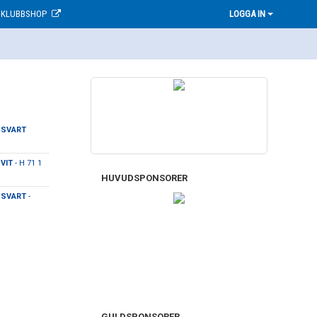
KLUBBSHOP
LOGGA IN
 SVART
VIT
- H 71 1
HUVUDSPONSORER
 SVART
-
GULDSPONSORER