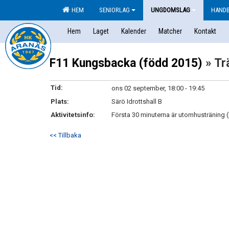
HEM
SENIORLAG
UNGDOMSLAG
HAND
Hem
Laget
Kalender
Matcher
Kontakt
F11 Kungsbacka (född 2015)
» Tr
Tid:
ons 02 september, 18:00 - 19:45
Plats:
Särö Idrottshall B
Aktivitetsinfo:
Första 30 minuterna är utomhusträning (E
<< Tillbaka