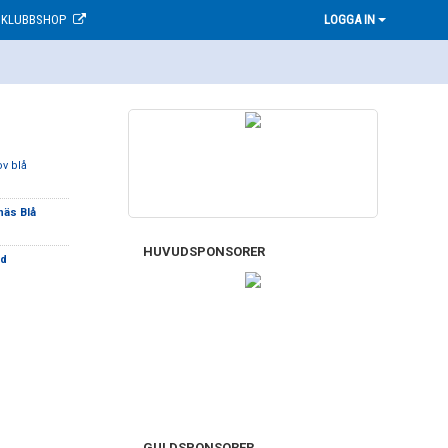
KLUBBSHOP
LOGGA IN
ov blå
näs Blå
HUVUDSPONSORER
öd
GULDSPONSORER