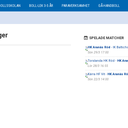
BOLLSSKOLAN
BOLL-LEK 3-5 ÅR
PARAVERKSAMHET
GÅ-HANDBOLL
ger
SPELADE MATCHER
HK Aranäs Röd
- IK Baltich
Sön 29/3 17:00
Torslanda HK Röd -
HK Ara
Lör 28/3 16:55
Kärra HF Vit -
HK Aranäs R
Sön 22/3 14:00