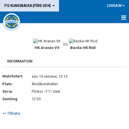
F12 KUNGSBACKA (FÖDD 2014)
LOGGA IN
HEM
LAGET
vs
HK Aranäs Vit
Backa HK Röd
KALENDER
INFORMATION
MATCHER
Matchstart:
sön 19 oktober, 13:15
KONTAKT
Plats:
Älvsåkershallen
Serie:
Flickor - F11 Väst
Samling:
12:30
<< Tillbaka