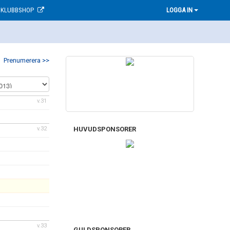
KLUBBSHOP
LOGGA IN
Prenumerera >>
v.31
HUVUDSPONSORER
v.32
v.33
GULDSPONSORER