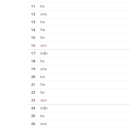
11
tis
12
ons
13
tor
14
fre
15
lör
16
sön
17
mån
18
tis
19
ons
20
tor
21
fre
22
lör
23
sön
24
mån
25
tis
26
ons