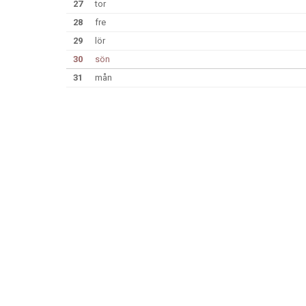
27
tor
28
fre
29
lör
30
sön
31
mån