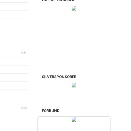
v.34
SILVERSPONSORER
v.35
FÖRBUND