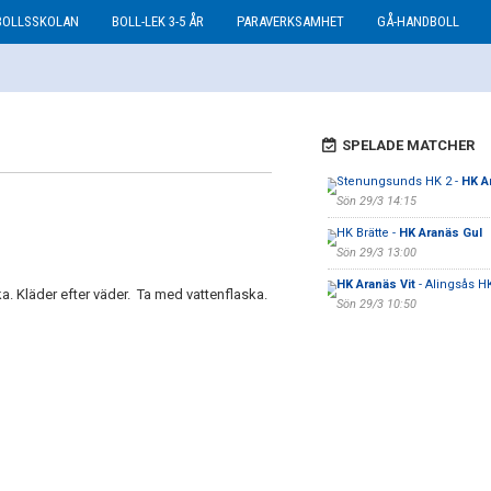
BOLLSSKOLAN
BOLL-LEK 3-5 ÅR
PARAVERKSAMHET
GÅ-HANDBOLL
SPELADE MATCHER
Stenungsunds HK 2 -
HK A
Sön 29/3 14:15
HK Brätte -
HK Aranäs Gul
Sön 29/3 13:00
HK Aranäs Vit
- Alingsås HK
. Kläder efter väder. Ta med vattenflaska.
Sön 29/3 10:50