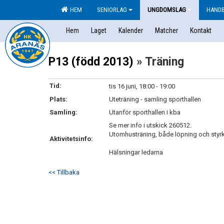
HEM
SENIORLAG
UNGDOMSLAG
HAND
Hem
Laget
Kalender
Matcher
Kontakt
P13 (född 2013)
» Träning
Tid:
tis 16 juni, 18:00 - 19:00
Plats:
Uteträning - samling sporthallen
Samling:
Utanför sporthallen i kba
Se mer info i utskick 260512.
Utomhusträning, både löpning och styrka
Aktivitetsinfo:
Hälsningar ledarna
<< Tillbaka