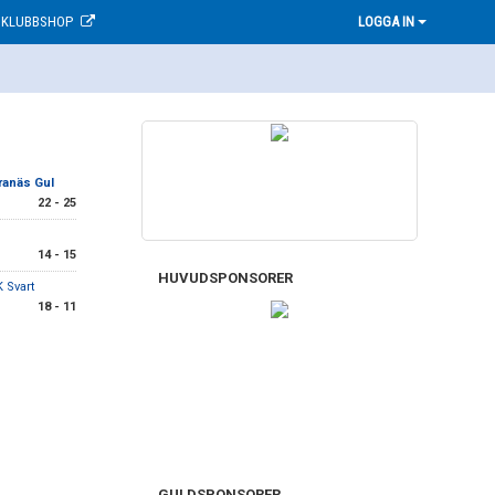
KLUBBSHOP
LOGGA IN
ranäs Gul
22 - 25
14 - 15
HUVUDSPONSORER
 Svart
18 - 11
GULDSPONSORER