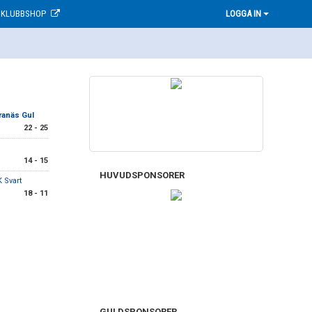
KLUBBSHOP
LOGGA IN
ranäs Gul
22 - 25
14 - 15
HUVUDSPONSORER
 Svart
18 - 11
GULDSPONSORER