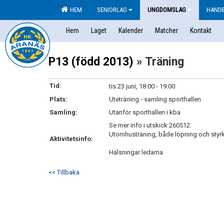
HEM
SENIORLAG
UNGDOMSLAG
HAND
Hem
Laget
Kalender
Matcher
Kontakt
P13 (född 2013)
» Träning
Tid:
tis 23 juni, 18:00 - 19:00
Plats:
Uteträning - samling sporthallen
Samling:
Utanför sporthallen i kba
Se mer info i utskick 260512.
Utomhusträning, både löpning och styrka
Aktivitetsinfo:
Hälsningar ledarna
<< Tillbaka