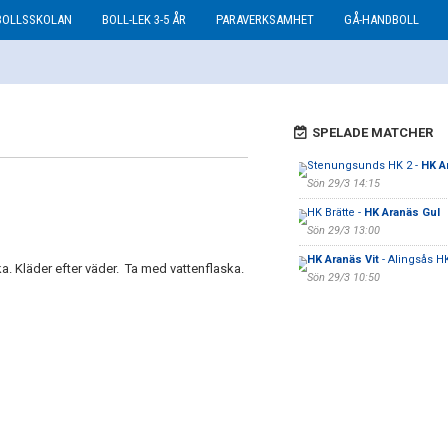
BOLLSSKOLAN
BOLL-LEK 3-5 ÅR
PARAVERKSAMHET
GÅ-HANDBOLL
SPELADE MATCHER
Stenungsunds HK 2 -
HK A
Sön 29/3 14:15
HK Brätte -
HK Aranäs Gul
Sön 29/3 13:00
HK Aranäs Vit
- Alingsås HK
. Kläder efter väder. Ta med vattenflaska.
Sön 29/3 10:50