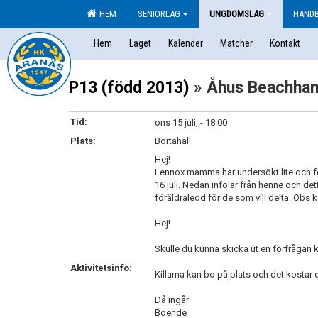
HEM
SENIORLAG
UNGDOMSLAG
HAND
Hem
Laget
Kalender
Matcher
Kontakt
P13 (född 2013)
» Åhus Beachhand
Tid:
ons 15 juli, - 18:00
Plats:
Bortahall
Hej!
Lennox mamma har undersökt lite och fö
16 juli. Nedan info är från henne och de
föräldraledd för de som vill delta. Obs k
Hej!
Skulle du kunna skicka ut en förfrågan k
Aktivitetsinfo:
Killarna kan bo på plats och det kostar 
Då ingår
Boende