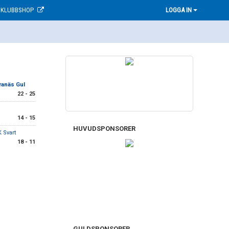
KLUBBSHOP
LOGGA IN
ranäs Gul
22 - 25
14 - 15
HUVUDSPONSORER
 Svart
18 - 11
GULDSPONSORER