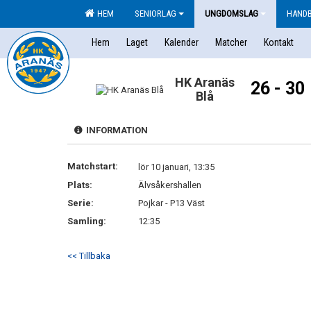
HEM
SENIORLAG
UNGDOMSLAG
HAND
Hem
Laget
Kalender
Matcher
Kontakt
HK Aranäs
26 - 30
Blå
INFORMATION
Matchstart:
lör 10 januari, 13:35
Plats:
Älvsåkershallen
Serie:
Pojkar - P13 Väst
Samling:
12:35
<< Tillbaka