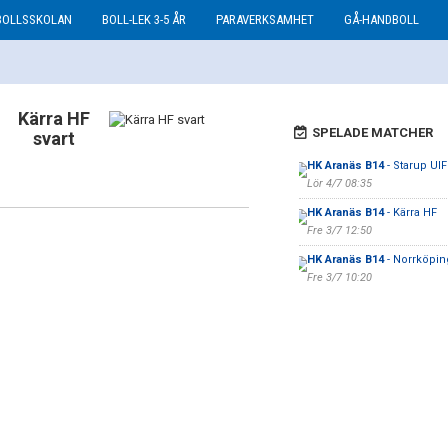
BOLLSSKOLAN
BOLL-LEK 3-5 ÅR
PARAVERKSAMHET
GÅ-HANDBOLL
Kärra HF
SPELADE MATCHER
svart
HK Aranäs B14
- Starup UIF
Lör 4/7 08:35
HK Aranäs B14
- Kärra HF
Fre 3/7 12:50
HK Aranäs B14
- Norrköpin
Fre 3/7 10:20