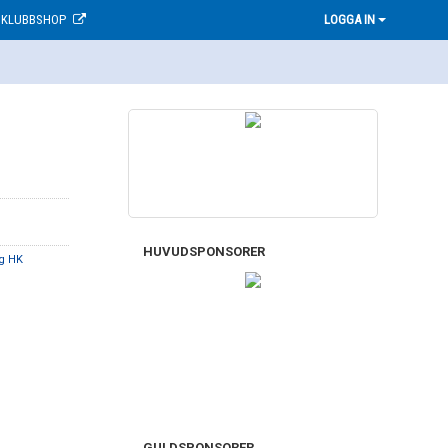
KLUBBSHOP
LOGGA IN
HUVUDSPONSORER
g HK
GULDSPONSORER