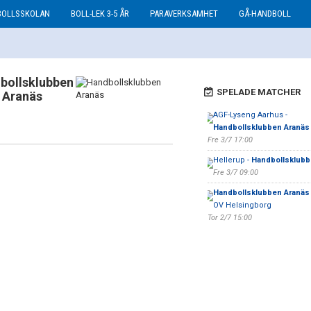
BOLLSSKOLAN
BOLL-LEK 3-5 ÅR
PARAVERKSAMHET
GÅ-HANDBOLL
bollsklubben
SPELADE MATCHER
Aranäs
AGF-Lyseng Aarhus -
Handbollsklubben Aranäs
Fre 3/7 17:00
Hellerup -
Handbollsklubb
Fre 3/7 09:00
Handbollsklubben Aranäs
OV Helsingborg
Tor 2/7 15:00