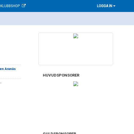
KLUBBSHOP
LOGGA IN
en Aranäs
HUVUDSPONSORER
-
GULDSPONSORER