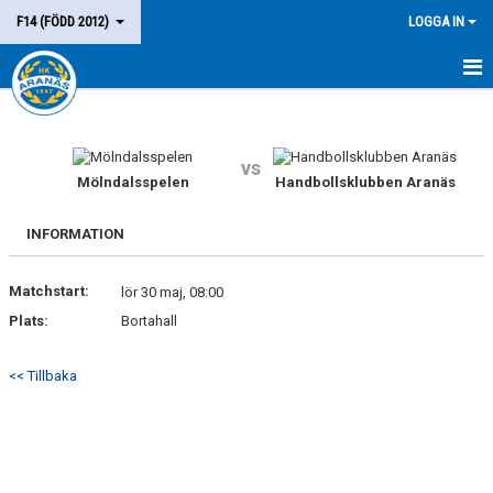
F14 (FÖDD 2012)
LOGGA IN
HEM
LAGET
vs
Mölndalsspelen
Handbollsklubben Aranäs
KALENDER
INFORMATION
MATCHER
Matchstart:
lör 30 maj, 08:00
KONTAKT
Plats:
Bortahall
<< Tillbaka