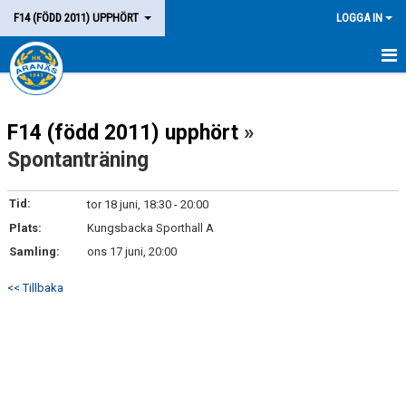
F14 (FÖDD 2011) UPPHÖRT
LOGGA IN
HEM
F14 (född 2011) upphört
»
LAGET
Spontanträning
KALENDER
Tid:
tor 18 juni, 18:30 - 20:00
MATCHER
Plats:
Kungsbacka Sporthall A
KONTAKT
Samling:
ons 17 juni, 20:00
<< Tillbaka