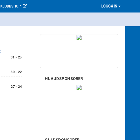
KLUBBSHOP
LOGGA IN
K
31 - 25
30 - 22
HUVUDSPONSORER
27 - 24
GULDSPONSORER