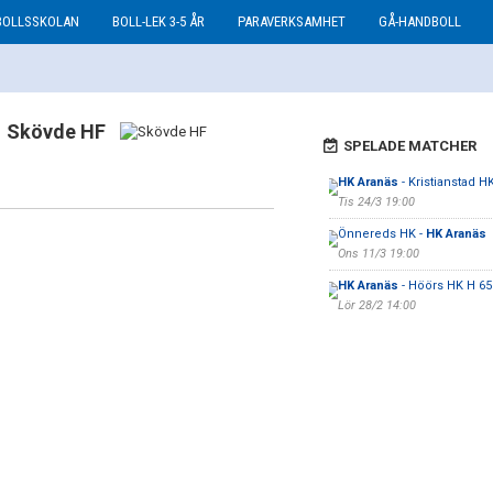
BOLLSSKOLAN
BOLL-LEK 3-5 ÅR
PARAVERKSAMHET
GÅ-HANDBOLL
Skövde HF
SPELADE MATCHER
HK Aranäs
- Kristianstad H
Tis 24/3 19:00
Önnereds HK -
HK Aranäs
Ons 11/3 19:00
HK Aranäs
- Höörs HK H 65
Lör 28/2 14:00