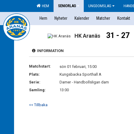
HEM
SENIORLAG
UNGDOMSLAG
HAND
Hem
Nyheter
Kalender
Matcher
Kontakt
31 - 27
HK Aranäs
INFORMATION
Matchstart:
sön 01 februari, 15:00
Plats:
Kungsbacka Sporthall A
Serie:
Damer - Handbollsligan dam
Samling:
13:00
<< Tillbaka